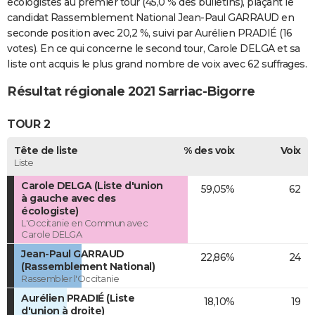
écologistes au premier tour (45,0 % des bulletins), plaçant le
candidat Rassemblement National Jean-Paul GARRAUD en
seconde position avec 20,2 %, suivi par Aurélien PRADIÉ (16
votes). En ce qui concerne le second tour, Carole DELGA et sa
liste ont acquis le plus grand nombre de voix avec 62 suffrages.
Résultat régionale 2021 Sarriac-Bigorre
TOUR 2
Tête de liste
% des voix
Voix
Liste
Carole DELGA (Liste d'union
59,05%
62
à gauche avec des
écologiste)
L'Occitanie en Commun avec
Carole DELGA
Jean-Paul GARRAUD
22,86%
24
(Rassemblement National)
Rassembler l'Occitanie
Aurélien PRADIÉ (Liste
18,10%
19
d'union à droite)