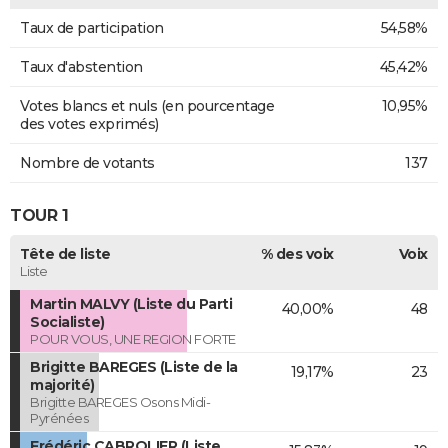
Taux de participation
54,58%
Taux d'abstention
45,42%
Votes blancs et nuls (en pourcentage
10,95%
des votes exprimés)
Nombre de votants
137
TOUR 1
Tête de liste
% des voix
Voix
Liste
Martin MALVY (Liste du Parti
40,00%
48
Socialiste)
POUR VOUS, UNE REGION FORTE
Brigitte BAREGES (Liste de la
19,17%
23
majorité)
Brigitte BAREGES Osons Midi-
Pyrénées
Frédéric CABROLIER (Liste