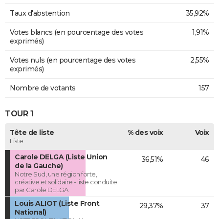
Taux d'abstention
35,92%
Votes blancs (en pourcentage des votes
1,91%
exprimés)
Votes nuls (en pourcentage des votes
2,55%
exprimés)
Nombre de votants
157
TOUR 1
Tête de liste
% des voix
Voix
Liste
Carole DELGA (Liste Union
36,51%
46
de la Gauche)
Notre Sud, une région forte,
créative et solidaire - liste conduite
par Carole DELGA
Louis ALIOT (Liste Front
29,37%
37
National)