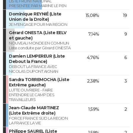
LISTE FRONT NATIONAL
PRESENTEE PAR MARINE LE PEN
Dominique REYNIÉ (Liste
15,08%
19
Union de la Droite)
JE M'ENGAGE POUR MA REGION
Gérard ONESTA (Liste EELV
7,14%
9
et gauche)
NOUVEAU MONDE EN COMMUN
Liste conduite par Gérard ONESTA
Damien LEMPEREUR (Liste
4,76%
6
Debout la France)
DEBOUT LA FRANCE AVEC
NICOLAS DUPONT AIGNAN
Sandra TORREMOCHA (Liste
2,38%
3
Extrême gauche)
LUTTE OUVRIERE - FAIRE
ENTENDRE LE CAMP DES
TRAVAILLEURS
Jean-Claude MARTINEZ
1,59%
2
(Liste Extrême droite)
FORCE FRANCE SUD LA REGION
LA FRANCE LA VIE
Philippe SAUREL (Liste
1,59%
2