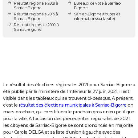
Résultat régionale 2021 à
Bureaux de vote à Sarriac-
City break
Voyage de noces
Climat
Destinations
Voyage nature
Forum
+
PHOTO
Sarriac-Bigorre
Bigorre
Résultat régionale 2015 à
Sarriac-Bigorre
(toutes les
Sarriac-Bigorre
informations sur la ville)
GUIDES D'ACHAT
Résultat régionale 2010 à
Sarriac-Bigorre
BONS PLANS
CARTE DE VOEUX
Carte Bonne année
Carte Pâques
Carte de Noël
Carte Saint-Valentin
Carte d'anniversaire
DICTIONNAIRE
Biographies
Expressions
Dictionnaire
Citations
Proverbes
PROGRAMME TV
COPAINS D'AVANT
Le résultat des élections régionales 2021 pour Sarriac-Bigorre a
été publié par le ministère de l'Intérieur le 27 juin 2021, il est
Se connecter
Collèges
Universités
Service militaire
S'inscrire
Lycées
Primaires
Entreprises
Avis de recherche
AVIS DE DÉCÈS
visible dans les tableaux qui se trouvent ci-dessous. A présent,
c'est le
résultat des élections municipales à Sarriac-Bigorre
en
FORUM
mars prochain, qui constituera le prochain gros enjeu politique
pour la ville. A l'occasion des précédentes régionales de 2021,
Lifestyle
Sport
Television
Cinema
Bricolage
Culture
Auto
Voyage
les citoyens de Sarriac-Bigorre se sont prononcés en majorité
pour Carole DELGA et sa liste d'union à gauche avec des