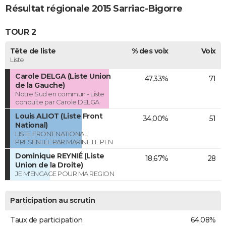
Résultat régionale 2015 Sarriac-Bigorre
TOUR 2
Tête de liste
% des voix
Voix
Liste
Carole DELGA (Liste Union
47,33%
71
de la Gauche)
Notre Sud en commun - Liste
conduite par Carole DELGA
Louis ALIOT (Liste Front
34,00%
51
National)
LISTE FRONT NATIONAL
PRESENTEE PAR MARINE LE PEN
Dominique REYNIÉ (Liste
18,67%
28
Union de la Droite)
JE M'ENGAGE POUR MA REGION
Participation au scrutin
Taux de participation
64,08%