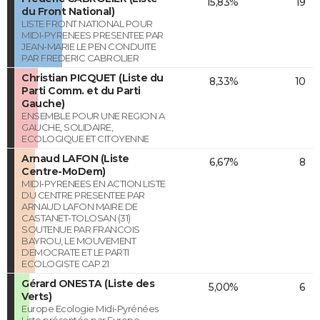
15,83%
19
du Front National)
LISTE FRONT NATIONAL POUR
MIDI-PYRENEES PRESENTEE PAR
JEAN-MARIE LE PEN CONDUITE
PAR FREDERIC CABROLIER
Christian PICQUET (Liste du
8,33%
10
Parti Comm. et du Parti
Gauche)
ENSEMBLE POUR UNE REGION A
GAUCHE, SOLIDAIRE,
ECOLOGIQUE ET CITOYENNE
Arnaud LAFON (Liste
6,67%
8
Centre-MoDem)
MIDI-PYRENEES EN ACTION LISTE
DU CENTRE PRESENTEE PAR
ARNAUD LAFON MAIRE DE
CASTANET-TOLOSAN (31)
SOUTENUE PAR FRANCOIS
BAYROU, LE MOUVEMENT
DEMOCRATE ET LE PARTI
ECOLOGISTE CAP 21
Gérard ONESTA (Liste des
5,00%
6
Verts)
Europe Ecologie Midi-Pyrénées
Liste présentée par Europe