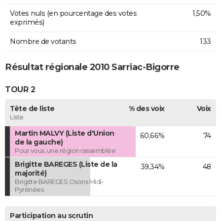
Votes nuls (en pourcentage des votes
1,50%
exprimés)
Nombre de votants
133
Résultat régionale 2010 Sarriac-Bigorre
TOUR 2
Tête de liste
% des voix
Voix
Liste
Martin MALVY (Liste d'Union
60,66%
74
de la gauche)
Pour vous, une région rassemblée
Brigitte BAREGES (Liste de la
39,34%
48
majorité)
Brigitte BAREGES Osons Midi-
Pyrénées
Participation au scrutin