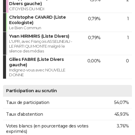
Divers gauche)
CITOYENS DU MIDI
Christophe CAVARD (Liste
0,79%
1
Ecologiste)
Le Bien Commun
Yvan HIRIMIRIS (Liste Divers)
0,79%
1
L'UPR, avec François ASSELINEAU -
LE PARTI QUI MONTE malgré le
silence des médias
Gilles FABRE (Liste Divers
0,00%
0
gauche)
Indignez-vous avec NOUVELLE
DONNE
Participation au scrutin
Taux de participation
54,07%
Taux d'abstention
45,93%
Votes blancs (en pourcentage des votes
3,76%
exprimés)