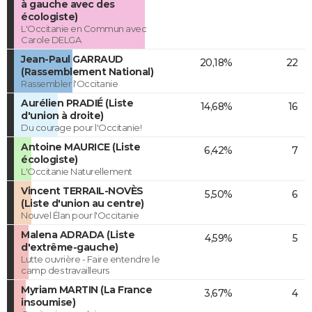
à gauche avec des
écologiste)
L'Occitanie en Commun avec
Carole DELGA
Jean-Paul GARRAUD
20,18%
22
(Rassemblement National)
Rassembler l'Occitanie
Aurélien PRADIÉ (Liste
14,68%
16
d'union à droite)
Du courage pour l'Occitanie!
Antoine MAURICE (Liste
6,42%
7
écologiste)
L'Occitanie Naturellement
Vincent TERRAIL-NOVÈS
5,50%
6
(Liste d'union au centre)
Nouvel Élan pour l'Occitanie
Malena ADRADA (Liste
4,59%
5
d'extrême-gauche)
Lutte ouvrière - Faire entendre le
camp des travailleurs
Myriam MARTIN (La France
3,67%
4
insoumise)