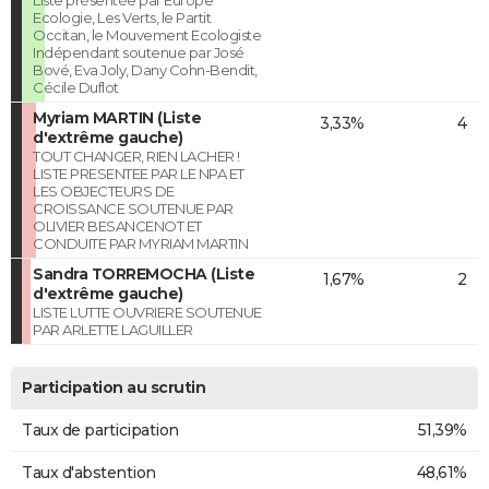
Ecologie, Les Verts, le Partit
Occitan, le Mouvement Ecologiste
Indépendant soutenue par José
Bové, Eva Joly, Dany Cohn-Bendit,
Cécile Duflot
Myriam MARTIN (Liste
3,33%
4
d'extrême gauche)
TOUT CHANGER, RIEN LACHER !
LISTE PRESENTEE PAR LE NPA ET
LES OBJECTEURS DE
CROISSANCE SOUTENUE PAR
OLIVIER BESANCENOT ET
CONDUITE PAR MYRIAM MARTIN
Sandra TORREMOCHA (Liste
1,67%
2
d'extrême gauche)
LISTE LUTTE OUVRIERE SOUTENUE
PAR ARLETTE LAGUILLER
Participation au scrutin
Taux de participation
51,39%
Taux d'abstention
48,61%