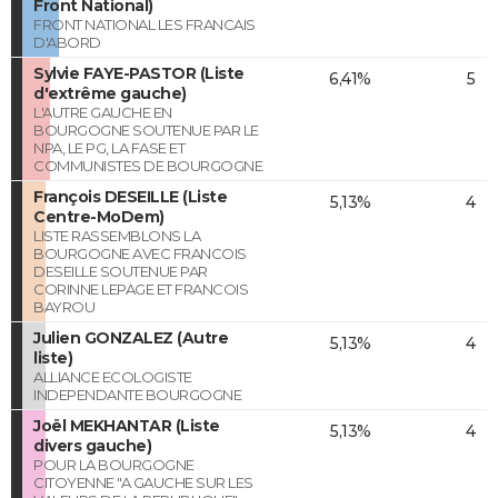
Front National)
FRONT NATIONAL LES FRANCAIS
D'ABORD
Sylvie FAYE-PASTOR (Liste
6,41%
5
d'extrême gauche)
L'AUTRE GAUCHE EN
BOURGOGNE SOUTENUE PAR LE
NPA, LE PG, LA FASE ET
COMMUNISTES DE BOURGOGNE
François DESEILLE (Liste
5,13%
4
Centre-MoDem)
LISTE RASSEMBLONS LA
BOURGOGNE AVEC FRANCOIS
DESEILLE SOUTENUE PAR
CORINNE LEPAGE ET FRANCOIS
BAYROU
Julien GONZALEZ (Autre
5,13%
4
liste)
ALLIANCE ECOLOGISTE
INDEPENDANTE BOURGOGNE
Joël MEKHANTAR (Liste
5,13%
4
divers gauche)
POUR LA BOURGOGNE
CITOYENNE "A GAUCHE SUR LES