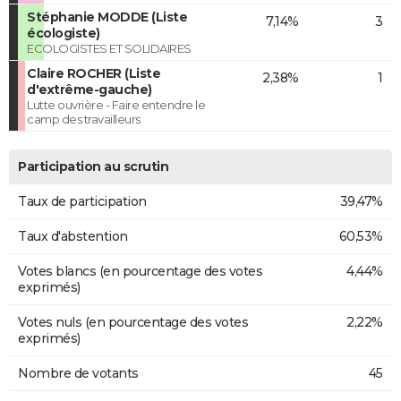
Stéphanie MODDE (Liste
7,14%
3
écologiste)
ECOLOGISTES ET SOLIDAIRES
Claire ROCHER (Liste
2,38%
1
d'extrême-gauche)
Lutte ouvrière - Faire entendre le
camp des travailleurs
Participation au scrutin
Taux de participation
39,47%
Taux d'abstention
60,53%
Votes blancs (en pourcentage des votes
4,44%
exprimés)
Votes nuls (en pourcentage des votes
2,22%
exprimés)
Nombre de votants
45