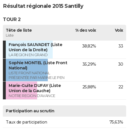
Résultat régionale 2015 Santilly
TOUR 2
Tête de liste
% des voix
Voix
Liste
François SAUVADET (Liste
38,82%
33
Union de la Droite)
LA REGION EN GRAND
Sophie MONTEL (Liste Front
35,29%
30
National)
LISTE FRONT NATIONAL
PRÉSENTÉE PAR MARINE LE PEN
Marie-Guite DUFAY (Liste
25,88%
22
Union de la Gauche)
NOTRE REGION D'AVANCE
Participation au scrutin
Taux de participation
75,63%