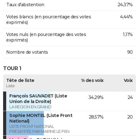
Taux d'abstention
24,37%
Votes blancs (en pourcentage des votes
4,44%
exprimés)
Votes nuls (en pourcentage des votes
1,11%
exprimés)
Nombre de votants
90
TOUR 1
Tête de liste
% des voix
Voix
Liste
François SAUVADET (Liste
34,29%
24
Union de la Droite)
LA REGION EN GRAND
Sophie MONTEL (Liste Front
28,57%
20
National)
LISTE FRONT NATIONAL
PRÉSENTÉE PAR MARINE LE PEN