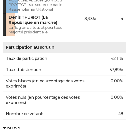
POUR UNE REGION QUI VOUS
PROTEGE Liste soutenue par le
Rassemblement National
Denis THURIOT (La
8,33%
4
République en marche)
La Région partout et pour tous -
Majorité présidentielle
Participation au scrutin
Taux de participation
42,11%
Taux d'abstention
57,89%
Votes blancs (en pourcentage des votes
0,00%
exprimés)
Votes nuls (en pourcentage des votes
0,00%
exprimés)
Nombre de votants
48