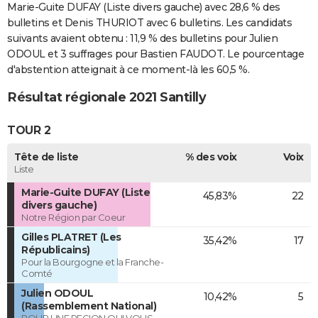
Marie-Guite DUFAY (Liste divers gauche) avec 28,6 % des
bulletins et Denis THURIOT avec 6 bulletins. Les candidats
suivants avaient obtenu : 11,9 % des bulletins pour Julien
ODOUL et 3 suffrages pour Bastien FAUDOT. Le pourcentage
d'abstention atteignait à ce moment-là les 60,5 %.
Résultat régionale 2021 Santilly
TOUR 2
Tête de liste
% des voix
Voix
Liste
Marie-Guite DUFAY (Liste
45,83%
22
divers gauche)
Notre Région par Coeur
Gilles PLATRET (Les
35,42%
17
Républicains)
Pour la Bourgogne et la Franche-
Comté
Julien ODOUL
10,42%
5
(Rassemblement National)