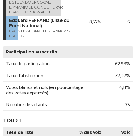
LISTE LA BOURGOGNE
DYNAMIQUE CONDUITE PAR
FRANCOIS SAUVADET
Edouard FERRAND (Liste du
8,57%
6
Front National)
FRONT NATIONAL LES FRANCAIS
D'ABORD
Participation au scrutin
Taux de participation
62,93%
Taux d'abstention
37,07%
Votes blancs et nuls (en pourcentage
4,11%
des votes exprimés)
Nombre de votants
73
TOUR 1
Tête de liste
% des voix
Voix