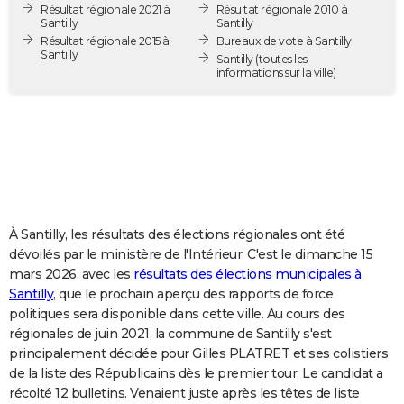
Résultat régionale 2021 à
Résultat régionale 2010 à
City break
Voyage de noces
Climat
Destinations
Voyage nature
Forum
+
PHOTO
Santilly
Santilly
Résultat régionale 2015 à
Bureaux de vote à Santilly
Santilly
GUIDES D'ACHAT
Santilly
(toutes les
informations sur la ville)
BONS PLANS
CARTE DE VOEUX
Carte Bonne année
Carte Pâques
Carte de Noël
Carte Saint-Valentin
Carte d'anniversaire
DICTIONNAIRE
Biographies
Expressions
Dictionnaire
Citations
Proverbes
PROGRAMME TV
À Santilly, les résultats des élections régionales ont été
COPAINS D'AVANT
dévoilés par le ministère de l'Intérieur. C'est le dimanche 15
mars 2026, avec les
résultats des élections municipales à
Se connecter
Collèges
Universités
Service militaire
S'inscrire
Lycées
Primaires
Entreprises
Avis de recherche
AVIS DE DÉCÈS
Santilly
, que le prochain aperçu des rapports de force
politiques sera disponible dans cette ville. Au cours des
FORUM
régionales de juin 2021, la commune de Santilly s'est
Lifestyle
Sport
Television
Cinema
Bricolage
Culture
Auto
Voyage
principalement décidée pour Gilles PLATRET et ses colistiers
de la liste des Républicains dès le premier tour. Le candidat a
récolté 12 bulletins. Venaient juste après les têtes de liste