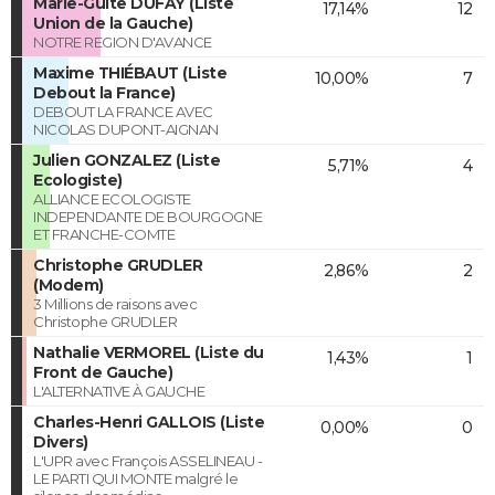
Marie-Guite DUFAY (Liste
17,14%
12
Union de la Gauche)
NOTRE REGION D'AVANCE
Maxime THIÉBAUT (Liste
10,00%
7
Debout la France)
DEBOUT LA FRANCE AVEC
NICOLAS DUPONT-AIGNAN
Julien GONZALEZ (Liste
5,71%
4
Ecologiste)
ALLIANCE ECOLOGISTE
INDEPENDANTE DE BOURGOGNE
ET FRANCHE-COMTE
Christophe GRUDLER
2,86%
2
(Modem)
3 Millions de raisons avec
Christophe GRUDLER
Nathalie VERMOREL (Liste du
1,43%
1
Front de Gauche)
L'ALTERNATIVE À GAUCHE
Charles-Henri GALLOIS (Liste
0,00%
0
Divers)
L'UPR avec François ASSELINEAU -
LE PARTI QUI MONTE malgré le