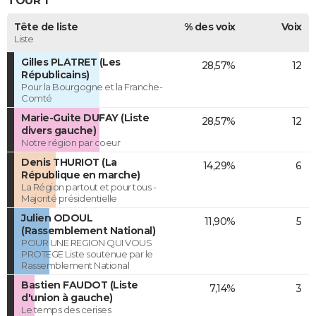
TOUR 1
Tête de liste
% des voix
Voix
Liste
Gilles PLATRET (Les
28,57%
12
Républicains)
Pour la Bourgogne et la Franche-
Comté
Marie-Guite DUFAY (Liste
28,57%
12
divers gauche)
Notre région par coeur
Denis THURIOT (La
14,29%
6
République en marche)
La Région partout et pour tous -
Majorité présidentielle
Julien ODOUL
11,90%
5
(Rassemblement National)
POUR UNE REGION QUI VOUS
PROTEGE Liste soutenue par le
Rassemblement National
Bastien FAUDOT (Liste
7,14%
3
d'union à gauche)
Le temps des cerises