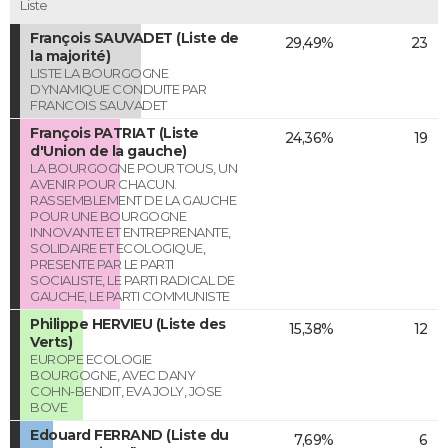
Liste
François SAUVADET (Liste de
29,49%
23
la majorité)
LISTE LA BOURGOGNE
DYNAMIQUE CONDUITE PAR
FRANCOIS SAUVADET
François PATRIAT (Liste
24,36%
19
d'Union de la gauche)
LA BOURGOGNE POUR TOUS, UN
AVENIR POUR CHACUN.
RASSEMBLEMENT DE LA GAUCHE
POUR UNE BOURGOGNE
INNOVANTE ET ENTREPRENANTE,
SOLIDAIRE ET ECOLOGIQUE,
PRESENTE PAR LE PARTI
SOCIALISTE, LE PARTI RADICAL DE
GAUCHE, LE PARTI COMMUNISTE
Philippe HERVIEU (Liste des
15,38%
12
Verts)
EUROPE ECOLOGIE
BOURGOGNE, AVEC DANY
COHN-BENDIT, EVA JOLY, JOSE
BOVE
Edouard FERRAND (Liste du
7,69%
6