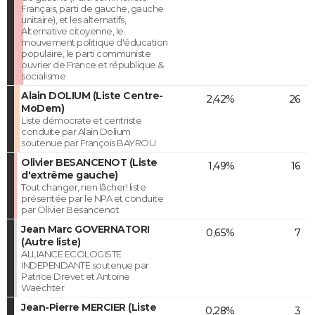
Français, parti de gauche, gauche
unitaire), et les alternatifs,
Alternative citoyenne, le
mouvement politique d'éducation
populaire, le parti communiste
ouvrier de France et république &
socialisme
Alain DOLIUM (Liste Centre-
2,42%
26
MoDem)
Liste démocrate et centriste
conduite par Alain Dolium
soutenue par François BAYROU
Olivier BESANCENOT (Liste
1,49%
16
d'extrême gauche)
Tout changer, rien lâcher! liste
présentée par le NPA et conduite
par Olivier Besancenot
Jean Marc GOVERNATORI
0,65%
7
(Autre liste)
ALLIANCE ECOLOGISTE
INDEPENDANTE soutenue par
Patrice Drevet et Antoine
Waechter
Jean-Pierre MERCIER (Liste
0,28%
3