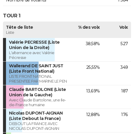
TOUR 1
Tête de liste
% des voix
Voix
Liste
Valérie PECRESSE (Liste
38,58%
527
Union de la Droite)
L'alternance avec Valérie
Pécresse
Wallerand DE SAINT JUST
25,55%
349
(Liste Front National)
LISTE FRONT NATIONAL
PRESENTEE PAR MARINE LE PEN
Claude BARTOLONE (Liste
13,69%
187
Union de la Gauche)
Avec Claude Bartolone, une Ile-
de-France humaine
Nicolas DUPONT-AIGNAN
12,88%
176
(Liste Debout la France)
DEBOUT LA FRANCE AVEC
NICOLAS DUPONT-AIGNAN