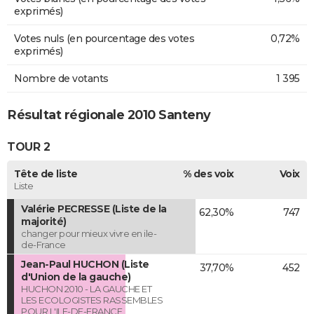
exprimés)
Votes nuls (en pourcentage des votes
0,72%
exprimés)
Nombre de votants
1 395
Résultat régionale 2010 Santeny
TOUR 2
Tête de liste
% des voix
Voix
Liste
Valérie PECRESSE (Liste de la
62,30%
747
majorité)
changer pour mieux vivre en ile-
de-France
Jean-Paul HUCHON (Liste
37,70%
452
d'Union de la gauche)
HUCHON 2010 - LA GAUCHE ET
LES ECOLOGISTES RASSEMBLES
POUR L'ILE-DE-FRANCE