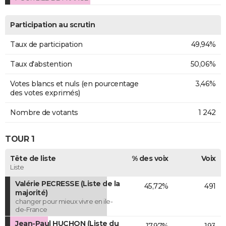
Participation au scrutin
Taux de participation
49,94%
Taux d'abstention
50,06%
Votes blancs et nuls (en pourcentage
3,46%
des votes exprimés)
Nombre de votants
1 242
TOUR 1
Tête de liste
% des voix
Voix
Liste
Valérie PECRESSE (Liste de la
45,72%
491
majorité)
changer pour mieux vivre en ile-
de-France
Jean-Paul HUCHON (Liste du
17,97%
193