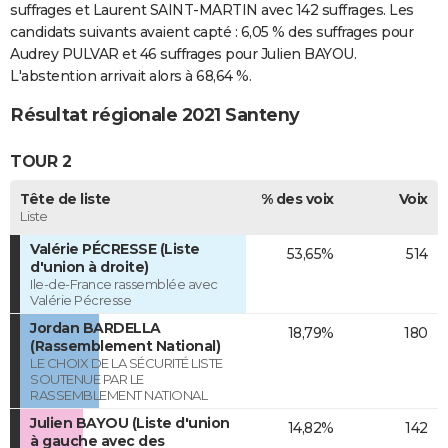
suffrages et Laurent SAINT-MARTIN avec 142 suffrages. Les
candidats suivants avaient capté : 6,05 % des suffrages pour
Audrey PULVAR et 46 suffrages pour Julien BAYOU.
L'abstention arrivait alors à 68,64 %.
Résultat régionale 2021 Santeny
TOUR 2
Tête de liste
% des voix
Voix
Liste
Valérie PÉCRESSE (Liste
53,65%
514
d'union à droite)
Ile-de-France rassemblée avec
Valérie Pécresse
Jordan BARDELLA
18,79%
180
(Rassemblement National)
LE CHOIX DE LA SÉCURITÉ LISTE
SOUTENUE PAR LE
RASSEMBLEMENT NATIONAL
Julien BAYOU (Liste d'union
14,82%
142
à gauche avec des