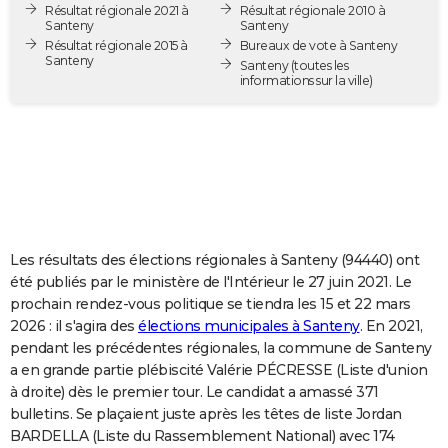
Résultat régionale 2021 à
Résultat régionale 2010 à
City break
Voyage de noces
Climat
Destinations
Voyage nature
Forum
+
PHOTO
Santeny
Santeny
Résultat régionale 2015 à
Bureaux de vote à Santeny
Santeny
GUIDES D'ACHAT
Santeny
(toutes les
informations sur la ville)
BONS PLANS
CARTE DE VOEUX
Carte Bonne année
Carte Pâques
Carte de Noël
Carte Saint-Valentin
Carte d'anniversaire
DICTIONNAIRE
Biographies
Expressions
Dictionnaire
Citations
Proverbes
PROGRAMME TV
Les résultats des élections régionales à Santeny (94440) ont
COPAINS D'AVANT
été publiés par le ministère de l'Intérieur le 27 juin 2021. Le
prochain rendez-vous politique se tiendra les 15 et 22 mars
Se connecter
Collèges
Universités
Service militaire
S'inscrire
Lycées
Primaires
Entreprises
Avis de recherche
AVIS DE DÉCÈS
2026 : il s'agira des
élections municipales à Santeny
. En 2021,
pendant les précédentes régionales, la commune de Santeny
FORUM
a en grande partie plébiscité Valérie PÉCRESSE (Liste d'union
Lifestyle
Sport
Television
Cinema
Bricolage
Culture
Auto
Voyage
à droite) dès le premier tour. Le candidat a amassé 371
bulletins. Se plaçaient juste après les têtes de liste Jordan
BARDELLA (Liste du Rassemblement National) avec 174