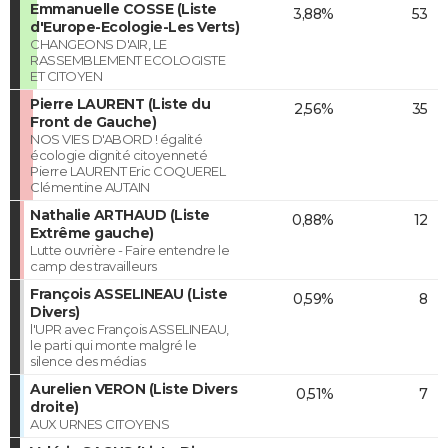
Emmanuelle COSSE (Liste
3,88%
53
d'Europe-Ecologie-Les Verts)
CHANGEONS D'AIR, LE
RASSEMBLEMENT ECOLOGISTE
ET CITOYEN
Pierre LAURENT (Liste du
2,56%
35
Front de Gauche)
NOS VIES D'ABORD ! égalité
écologie dignité citoyenneté
Pierre LAURENT Eric COQUEREL
Clémentine AUTAIN
Nathalie ARTHAUD (Liste
0,88%
12
Extrême gauche)
Lutte ouvrière - Faire entendre le
camp des travailleurs
François ASSELINEAU (Liste
0,59%
8
Divers)
l'UPR avec François ASSELINEAU,
le parti qui monte malgré le
silence des médias
Aurelien VERON (Liste Divers
0,51%
7
droite)
AUX URNES CITOYENS