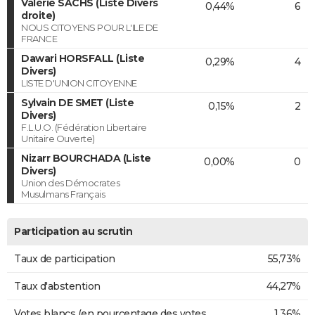
Valérie SACHS (Liste Divers
0,44%
6
droite)
NOUS CITOYENS POUR L'ILE DE
FRANCE
Dawari HORSFALL (Liste
0,29%
4
Divers)
LISTE D'UNION CITOYENNE
Sylvain DE SMET (Liste
0,15%
2
Divers)
F.L.U.O. (Fédération Libertaire
Unitaire Ouverte)
Nizarr BOURCHADA (Liste
0,00%
0
Divers)
Union des Démocrates
Musulmans Français
Participation au scrutin
Taux de participation
55,73%
Taux d'abstention
44,27%
Votes blancs (en pourcentage des votes
1,36%