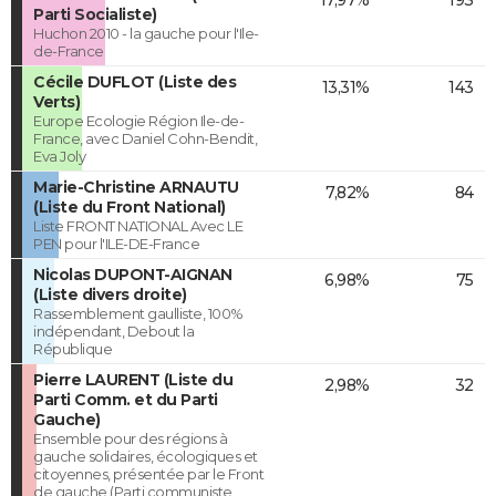
Parti Socialiste)
Huchon 2010 - la gauche pour l'Ile-
de-France
Cécile DUFLOT (Liste des
13,31%
143
Verts)
Europe Ecologie Région Ile-de-
France, avec Daniel Cohn-Bendit,
Eva Joly
Marie-Christine ARNAUTU
7,82%
84
(Liste du Front National)
Liste FRONT NATIONAL Avec LE
PEN pour l'ILE-DE-France
Nicolas DUPONT-AIGNAN
6,98%
75
(Liste divers droite)
Rassemblement gaulliste, 100%
indépendant, Debout la
République
Pierre LAURENT (Liste du
2,98%
32
Parti Comm. et du Parti
Gauche)
Ensemble pour des régions à
gauche solidaires, écologiques et
citoyennes, présentée par le Front
de gauche (Parti communiste