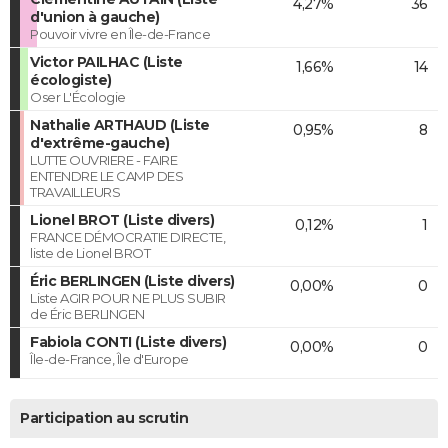
4,27%
36
d'union à gauche)
Pouvoir vivre en Île-de-France
Victor PAILHAC (Liste
1,66%
14
écologiste)
Oser L'Écologie
Nathalie ARTHAUD (Liste
0,95%
8
d'extrême-gauche)
LUTTE OUVRIERE - FAIRE
ENTENDRE LE CAMP DES
TRAVAILLEURS
Lionel BROT (Liste divers)
0,12%
1
FRANCE DÉMOCRATIE DIRECTE,
liste de Lionel BROT
Éric BERLINGEN (Liste divers)
0,00%
0
Liste AGIR POUR NE PLUS SUBIR
de Éric BERLINGEN
Fabiola CONTI (Liste divers)
0,00%
0
Île-de-France, Île d'Europe
Participation au scrutin