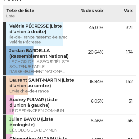
Tête de liste
% des voix
Voix
Liste
Valérie PÉCRESSE (Liste
44,01%
371
d'union à droite)
Ile-de-France rassemblée avec
Valérie Pécresse
Jordan BARDELLA
20,64%
174
(Rassemblement National)
LE CHOIX DE LA SÉCURITÉ LISTE
SOUTENUE PAR LE
RASSEMBLEMENT NATIONAL
Laurent SAINT-MARTIN (Liste
16,84%
142
d'union au centre)
Envie d'Île-de-France
Audrey PULVAR (Liste
6,05%
51
d'union à gauche)
ILE DE FRANCE EN COMMUN
Julien BAYOU (Liste
5,46%
46
écologiste)
L'ÉCOLOGIE ÉVIDEMMENT
Clémentine AUTAIN (Liste