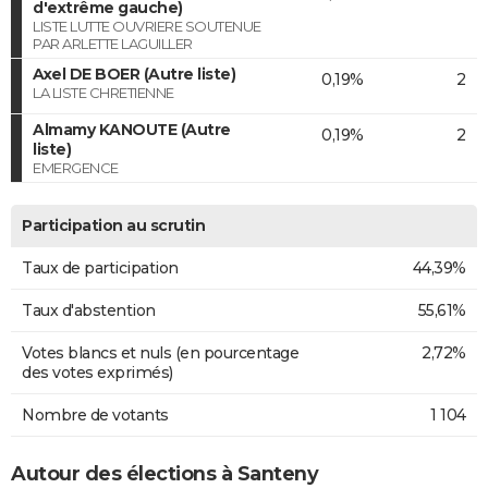
d'extrême gauche)
LISTE LUTTE OUVRIERE SOUTENUE
PAR ARLETTE LAGUILLER
Axel DE BOER (Autre liste)
0,19%
2
LA LISTE CHRETIENNE
Almamy KANOUTE (Autre
0,19%
2
liste)
EMERGENCE
Participation au scrutin
Taux de participation
44,39%
Taux d'abstention
55,61%
Votes blancs et nuls (en pourcentage
2,72%
des votes exprimés)
Nombre de votants
1 104
Autour des élections à Santeny