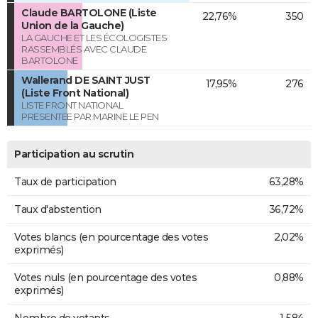
Claude BARTOLONE (Liste
22,76%
350
Union de la Gauche)
LA GAUCHE ET LES ÉCOLOGISTES
RASSEMBLÉS AVEC CLAUDE
BARTOLONE
Wallerand DE SAINT JUST
17,95%
276
(Liste Front National)
LISTE FRONT NATIONAL
PRESENTEE PAR MARINE LE PEN
Participation au scrutin
Taux de participation
63,28%
Taux d'abstention
36,72%
Votes blancs (en pourcentage des votes
2,02%
exprimés)
Votes nuls (en pourcentage des votes
0,88%
exprimés)
Nombre de votants
1 584