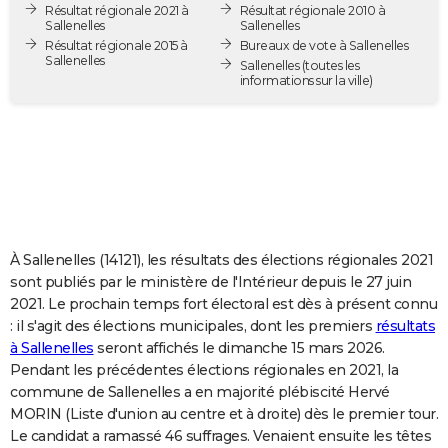
Résultat régionale 2021 à
Résultat régionale 2010 à
City break
Voyage de noces
Climat
Destinations
Voyage nature
Forum
+
PHOTO
Sallenelles
Sallenelles
Résultat régionale 2015 à
Bureaux de vote à Sallenelles
Sallenelles
GUIDES D'ACHAT
Sallenelles
(toutes les
informations sur la ville)
BONS PLANS
CARTE DE VOEUX
Carte Bonne année
Carte Pâques
Carte de Noël
Carte Saint-Valentin
Carte d'anniversaire
DICTIONNAIRE
Biographies
Expressions
Dictionnaire
Citations
Proverbes
PROGRAMME TV
À Sallenelles (14121), les résultats des élections régionales 2021
COPAINS D'AVANT
sont publiés par le ministère de l'Intérieur depuis le 27 juin
2021. Le prochain temps fort électoral est dès à présent connu
Se connecter
Collèges
Universités
Service militaire
S'inscrire
Lycées
Primaires
Entreprises
Avis de recherche
AVIS DE DÉCÈS
: il s'agit des élections municipales, dont les premiers
résultats
à Sallenelles
seront affichés le dimanche 15 mars 2026.
FORUM
Pendant les précédentes élections régionales en 2021, la
Lifestyle
Sport
Television
Cinema
Bricolage
Culture
Auto
Voyage
commune de Sallenelles a en majorité plébiscité Hervé
MORIN (Liste d'union au centre et à droite) dès le premier tour.
Le candidat a ramassé 46 suffrages. Venaient ensuite les têtes