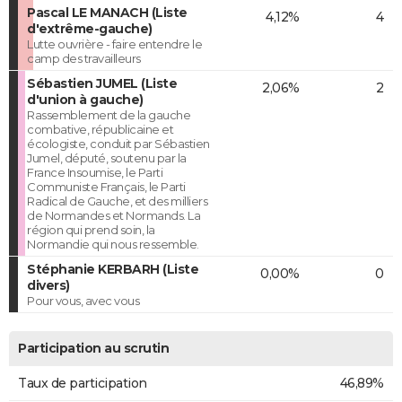
Pascal LE MANACH (Liste
4,12%
4
d'extrême-gauche)
Lutte ouvrière - faire entendre le
camp des travailleurs
Sébastien JUMEL (Liste
2,06%
2
d'union à gauche)
Rassemblement de la gauche
combative, républicaine et
écologiste, conduit par Sébastien
Jumel, député, soutenu par la
France Insoumise, le Parti
Communiste Français, le Parti
Radical de Gauche, et des milliers
de Normandes et Normands. La
région qui prend soin, la
Normandie qui nous ressemble.
Stéphanie KERBARH (Liste
0,00%
0
divers)
Pour vous, avec vous
Participation au scrutin
Taux de participation
46,89%