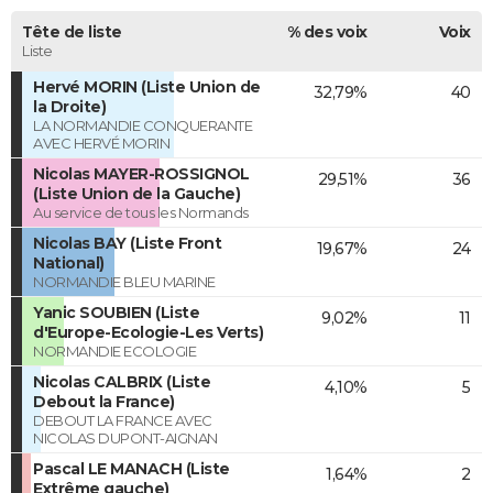
Tête de liste
% des voix
Voix
Liste
Hervé MORIN (Liste Union de
32,79%
40
la Droite)
LA NORMANDIE CONQUERANTE
AVEC HERVÉ MORIN
Nicolas MAYER-ROSSIGNOL
29,51%
36
(Liste Union de la Gauche)
Au service de tous les Normands
Nicolas BAY (Liste Front
19,67%
24
National)
NORMANDIE BLEU MARINE
Yanic SOUBIEN (Liste
9,02%
11
d'Europe-Ecologie-Les Verts)
NORMANDIE ECOLOGIE
Nicolas CALBRIX (Liste
4,10%
5
Debout la France)
DEBOUT LA FRANCE AVEC
NICOLAS DUPONT-AIGNAN
Pascal LE MANACH (Liste
1,64%
2
Extrême gauche)