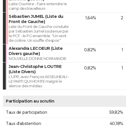
Lutte Ouvrière - Faire entendre le
camp des travailleurs
Sébastien JUMEL (Liste du
1,64%
2
Front de Gauche)
Liste du Front de Gauche conduite
par Sébastien Jumel soutenue par
le PCF - le PG ensemble. "Un vent
de colère. Un souffle d'espoir."
Alexandra LECOEUR (Liste
0,82%
1
Divers gauche)
NOUVELLE DONNE NORMANDIE
Jean-Christophe LOUTRE
0,82%
1
(Liste Divers)
L'UPR, avec François ASSELINEAU -
LE PARTI QUI MONTE malgré le
silence des médias
Participation au scrutin
Taux de participation
59,82%
Taux d'abstention
40,18%