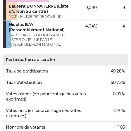
Laurent BONNATERRE (Liste
9,09%
9
d'union au centre)
NORMANDIE TERRE D'AVENIR
Nicolas BAY
4,04%
4
(Rassemblement National)
FAIRE GAGNER LA NORMANDIE
LISTE SOUTENUE PAR LE
RASSEMBLEMENT NATIONAL
Participation au scrutin
Taux de participation
49,28%
Taux d'abstention
50,72%
Votes blancs (en pourcentage des votes
0,97%
exprimés)
Votes nuls (en pourcentage des votes
2,91%
exprimés)
Nombre de votants
103