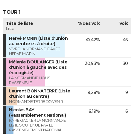
TOUR 1
Tête de liste
% des voix
Voix
Liste
Hervé MORIN (Liste d'union
47,42%
46
au centre et à droite)
VIVRE LA NORMANDIE AVEC
HERVE MORIN
Mélanie BOULANGER (Liste
30,93%
30
d'union à gauche avec des
écologiste)
LA NORMANDIE NOUS
RASSEMBLE
Laurent BONNATERRE (Liste
9,28%
9
d'union au centre)
NORMANDIE TERRE D'AVENIR
Nicolas BAY
6,19%
6
(Rassemblement National)
FAIRE GAGNER LA NORMANDIE
LISTE SOUTENUE PAR LE
RASSEMBLEMENT NATIONAL