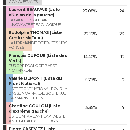
CONQUERANTS
Laurent BEAUVAIS (Liste
23,08%
24
d'Union de la gauche)
LA GAUCHE SOLIDAIRE,
INNOVANTE ET ECOLOGIQUE
Rodolphe THOMAS (Liste
22,12%
23
Centre-MoDem)
LA NORMANDIE DE TOUTES NOS
FORCES
François DUFOUR (Liste des
14,42%
15
Verts)
EUROPE ECOLOGIE BASSE-
NORMANDIE
Valérie DUPONT (Liste du
5,77%
6
Front National)
LISTE FRONT NATIONAL POUR LA
BASSE NORMANDIE SOUTENUE
PAR MARINE LE PEN
Christine COULON (Liste
3,85%
4
d'extrême gauche)
LISTE UNITAIRE ANTICAPITALISTE
ANTILIBERALE et ECOLOGISTE
Pierre CASEVITZ (Liste