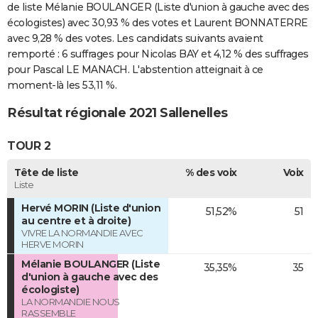
de liste Mélanie BOULANGER (Liste d'union à gauche avec des
écologistes) avec 30,93 % des votes et Laurent BONNATERRE
avec 9,28 % des votes. Les candidats suivants avaient
remporté : 6 suffrages pour Nicolas BAY et 4,12 % des suffrages
pour Pascal LE MANACH. L'abstention atteignait à ce
moment-là les 53,11 %.
Résultat régionale 2021 Sallenelles
TOUR 2
Tête de liste
% des voix
Voix
Liste
Hervé MORIN (Liste d'union
51,52%
51
au centre et à droite)
VIVRE LA NORMANDIE AVEC
HERVE MORIN
Mélanie BOULANGER (Liste
35,35%
35
d'union à gauche avec des
écologiste)
LA NORMANDIE NOUS
RASSEMBLE