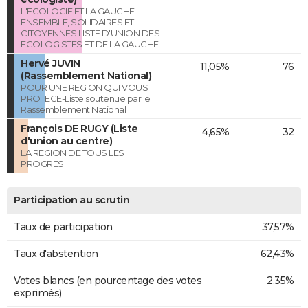
L'ECOLOGIE ET LA GAUCHE
ENSEMBLE, SOLIDAIRES ET
CITOYENNES.LISTE D'UNION DES
ECOLOGISTES ET DE LA GAUCHE
Hervé JUVIN
11,05%
76
(Rassemblement National)
POUR UNE REGION QUI VOUS
PROTEGE-Liste soutenue par le
Rassemblement National
François DE RUGY (Liste
4,65%
32
d'union au centre)
LA REGION DE TOUS LES
PROGRES
Participation au scrutin
Taux de participation
37,57%
Taux d'abstention
62,43%
Votes blancs (en pourcentage des votes
2,35%
exprimés)