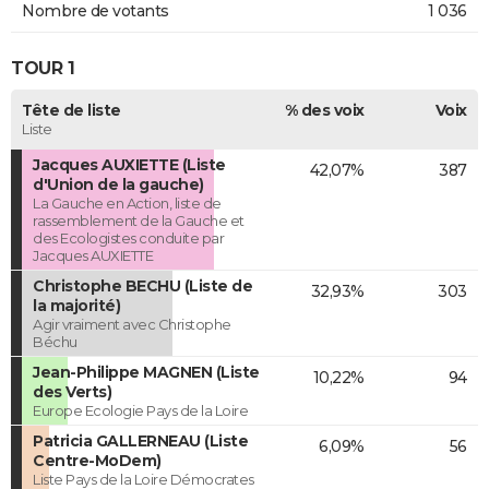
Nombre de votants
1 036
TOUR 1
Tête de liste
% des voix
Voix
Liste
Jacques AUXIETTE (Liste
42,07%
387
d'Union de la gauche)
La Gauche en Action, liste de
rassemblement de la Gauche et
des Ecologistes conduite par
Jacques AUXIETTE
Christophe BECHU (Liste de
32,93%
303
la majorité)
Agir vraiment avec Christophe
Béchu
Jean-Philippe MAGNEN (Liste
10,22%
94
des Verts)
Europe Ecologie Pays de la Loire
Patricia GALLERNEAU (Liste
6,09%
56
Centre-MoDem)
Liste Pays de la Loire Démocrates