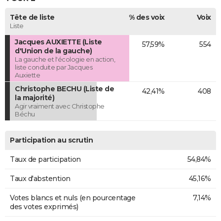
Tête de liste
% des voix
Voix
Liste
Jacques AUXIETTE (Liste
57,59%
554
d'Union de la gauche)
La gauche et l'écologie en action,
liste conduite par Jacques
Auxiette
Christophe BECHU (Liste de
42,41%
408
la majorité)
Agir vraiment avec Christophe
Béchu
Participation au scrutin
Taux de participation
54,84%
Taux d'abstention
45,16%
Votes blancs et nuls (en pourcentage
7,14%
des votes exprimés)