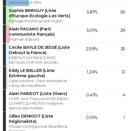
par Marine LE PEN
Sophie BRINGUY (Liste
5,81%
56
d'Europe-Ecologie-Les Verts)
Partageons plus qu'une région
Alain PAGANO (Parti
3,01%
29
communiste français)
l'Humain d'abord
Cécile BAYLE DE JESSÉ (Liste
2,59%
25
Debout la France)
DEBOUT LA FRANCE AVEC
NICOLAS DUPONT-AIGNAN
Eddy LE BELLER (Liste
1,24%
12
Extrême gauche)
Lutte ouvrière - Faire entendre le
camp des travailleurs
Alain PARISOT (Liste Divers)
0,41%
4
L'UPR, avec François ASSELINEAU -
LE PARTI QUI MONTE malgré le
silence des médias
Gilles DENIGOT (Liste
0,10%
1
Régionaliste)
Choisir nos Régions et Réunifier la
Bretagne