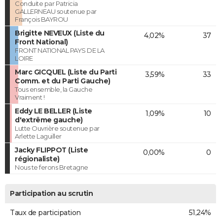
Conduite par Patricia
GALLERNEAU soutenue par
François BAYROU
Brigitte NEVEUX (Liste du
4,02%
37
Front National)
FRONT NATIONAL PAYS DE LA
LOIRE
Marc GICQUEL (Liste du Parti
3,59%
33
Comm. et du Parti Gauche)
Tous ensemble, la Gauche
Vraiment !
Eddy LE BELLER (Liste
1,09%
10
d'extrême gauche)
Lutte Ouvrière soutenue par
Arlette Laguiller
Jacky FLIPPOT (Liste
0,00%
0
régionaliste)
Nous te ferons Bretagne
Participation au scrutin
Taux de participation
51,24%