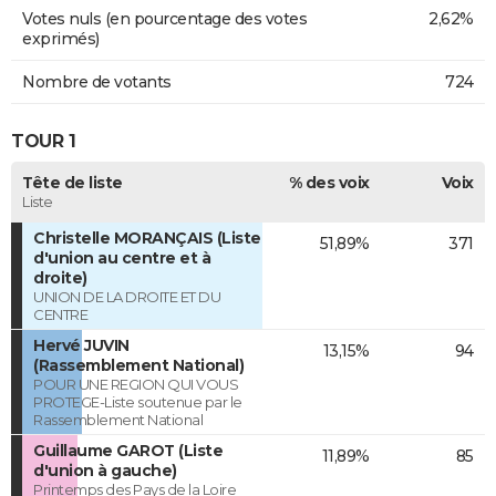
Votes nuls (en pourcentage des votes
2,62%
exprimés)
Nombre de votants
724
TOUR 1
Tête de liste
% des voix
Voix
Liste
Christelle MORANÇAIS (Liste
51,89%
371
d'union au centre et à
droite)
UNION DE LA DROITE ET DU
CENTRE
Hervé JUVIN
13,15%
94
(Rassemblement National)
POUR UNE REGION QUI VOUS
PROTEGE-Liste soutenue par le
Rassemblement National
Guillaume GAROT (Liste
11,89%
85
d'union à gauche)
Printemps des Pays de la Loire