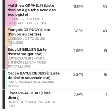
Matthieu ORPHELIN (Liste
11,19%
80
d'union à gauche avec des
écologiste)
L'ECOLOGIE ENSEMBLE,
SOLIDAIRE ET CITOYENNE
François DE RUGY (Liste
6,85%
49
d'union au centre)
LA REGION DE TOUS LES
PROGRES
Eddy LE BELLER (Liste
2,66%
19
d'extrême-gauche)
LUTTE OUVRIERE - FAIRE
ENTENDRE LE CAMP DES
TRAVAILLEURS
Cécile BAYLE DE JESSÉ (Liste
2,24%
16
de droite souverainiste)
Debout les Pays de la loire-liste
d'union
Linda RIGAUDEAU (Liste
0,14%
1
divers)
UN NÔTRE MONDE PAYS DE LA
LOIRE