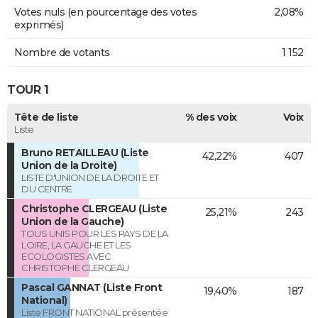
Votes nuls (en pourcentage des votes
2,08%
exprimés)
Nombre de votants
1 152
TOUR 1
Tête de liste
% des voix
Voix
Liste
Bruno RETAILLEAU (Liste
42,22%
407
Union de la Droite)
LISTE D'UNION DE LA DROITE ET
DU CENTRE
Christophe CLERGEAU (Liste
25,21%
243
Union de la Gauche)
TOUS UNIS POUR LES PAYS DE LA
LOIRE, LA GAUCHE ET LES
ECOLOGISTES AVEC
CHRISTOPHE CLERGEAU
Pascal GANNAT (Liste Front
19,40%
187
National)
Liste FRONT NATIONAL présentée