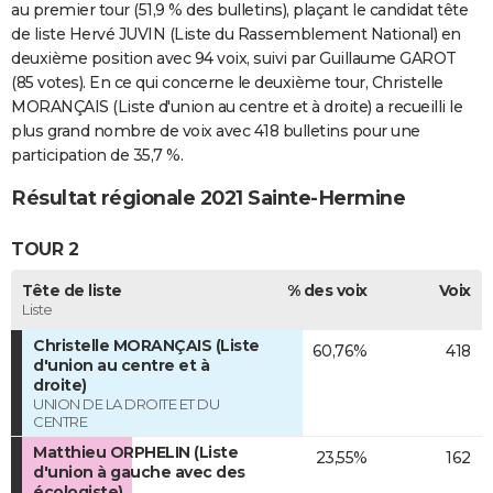
au premier tour (51,9 % des bulletins), plaçant le candidat tête
de liste Hervé JUVIN (Liste du Rassemblement National) en
deuxième position avec 94 voix, suivi par Guillaume GAROT
(85 votes). En ce qui concerne le deuxième tour, Christelle
MORANÇAIS (Liste d'union au centre et à droite) a recueilli le
plus grand nombre de voix avec 418 bulletins pour une
participation de 35,7 %.
Résultat régionale 2021 Sainte-Hermine
TOUR 2
Tête de liste
% des voix
Voix
Liste
Christelle MORANÇAIS (Liste
60,76%
418
d'union au centre et à
droite)
UNION DE LA DROITE ET DU
CENTRE
Matthieu ORPHELIN (Liste
23,55%
162
d'union à gauche avec des
écologiste)