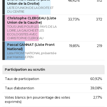
46,42%
512
Union de la Droite)
LISTE D'UNION DE LA DROITE ET
DU CENTRE
Christophe CLERGEAU (Liste
33,73%
372
Union de la Gauche)
TOUS UNIS POUR LES PAYS DE LA
LOIRE, LA GAUCHE ET LES
ECOLOGISTES AVEC
CHRISTOPHE CLERGEAU
Pascal GANNAT (Liste Front
19,85%
219
National)
Liste FRONT NATIONAL présentée
par Marine LE PEN
Participation au scrutin
Taux de participation
60,92%
Taux d'abstention
39,08%
Votes blancs (en pourcentage des votes
2,17%
exprimés)