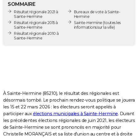
SOMMAIRE
City break
Voyage de noces
Climat
Destinations
Voyage nature
Forum
+
PHOTO
Résultat régionale 2021 à
Bureaux de vote à Sainte-
Sainte-Hermine
Hermine
GUIDES D'ACHAT
Résultat régionale 2015 à
Sainte-Hermine
(toutes les
Sainte-Hermine
informations sur la ville)
BONS PLANS
Résultat régionale 2010 à
Sainte-Hermine
CARTE DE VOEUX
Carte Bonne année
Carte Pâques
Carte de Noël
Carte Saint-Valentin
Carte d'anniversaire
DICTIONNAIRE
Biographies
Expressions
Dictionnaire
Citations
Proverbes
PROGRAMME TV
COPAINS D'AVANT
À Sainte-Hermine (85210), le résultat des régionales est
Se connecter
Collèges
Universités
Service militaire
S'inscrire
Lycées
Primaires
Entreprises
Avis de recherche
AVIS DE DÉCÈS
désormais tombé. Le prochain rendez-vous politique se jouera
les 15 et 22 mars 2026 : les électeurs seront appelés à
FORUM
participer aux
élections municipales à Sainte-Hermine
. Durant
Lifestyle
Sport
Television
Cinema
Bricolage
Culture
Auto
Voyage
les précédentes élections régionales de juin 2021, les électeurs
de Sainte-Hermine se sont prononcés en majorité pour
Christelle MORANÇAIS et sa liste d'union au centre et à droite