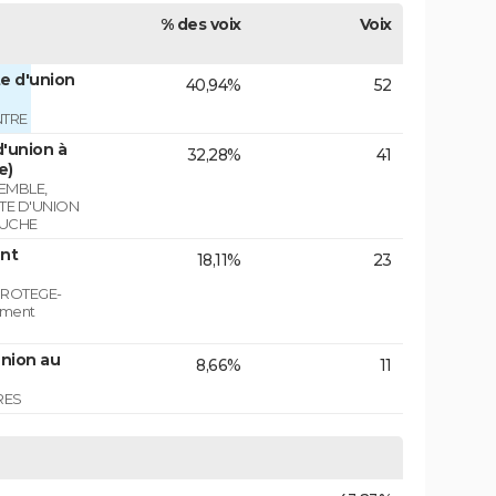
% des voix
Voix
e d'union
40,94%
52
NTRE
'union à
32,28%
41
e)
EMBLE,
STE D'UNION
AUCHE
nt
18,11%
23
PROTEGE-
ement
union au
8,66%
11
RES