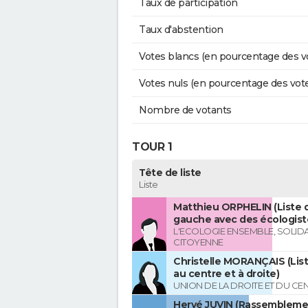
Taux de participation
Taux d'abstention
Votes blancs (en pourcentage des v
Votes nuls (en pourcentage des vot
Nombre de votants
TOUR 1
Tête de liste
Liste
Matthieu ORPHELIN (Liste d
gauche avec des écologist
L'ECOLOGIE ENSEMBLE, SOLIDA
CITOYENNE
Christelle MORANÇAIS (List
au centre et à droite)
UNION DE LA DROITE ET DU CE
Hervé JUVIN (Rassembleme