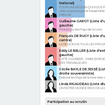
National)
POUR UNE REGION QUI VOUS 
Liste soutenue par le Rassembl
National
Guillaume GAROT (Liste d'u
gauche)
Printemps des Pays de la Loire
François DE RUGY (Liste d'
centre)
LA REGION DE TOUS LES PROG
Eddy LE BELLER (Liste d'ex
gauche)
LUTTE OUVRIERE - FAIRE ENTE
DES TRAVAILLEURS
Cécile BAYLE DE JESSÉ (Lis
droite souverainiste)
Debout les Pays de la loire-liste 
Linda RIGAUDEAU (Liste div
UN NÔTRE MONDE PAYS DE LA 
Participation au scrutin