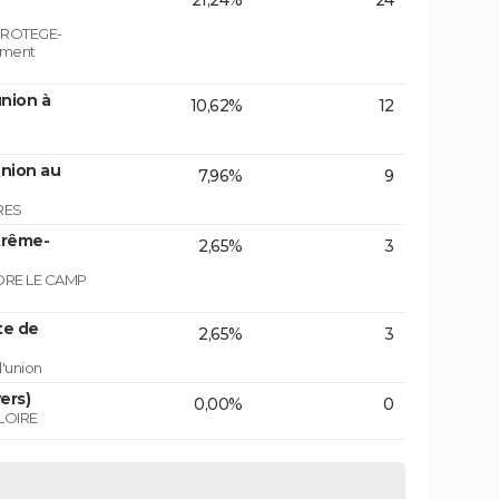
21,24%
24
PROTEGE-
ement
nion à
10,62%
12
union au
7,96%
9
RES
trême-
2,65%
3
NDRE LE CAMP
te de
2,65%
3
d'union
ers)
0,00%
0
LOIRE