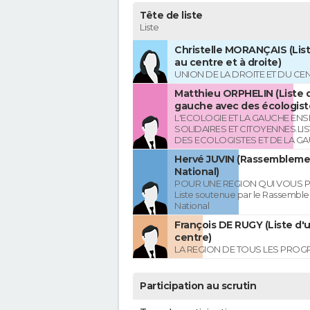
Tête de liste
Liste
Christelle MORANÇAIS (List
au centre et à droite)
UNION DE LA DROITE ET DU CE
Matthieu ORPHELIN (Liste d
gauche avec des écologist
L'ECOLOGIE ET LA GAUCHE ENS
SOLIDAIRES ET CITOYENNES.LI
DES ECOLOGISTES ET DE LA G
Hervé JUVIN (Rassembleme
National)
POUR UNE REGION QUI VOUS 
Liste soutenue par le Rassembl
National
François DE RUGY (Liste d'
centre)
LA REGION DE TOUS LES PROG
Participation au scrutin