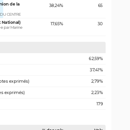
ion de la
38,24%
65
T DU CENTRE
 National)
17,65%
30
e par Marine
62,59%
37,41%
otes exprimés)
2,79%
es exprimés)
2,23%
179