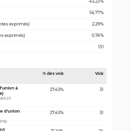
43,23%
56,77%
otes exprimés)
2,29%
es exprimés)
0,76%
131
% des voix
Voix
'union à
27,43%
31
e)
IRE ET
e d'union
27,43%
31
NTRE
nt