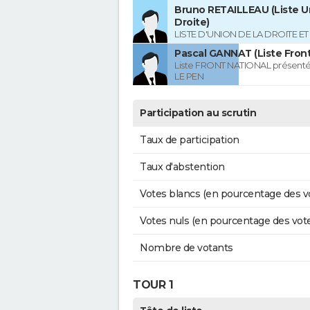
Bruno RETAILLEAU (Liste Un
Droite)
LISTE D'UNION DE LA DROITE E
Pascal GANNAT (Liste Front
Liste FRONT NATIONAL présenté
LE PEN
Participation au scrutin
Taux de participation
Taux d'abstention
Votes blancs (en pourcentage des v
Votes nuls (en pourcentage des vot
Nombre de votants
TOUR 1