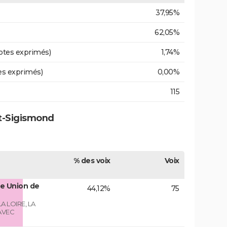
37,95%
62,05%
otes exprimés)
1,74%
es exprimés)
0,00%
115
nt-Sigismond
% des voix
Voix
e Union de
44,12%
75
A LOIRE, LA
AVEC