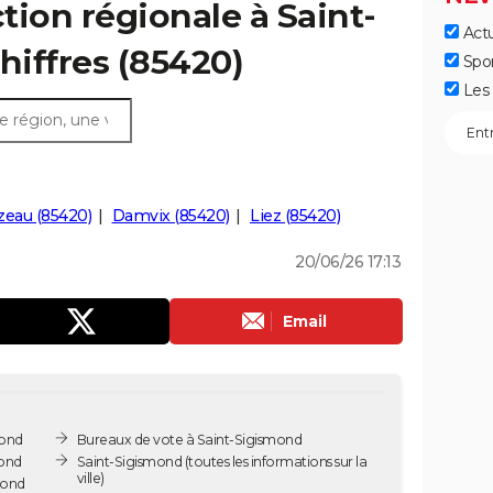
ction régionale à Saint-
Actu
hiffres (85420)
Spo
Les 
zeau (85420)
Damvix (85420)
Liez (85420)
20/06/26 17:13
Email
mond
Bureaux de vote à Saint-Sigismond
mond
Saint-Sigismond
(toutes les informations sur la
ville)
mond