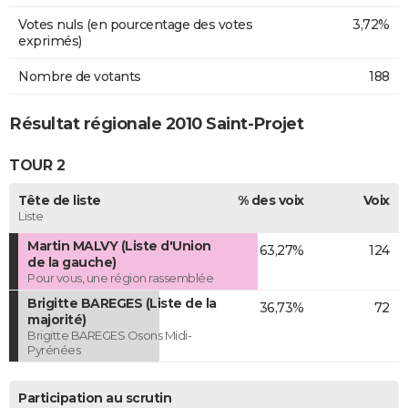
Votes nuls (en pourcentage des votes
3,72%
exprimés)
Nombre de votants
188
Résultat régionale 2010 Saint-Projet
TOUR 2
Tête de liste
% des voix
Voix
Liste
Martin MALVY (Liste d'Union
63,27%
124
de la gauche)
Pour vous, une région rassemblée
Brigitte BAREGES (Liste de la
36,73%
72
majorité)
Brigitte BAREGES Osons Midi-
Pyrénées
Participation au scrutin