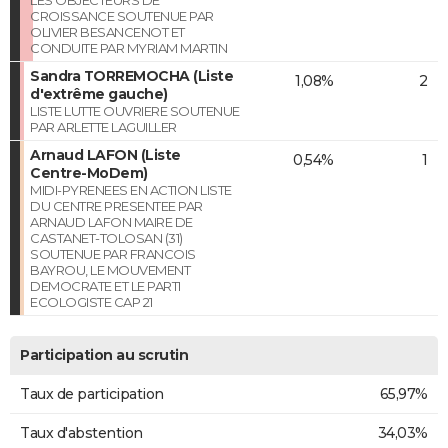
CROISSANCE SOUTENUE PAR
OLIVIER BESANCENOT ET
CONDUITE PAR MYRIAM MARTIN
Sandra TORREMOCHA (Liste
1,08%
2
d'extrême gauche)
LISTE LUTTE OUVRIERE SOUTENUE
PAR ARLETTE LAGUILLER
Arnaud LAFON (Liste
0,54%
1
Centre-MoDem)
MIDI-PYRENEES EN ACTION LISTE
DU CENTRE PRESENTEE PAR
ARNAUD LAFON MAIRE DE
CASTANET-TOLOSAN (31)
SOUTENUE PAR FRANCOIS
BAYROU, LE MOUVEMENT
DEMOCRATE ET LE PARTI
ECOLOGISTE CAP 21
Participation au scrutin
Taux de participation
65,97%
Taux d'abstention
34,03%