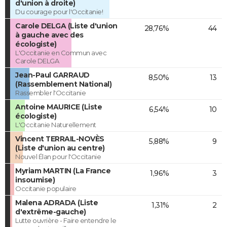
d'union à droite)
Du courage pour l'Occitanie!
Carole DELGA (Liste d'union
28,76%
44
à gauche avec des
écologiste)
L'Occitanie en Commun avec
Carole DELGA
Jean-Paul GARRAUD
8,50%
13
(Rassemblement National)
Rassembler l'Occitanie
Antoine MAURICE (Liste
6,54%
10
écologiste)
L'Occitanie Naturellement
Vincent TERRAIL-NOVÈS
5,88%
9
(Liste d'union au centre)
Nouvel Élan pour l'Occitanie
Myriam MARTIN (La France
1,96%
3
insoumise)
Occitanie populaire
Malena ADRADA (Liste
1,31%
2
d'extrême-gauche)
Lutte ouvrière - Faire entendre le