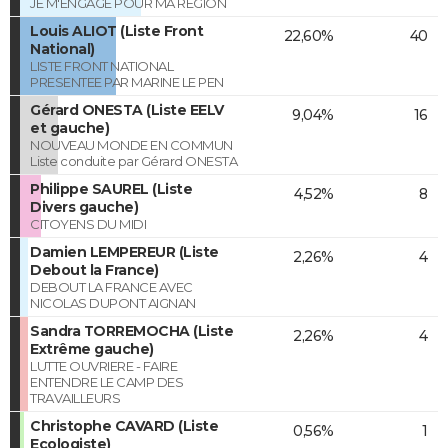
JE M'ENGAGE POUR MA REGION
Louis ALIOT (Liste Front
22,60%
40
National)
LISTE FRONT NATIONAL
PRESENTEE PAR MARINE LE PEN
Gérard ONESTA (Liste EELV
9,04%
16
et gauche)
NOUVEAU MONDE EN COMMUN
Liste conduite par Gérard ONESTA
Philippe SAUREL (Liste
4,52%
8
Divers gauche)
CITOYENS DU MIDI
Damien LEMPEREUR (Liste
2,26%
4
Debout la France)
DEBOUT LA FRANCE AVEC
NICOLAS DUPONT AIGNAN
Sandra TORREMOCHA (Liste
2,26%
4
Extrême gauche)
LUTTE OUVRIERE - FAIRE
ENTENDRE LE CAMP DES
TRAVAILLEURS
Christophe CAVARD (Liste
0,56%
1
Ecologiste)