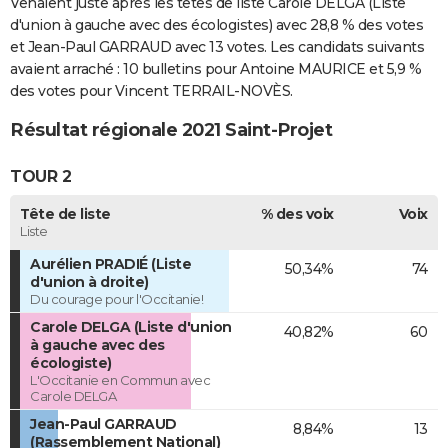
Venaient juste après les têtes de liste Carole DELGA (Liste
d'union à gauche avec des écologistes) avec 28,8 % des votes
et Jean-Paul GARRAUD avec 13 votes. Les candidats suivants
avaient arraché : 10 bulletins pour Antoine MAURICE et 5,9 %
des votes pour Vincent TERRAIL-NOVÈS.
Résultat régionale 2021 Saint-Projet
TOUR 2
Tête de liste
% des voix
Voix
Liste
Aurélien PRADIÉ (Liste
50,34%
74
d'union à droite)
Du courage pour l'Occitanie!
Carole DELGA (Liste d'union
40,82%
60
à gauche avec des
écologiste)
L'Occitanie en Commun avec
Carole DELGA
Jean-Paul GARRAUD
8,84%
13
(Rassemblement National)