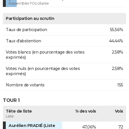
Rassembler l'Occitanie
Participation au scrutin
Taux de participation
55,56%
Taux d'abstention
44,44%
Votes blancs (en pourcentage des votes
2,58%
exprimés)
Votes nuls (en pourcentage des votes
2,58%
exprimés)
Nombre de votants
155
TOUR 1
Tête de liste
% des voix
Voix
Liste
Aurélien PRADIÉ (Liste
47,06%
72