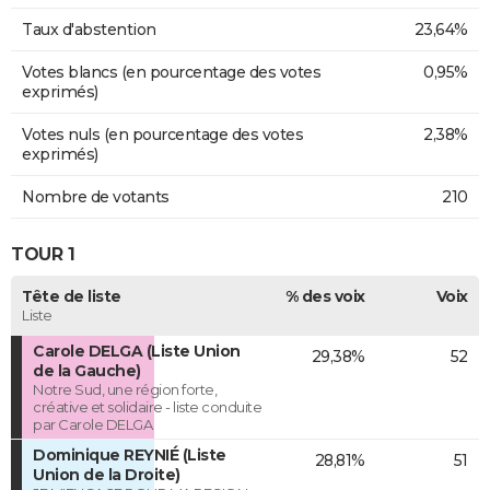
Taux d'abstention
23,64%
Votes blancs (en pourcentage des votes
0,95%
exprimés)
Votes nuls (en pourcentage des votes
2,38%
exprimés)
Nombre de votants
210
TOUR 1
Tête de liste
% des voix
Voix
Liste
Carole DELGA (Liste Union
29,38%
52
de la Gauche)
Notre Sud, une région forte,
créative et solidaire - liste conduite
par Carole DELGA
Dominique REYNIÉ (Liste
28,81%
51
Union de la Droite)