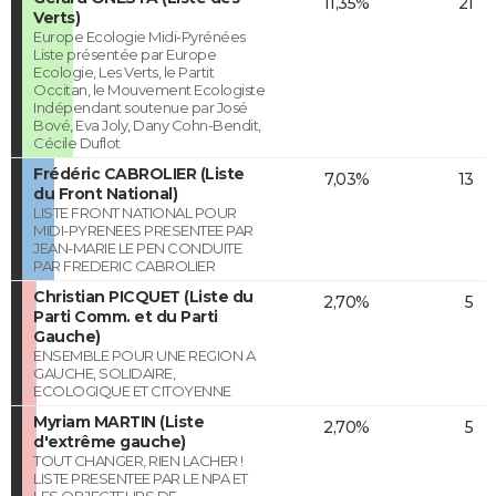
11,35%
21
Verts)
Europe Ecologie Midi-Pyrénées
Liste présentée par Europe
Ecologie, Les Verts, le Partit
Occitan, le Mouvement Ecologiste
Indépendant soutenue par José
Bové, Eva Joly, Dany Cohn-Bendit,
Cécile Duflot
Frédéric CABROLIER (Liste
7,03%
13
du Front National)
LISTE FRONT NATIONAL POUR
MIDI-PYRENEES PRESENTEE PAR
JEAN-MARIE LE PEN CONDUITE
PAR FREDERIC CABROLIER
Christian PICQUET (Liste du
2,70%
5
Parti Comm. et du Parti
Gauche)
ENSEMBLE POUR UNE REGION A
GAUCHE, SOLIDAIRE,
ECOLOGIQUE ET CITOYENNE
Myriam MARTIN (Liste
2,70%
5
d'extrême gauche)
TOUT CHANGER, RIEN LACHER !
LISTE PRESENTEE PAR LE NPA ET
LES OBJECTEURS DE