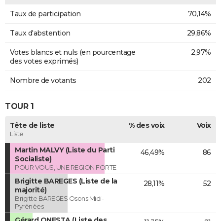
Taux de participation
70,14%
Taux d'abstention
29,86%
Votes blancs et nuls (en pourcentage
2,97%
des votes exprimés)
Nombre de votants
202
TOUR 1
Tête de liste
% des voix
Voix
Liste
Martin MALVY (Liste du Parti
46,49%
86
Socialiste)
POUR VOUS, UNE REGION FORTE
Brigitte BAREGES (Liste de la
28,11%
52
majorité)
Brigitte BAREGES Osons Midi-
Pyrénées
Gérard ONESTA (Liste des