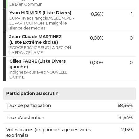
Le Bien Commun
Yvan HIRIMIRIS (Liste Divers)
0,56%
1
L'UPR, avec François ASSELINEAU -
LE PARTI QUI MONTE malgré le
silence des médias
Jean-Claude MARTINEZ
0,00%
0
(Liste Extrême droite)
FORCE FRANCE SUD LA REGION
LA FRANCE LA VIE
Gilles FABRE (Liste Divers
0,00%
0
gauche)
Indignez-vous avec NOUVELLE
DONNE
Participation au scrutin
Taux de participation
68,36%
Taux d'abstention
31,64%
Votes blancs (en pourcentage des votes
2,13%
exprimés)