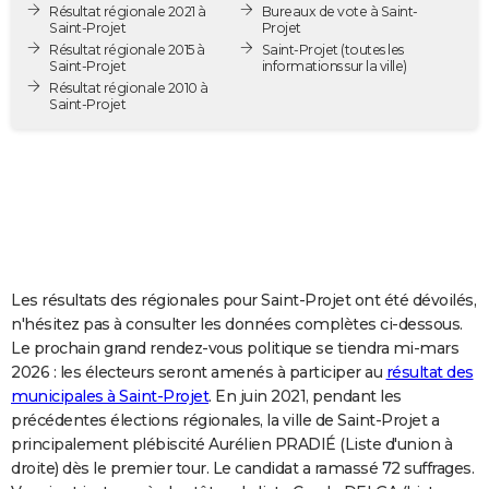
Résultat régionale 2021 à
Bureaux de vote à Saint-
City break
Voyage de noces
Climat
Destinations
Voyage nature
Forum
+
PHOTO
Saint-Projet
Projet
Résultat régionale 2015 à
Saint-Projet
(toutes les
Saint-Projet
informations sur la ville)
GUIDES D'ACHAT
Résultat régionale 2010 à
Saint-Projet
BONS PLANS
CARTE DE VOEUX
Carte Bonne année
Carte Pâques
Carte de Noël
Carte Saint-Valentin
Carte d'anniversaire
DICTIONNAIRE
Biographies
Expressions
Dictionnaire
Citations
Proverbes
PROGRAMME TV
COPAINS D'AVANT
Les résultats des régionales pour Saint-Projet ont été dévoilés,
n'hésitez pas à consulter les données complètes ci-dessous.
Se connecter
Collèges
Universités
Service militaire
S'inscrire
Lycées
Primaires
Entreprises
Avis de recherche
AVIS DE DÉCÈS
Le prochain grand rendez-vous politique se tiendra mi-mars
2026 : les électeurs seront amenés à participer au
résultat des
FORUM
municipales à Saint-Projet
. En juin 2021, pendant les
précédentes élections régionales, la ville de Saint-Projet a
Lifestyle
Sport
Television
Cinema
Bricolage
Culture
Auto
Voyage
principalement plébiscité Aurélien PRADIÉ (Liste d'union à
droite) dès le premier tour. Le candidat a ramassé 72 suffrages.