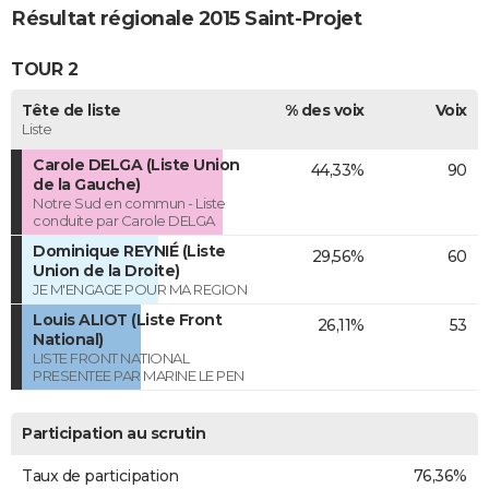
Résultat régionale 2015 Saint-Projet
TOUR 2
Tête de liste
% des voix
Voix
Liste
Carole DELGA (Liste Union
44,33%
90
de la Gauche)
Notre Sud en commun - Liste
conduite par Carole DELGA
Dominique REYNIÉ (Liste
29,56%
60
Union de la Droite)
JE M'ENGAGE POUR MA REGION
Louis ALIOT (Liste Front
26,11%
53
National)
LISTE FRONT NATIONAL
PRESENTEE PAR MARINE LE PEN
Participation au scrutin
Taux de participation
76,36%