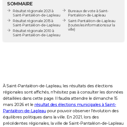
SOMMAIRE
City break
Voyage de noces
Climat
Destinations
Voyage nature
Forum
+
PHOTO
Résultat régionale 2021 à
Bureaux de vote à Saint-
Saint-Pantaléon-de-Lapleau
Pantaléon-de-Lapleau
GUIDES D'ACHAT
Résultat régionale 2015 à
Saint-Pantaléon-de-Lapleau
Saint-Pantaléon-de-Lapleau
(toutes les informations sur la
ville)
BONS PLANS
Résultat régionale 2010 à
Saint-Pantaléon-de-Lapleau
CARTE DE VOEUX
Carte Bonne année
Carte Pâques
Carte de Noël
Carte Saint-Valentin
Carte d'anniversaire
DICTIONNAIRE
Biographies
Expressions
Dictionnaire
Citations
Proverbes
PROGRAMME TV
COPAINS D'AVANT
À Saint-Pantaléon-de-Lapleau, les résultats des élections
Se connecter
Collèges
Universités
Service militaire
S'inscrire
Lycées
Primaires
Entreprises
Avis de recherche
AVIS DE DÉCÈS
régionales sont affichés, n'hésitez pas à consulter les données
détaillées dans cette page. Il faudra attendre le dimanche 15
FORUM
mars 2026 et le
résultat des élections municipales à Saint-
Lifestyle
Sport
Television
Cinema
Bricolage
Culture
Auto
Voyage
Pantaléon-de-Lapleau
pour pouvoir observer l'évolution des
équilibres politiques dans la ville. En 2021, lors des
précédentes régionales, la ville de Saint-Pantaléon-de-Lapleau