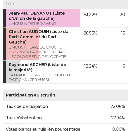
Liste
Jean-Paul DENANOT (Liste
61,22%
30
d'Union de la gauche)
LIMOUSIN TERRE D'AVENIR
Christian AUDOUIN (Liste du
26,53%
13
Parti Comm. et du Parti
Gauche)
LIMOUSIN TERRE DE GAUCHE
UNIS POUR LA JUSTICE SOCIALE,
L'ECOLOGIE ET LA DEMOCRATIE
Raymond ARCHER (Liste de
12,24%
6
la majorité)
LA FRANCE CHANGE, LE LIMOUSIN
DOIT CHANGER AUSSI
Participation au scrutin
Taux de participation
72,06%
Taux d'abstention
27,94%
Votes blancs et nuls (en pourcentage
0,00%