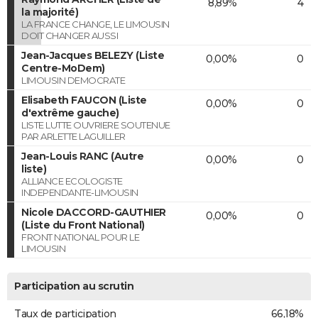
8,89%
4
la majorité)
LA FRANCE CHANGE, LE LIMOUSIN
DOIT CHANGER AUSSI
Jean-Jacques BELEZY (Liste
0,00%
0
Centre-MoDem)
LIMOUSIN DEMOCRATE
Elisabeth FAUCON (Liste
0,00%
0
d'extrême gauche)
LISTE LUTTE OUVRIERE SOUTENUE
PAR ARLETTE LAGUILLER
Jean-Louis RANC (Autre
0,00%
0
liste)
ALLIANCE ECOLOGISTE
INDEPENDANTE-LIMOUSIN
Nicole DACCORD-GAUTHIER
0,00%
0
(Liste du Front National)
FRONT NATIONAL POUR LE
LIMOUSIN
Participation au scrutin
Taux de participation
66,18%