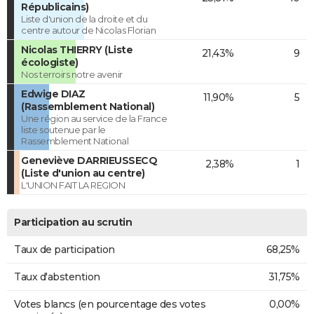
Républicains)
Liste d'union de la droite et du
centre autour de Nicolas Florian
Nicolas THIERRY (Liste
21,43%
9
écologiste)
Nos terroirs notre avenir
Edwige DIAZ
11,90%
5
(Rassemblement National)
Une région au service de la France
liste soutenue par le
Rassemblement National
Geneviève DARRIEUSSECQ
2,38%
1
(Liste d'union au centre)
L'UNION FAIT LA REGION
Participation au scrutin
Taux de participation
68,25%
Taux d'abstention
31,75%
Votes blancs (en pourcentage des votes
0,00%