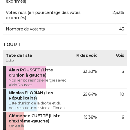
exprimés)
Votes nuls (en pourcentage des votes
2,33%
exprimés)
Nombre de votants
43
TOUR 1
Tête de liste
% des voix
Voix
Liste
Alain ROUSSET (Liste
33,33%
13
d'union à gauche)
Nos Territoires nos énergies avec
Alain Rousset
Nicolas FLORIAN (Les
25,64%
10
Républicains)
Liste d'union de la droite et du
centre autour de Nicolas Florian
Clémence GUETTÉ (Liste
15,38%
6
d'extrême-gauche)
On est là !