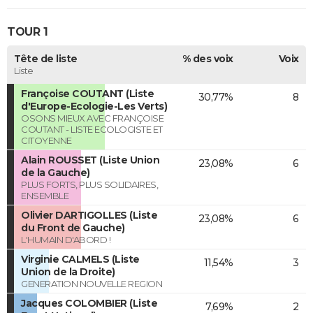
TOUR 1
Tête de liste
% des voix
Voix
Liste
Françoise COUTANT (Liste
30,77%
8
d'Europe-Ecologie-Les Verts)
OSONS MIEUX AVEC FRANÇOISE
COUTANT - LISTE ECOLOGISTE ET
CITOYENNE
Alain ROUSSET (Liste Union
23,08%
6
de la Gauche)
PLUS FORTS, PLUS SOLIDAIRES,
ENSEMBLE
Olivier DARTIGOLLES (Liste
23,08%
6
du Front de Gauche)
L'HUMAIN D'ABORD !
Virginie CALMELS (Liste
11,54%
3
Union de la Droite)
GENERATION NOUVELLE REGION
Jacques COLOMBIER (Liste
7,69%
2