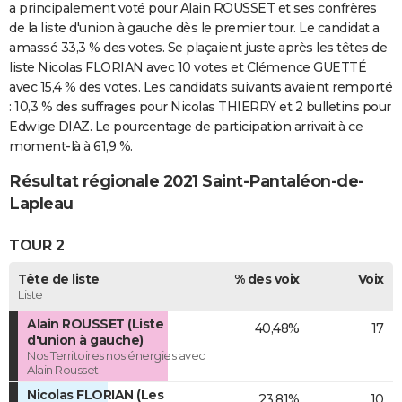
a principalement voté pour Alain ROUSSET et ses confrères
de la liste d'union à gauche dès le premier tour. Le candidat a
amassé 33,3 % des votes. Se plaçaient juste après les têtes de
liste Nicolas FLORIAN avec 10 votes et Clémence GUETTÉ
avec 15,4 % des votes. Les candidats suivants avaient remporté
: 10,3 % des suffrages pour Nicolas THIERRY et 2 bulletins pour
Edwige DIAZ. Le pourcentage de participation arrivait à ce
moment-là à 61,9 %.
Résultat régionale 2021 Saint-Pantaléon-de-
Lapleau
TOUR 2
Tête de liste
% des voix
Voix
Liste
Alain ROUSSET (Liste
40,48%
17
d'union à gauche)
Nos Territoires nos énergies avec
Alain Rousset
Nicolas FLORIAN (Les
23,81%
10