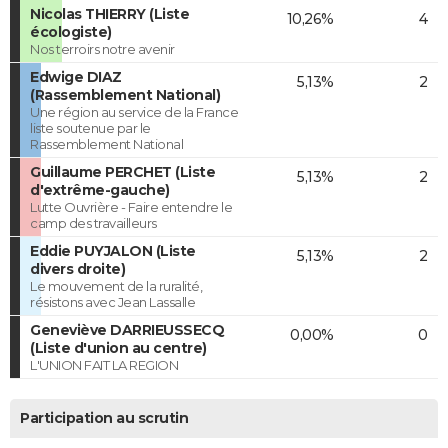
Nicolas THIERRY (Liste
10,26%
4
écologiste)
Nos terroirs notre avenir
Edwige DIAZ
5,13%
2
(Rassemblement National)
Une région au service de la France
liste soutenue par le
Rassemblement National
Guillaume PERCHET (Liste
5,13%
2
d'extrême-gauche)
Lutte Ouvrière - Faire entendre le
camp des travailleurs
Eddie PUYJALON (Liste
5,13%
2
divers droite)
Le mouvement de la ruralité,
résistons avec Jean Lassalle
Geneviève DARRIEUSSECQ
0,00%
0
(Liste d'union au centre)
L'UNION FAIT LA REGION
Participation au scrutin