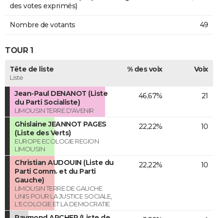
des votes exprimés)
Nombre de votants
49
TOUR 1
Tête de liste
% des voix
Voix
Liste
Jean-Paul DENANOT (Liste
46,67%
21
du Parti Socialiste)
LIMOUSIN TERRE D'AVENIR
Ghislaine JEANNOT PAGES
22,22%
10
(Liste des Verts)
EUROPE ECOLOGIE REGION
LIMOUSIN
Christian AUDOUIN (Liste du
22,22%
10
Parti Comm. et du Parti
Gauche)
LIMOUSIN TERRE DE GAUCHE
UNIS POUR LA JUSTICE SOCIALE,
L'ECOLOGIE ET LA DEMOCRATIE
Raymond ARCHER (Liste de