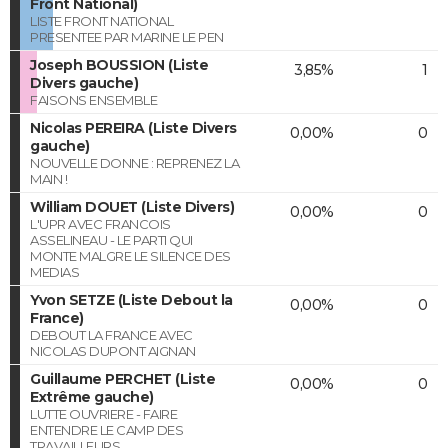
Front National)
LISTE FRONT NATIONAL
PRESENTEE PAR MARINE LE PEN
Joseph BOUSSION (Liste
3,85%
1
Divers gauche)
FAISONS ENSEMBLE
Nicolas PEREIRA (Liste Divers
0,00%
0
gauche)
NOUVELLE DONNE : REPRENEZ LA
MAIN !
William DOUET (Liste Divers)
0,00%
0
L'UPR AVEC FRANCOIS
ASSELINEAU - LE PARTI QUI
MONTE MALGRE LE SILENCE DES
MEDIAS
Yvon SETZE (Liste Debout la
0,00%
0
France)
DEBOUT LA FRANCE AVEC
NICOLAS DUPONT AIGNAN
Guillaume PERCHET (Liste
0,00%
0
Extrême gauche)
LUTTE OUVRIERE - FAIRE
ENTENDRE LE CAMP DES
TRAVAILLEURS