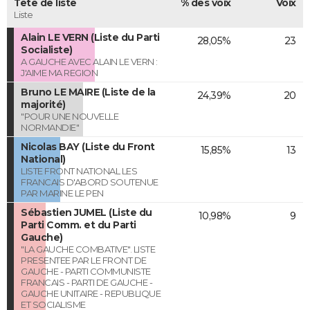
Tête de liste
% des voix
Voix
Liste
Alain LE VERN (Liste du Parti
28,05%
23
Socialiste)
A GAUCHE AVEC ALAIN LE VERN :
J'AIME MA REGION
Bruno LE MAIRE (Liste de la
24,39%
20
majorité)
"POUR UNE NOUVELLE
NORMANDIE"
Nicolas BAY (Liste du Front
15,85%
13
National)
LISTE FRONT NATIONAL LES
FRANCAIS D'ABORD SOUTENUE
PAR MARINE LE PEN
Sébastien JUMEL (Liste du
10,98%
9
Parti Comm. et du Parti
Gauche)
"LA GAUCHE COMBATIVE". LISTE
PRESENTEE PAR LE FRONT DE
GAUCHE - PARTI COMMUNISTE
FRANCAIS - PARTI DE GAUCHE -
GAUCHE UNITAIRE - REPUBLIQUE
ET SOCIALISME