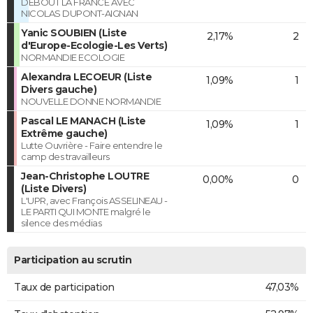
DEBOUT LA FRANCE AVEC
NICOLAS DUPONT-AIGNAN
Yanic SOUBIEN (Liste
2,17%
2
d'Europe-Ecologie-Les Verts)
NORMANDIE ECOLOGIE
Alexandra LECOEUR (Liste
1,09%
1
Divers gauche)
NOUVELLE DONNE NORMANDIE
Pascal LE MANACH (Liste
1,09%
1
Extrême gauche)
Lutte Ouvrière - Faire entendre le
camp des travailleurs
Jean-Christophe LOUTRE
0,00%
0
(Liste Divers)
L'UPR, avec François ASSELINEAU -
LE PARTI QUI MONTE malgré le
silence des médias
Participation au scrutin
Taux de participation
47,03%