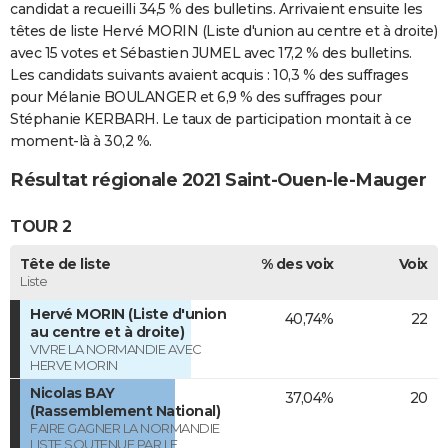
candidat a recueilli 34,5 % des bulletins. Arrivaient ensuite les
têtes de liste Hervé MORIN (Liste d'union au centre et à droite)
avec 15 votes et Sébastien JUMEL avec 17,2 % des bulletins.
Les candidats suivants avaient acquis : 10,3 % des suffrages
pour Mélanie BOULANGER et 6,9 % des suffrages pour
Stéphanie KERBARH. Le taux de participation montait à ce
moment-là à 30,2 %.
Résultat régionale 2021 Saint-Ouen-le-Mauger
TOUR 2
Tête de liste
% des voix
Voix
Liste
Hervé MORIN (Liste d'union
40,74%
22
au centre et à droite)
VIVRE LA NORMANDIE AVEC
HERVE MORIN
Nicolas BAY
37,04%
20
(Rassemblement National)
FAIRE GAGNER LA NORMANDIE
LISTE SOUTENUE PAR LE