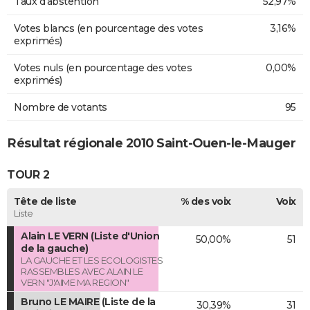
Taux d'abstention
52,97%
Votes blancs (en pourcentage des votes
3,16%
exprimés)
Votes nuls (en pourcentage des votes
0,00%
exprimés)
Nombre de votants
95
Résultat régionale 2010 Saint-Ouen-le-Mauger
TOUR 2
Tête de liste
% des voix
Voix
Liste
Alain LE VERN (Liste d'Union
50,00%
51
de la gauche)
LA GAUCHE ET LES ECOLOGISTES
RASSEMBLES AVEC ALAIN LE
VERN "J'AIME MA REGION"
Bruno LE MAIRE (Liste de la
30,39%
31