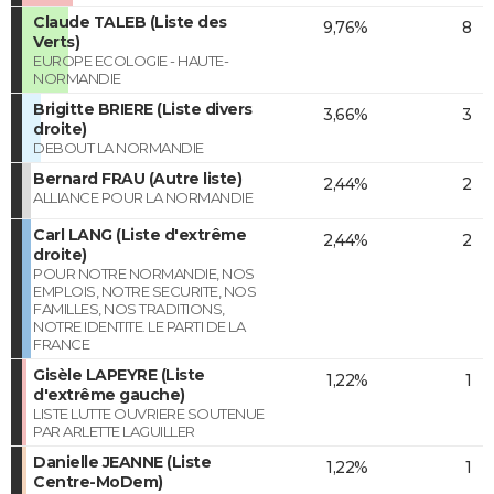
Claude TALEB (Liste des
9,76%
8
Verts)
EUROPE ECOLOGIE - HAUTE-
NORMANDIE
Brigitte BRIERE (Liste divers
3,66%
3
droite)
DEBOUT LA NORMANDIE
Bernard FRAU (Autre liste)
2,44%
2
ALLIANCE POUR LA NORMANDIE
Carl LANG (Liste d'extrême
2,44%
2
droite)
POUR NOTRE NORMANDIE, NOS
EMPLOIS, NOTRE SECURITE, NOS
FAMILLES, NOS TRADITIONS,
NOTRE IDENTITE. LE PARTI DE LA
FRANCE
Gisèle LAPEYRE (Liste
1,22%
1
d'extrême gauche)
LISTE LUTTE OUVRIERE SOUTENUE
PAR ARLETTE LAGUILLER
Danielle JEANNE (Liste
1,22%
1
Centre-MoDem)