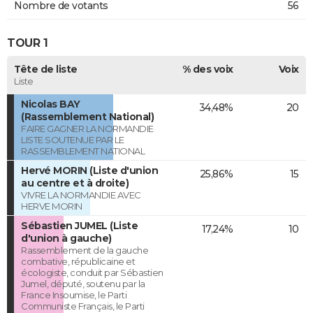
Nombre de votants
56
TOUR 1
Tête de liste
% des voix
Voix
Liste
Nicolas BAY
34,48%
20
(Rassemblement National)
FAIRE GAGNER LA NORMANDIE
LISTE SOUTENUE PAR LE
RASSEMBLEMENT NATIONAL
Hervé MORIN (Liste d'union
25,86%
15
au centre et à droite)
VIVRE LA NORMANDIE AVEC
HERVE MORIN
Sébastien JUMEL (Liste
17,24%
10
d'union à gauche)
Rassemblement de la gauche
combative, républicaine et
écologiste, conduit par Sébastien
Jumel, député, soutenu par la
France Insoumise, le Parti
Communiste Français, le Parti