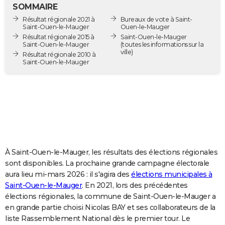
SOMMAIRE
City break
Voyage de noces
Climat
Destinations
Voyage nature
Forum
+
PHOTO
Résultat régionale 2021 à
Bureaux de vote à Saint-
Saint-Ouen-le-Mauger
Ouen-le-Mauger
GUIDES D'ACHAT
Résultat régionale 2015 à
Saint-Ouen-le-Mauger
Saint-Ouen-le-Mauger
(toutes les informations sur la
ville)
BONS PLANS
Résultat régionale 2010 à
Saint-Ouen-le-Mauger
CARTE DE VOEUX
Carte Bonne année
Carte Pâques
Carte de Noël
Carte Saint-Valentin
Carte d'anniversaire
DICTIONNAIRE
Biographies
Expressions
Dictionnaire
Citations
Proverbes
PROGRAMME TV
COPAINS D'AVANT
À Saint-Ouen-le-Mauger, les résultats des élections régionales
Se connecter
Collèges
Universités
Service militaire
S'inscrire
Lycées
Primaires
Entreprises
Avis de recherche
AVIS DE DÉCÈS
sont disponibles. La prochaine grande campagne électorale
aura lieu mi-mars 2026 : il s'agira des
élections municipales à
FORUM
Saint-Ouen-le-Mauger
. En 2021, lors des précédentes
Lifestyle
Sport
Television
Cinema
Bricolage
Culture
Auto
Voyage
élections régionales, la commune de Saint-Ouen-le-Mauger a
en grande partie choisi Nicolas BAY et ses collaborateurs de la
liste Rassemblement National dès le premier tour. Le