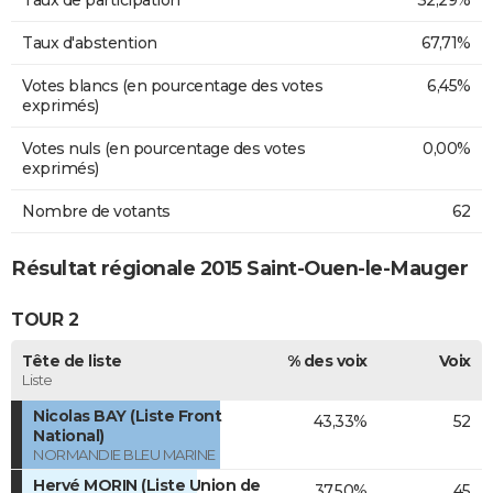
Taux de participation
32,29%
Taux d'abstention
67,71%
Votes blancs (en pourcentage des votes
6,45%
exprimés)
Votes nuls (en pourcentage des votes
0,00%
exprimés)
Nombre de votants
62
Résultat régionale 2015 Saint-Ouen-le-Mauger
TOUR 2
Tête de liste
% des voix
Voix
Liste
Nicolas BAY (Liste Front
43,33%
52
National)
NORMANDIE BLEU MARINE
Hervé MORIN (Liste Union de
37,50%
45