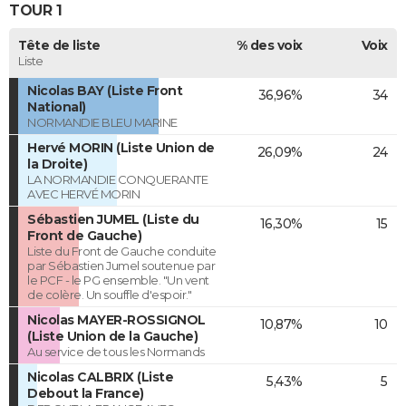
TOUR 1
Tête de liste
% des voix
Voix
Liste
Nicolas BAY (Liste Front
36,96%
34
National)
NORMANDIE BLEU MARINE
Hervé MORIN (Liste Union de
26,09%
24
la Droite)
LA NORMANDIE CONQUERANTE
AVEC HERVÉ MORIN
Sébastien JUMEL (Liste du
16,30%
15
Front de Gauche)
Liste du Front de Gauche conduite
par Sébastien Jumel soutenue par
le PCF - le PG ensemble. "Un vent
de colère. Un souffle d'espoir."
Nicolas MAYER-ROSSIGNOL
10,87%
10
(Liste Union de la Gauche)
Au service de tous les Normands
Nicolas CALBRIX (Liste
5,43%
5
Debout la France)