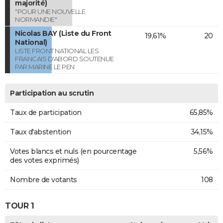
majorité)
"POUR UNE NOUVELLE
NORMANDIE"
Nicolas BAY (Liste du Front
19,61%
20
National)
LISTE FRONT NATIONAL LES
FRANCAIS D'ABORD SOUTENUE
PAR MARINE LE PEN
Participation au scrutin
Taux de participation
65,85%
Taux d'abstention
34,15%
Votes blancs et nuls (en pourcentage
5,56%
des votes exprimés)
Nombre de votants
108
TOUR 1