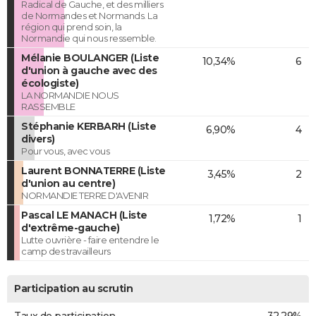
Radical de Gauche, et des milliers
de Normandes et Normands. La
région qui prend soin, la
Normandie qui nous ressemble.
Mélanie BOULANGER (Liste
10,34%
6
d'union à gauche avec des
écologiste)
LA NORMANDIE NOUS
RASSEMBLE
Stéphanie KERBARH (Liste
6,90%
4
divers)
Pour vous, avec vous
Laurent BONNATERRE (Liste
3,45%
2
d'union au centre)
NORMANDIE TERRE D'AVENIR
Pascal LE MANACH (Liste
1,72%
1
d'extrême-gauche)
Lutte ouvrière - faire entendre le
camp des travailleurs
Participation au scrutin