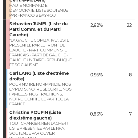
HAUTE NORMANDIE
DEMOCRATE, LISTE SOUTENUE
PAR FRANCOIS BAYROU
Sébastien JUMEL (Liste du
2,62%
22
Parti Comm. et du Parti
Gauche)
"LA GAUCHE COMBATIVE". LISTE
PRESENTEE PAR LE FRONT DE
GAUCHE - PARTI COMMUNISTE
FRANCAIS - PARTI DE GAUCHE -
GAUCHE UNITAIRE - REPUBLIQUE
ET SOCIALISME
Carl LANG (Liste d'extrême
0,95%
8
droite)
POUR NOTRE NORMANDIE, NOS
EMPLOIS, NOTRE SECURITE, NOS
FAMILLES, NOS TRADITIONS,
NOTRE IDENTITE. LE PARTI DE LA
FRANCE
Christine POUPIN (Liste
0,83%
7
d'extrême gauche)
TOUT CHANGER, RIEN LACHER !
LISTE PRESENTEE PAR LE NPA,
SOUTENUE PAR OLIVIER
BESANCENOT