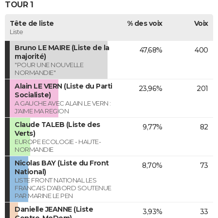
TOUR 1
Tête de liste
% des voix
Voix
Liste
Bruno LE MAIRE (Liste de la
47,68%
400
majorité)
"POUR UNE NOUVELLE
NORMANDIE"
Alain LE VERN (Liste du Parti
23,96%
201
Socialiste)
A GAUCHE AVEC ALAIN LE VERN :
J'AIME MA REGION
Claude TALEB (Liste des
9,77%
82
Verts)
EUROPE ECOLOGIE - HAUTE-
NORMANDIE
Nicolas BAY (Liste du Front
8,70%
73
National)
LISTE FRONT NATIONAL LES
FRANCAIS D'ABORD SOUTENUE
PAR MARINE LE PEN
Danielle JEANNE (Liste
3,93%
33
Centre-MoDem)