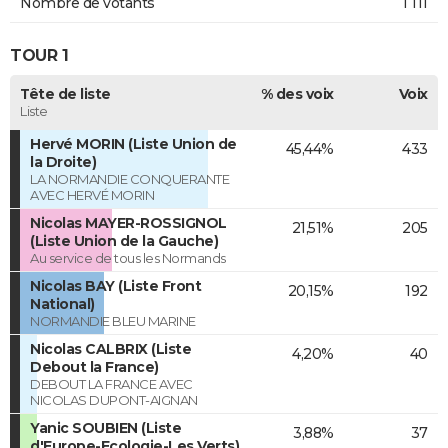
Nombre de votants
1 111
TOUR 1
Tête de liste
% des voix
Voix
Liste
Hervé MORIN (Liste Union de
45,44%
433
la Droite)
LA NORMANDIE CONQUERANTE
AVEC HERVÉ MORIN
Nicolas MAYER-ROSSIGNOL
21,51%
205
(Liste Union de la Gauche)
Au service de tous les Normands
Nicolas BAY (Liste Front
20,15%
192
National)
NORMANDIE BLEU MARINE
Nicolas CALBRIX (Liste
4,20%
40
Debout la France)
DEBOUT LA FRANCE AVEC
NICOLAS DUPONT-AIGNAN
Yanic SOUBIEN (Liste
3,88%
37
d'Europe-Ecologie-Les Verts)