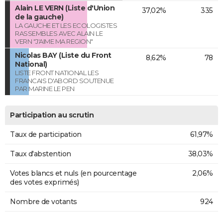
Alain LE VERN (Liste d'Union
37,02%
335
de la gauche)
LA GAUCHE ET LES ECOLOGISTES
RASSEMBLES AVEC ALAIN LE
VERN "J'AIME MA REGION"
Nicolas BAY (Liste du Front
8,62%
78
National)
LISTE FRONT NATIONAL LES
FRANCAIS D'ABORD SOUTENUE
PAR MARINE LE PEN
Participation au scrutin
Taux de participation
61,97%
Taux d'abstention
38,03%
Votes blancs et nuls (en pourcentage
2,06%
des votes exprimés)
Nombre de votants
924