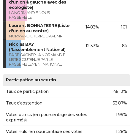
d'union à gauche avec des
écologiste)
LA NORMANDIE NOUS
RASSEMBLE
Laurent BONNATERRE (Liste
14,83%
101
d'union au centre)
NORMANDIE TERRE D'AVENIR
Nicolas BAY
12,33%
84
(Rassemblement National)
FAIRE GAGNER LA NORMANDIE
LISTE SOUTENUE PAR LE
RASSEMBLEMENT NATIONAL
Participation au scrutin
Taux de participation
46,13%
Taux d'abstention
53,87%
Votes blancs (en pourcentage des votes
1,99%
exprimés)
Votes nuls (en pourcentage des votes
1,28%