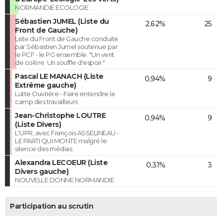
NORMANDIE ECOLOGIE
Sébastien JUMEL (Liste du
2,62%
25
Front de Gauche)
Liste du Front de Gauche conduite
par Sébastien Jumel soutenue par
le PCF - le PG ensemble. "Un vent
de colère. Un souffle d'espoir."
Pascal LE MANACH (Liste
0,94%
9
Extrême gauche)
Lutte Ouvrière - Faire entendre le
camp des travailleurs
Jean-Christophe LOUTRE
0,94%
9
(Liste Divers)
L'UPR, avec François ASSELINEAU -
LE PARTI QUI MONTE malgré le
silence des médias
Alexandra LECOEUR (Liste
0,31%
3
Divers gauche)
NOUVELLE DONNE NORMANDIE
Participation au scrutin