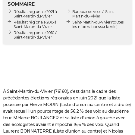
SOMMAIRE
City break
Voyage de noces
Climat
Destinations
Voyage nature
Forum
+
PHOTO
Résultat régionale 2021 à
Bureaux de vote à Saint-
Saint-Martin-du-Vivier
Martin-du-Vivier
GUIDES D'ACHAT
Résultat régionale 2015 à
Saint-Martin-du-Vivier
(toutes
Saint-Martin-du-Vivier
les informations sur la ville)
BONS PLANS
Résultat régionale 2010 à
Saint-Martin-du-Vivier
CARTE DE VOEUX
Carte Bonne année
Carte Pâques
Carte de Noël
Carte Saint-Valentin
Carte d'anniversaire
DICTIONNAIRE
Biographies
Expressions
Dictionnaire
Citations
Proverbes
PROGRAMME TV
COPAINS D'AVANT
À Saint-Martin-du-Vivier (76160), c'est dans le cadre des
Se connecter
Collèges
Universités
Service militaire
S'inscrire
Lycées
Primaires
Entreprises
Avis de recherche
AVIS DE DÉCÈS
précédentes élections régionales en juin 2021 que la liste
poussée par Hervé MORIN (Liste d'union au centre et à droite)
FORUM
avait recueilli un pourcentage de 56,2 % des voix au deuxième
Lifestyle
Sport
Television
Cinema
Bricolage
Culture
Auto
Voyage
tour. Mélanie BOULANGER et sa liste d'union à gauche avec
des écologistes avaient empoché 16,6 % des voix. Quand
Laurent BONNATERRE (Liste d'union au centre) et Nicolas