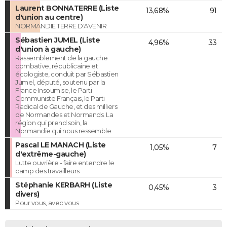
Laurent BONNATERRE (Liste
13,68%
91
d'union au centre)
NORMANDIE TERRE D'AVENIR
Sébastien JUMEL (Liste
4,96%
33
d'union à gauche)
Rassemblement de la gauche
combative, républicaine et
écologiste, conduit par Sébastien
Jumel, député, soutenu par la
France Insoumise, le Parti
Communiste Français, le Parti
Radical de Gauche, et des milliers
de Normandes et Normands. La
région qui prend soin, la
Normandie qui nous ressemble.
Pascal LE MANACH (Liste
1,05%
7
d'extrême-gauche)
Lutte ouvrière - faire entendre le
camp des travailleurs
Stéphanie KERBARH (Liste
0,45%
3
divers)
Pour vous, avec vous