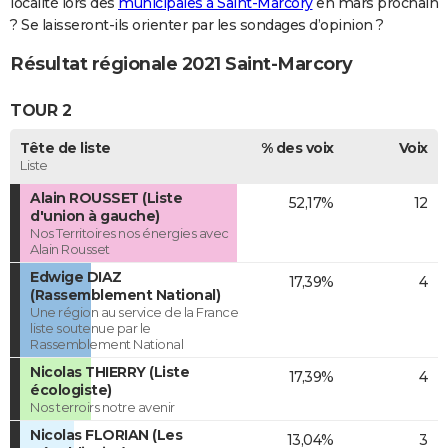
localité lors des
municipales à Saint-Marcory
en mars prochain
? Se laisseront-ils orienter par les sondages d’opinion ?
Résultat régionale 2021 Saint-Marcory
TOUR 2
Tête de liste
% des voix
Voix
Liste
Alain ROUSSET (Liste
52,17%
12
d'union à gauche)
Nos Territoires nos énergies avec
Alain Rousset
Edwige DIAZ
17,39%
4
(Rassemblement National)
Une région au service de la France
liste soutenue par le
Rassemblement National
Nicolas THIERRY (Liste
17,39%
4
écologiste)
Nos terroirs notre avenir
Nicolas FLORIAN (Les
13,04%
3