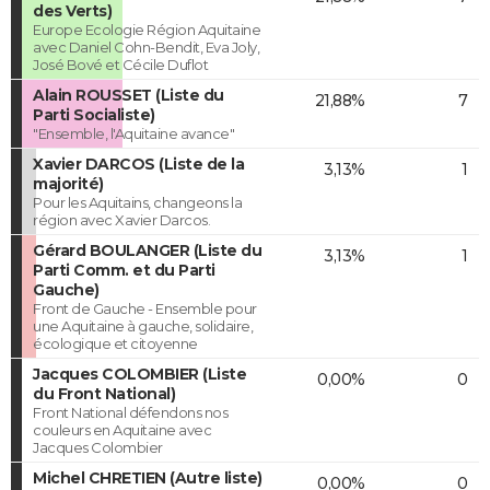
des Verts)
Europe Ecologie Région Aquitaine
avec Daniel Cohn-Bendit, Eva Joly,
José Bové et Cécile Duflot
Alain ROUSSET (Liste du
21,88%
7
Parti Socialiste)
"Ensemble, l'Aquitaine avance"
Xavier DARCOS (Liste de la
3,13%
1
majorité)
Pour les Aquitains, changeons la
région avec Xavier Darcos.
Gérard BOULANGER (Liste du
3,13%
1
Parti Comm. et du Parti
Gauche)
Front de Gauche - Ensemble pour
une Aquitaine à gauche, solidaire,
écologique et citoyenne
Jacques COLOMBIER (Liste
0,00%
0
du Front National)
Front National défendons nos
couleurs en Aquitaine avec
Jacques Colombier
Michel CHRETIEN (Autre liste)
0,00%
0