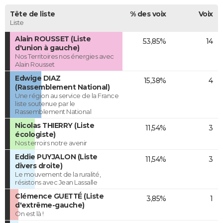
Tête de liste
% des voix
Voix
Liste
Alain ROUSSET (Liste
53,85%
14
d'union à gauche)
Nos Territoires nos énergies avec
Alain Rousset
Edwige DIAZ
15,38%
4
(Rassemblement National)
Une région au service de la France
liste soutenue par le
Rassemblement National
Nicolas THIERRY (Liste
11,54%
3
écologiste)
Nos terroirs notre avenir
Eddie PUYJALON (Liste
11,54%
3
divers droite)
Le mouvement de la ruralité,
résistons avec Jean Lassalle
Clémence GUETTÉ (Liste
3,85%
1
d'extrême-gauche)
On est là !