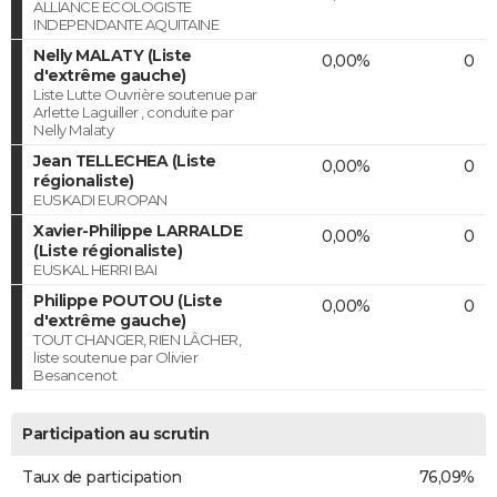
ALLIANCE ECOLOGISTE
INDEPENDANTE AQUITAINE
Nelly MALATY (Liste
0,00%
0
d'extrême gauche)
Liste Lutte Ouvrière soutenue par
Arlette Laguiller , conduite par
Nelly Malaty
Jean TELLECHEA (Liste
0,00%
0
régionaliste)
EUSKADI EUROPAN
Xavier-Philippe LARRALDE
0,00%
0
(Liste régionaliste)
EUSKAL HERRI BAI
Philippe POUTOU (Liste
0,00%
0
d'extrême gauche)
TOUT CHANGER, RIEN LÂCHER,
liste soutenue par Olivier
Besancenot
Participation au scrutin
Taux de participation
76,09%