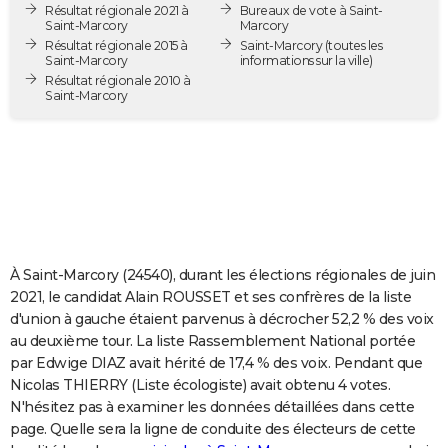
Résultat régionale 2021 à
Bureaux de vote à Saint-
City break
Voyage de noces
Climat
Destinations
Voyage nature
Forum
+
PHOTO
Saint-Marcory
Marcory
Résultat régionale 2015 à
Saint-Marcory
(toutes les
Saint-Marcory
informations sur la ville)
GUIDES D'ACHAT
Résultat régionale 2010 à
Saint-Marcory
BONS PLANS
CARTE DE VOEUX
Carte Bonne année
Carte Pâques
Carte de Noël
Carte Saint-Valentin
Carte d'anniversaire
DICTIONNAIRE
Biographies
Expressions
Dictionnaire
Citations
Proverbes
PROGRAMME TV
COPAINS D'AVANT
À Saint-Marcory (24540), durant les élections régionales de juin
2021, le candidat Alain ROUSSET et ses confrères de la liste
Se connecter
Collèges
Universités
Service militaire
S'inscrire
Lycées
Primaires
Entreprises
Avis de recherche
AVIS DE DÉCÈS
d'union à gauche étaient parvenus à décrocher 52,2 % des voix
au deuxième tour. La liste Rassemblement National portée
FORUM
par Edwige DIAZ avait hérité de 17,4 % des voix. Pendant que
Nicolas THIERRY (Liste écologiste) avait obtenu 4 votes.
Lifestyle
Sport
Television
Cinema
Bricolage
Culture
Auto
Voyage
N'hésitez pas à examiner les données détaillées dans cette
page. Quelle sera la ligne de conduite des électeurs de cette