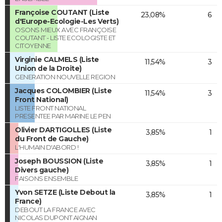
Françoise COUTANT (Liste
23,08%
6
d'Europe-Ecologie-Les Verts)
OSONS MIEUX AVEC FRANÇOISE
COUTANT - LISTE ECOLOGISTE ET
CITOYENNE
Virginie CALMELS (Liste
11,54%
3
Union de la Droite)
GENERATION NOUVELLE REGION
Jacques COLOMBIER (Liste
11,54%
3
Front National)
LISTE FRONT NATIONAL
PRESENTEE PAR MARINE LE PEN
Olivier DARTIGOLLES (Liste
3,85%
1
du Front de Gauche)
L'HUMAIN D'ABORD !
Joseph BOUSSION (Liste
3,85%
1
Divers gauche)
FAISONS ENSEMBLE
Yvon SETZE (Liste Debout la
3,85%
1
France)
DEBOUT LA FRANCE AVEC
NICOLAS DUPONT AIGNAN