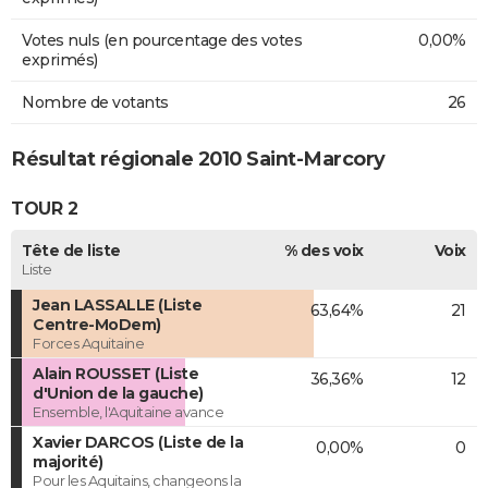
Votes nuls (en pourcentage des votes
0,00%
exprimés)
Nombre de votants
26
Résultat régionale 2010 Saint-Marcory
TOUR 2
Tête de liste
% des voix
Voix
Liste
Jean LASSALLE (Liste
63,64%
21
Centre-MoDem)
Forces Aquitaine
Alain ROUSSET (Liste
36,36%
12
d'Union de la gauche)
Ensemble, l'Aquitaine avance
Xavier DARCOS (Liste de la
0,00%
0
majorité)
Pour les Aquitains, changeons la