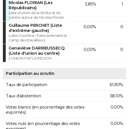
Nicolas FLORIAN (Les
3,85%
1
Républicains)
Liste d'union de la droite et du
centre autour de Nicolas Florian
Guillaume PERCHET (Liste
0,00%
0
d'extrême-gauche)
Lutte Ouvrière - Faire entendre le
camp des travailleurs
Geneviève DARRIEUSSECQ
0,00%
0
(Liste d'union au centre)
L'UNION FAIT LA REGION
Participation au scrutin
Taux de participation
61,90%
Taux d'abstention
38,10%
Votes blancs (en pourcentage des votes
0,00%
exprimés)
Votes nuls (en pourcentage des votes
0,00%
exprimés)