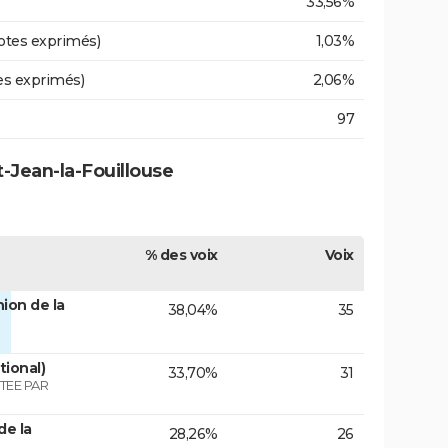
33,56%
otes exprimés)
1,03%
es exprimés)
2,06%
97
t-Jean-la-Fouillouse
% des voix
Voix
ion de la
38,04%
35
tional)
33,70%
31
TEE PAR
de la
28,26%
26