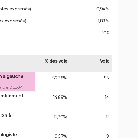
otes exprimés)
0,94%
es exprimés)
1,89%
106
% des voix
Voix
on à gauche
56,38%
53
arole DELGA
emblement
14,89%
14
ion à
11,70%
11
logiste)
9,57%
9