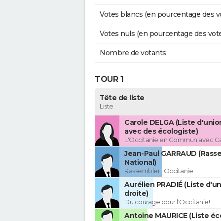
Votes blancs (en pourcentage des v
Votes nuls (en pourcentage des vot
Nombre de votants
TOUR 1
Tête de liste
Liste
Carole DELGA (Liste d'uni
avec des écologiste)
L'Occitanie en Commun avec C
Jean-Paul GARRAUD (Rass
National)
Rassembler l'Occitanie
Aurélien PRADIÉ (Liste d'un
droite)
Du courage pour l'Occitanie!
Antoine MAURICE (Liste éco