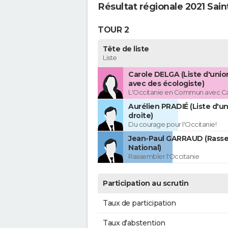
Résultat régionale 2021 Sain
TOUR 2
Tête de liste
Liste
Carole DELGA (Liste d'uni
avec des écologiste)
L'Occitanie en Commun avec C
Aurélien PRADIÉ (Liste d'un
droite)
Du courage pour l'Occitanie!
Jean-Paul GARRAUD (Rass
National)
Rassembler l'Occitanie
Participation au scrutin
Taux de participation
Taux d'abstention