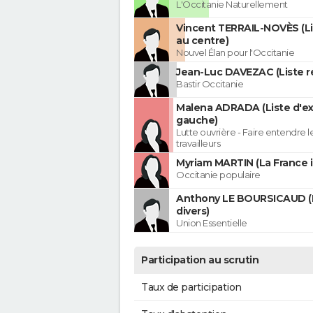
L'Occitanie Naturellement
Vincent TERRAIL-NOVÈS (Li
au centre)
Nouvel Élan pour l'Occitanie
Jean-Luc DAVEZAC (Liste ré
Bastir Occitanie
Malena ADRADA (Liste d'e
gauche)
Lutte ouvrière - Faire entendre 
travailleurs
Myriam MARTIN (La France 
Occitanie populaire
Anthony LE BOURSICAUD (
divers)
Union Essentielle
Participation au scrutin
Taux de participation