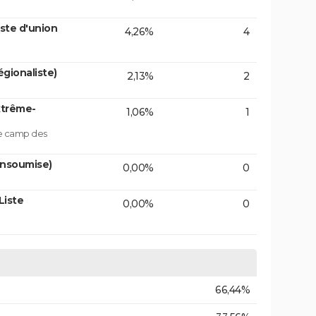
ste d'union
4,26%
4
gionaliste)
2,13%
2
xtrême-
1,06%
1
le camp des
insoumise)
0,00%
0
Liste
0,00%
0
66,44%