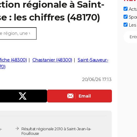
ction régionale à Saint-
Actu
e : les chiffres (48170)
Spo
Les 
fiche (48300)
Chastanier (48300)
Saint-Sauveur-
70)
20/06/26 17:13
Email
a-
Résultat régionale 2010 à Saint-Jean-la-
Fouillouse