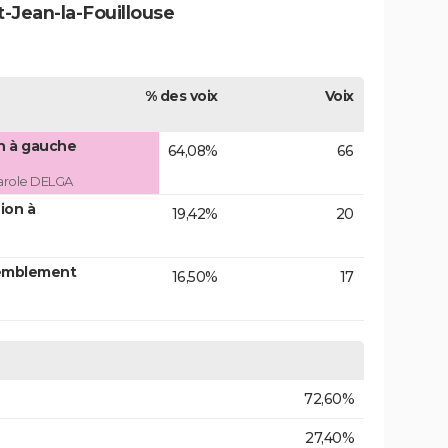
t-Jean-la-Fouillouse
% des voix
Voix
on à gauche
64,08%
66
arole DELGA
ion à
19,42%
20
emblement
16,50%
17
72,60%
27,40%