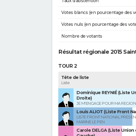
Taux d'abstention
Votes blancs (en pourcentage des v
Votes nuls (en pourcentage des vot
Nombre de votants
Résultat régionale 2015 Sain
TOUR 2
Tête de liste
Liste
Dominique REYNIÉ (Liste Un
Droite)
JE M'ENGAGE POUR MA REGION
Louis ALIOT (Liste Front Na
LISTE FRONT NATIONAL PRESEN
MARINE LE PEN
Carole DELGA (Liste Union 
Gauche)