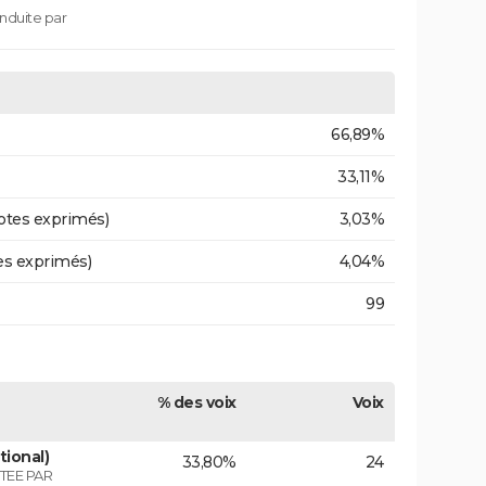
nduite par
66,89%
33,11%
otes exprimés)
3,03%
es exprimés)
4,04%
99
% des voix
Voix
tional)
33,80%
24
TEE PAR