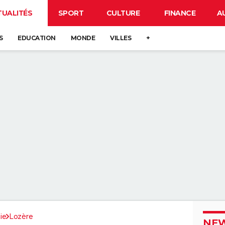
TUALITÉS
SPORT
CULTURE
FINANCE
A
S
EDUCATION
MONDE
VILLES
+
ie
Lozère
NEW