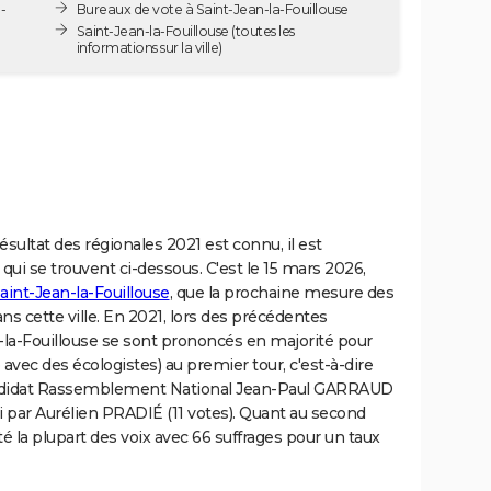
-
Bureaux de vote à Saint-Jean-la-Fouillouse
Saint-Jean-la-Fouillouse
(toutes les
informations sur la ville)
résultat des régionales 2021 est connu, il est
 qui se trouvent ci-dessous. C'est le 15 mars 2026,
aint-Jean-la-Fouillouse
, que la prochaine mesure des
ns cette ville. En 2021, lors des précédentes
n-la-Fouillouse se sont prononcés en majorité pour
avec des écologistes) au premier tour, c'est-à-dire
 candidat Rassemblement National Jean-Paul GARRAUD
vi par Aurélien PRADIÉ (11 votes). Quant au second
té la plupart des voix avec 66 suffrages pour un taux