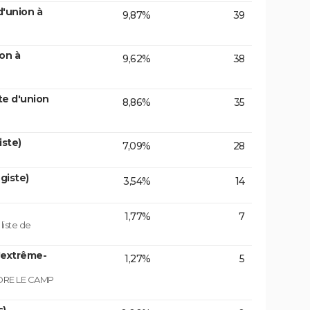
d'union à
9,87%
39
on à
9,62%
38
te d'union
8,86%
35
iste)
7,09%
28
giste)
3,54%
14
1,77%
7
iste de
'extrême-
1,27%
5
NDRE LE CAMP