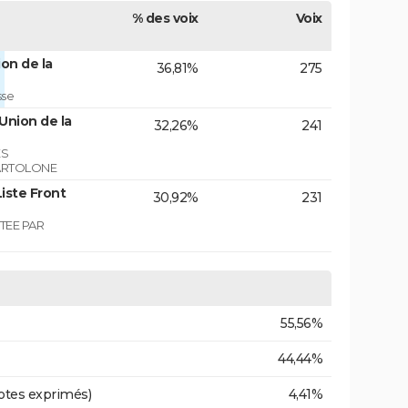
% des voix
Voix
on de la
36,81%
275
sse
Union de la
32,26%
241
ES
ARTOLONE
iste Front
30,92%
231
TEE PAR
55,56%
44,44%
otes exprimés)
4,41%