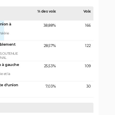
% des voix
Voix
nion à
38,88%
166
alérie
mblement
28,57%
122
E SOUTENUE
ONAL
n à gauche
25,53%
109
e et la
te d'union
7,03%
30