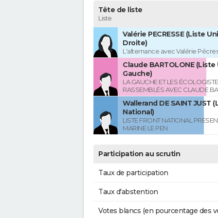
Tête de liste
Liste
Valérie PECRESSE (Liste Uni
Droite)
L'alternance avec Valérie Pécre
Claude BARTOLONE (Liste 
Gauche)
LA GAUCHE ET LES ÉCOLOGIST
RASSEMBLÉS AVEC CLAUDE B
Wallerand DE SAINT JUST (L
National)
LISTE FRONT NATIONAL PRESEN
MARINE LE PEN
Participation au scrutin
Taux de participation
Taux d'abstention
Votes blancs (en pourcentage des v