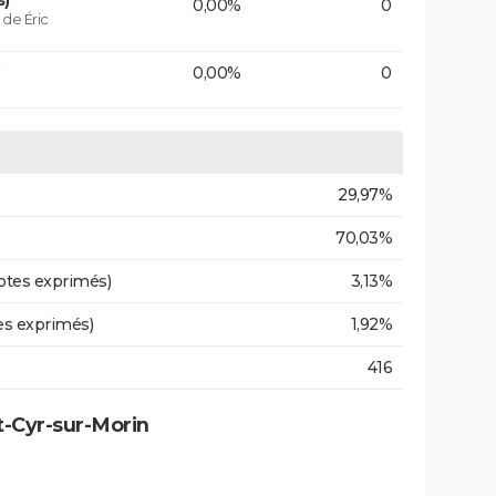
s)
0,00%
0
de Éric
0,00%
0
29,97%
70,03%
otes exprimés)
3,13%
es exprimés)
1,92%
416
t-Cyr-sur-Morin