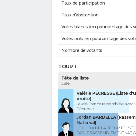
Taux de participation
Taux d'abstention
Votes blancs (en pourcentage des v
Votes nuls (en pourcentage des vot
Nombre de votants
TOUR 1
Tête de liste
Liste
Valérie PÉCRESSE (Liste d'u
droite)
Ile-de-France rassemblée avec V
Pécresse
Jordan BARDELLA (Rasse
National)
LE CHOIX DE LA SÉCURITÉ LIST
PAR LE RASSEMBLEMENT NATI