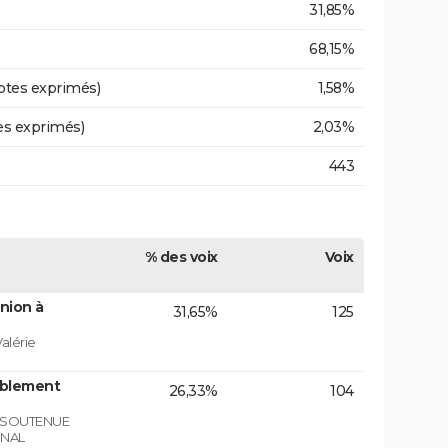
31,85%
68,15%
otes exprimés)
1,58%
es exprimés)
2,03%
443
% des voix
Voix
nion à
31,65%
125
alérie
mblement
26,33%
104
E SOUTENUE
ONAL