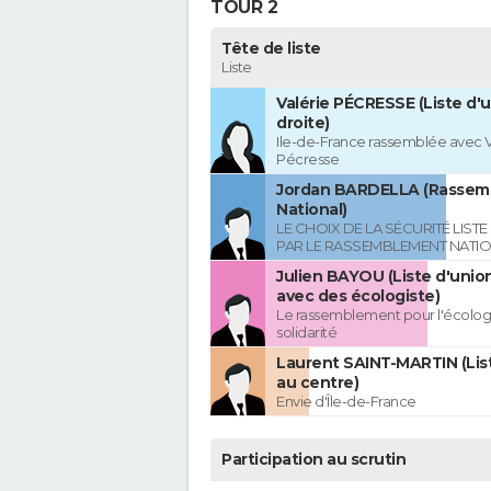
TOUR 2
Tête de liste
Liste
Valérie PÉCRESSE (Liste d'u
droite)
Ile-de-France rassemblée avec V
Pécresse
Jordan BARDELLA (Rasse
National)
LE CHOIX DE LA SÉCURITÉ LIST
PAR LE RASSEMBLEMENT NATI
Julien BAYOU (Liste d'unio
avec des écologiste)
Le rassemblement pour l'écologi
solidarité
Laurent SAINT-MARTIN (Lis
au centre)
Envie d'Île-de-France
Participation au scrutin