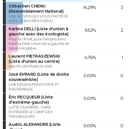
Sébastien CHENU
14,29%
3
(Rassemblement National)
UNE REGION QUI VOUS PROTEGE
AVEC SEBASTIEN CHENU
Karima DELLI (Liste d'union à
9,52%
2
gauche avec des écologiste)
Pour le climat, pour l'emploi avec
Karima Delli. Union de la gauche et
des écologistes.
Laurent PIETRASZEWSKI
4,76%
1
(Liste d'union au centre)
HAUTS-DE FRANCE UNIS
José EVRARD (Liste de droite
0,00%
0
souverainiste)
UNE REGION FIERE FORTE ET
RASSEMBLEE
Éric PECQUEUR (Liste
0,00%
0
d'extrême-gauche)
LUTTE OUVRIÈRE - FAIRE
ENTENDRE LE CAMP DES
TRAVAILLEURS
Audric ALEXANDRE (Liste
0,00%
0