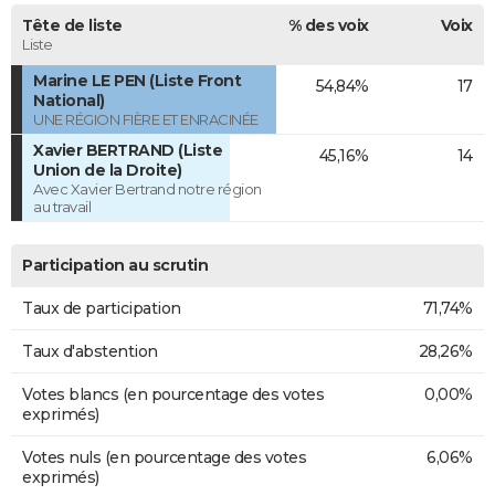
Tête de liste
% des voix
Voix
Liste
Marine LE PEN (Liste Front
54,84%
17
National)
UNE RÉGION FIÈRE ET ENRACINÉE
Xavier BERTRAND (Liste
45,16%
14
Union de la Droite)
Avec Xavier Bertrand notre région
au travail
Participation au scrutin
Taux de participation
71,74%
Taux d'abstention
28,26%
Votes blancs (en pourcentage des votes
0,00%
exprimés)
Votes nuls (en pourcentage des votes
6,06%
exprimés)