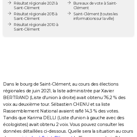
Résultat régionale 2021 à
Bureaux de vote à Saint-
City break
Voyage de noces
Climat
Destinations
Voyage nature
Forum
+
PHOTO
Saint-Clément
Clément
Résultat régionale 2015 à
Saint-Clément
(toutes les
Saint-Clément
informations sur la ville)
GUIDES D'ACHAT
Résultat régionale 2010 à
Saint-Clément
BONS PLANS
CARTE DE VOEUX
Carte Bonne année
Carte Pâques
Carte de Noël
Carte Saint-Valentin
Carte d'anniversaire
DICTIONNAIRE
Biographies
Expressions
Dictionnaire
Citations
Proverbes
PROGRAMME TV
COPAINS D'AVANT
Dans le bourg de Saint-Clément, au cours des élections
régionales de juin 2021, la liste administrée par Xavier
Se connecter
Collèges
Universités
Service militaire
S'inscrire
Lycées
Primaires
Entreprises
Avis de recherche
AVIS DE DÉCÈS
BERTRAND (Liste d'union à droite) avait obtenu 76,2 % des
voix au deuxième tour. Sébastien CHENU et sa liste
FORUM
Rassemblement National avaient raflé 14,3 % des votes.
Tandis que Karima DELLI (Liste d'union à gauche avec des
Lifestyle
Sport
Television
Cinema
Bricolage
Culture
Auto
Voyage
écologistes) avait obtenu 2 voix. Vous pouvez consulter les
données détaillées ci-dessous. Quelle sera la situation au cours