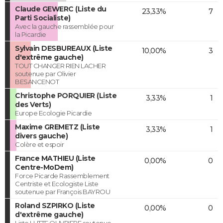
Claude GEWERC (Liste du
23,33%
7
Parti Socialiste)
Avec la gauche rassemblée pour
la Picardie
Sylvain DESBUREAUX (Liste
10,00%
3
d'extrême gauche)
TOUT CHANGER RIEN LACHER
soutenue par Olivier
BESANCENOT
Christophe PORQUIER (Liste
3,33%
1
des Verts)
Europe Ecologie Picardie
Maxime GREMETZ (Liste
3,33%
1
divers gauche)
Colère et espoir
France MATHIEU (Liste
0,00%
0
Centre-MoDem)
Force Picarde Rassemblement
Centriste et Ecologiste Liste
soutenue par François BAYROU
Roland SZPIRKO (Liste
0,00%
0
d'extrême gauche)
Liste LUTTE OUVRIERE soutenue