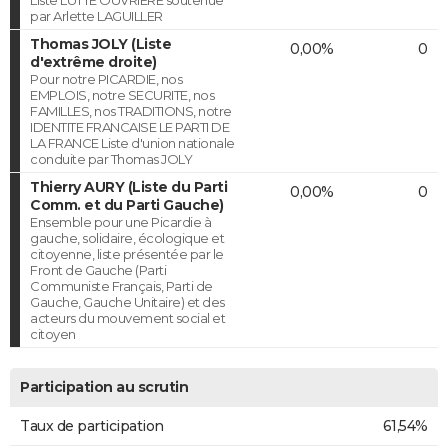
par Arlette LAGUILLER
Thomas JOLY (Liste
0,00%
0
d'extrême droite)
Pour notre PICARDIE, nos
EMPLOIS, notre SECURITE, nos
FAMILLES, nos TRADITIONS, notre
IDENTITE FRANCAISE LE PARTI DE
LA FRANCE Liste d'union nationale
conduite par Thomas JOLY
Thierry AURY (Liste du Parti
0,00%
0
Comm. et du Parti Gauche)
Ensemble pour une Picardie à
gauche, solidaire, écologique et
citoyenne, liste présentée par le
Front de Gauche (Parti
Communiste Français, Parti de
Gauche, Gauche Unitaire) et des
acteurs du mouvement social et
citoyen
Participation au scrutin
Taux de participation
61,54%