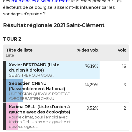
des
municipales à Saint-Clément
le 15 mars prochain ? Les
électeurs de ce bourg se laisseront-ils influencer par les
sondages d’opinion ?
Résultat régionale 2021 Saint-Clément
TOUR 2
Tête de liste
% des voix
Voix
Liste
Xavier BERTRAND (Liste
76,19%
16
d'union à droite)
SE BATTRE POUR VOUS !
Sébastien CHENU
14,29%
3
(Rassemblement National)
UNE REGION QUI VOUS PROTEGE
AVEC SEBASTIEN CHENU
Karima DELLI (Liste d'union à
9,52%
2
gauche avec des écologiste)
Pour le climat, pour l'emploi avec
Karima Delli. Union de la gauche et
des écologistes.