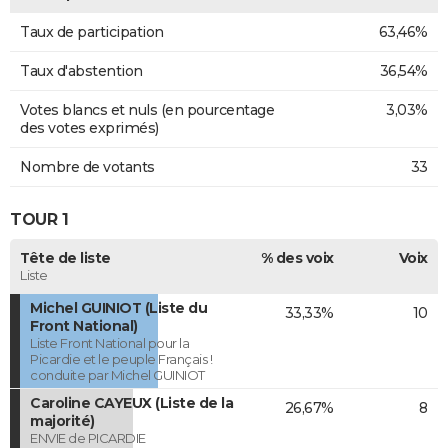
Taux de participation
63,46%
Taux d'abstention
36,54%
Votes blancs et nuls (en pourcentage
3,03%
des votes exprimés)
Nombre de votants
33
TOUR 1
Tête de liste
% des voix
Voix
Liste
Michel GUINIOT (Liste du
33,33%
10
Front National)
Liste Front National pour la
Picardie et le peuple Français !
conduite par Michel GUINIOT
Caroline CAYEUX (Liste de la
26,67%
8
majorité)
ENVIE de PICARDIE