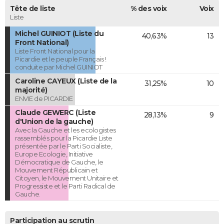
Tête de liste
% des voix
Voix
Liste
Michel GUINIOT (Liste du
40,63%
13
Front National)
Liste Front National pour la
Picardie et le peuple Français !
conduite par Michel GUINIOT
Caroline CAYEUX (Liste de la
31,25%
10
majorité)
ENVIE de PICARDIE
Claude GEWERC (Liste
28,13%
9
d'Union de la gauche)
Avec la Gauche et les ecologistes
rassemblés pour la Picardie Liste
présentée par le Parti Socialiste,
Europe Ecologie, Initiative
Démocratique de Gauche, le
Mouvement Républicain et
Citoyen, le Mouvement Unitaire et
Progressiste et le Parti Radical de
Gauche.
Participation au scrutin