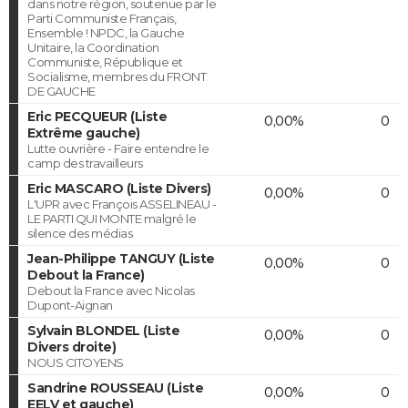
dans notre région, soutenue par le
Parti Communiste Français,
Ensemble ! NPDC, la Gauche
Unitaire, la Coordination
Communiste, République et
Socialisme, membres du FRONT
DE GAUCHE
Eric PECQUEUR (Liste
0,00%
0
Extrême gauche)
Lutte ouvrière - Faire entendre le
camp des travailleurs
Eric MASCARO (Liste Divers)
0,00%
0
L'UPR avec François ASSELINEAU -
LE PARTI QUI MONTE malgré le
silence des médias
Jean-Philippe TANGUY (Liste
0,00%
0
Debout la France)
Debout la France avec Nicolas
Dupont-Aignan
Sylvain BLONDEL (Liste
0,00%
0
Divers droite)
NOUS CITOYENS
Sandrine ROUSSEAU (Liste
0,00%
0
EELV et gauche)