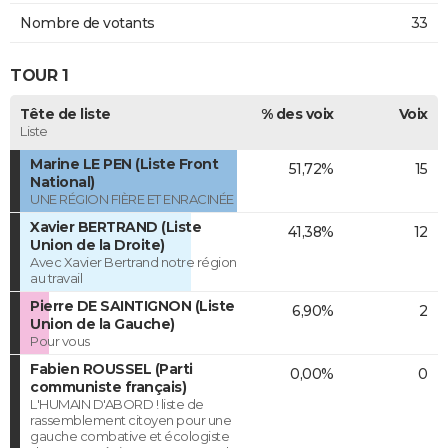
Nombre de votants
33
TOUR 1
Tête de liste
% des voix
Voix
Liste
Marine LE PEN (Liste Front
51,72%
15
National)
UNE RÉGION FIÈRE ET ENRACINÉE
Xavier BERTRAND (Liste
41,38%
12
Union de la Droite)
Avec Xavier Bertrand notre région
au travail
Pierre DE SAINTIGNON (Liste
6,90%
2
Union de la Gauche)
Pour vous
Fabien ROUSSEL (Parti
0,00%
0
communiste français)
L'HUMAIN D'ABORD ! liste de
rassemblement citoyen pour une
gauche combative et écologiste