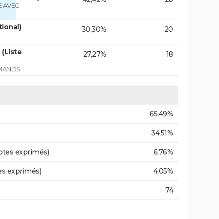
 AVEC
tional)
30,30%
20
(Liste
27,27%
18
RMANDS
65,49%
34,51%
otes exprimés)
6,76%
es exprimés)
4,05%
74