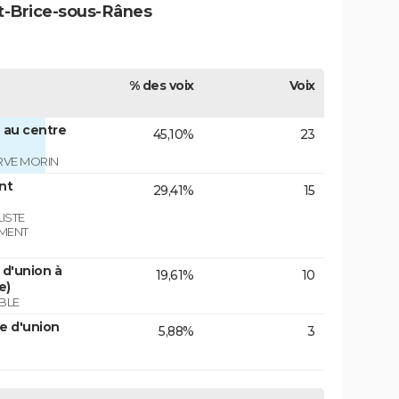
nt-Brice-sous-Rânes
% des voix
Voix
 au centre
45,10%
23
RVE MORIN
nt
29,41%
15
ISTE
EMENT
d'union à
19,61%
10
e)
BLE
e d'union
5,88%
3