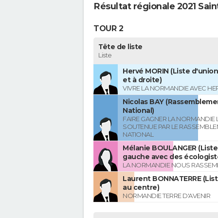
Résultat régionale 2021 Sai
TOUR 2
Tête de liste
Liste
Hervé MORIN (Liste d'union
et à droite)
VIVRE LA NORMANDIE AVEC HE
Nicolas BAY (Rassembleme
National)
FAIRE GAGNER LA NORMANDIE L
SOUTENUE PAR LE RASSEMBL
NATIONAL
Mélanie BOULANGER (Liste 
gauche avec des écologist
LA NORMANDIE NOUS RASSEM
Laurent BONNATERRE (List
au centre)
NORMANDIE TERRE D'AVENIR