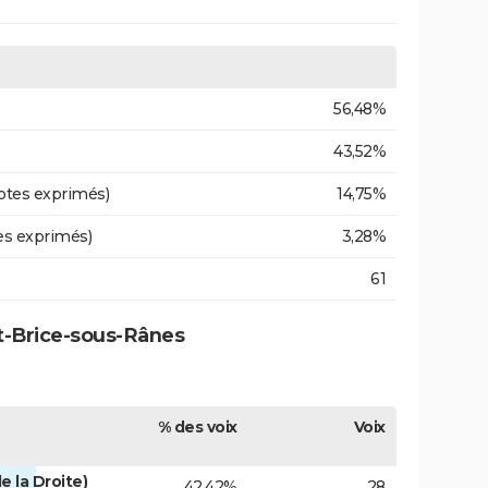
56,48%
43,52%
otes exprimés)
14,75%
es exprimés)
3,28%
61
nt-Brice-sous-Rânes
% des voix
Voix
e la Droite)
42,42%
28