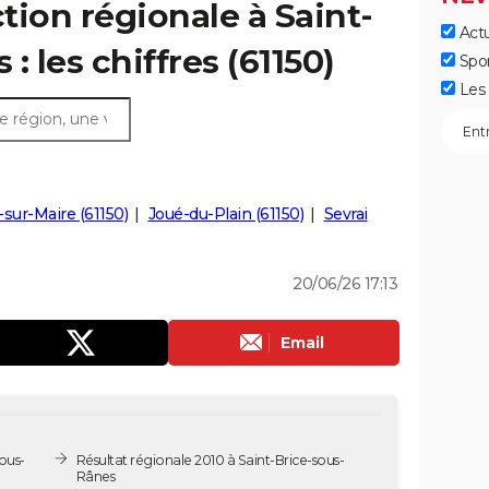
ction régionale à Saint-
Actu
: les chiffres (61150)
Spo
Les 
sur-Maire (61150)
Joué-du-Plain (61150)
Sevrai
20/06/26 17:13
Email
ous-
Résultat régionale 2010 à Saint-Brice-sous-
Rânes