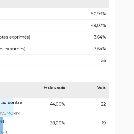
50,93%
49,07%
otes exprimés)
3,64%
es exprimés)
3,64%
55
% des voix
Voix
 au centre
44,00%
22
RVE MORIN
nt
38,00%
19
ISTE