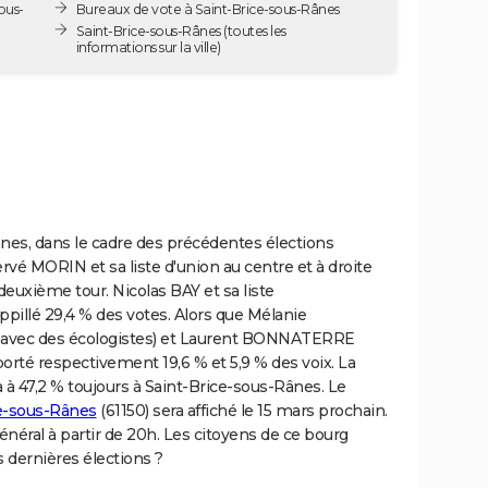
ous-
Bureaux de vote à Saint-Brice-sous-Rânes
Saint-Brice-sous-Rânes
(toutes les
informations sur la ville)
nes, dans le cadre des précédentes élections
ervé MORIN et sa liste d'union au centre et à droite
deuxième tour. Nicolas BAY et sa liste
illé 29,4 % des votes. Alors que Mélanie
 avec des écologistes) et Laurent BONNATERRE
porté respectivement 19,6 % et 5,9 % des voix. La
à à 47,2 % toujours à Saint-Brice-sous-Rânes. Le
ce-sous-Rânes
(61150) sera affiché le 15 mars prochain.
néral à partir de 20h. Les citoyens de ce bourg
s dernières élections ?