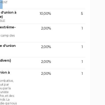
EMENT
d'union à
10,00%
5
e)
BLE
'extrême-
2,00%
1
le camp des
e d'union
2,00%
1
divers)
2,00%
1
nion à
2,00%
1
ombative,
uit par
u par la
uniste
che, et des
nds. La
die qui nous