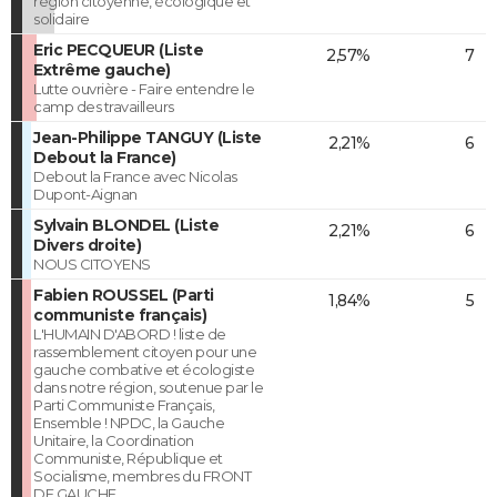
région citoyenne, écologique et
solidaire
Eric PECQUEUR (Liste
2,57%
7
Extrême gauche)
Lutte ouvrière - Faire entendre le
camp des travailleurs
Jean-Philippe TANGUY (Liste
2,21%
6
Debout la France)
Debout la France avec Nicolas
Dupont-Aignan
Sylvain BLONDEL (Liste
2,21%
6
Divers droite)
NOUS CITOYENS
Fabien ROUSSEL (Parti
1,84%
5
communiste français)
L'HUMAIN D'ABORD ! liste de
rassemblement citoyen pour une
gauche combative et écologiste
dans notre région, soutenue par le
Parti Communiste Français,
Ensemble ! NPDC, la Gauche
Unitaire, la Coordination
Communiste, République et
Socialisme, membres du FRONT
DE GAUCHE