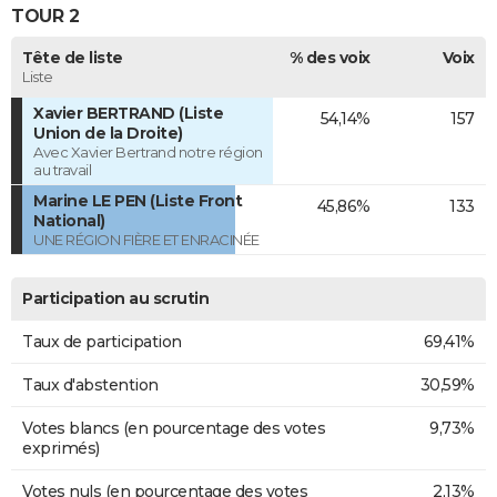
TOUR 2
Tête de liste
% des voix
Voix
Liste
Xavier BERTRAND (Liste
54,14%
157
Union de la Droite)
Avec Xavier Bertrand notre région
au travail
Marine LE PEN (Liste Front
45,86%
133
National)
UNE RÉGION FIÈRE ET ENRACINÉE
Participation au scrutin
Taux de participation
69,41%
Taux d'abstention
30,59%
Votes blancs (en pourcentage des votes
9,73%
exprimés)
Votes nuls (en pourcentage des votes
2,13%