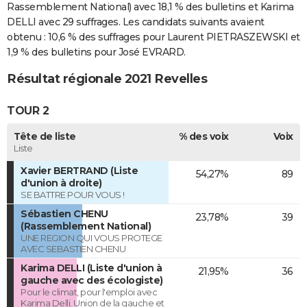
Rassemblement National) avec 18,1 % des bulletins et Karima
DELLI avec 29 suffrages. Les candidats suivants avaient
obtenu : 10,6 % des suffrages pour Laurent PIETRASZEWSKI et
1,9 % des bulletins pour José EVRARD.
Résultat régionale 2021 Revelles
TOUR 2
Tête de liste
% des voix
Voix
Liste
Xavier BERTRAND (Liste
54,27%
89
d'union à droite)
SE BATTRE POUR VOUS !
Sébastien CHENU
23,78%
39
(Rassemblement National)
UNE REGION QUI VOUS PROTEGE
AVEC SEBASTIEN CHENU
Karima DELLI (Liste d'union à
21,95%
36
gauche avec des écologiste)
Pour le climat, pour l'emploi avec
Karima Delli. Union de la gauche et