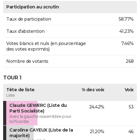
Participation au scrutin
Taux de participation
58,77%
Taux d'abstention
41,23%
Votes blancs et nuls (en pourcentage
7,46%
des votes exprimés)
Nombre de votants
268
TOUR 1
Tête de liste
% des voix
Voix
Liste
Claude GEWERC (Liste du
24,42%
53
Parti Socialiste)
Avec la gauche rassemblée pour
la Picardie
Caroline CAYEUX (Liste de la
21,20%
46
majorité)