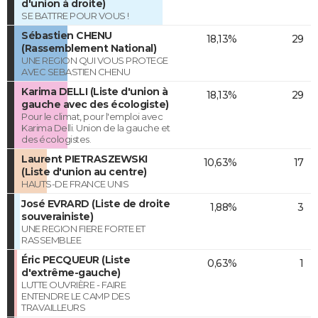
d'union à droite)
SE BATTRE POUR VOUS !
Sébastien CHENU
18,13%
29
(Rassemblement National)
UNE REGION QUI VOUS PROTEGE
AVEC SEBASTIEN CHENU
Karima DELLI (Liste d'union à
18,13%
29
gauche avec des écologiste)
Pour le climat, pour l'emploi avec
Karima Delli. Union de la gauche et
des écologistes.
Laurent PIETRASZEWSKI
10,63%
17
(Liste d'union au centre)
HAUTS-DE FRANCE UNIS
José EVRARD (Liste de droite
1,88%
3
souverainiste)
UNE REGION FIERE FORTE ET
RASSEMBLEE
Éric PECQUEUR (Liste
0,63%
1
d'extrême-gauche)
LUTTE OUVRIÈRE - FAIRE
ENTENDRE LE CAMP DES
TRAVAILLEURS