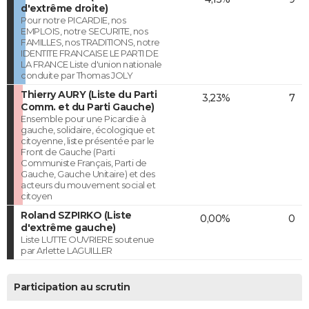
d'extrême droite)
Pour notre PICARDIE, nos
EMPLOIS, notre SECURITE, nos
FAMILLES, nos TRADITIONS, notre
IDENTITE FRANCAISE LE PARTI DE
LA FRANCE Liste d'union nationale
conduite par Thomas JOLY
Thierry AURY (Liste du Parti
3,23%
7
Comm. et du Parti Gauche)
Ensemble pour une Picardie à
gauche, solidaire, écologique et
citoyenne, liste présentée par le
Front de Gauche (Parti
Communiste Français, Parti de
Gauche, Gauche Unitaire) et des
acteurs du mouvement social et
citoyen
Roland SZPIRKO (Liste
0,00%
0
d'extrême gauche)
Liste LUTTE OUVRIERE soutenue
par Arlette LAGUILLER
Participation au scrutin