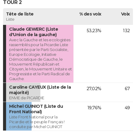
TOUR 2
Tête de liste
% des voix
Voix
Liste
Claude GEWERC (Liste
53,23%
132
d'Union de la gauche)
Avec la Gauche et les ecologistes
rassemblés pour la Picardie Liste
présentée par le Parti Socialiste,
Europe Ecologie, Initiative
Démocratique de Gauche, le
Mouvement Républicain et
Citoyen, le Mouvement Unitaire et
Progressiste et le Parti Radical de
Gauche.
Caroline CAYEUX (Liste de la
27,02%
67
majorité)
ENVIE de PICARDIE
Michel GUINIOT (Liste du
19,76%
49
Front National)
Liste Front National pour la
Picardie et le peuple Français !
conduite par Michel GUINIOT