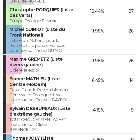
ENVIE de PICARDIE
Christophe PORQUIER (Liste
12,44%
27
des Verts)
Europe Ecologie Picardie
Michel GUINIOT (Liste du
11,98%
26
Front National)
Liste Front National pour la
Picardie et le peuple Français !
conduite par Michel GUINIOT
Maxime GREMETZ (Liste
11,98%
26
divers gauche)
Colère et espoir
France MATHIEU (Liste
6,45%
14
Centre-MoDem)
Force Picarde Rassemblement
Centriste et Ecologiste Liste
soutenue par François BAYROU
Sylvain DESBUREAUX (Liste
4,15%
9
d'extrême gauche)
TOUT CHANGER RIEN LACHER
soutenue par Olivier
BESANCENOT
Thomas JOLY (Liste
4,15%
9