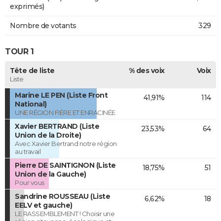
exprimés)
Nombre de votants
329
TOUR 1
Tête de liste
% des voix
Voix
Liste
Marine LE PEN (Liste Front
41,91%
114
National)
UNE RÉGION FIÈRE ET ENRACINÉE
Xavier BERTRAND (Liste
23,53%
64
Union de la Droite)
Avec Xavier Bertrand notre région
au travail
Pierre DE SAINTIGNON (Liste
18,75%
51
Union de la Gauche)
Pour vous
Sandrine ROUSSEAU (Liste
6,62%
18
EELV et gauche)
LE RASSEMBLEMENT ! Choisir une