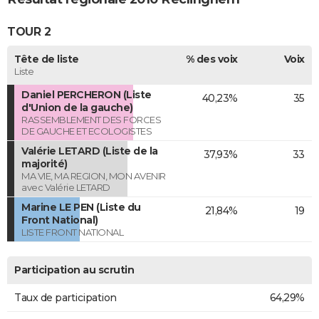
TOUR 2
Tête de liste
% des voix
Voix
Liste
Daniel PERCHERON (Liste
40,23%
35
d'Union de la gauche)
RASSEMBLEMENT DES FORCES
DE GAUCHE ET ECOLOGISTES
Valérie LETARD (Liste de la
37,93%
33
majorité)
MA VIE, MA REGION, MON AVENIR
avec Valérie LETARD
Marine LE PEN (Liste du
21,84%
19
Front National)
LISTE FRONT NATIONAL
Participation au scrutin
Taux de participation
64,29%