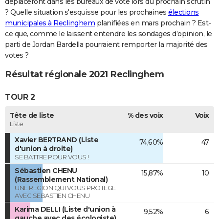
déplaceront dans les bureaux de vote lors du prochain scrutin
? Quelle situation s'esquisse pour les prochaines
élections
municipales à Reclinghem
planifiées en mars prochain ? Est-
ce que, comme le laissent entendre les sondages d’opinion, le
parti de Jordan Bardella pourraient remporter la majorité des
votes ?
Résultat régionale 2021 Reclinghem
TOUR 2
Tête de liste
% des voix
Voix
Liste
Xavier BERTRAND (Liste
74,60%
47
d'union à droite)
SE BATTRE POUR VOUS !
Sébastien CHENU
15,87%
10
(Rassemblement National)
UNE REGION QUI VOUS PROTEGE
AVEC SEBASTIEN CHENU
Karima DELLI (Liste d'union à
9,52%
6
gauche avec des écologiste)