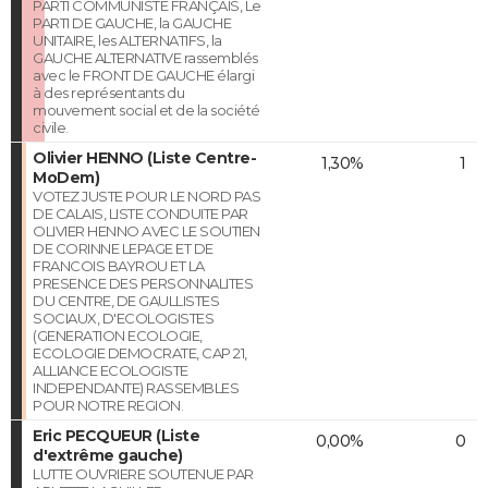
PARTI COMMUNISTE FRANÇAIS, Le
PARTI DE GAUCHE, la GAUCHE
UNITAIRE, les ALTERNATIFS, la
GAUCHE ALTERNATIVE rassemblés
avec le FRONT DE GAUCHE élargi
à des représentants du
mouvement social et de la société
civile.
Olivier HENNO (Liste Centre-
1,30%
1
MoDem)
VOTEZ JUSTE POUR LE NORD PAS
DE CALAIS, LISTE CONDUITE PAR
OLIVIER HENNO AVEC LE SOUTIEN
DE CORINNE LEPAGE ET DE
FRANCOIS BAYROU ET LA
PRESENCE DES PERSONNALITES
DU CENTRE, DE GAULLISTES
SOCIAUX, D'ECOLOGISTES
(GENERATION ECOLOGIE,
ECOLOGIE DEMOCRATE, CAP 21,
ALLIANCE ECOLOGISTE
INDEPENDANTE) RASSEMBLES
POUR NOTRE REGION.
Eric PECQUEUR (Liste
0,00%
0
d'extrême gauche)
LUTTE OUVRIERE SOUTENUE PAR