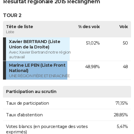
Résultat régionale 2015 Reclinghem
TOUR 2
Tête de liste
% des voix
Voix
Liste
Xavier BERTRAND (Liste
51,02%
50
Union de la Droite)
Avec Xavier Bertrand notre région
au travail
Marine LE PEN (Liste Front
48,98%
48
National)
UNE RÉGION FIÈRE ET ENRACINÉE
Participation au scrutin
Taux de participation
71,15%
Taux d'abstention
28,85%
Votes blancs (en pourcentage des votes
5,41%
exprimés)