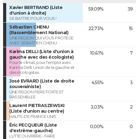
Xavier BERTRAND (Liste
59,09%
39
d'union à droite)
SE BATTRE POUR VOUS !
Sébastien CHENU
22,73%
15
(Rassemblement National)
UNE REGION QUI VOUS PROTEGE
AVEC SEBASTIEN CHENU
Karima DELLI (Liste d'union à
10,61%
7
gauche avec des écologiste)
Pour le climat, pour l'emploi avec
Karima Delli. Union de la gauche et
des écologistes.
José EVRARD (Liste de droite
4,55%
3
souverainiste)
UNE REGION FIERE FORTE ET
RASSEMBLEE
Laurent PIETRASZEWSKI
3,03%
2
(Liste d'union au centre)
HAUTS-DE FRANCE UNIS
Éric PECQUEUR (Liste
0,00%
0
d'extrême-gauche)
LUTTE OUVRIÈRE - FAIRE