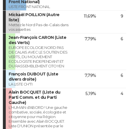
Front National)
LISTE FRONT NATIONAL
Mickaël POILLION (Autre
11,69%
9
liste)
Mettez le Nord Pas-de-Calais dans
vos assiettes
Jean-François CARON (Liste
7,79%
6
des Verts)
EUROPE ECOLOGIE NORD PAS
DE CALAIS AVEC LE SOUTIEN DES
VERTS, DU MOUVEMENT
ECOLOGISTE INDEPENDANT ET
DU RASSEMBLEMENT CITOYEN
François DUBOUT (Liste
7,79%
6
divers droite)
LA LISTE CH'TI
Alain BOCQUET (Liste du
5,19%
4
Parti Comm. et du Parti
Gauche)
L'HUMAIN d'ABORD ! Une gauche
combative, sociale, écologiste et
citoyenne pour ma Région.
Ensemble avec Alain BOCQUET.
Liste D'UNION présentée par le