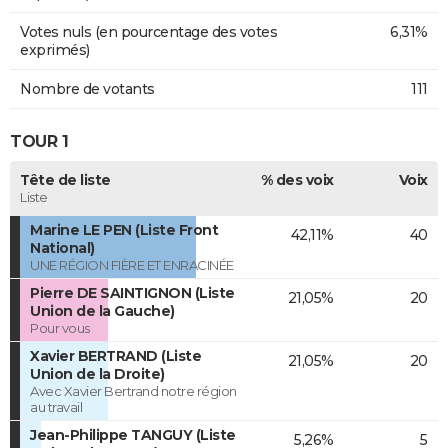
Votes nuls (en pourcentage des votes
6,31%
exprimés)
Nombre de votants
111
TOUR 1
Tête de liste
% des voix
Voix
Liste
Marine LE PEN (Liste Front
42,11%
40
National)
UNE RÉGION FIÈRE ET ENRACINÉE
Pierre DE SAINTIGNON (Liste
21,05%
20
Union de la Gauche)
Pour vous
Xavier BERTRAND (Liste
21,05%
20
Union de la Droite)
Avec Xavier Bertrand notre région
au travail
Jean-Philippe TANGUY (Liste
5,26%
5