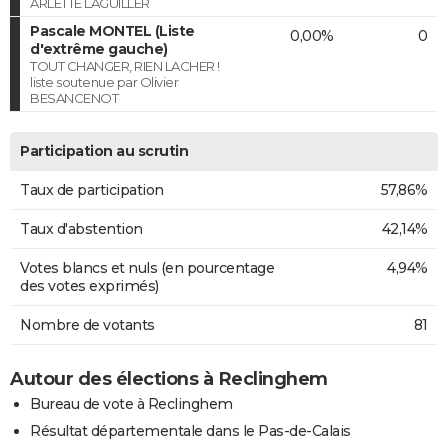
ARLETTE LAGUILLER
Pascale MONTEL (Liste
0,00%
0
d'extrême gauche)
TOUT CHANGER, RIEN LACHER !
liste soutenue par Olivier
BESANCENOT
Participation au scrutin
Taux de participation
57,86%
Taux d'abstention
42,14%
Votes blancs et nuls (en pourcentage
4,94%
des votes exprimés)
Nombre de votants
81
Autour des élections à Reclinghem
Bureau de vote à Reclinghem
Résultat départementale dans le Pas-de-Calais