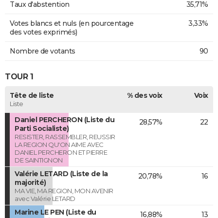
Taux d'abstention
35,71%
Votes blancs et nuls (en pourcentage
3,33%
des votes exprimés)
Nombre de votants
90
TOUR 1
Tête de liste
% des voix
Voix
Liste
Daniel PERCHERON (Liste du
28,57%
22
Parti Socialiste)
RESISTER, RASSEMBLER, REUSSIR
LA REGION QU'ON AIME AVEC
DANIEL PERCHERON ET PIERRE
DE SAINTIGNON
Valérie LETARD (Liste de la
20,78%
16
majorité)
MA VIE, MA REGION, MON AVENIR
avec Valérie LETARD
Marine LE PEN (Liste du
16,88%
13