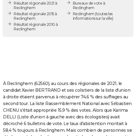
Résultat régionale 2021 à
Bureaux de vote à
City break
Voyage de noces
Climat
Destinations
Voyage nature
Forum
+
PHOTO
Reclinghem
Reclinghem
Résultat régionale 2015 à
Reclinghem
(toutes les
Reclinghem
informations sur la ville)
GUIDES D'ACHAT
Résultat régionale 2010 à
Reclinghem
BONS PLANS
CARTE DE VOEUX
Carte Bonne année
Carte Pâques
Carte de Noël
Carte Saint-Valentin
Carte d'anniversaire
DICTIONNAIRE
Biographies
Expressions
Dictionnaire
Citations
Proverbes
PROGRAMME TV
COPAINS D'AVANT
À Reclinghem (62560), au cours des régionales de 2021, le
candidat Xavier BERTRAND et ses colistiers de la liste d'union
Se connecter
Collèges
Universités
Service militaire
S'inscrire
Lycées
Primaires
Entreprises
Avis de recherche
AVIS DE DÉCÈS
à droite étaient parvenus à récupérer 74,6 % des suffrages au
second tour. La liste Rassemblement National avec Sébastien
FORUM
CHENU s'était appropriée 15,9 % des votes. Alors que Karima
DELLI (Liste d'union à gauche avec des écologistes) avait
Lifestyle
Sport
Television
Cinema
Bricolage
Culture
Auto
Voyage
décroché 6 bulletins de vote. Le taux d'abstention montait à
58,4 % toujours à Reclinghem. Mais combien de personnes se