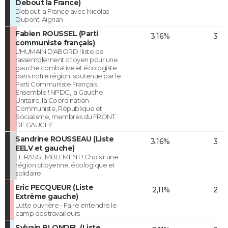
Debout la France)
Debout la France avec Nicolas
Dupont-Aignan
Fabien ROUSSEL (Parti
3,16%
3
communiste français)
L'HUMAIN D'ABORD ! liste de
rassemblement citoyen pour une
gauche combative et écologiste
dans notre région, soutenue par le
Parti Communiste Français,
Ensemble ! NPDC, la Gauche
Unitaire, la Coordination
Communiste, République et
Socialisme, membres du FRONT
DE GAUCHE
Sandrine ROUSSEAU (Liste
3,16%
3
EELV et gauche)
LE RASSEMBLEMENT ! Choisir une
région citoyenne, écologique et
solidaire
Eric PECQUEUR (Liste
2,11%
2
Extrême gauche)
Lutte ouvrière - Faire entendre le
camp des travailleurs
Sylvain BLONDEL (Liste