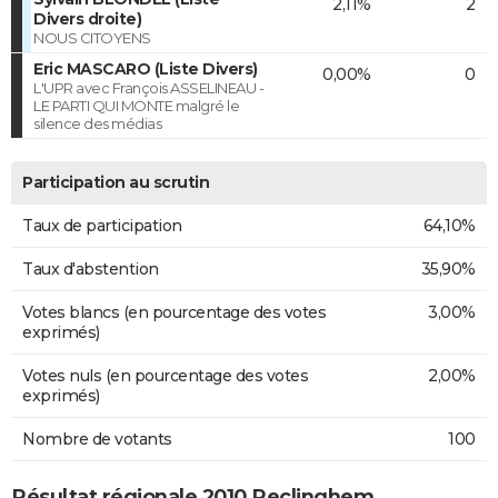
2,11%
2
Divers droite)
NOUS CITOYENS
Eric MASCARO (Liste Divers)
0,00%
0
L'UPR avec François ASSELINEAU -
LE PARTI QUI MONTE malgré le
silence des médias
Participation au scrutin
Taux de participation
64,10%
Taux d'abstention
35,90%
Votes blancs (en pourcentage des votes
3,00%
exprimés)
Votes nuls (en pourcentage des votes
2,00%
exprimés)
Nombre de votants
100
Résultat régionale 2010 Reclinghem