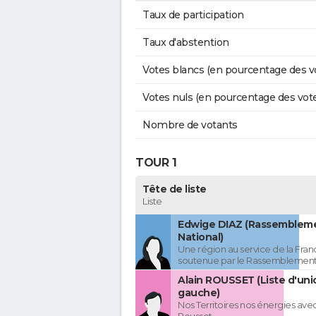
Taux de participation
Taux d'abstention
Votes blancs (en pourcentage des v
Votes nuls (en pourcentage des vot
Nombre de votants
TOUR 1
Tête de liste
Liste
Edwige DIAZ (Rassemblem
National)
Une région au service de la Franc
soutenue par le Rassemblement
Alain ROUSSET (Liste d'uni
gauche)
Nos Territoires nos énergies avec