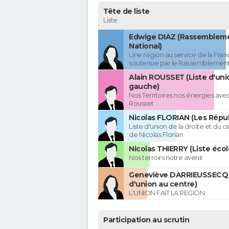
Tête de liste
Liste
Edwige DIAZ (Rassemblem
National)
Une région au service de la Franc
soutenue par le Rassemblement
Alain ROUSSET (Liste d'uni
gauche)
Nos Territoires nos énergies avec
Rousset
Nicolas FLORIAN (Les Répub
Liste d'union de la droite et du 
de Nicolas Florian
Nicolas THIERRY (Liste écol
Nos terroirs notre avenir
Geneviève DARRIEUSSECQ 
d'union au centre)
L'UNION FAIT LA REGION
Participation au scrutin