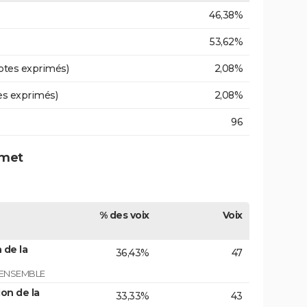
46,38%
53,62%
otes exprimés)
2,08%
es exprimés)
2,08%
96
imet
% des voix
Voix
 de la
36,43%
47
 ENSEMBLE
on de la
33,33%
43