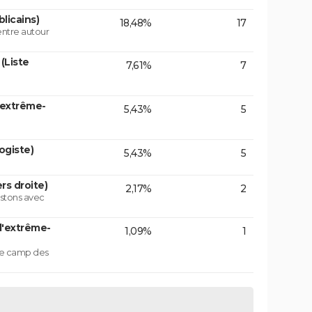
licains)
18,48%
17
centre autour
(Liste
7,61%
7
'extrême-
5,43%
5
ogiste)
5,43%
5
rs droite)
2,17%
2
istons avec
d'extrême-
1,09%
1
 le camp des