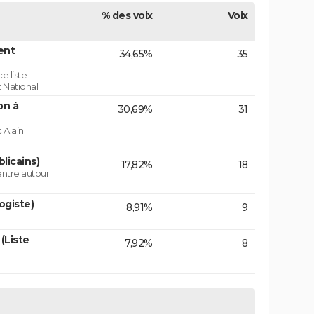
% des voix
Voix
ent
34,65%
35
e liste
 National
on à
30,69%
31
 Alain
licains)
17,82%
18
centre autour
ogiste)
8,91%
9
(Liste
7,92%
8