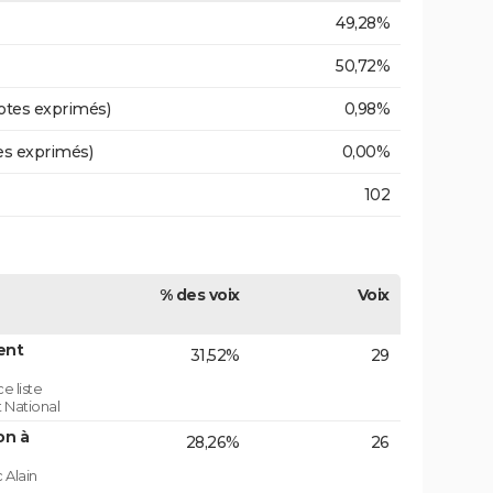
49,28%
50,72%
otes exprimés)
0,98%
es exprimés)
0,00%
102
% des voix
Voix
ent
31,52%
29
e liste
 National
on à
28,26%
26
 Alain