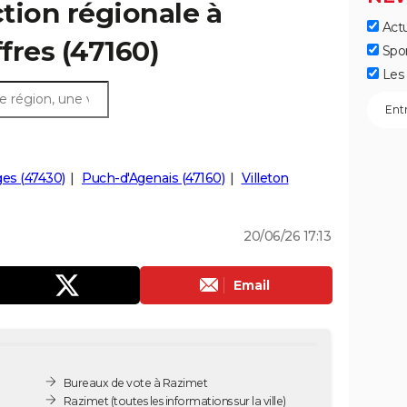
ction régionale à
Actu
ffres (47160)
Spo
Les 
es (47430)
Puch-d'Agenais (47160)
Villeton
20/06/26 17:13
Email
Bureaux de vote à Razimet
Razimet
(toutes les informations sur la ville)