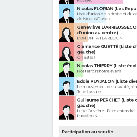
Rousset
Nicolas FLORIAN (Les Répub
Liste d'union de la droite et du 
de Nicolas Florian
Geneviève DARRIEUSSECQ 
d'union au centre)
L'UNION FAIT LA REGION
Clémence GUETTÉ (Liste d
gauche)
On est là !
Nicolas THIERRY (Liste écol
Nos terroirs notre avenir
Eddie PUYJALON (Liste dive
Le mouvement de la ruralité, rés
Jean Lassalle
Guillaume PERCHET (Liste 
gauche)
Lutte Ouvrière - Faire entendre
travailleurs
Participation au scrutin