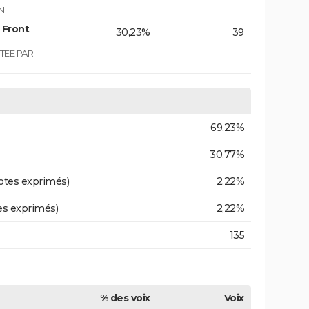
N
 Front
30,23%
39
TEE PAR
69,23%
30,77%
otes exprimés)
2,22%
es exprimés)
2,22%
135
% des voix
Voix