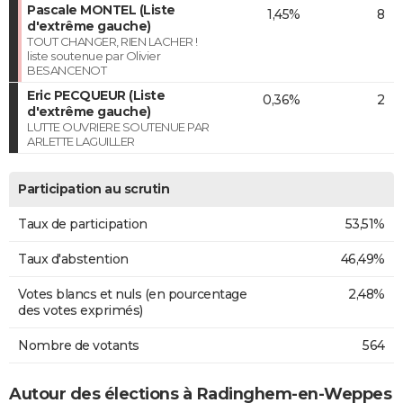
Pascale MONTEL (Liste
1,45%
8
d'extrême gauche)
TOUT CHANGER, RIEN LACHER !
liste soutenue par Olivier
BESANCENOT
Eric PECQUEUR (Liste
0,36%
2
d'extrême gauche)
LUTTE OUVRIERE SOUTENUE PAR
ARLETTE LAGUILLER
Participation au scrutin
Taux de participation
53,51%
Taux d'abstention
46,49%
Votes blancs et nuls (en pourcentage
2,48%
des votes exprimés)
Nombre de votants
564
Autour des élections à Radinghem-en-Weppes