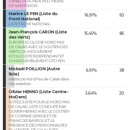
DANIEL PERCHERON ET PIERRE
DE SAINTIGNON
Marine LE PEN (Liste du
16,91%
93
Front National)
LISTE FRONT NATIONAL
Jean-François CARON (Liste
15,45%
85
des Verts)
EUROPE ECOLOGIE NORD PAS
DE CALAIS AVEC LE SOUTIEN DES
VERTS, DU MOUVEMENT
ECOLOGISTE INDEPENDANT ET
DU RASSEMBLEMENT CITOYEN
Mickaël POILLION (Autre
6,91%
38
liste)
Mettez le Nord Pas-de-Calais dans
vos assiettes
Olivier HENNO (Liste Centre-
3,64%
20
MoDem)
VOTEZ JUSTE POUR LE NORD PAS
DE CALAIS, LISTE CONDUITE PAR
OLIVIER HENNO AVEC LE SOUTIEN
DE CORINNE LEPAGE ET DE
FRANCOIS BAYROU ET LA
PRESENCE DES PERSONNALITES
DU CENTRE, DE GAULLISTES