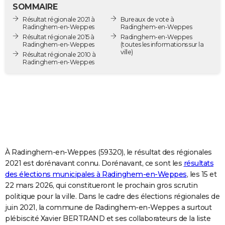
SOMMAIRE
City break
Voyage de noces
Climat
Destinations
Voyage nature
Forum
+
PHOTO
Résultat régionale 2021 à
Bureaux de vote à
Radinghem-en-Weppes
Radinghem-en-Weppes
GUIDES D'ACHAT
Résultat régionale 2015 à
Radinghem-en-Weppes
Radinghem-en-Weppes
(toutes les informations sur la
ville)
BONS PLANS
Résultat régionale 2010 à
Radinghem-en-Weppes
CARTE DE VOEUX
Carte Bonne année
Carte Pâques
Carte de Noël
Carte Saint-Valentin
Carte d'anniversaire
DICTIONNAIRE
Biographies
Expressions
Dictionnaire
Citations
Proverbes
PROGRAMME TV
COPAINS D'AVANT
À Radinghem-en-Weppes (59320), le résultat des régionales
Se connecter
Collèges
Universités
Service militaire
S'inscrire
Lycées
Primaires
Entreprises
Avis de recherche
AVIS DE DÉCÈS
2021 est dorénavant connu. Dorénavant, ce sont les
résultats
des élections municipales à Radinghem-en-Weppes
, les 15 et
FORUM
22 mars 2026, qui constitueront le prochain gros scrutin
Lifestyle
Sport
Television
Cinema
Bricolage
Culture
Auto
Voyage
politique pour la ville. Dans le cadre des élections régionales de
juin 2021, la commune de Radinghem-en-Weppes a surtout
plébiscité Xavier BERTRAND et ses collaborateurs de la liste