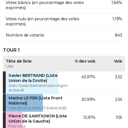
Votes blancs (en pourcentage des votes
1,66%
exprimés)
Votes nuls (en pourcentage des votes
1,19%
exprimés)
Nombre de votants
843
TOUR 1
Tête de liste
% des voix
Voix
Liste
Xavier BERTRAND (Liste
43,97%
332
Union de la Droite)
Avec Xavier Bertrand notre région
au travail
Marine LE PEN (Liste Front
30,99%
234
National)
UNE RÉGION FIÈRE ET ENRACINÉE
Pierre DE SAINTIGNON (Liste
13,91%
105
Union de la Gauche)
Pour vous