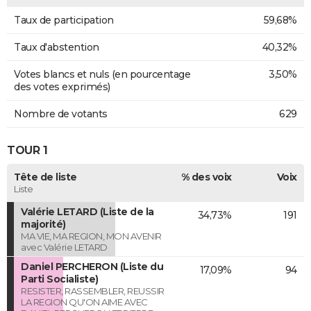
Taux de participation
59,68%
Taux d'abstention
40,32%
Votes blancs et nuls (en pourcentage
3,50%
des votes exprimés)
Nombre de votants
629
TOUR 1
Tête de liste
% des voix
Voix
Liste
Valérie LETARD (Liste de la
34,73%
191
majorité)
MA VIE, MA REGION, MON AVENIR
avec Valérie LETARD
Daniel PERCHERON (Liste du
17,09%
94
Parti Socialiste)
RESISTER, RASSEMBLER, REUSSIR
LA REGION QU'ON AIME AVEC