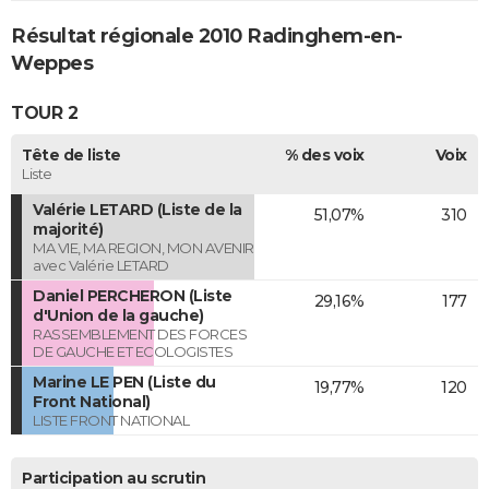
Résultat régionale 2010 Radinghem-en-
Weppes
TOUR 2
Tête de liste
% des voix
Voix
Liste
Valérie LETARD (Liste de la
51,07%
310
majorité)
MA VIE, MA REGION, MON AVENIR
avec Valérie LETARD
Daniel PERCHERON (Liste
29,16%
177
d'Union de la gauche)
RASSEMBLEMENT DES FORCES
DE GAUCHE ET ECOLOGISTES
Marine LE PEN (Liste du
19,77%
120
Front National)
LISTE FRONT NATIONAL
Participation au scrutin