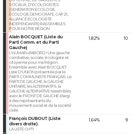
SOCIAUX, D'ECOLOGISTES
(GENERATION ECOLOGIE,
ECOLOGIE DEMOCRATE, CAP 21,
ALLIANCE ECOLOGISTE
INDEPENDANTE) RASSEMBLES
POUR NOTRE REGION.
Alain BOCQUET (Liste du
1,82%
10
Parti Comm. et du Parti
Gauche)
L'HUMAIN d'ABORD ! Une gauche
combative, sociale, écologiste et
citoyenne pour ma Région.
Ensemble avec Alain BOCQUET.
Liste D'UNION présentée par le
PARTI COMMUNISTE FRANÇAIS, Le
PARTI DE GAUCHE, la GAUCHE
UNITAIRE, les ALTERNATIFS, la
GAUCHE ALTERNATIVE rassemblés
avec le FRONT DE GAUCHE élargi
à des représentants du
mouvement social et de la société
civile.
François DUBOUT (Liste
1,64%
9
divers droite)
LA LISTE CH'TI