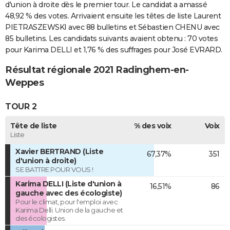
d'union à droite dès le premier tour. Le candidat a amassé
48,92 % des votes. Arrivaient ensuite les têtes de liste Laurent
PIETRASZEWSKI avec 88 bulletins et Sébastien CHENU avec
85 bulletins. Les candidats suivants avaient obtenu : 70 votes
pour Karima DELLI et 1,76 % des suffrages pour José EVRARD.
Résultat régionale 2021 Radinghem-en-
Weppes
TOUR 2
Tête de liste
% des voix
Voix
Liste
Xavier BERTRAND (Liste
67,37%
351
d'union à droite)
SE BATTRE POUR VOUS !
Karima DELLI (Liste d'union à
16,51%
86
gauche avec des écologiste)
Pour le climat, pour l'emploi avec
Karima Delli. Union de la gauche et
des écologistes.