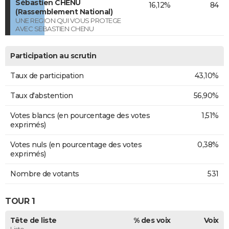
Sébastien CHENU
16,12%
84
(Rassemblement National)
UNE REGION QUI VOUS PROTEGE
AVEC SEBASTIEN CHENU
Participation au scrutin
Taux de participation
43,10%
Taux d'abstention
56,90%
Votes blancs (en pourcentage des votes
1,51%
exprimés)
Votes nuls (en pourcentage des votes
0,38%
exprimés)
Nombre de votants
531
TOUR 1
Tête de liste
% des voix
Voix