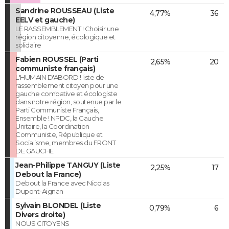
Sandrine ROUSSEAU (Liste
4,77%
36
EELV et gauche)
LE RASSEMBLEMENT ! Choisir une
région citoyenne, écologique et
solidaire
Fabien ROUSSEL (Parti
2,65%
20
communiste français)
L'HUMAIN D'ABORD ! liste de
rassemblement citoyen pour une
gauche combative et écologiste
dans notre région, soutenue par le
Parti Communiste Français,
Ensemble ! NPDC, la Gauche
Unitaire, la Coordination
Communiste, République et
Socialisme, membres du FRONT
DE GAUCHE
Jean-Philippe TANGUY (Liste
2,25%
17
Debout la France)
Debout la France avec Nicolas
Dupont-Aignan
Sylvain BLONDEL (Liste
0,79%
6
Divers droite)
NOUS CITOYENS