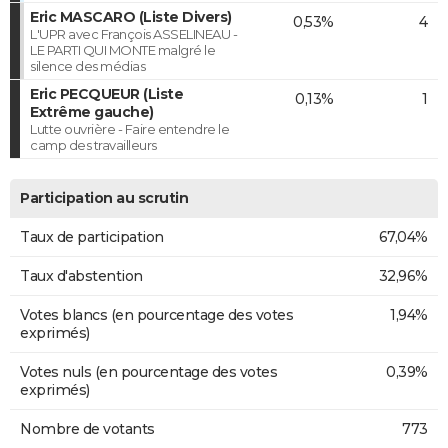
Eric MASCARO (Liste Divers)
0,53%
4
L'UPR avec François ASSELINEAU -
LE PARTI QUI MONTE malgré le
silence des médias
Eric PECQUEUR (Liste
0,13%
1
Extrême gauche)
Lutte ouvrière - Faire entendre le
camp des travailleurs
Participation au scrutin
Taux de participation
67,04%
Taux d'abstention
32,96%
Votes blancs (en pourcentage des votes
1,94%
exprimés)
Votes nuls (en pourcentage des votes
0,39%
exprimés)
Nombre de votants
773