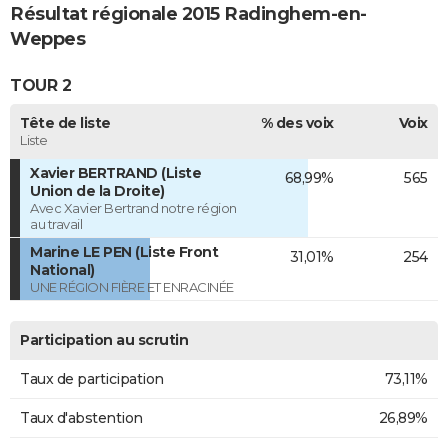
Résultat régionale 2015 Radinghem-en-
Weppes
TOUR 2
Tête de liste
% des voix
Voix
Liste
Xavier BERTRAND (Liste
68,99%
565
Union de la Droite)
Avec Xavier Bertrand notre région
au travail
Marine LE PEN (Liste Front
31,01%
254
National)
UNE RÉGION FIÈRE ET ENRACINÉE
Participation au scrutin
Taux de participation
73,11%
Taux d'abstention
26,89%