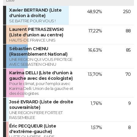
Liste
Xavier BERTRAND (Liste
48,92%
250
d'union à droite)
SE BATTRE POUR VOUS !
Laurent PIETRASZEWSKI
17,22%
88
(Liste d'union au centre)
HAUTS-DE FRANCE UNIS
Sébastien CHENU
16,63%
85
(Rassemblement National)
UNE REGION QUI VOUS PROTEGE
AVEC SEBASTIEN CHENU
Karima DELLI (Liste d'union à
13,70%
70
gauche avec des écologiste)
Pour le climat, pour l'emploi avec
Karima Delli. Union de la gauche et
des écologistes.
José EVRARD (Liste de droite
1,76%
9
souverainiste)
UNE REGION FIERE FORTE ET
RASSEMBLEE
Éric PECQUEUR (Liste
1,57%
8
d'extrême-gauche)
LUTTE OUVRIÈRE - FAIRE