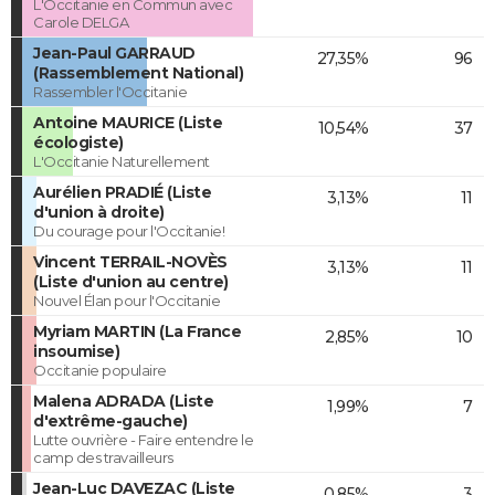
L'Occitanie en Commun avec
Carole DELGA
Jean-Paul GARRAUD
27,35%
96
(Rassemblement National)
Rassembler l'Occitanie
Antoine MAURICE (Liste
10,54%
37
écologiste)
L'Occitanie Naturellement
Aurélien PRADIÉ (Liste
3,13%
11
d'union à droite)
Du courage pour l'Occitanie!
Vincent TERRAIL-NOVÈS
3,13%
11
(Liste d'union au centre)
Nouvel Élan pour l'Occitanie
Myriam MARTIN (La France
2,85%
10
insoumise)
Occitanie populaire
Malena ADRADA (Liste
1,99%
7
d'extrême-gauche)
Lutte ouvrière - Faire entendre le
camp des travailleurs
Jean-Luc DAVEZAC (Liste
0,85%
3