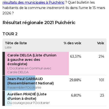
résultats des municipales à Puichéric
? Quel bulletin les
habitants de la commune inséreront-ils dans l'urne le 15 mars
2026 ?
Résultat régionale 2021 Puichéric
TOUR 2
Tête de liste
% des voix
Voix
Liste
Carole DELGA (Liste d'union
63,31%
214
à gauche avec des
écologiste)
L'Occitanie en Commun avec
Carole DELGA
Jean-Paul GARRAUD
29,88%
101
(Rassemblement National)
Rassembler l'Occitanie
Aurélien PRADIÉ (Liste
6,80%
23
d'union à droite)
Du courage pour l'Occitanie!