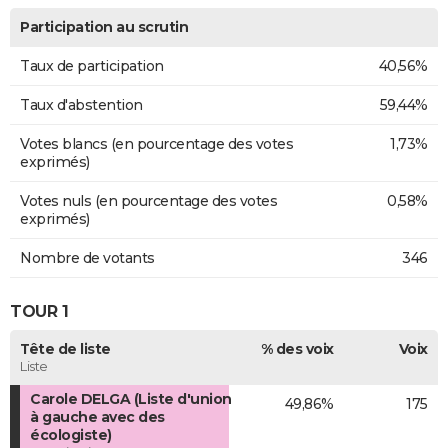
Participation au scrutin
Taux de participation
40,56%
Taux d'abstention
59,44%
Votes blancs (en pourcentage des votes
1,73%
exprimés)
Votes nuls (en pourcentage des votes
0,58%
exprimés)
Nombre de votants
346
TOUR 1
Tête de liste
% des voix
Voix
Liste
Carole DELGA (Liste d'union
49,86%
175
à gauche avec des
écologiste)