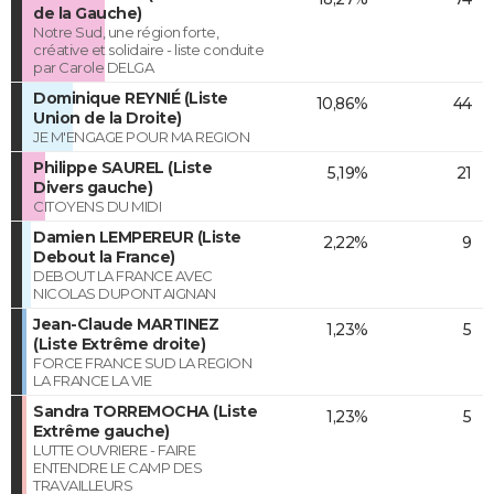
de la Gauche)
Notre Sud, une région forte,
créative et solidaire - liste conduite
par Carole DELGA
Dominique REYNIÉ (Liste
10,86%
44
Union de la Droite)
JE M'ENGAGE POUR MA REGION
Philippe SAUREL (Liste
5,19%
21
Divers gauche)
CITOYENS DU MIDI
Damien LEMPEREUR (Liste
2,22%
9
Debout la France)
DEBOUT LA FRANCE AVEC
NICOLAS DUPONT AIGNAN
Jean-Claude MARTINEZ
1,23%
5
(Liste Extrême droite)
FORCE FRANCE SUD LA REGION
LA FRANCE LA VIE
Sandra TORREMOCHA (Liste
1,23%
5
Extrême gauche)
LUTTE OUVRIERE - FAIRE
ENTENDRE LE CAMP DES
TRAVAILLEURS