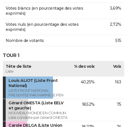
Votes blancs (en pourcentage des votes
3,69%
exprimés)
Votes nuls (en pourcentage des votes
2,72%
exprimés)
Nombre de votants
515
TOUR 1
Tête de liste
% des voix
Voix
Liste
Louis ALIOT (Liste Front
40,25%
163
National)
LISTE FRONT NATIONAL
PRESENTEE PAR MARINE LE PEN
Gérard ONESTA (Liste EELV
18,52%
75
et gauche)
NOUVEAU MONDE EN COMMUN
Liste conduite par Gérard ONESTA
Carole DELGA (Liste Union
18,27%
74