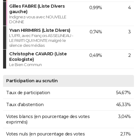
Gilles FABRE (Liste Divers
0,99%
4
gauche)
Indignez-vous avec NOUVELLE
DONNE
Yvan HIRIMIRIS (Liste Divers)
0,74%
3
L'UPR, avec François ASSELINEAU -
LE PARTI QUI MONTE malgré le
silence des médias
Christophe CAVARD (Liste
0,49%
2
Ecologiste)
Le Bien Commun
Participation au scrutin
Taux de participation
54,67%
Taux d'abstention
45,33%
Votes blancs (en pourcentage des votes
3,04%
exprimés)
Votes nuls (en pourcentage des votes
2,11%