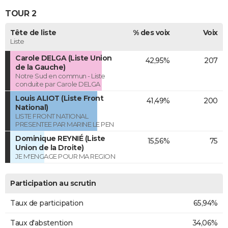
TOUR 2
Tête de liste
% des voix
Voix
Liste
Carole DELGA (Liste Union
42,95%
207
de la Gauche)
Notre Sud en commun - Liste
conduite par Carole DELGA
Louis ALIOT (Liste Front
41,49%
200
National)
LISTE FRONT NATIONAL
PRESENTEE PAR MARINE LE PEN
Dominique REYNIÉ (Liste
15,56%
75
Union de la Droite)
JE M'ENGAGE POUR MA REGION
Participation au scrutin
Taux de participation
65,94%
Taux d'abstention
34,06%