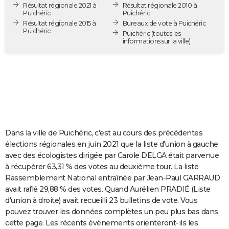
Résultat régionale 2021 à
Résultat régionale 2010 à
City break
Voyage de noces
Climat
Destinations
Voyage nature
Forum
+
PHOTO
Puichéric
Puichéric
Résultat régionale 2015 à
Bureaux de vote à Puichéric
Puichéric
GUIDES D'ACHAT
Puichéric
(toutes les
informations sur la ville)
BONS PLANS
CARTE DE VOEUX
Carte Bonne année
Carte Pâques
Carte de Noël
Carte Saint-Valentin
Carte d'anniversaire
DICTIONNAIRE
Biographies
Expressions
Dictionnaire
Citations
Proverbes
PROGRAMME TV
Dans la ville de Puichéric, c'est au cours des précédentes
COPAINS D'AVANT
élections régionales en juin 2021 que la liste d'union à gauche
avec des écologistes dirigée par Carole DELGA était parvenue
Se connecter
Collèges
Universités
Service militaire
S'inscrire
Lycées
Primaires
Entreprises
Avis de recherche
AVIS DE DÉCÈS
à récupérer 63,31 % des votes au deuxième tour. La liste
Rassemblement National entraînée par Jean-Paul GARRAUD
FORUM
avait raflé 29,88 % des votes. Quand Aurélien PRADIÉ (Liste
Lifestyle
Sport
Television
Cinema
Bricolage
Culture
Auto
Voyage
d'union à droite) avait recueilli 23 bulletins de vote. Vous
pouvez trouver les données complètes un peu plus bas dans
cette page. Les récents évènements orienteront-ils les