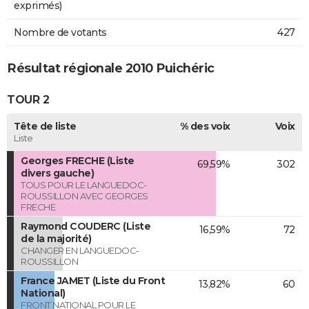
exprimés)
Nombre de votants
427
Résultat régionale 2010 Puichéric
TOUR 2
Tête de liste
% des voix
Voix
Liste
Georges FRECHE (Liste
69,59%
302
divers gauche)
TOUS POUR LE LANGUEDOC-
ROUSSILLON AVEC GEORGES
FRECHE
Raymond COUDERC (Liste
16,59%
72
de la majorité)
CHANGER EN LANGUEDOC-
ROUSSILLON
France JAMET (Liste du Front
13,82%
60
National)
FRONT NATIONAL POUR LE