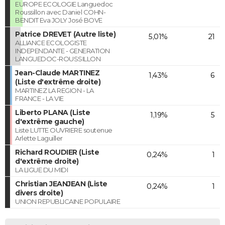
EUROPE ECOLOGIE Languedoc
Roussillon avec Daniel COHN-
BENDIT Eva JOLY José BOVE
Patrice DREVET (Autre liste)
5,01%
21
ALLIANCE ECOLOGISTE
INDEPENDANTE - GENERATION
LANGUEDOC-ROUSSILLON
Jean-Claude MARTINEZ
1,43%
6
(Liste d'extrême droite)
MARTINEZ LA REGION - LA
FRANCE - LA VIE
Liberto PLANA (Liste
1,19%
5
d'extrême gauche)
Liste LUTTE OUVRIERE soutenue
Arlette Laguiller
Richard ROUDIER (Liste
0,24%
1
d'extrême droite)
LA LIGUE DU MIDI
Christian JEANJEAN (Liste
0,24%
1
divers droite)
UNION REPUBLICAINE POPULAIRE