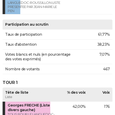
LANGUEDOC-ROUSSILLON LISTE
PRESENTEE PAR JEAN-MARIE LE
PEN
Participation au scrutin
Taux de participation
61,77%
Taux d'abstention
38,23%
Votes blancs et nuls (en pourcentage
7,07%
des votes exprimés)
Nombre de votants
467
TOUR 1
Tête de liste
% des voix
Voix
Liste
Georges FRECHE (Liste
42,00%
176
divers gauche)
TOUS POUR LE LANGUEDOC-