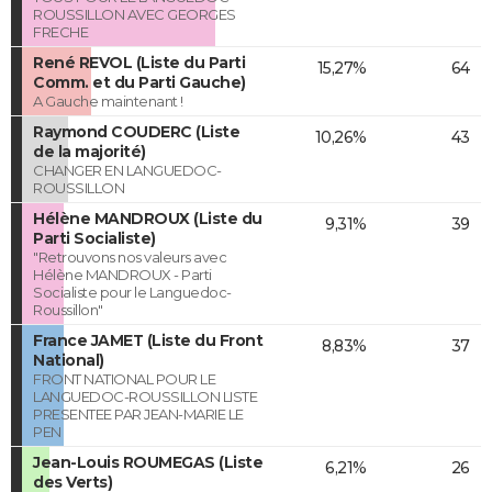
ROUSSILLON AVEC GEORGES
FRECHE
René REVOL (Liste du Parti
15,27%
64
Comm. et du Parti Gauche)
A Gauche maintenant !
Raymond COUDERC (Liste
10,26%
43
de la majorité)
CHANGER EN LANGUEDOC-
ROUSSILLON
Hélène MANDROUX (Liste du
9,31%
39
Parti Socialiste)
"Retrouvons nos valeurs avec
Hélène MANDROUX - Parti
Socialiste pour le Languedoc-
Roussillon"
France JAMET (Liste du Front
8,83%
37
National)
FRONT NATIONAL POUR LE
LANGUEDOC-ROUSSILLON LISTE
PRESENTEE PAR JEAN-MARIE LE
PEN
Jean-Louis ROUMEGAS (Liste
6,21%
26
des Verts)