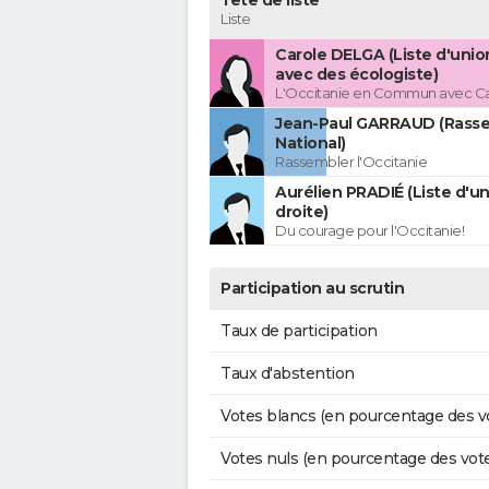
Tête de liste
Liste
Carole DELGA (Liste d'uni
avec des écologiste)
L'Occitanie en Commun avec C
Jean-Paul GARRAUD (Rass
National)
Rassembler l'Occitanie
Aurélien PRADIÉ (Liste d'un
droite)
Du courage pour l'Occitanie!
Participation au scrutin
Taux de participation
Taux d'abstention
Votes blancs (en pourcentage des v
Votes nuls (en pourcentage des vot