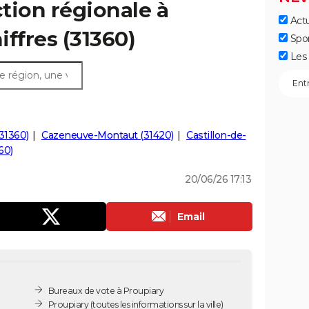
ction régionale à
Actu
iffres (31360)
Spo
Les 
31360)
Cazeneuve-Montaut (31420)
Castillon-de-
60)
20/06/26 17:13
Email
Bureaux de vote à Proupiary
Proupiary
(toutes les informations sur la ville)