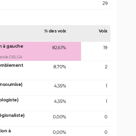
29
% des voix
Voix
on à gauche
82,61%
19
arole DELGA
emblement
8,70%
2
insoumise)
4,35%
1
logiste)
4,35%
1
gionaliste)
0,00%
0
ion à
0,00%
0