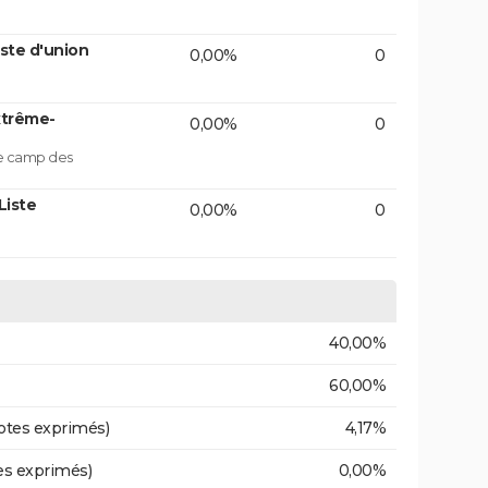
ste d'union
0,00%
0
xtrême-
0,00%
0
le camp des
Liste
0,00%
0
40,00%
60,00%
otes exprimés)
4,17%
es exprimés)
0,00%