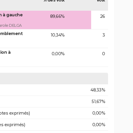
% des voix
Voix
on à gauche
89,66%
26
arole DELGA
emblement
10,34%
3
ion à
0,00%
0
48,33%
51,67%
otes exprimés)
0,00%
es exprimés)
0,00%