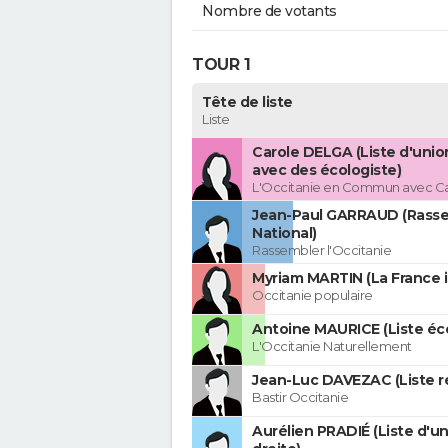
Nombre de votants
TOUR 1
Tête de liste
Liste
Carole DELGA (Liste d'uni
avec des écologiste)
L'Occitanie en Commun avec C
Jean-Paul GARRAUD (Rass
National)
Rassembler l'Occitanie
Myriam MARTIN (La France 
Occitanie populaire
Antoine MAURICE (Liste éco
L'Occitanie Naturellement
Jean-Luc DAVEZAC (Liste ré
Bastir Occitanie
Aurélien PRADIÉ (Liste d'un