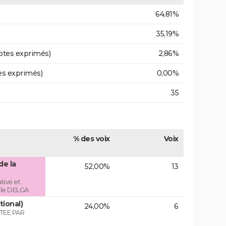
64,81%
35,19%
otes exprimés)
2,86%
es exprimés)
0,00%
35
% des voix
Voix
de la
52,00%
13
tive et
role DELGA
tional)
24,00%
6
TEE PAR