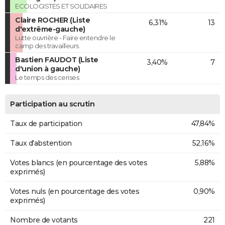
ECOLOGISTES ET SOLIDAIRES
Claire ROCHER (Liste
6,31%
13
d'extrême-gauche)
Lutte ouvrière - Faire entendre le
camp des travailleurs
Bastien FAUDOT (Liste
3,40%
7
d'union à gauche)
Le temps des cerises
Participation au scrutin
Taux de participation
47,84%
Taux d'abstention
52,16%
Votes blancs (en pourcentage des votes
5,88%
exprimés)
Votes nuls (en pourcentage des votes
0,90%
exprimés)
Nombre de votants
221