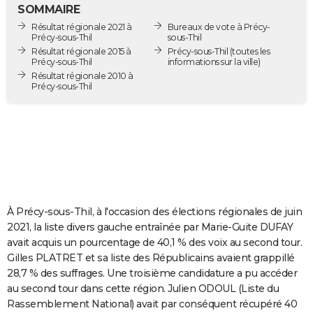
SOMMAIRE
City break
Voyage de noces
Climat
Destinations
Voyage nature
Forum
+
PHOTO
Résultat régionale 2021 à
Bureaux de vote à Précy-
Précy-sous-Thil
sous-Thil
GUIDES D'ACHAT
Résultat régionale 2015 à
Précy-sous-Thil
(toutes les
Précy-sous-Thil
informations sur la ville)
BONS PLANS
Résultat régionale 2010 à
Précy-sous-Thil
CARTE DE VOEUX
Carte Bonne année
Carte Pâques
Carte de Noël
Carte Saint-Valentin
Carte d'anniversaire
DICTIONNAIRE
Biographies
Expressions
Dictionnaire
Citations
Proverbes
PROGRAMME TV
COPAINS D'AVANT
À Précy-sous-Thil, à l'occasion des élections régionales de juin
Se connecter
Collèges
Universités
Service militaire
S'inscrire
Lycées
Primaires
Entreprises
Avis de recherche
AVIS DE DÉCÈS
2021, la liste divers gauche entraînée par Marie-Guite DUFAY
avait acquis un pourcentage de 40,1 % des voix au second tour.
FORUM
Gilles PLATRET et sa liste des Républicains avaient grappillé
Lifestyle
Sport
Television
Cinema
Bricolage
Culture
Auto
Voyage
28,7 % des suffrages. Une troisième candidature a pu accéder
au second tour dans cette région. Julien ODOUL (Liste du
Rassemblement National) avait par conséquent récupéré 40