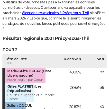
bulletins de vote. N'hésitez pas à examiner les données
complètes ci-dessous. Quel scénario va apparaître pour les
prochaines
élections municipales à Précy-sous-Thil
planifiées
en mars 2026 ? Est-ce que, comme le laissent imaginer les
sondages, de nouvelles forces politiques pourraient émergées
?
Résultat régionale 2021 Précy-sous-Thil
TOUR 2
Tête de liste
% des voix
Voix
Liste
Marie-Guite DUFAY (Liste
40,10%
77
divers gauche)
Notre Région par Coeur
Gilles PLATRET (Les
28,65%
55
Républicains)
Pour la Bourgogne et la Franche-
Comté
Julien ODOUL
20,83%
40