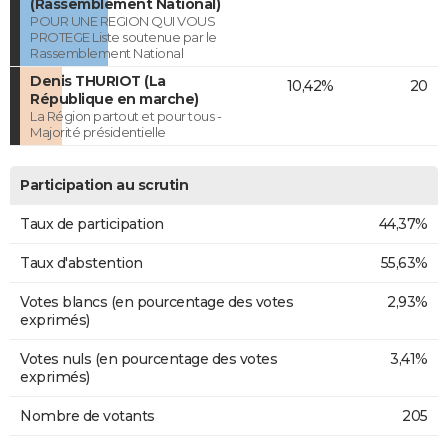
(Rassemblement National)
POUR UNE REGION QUI VOUS
PROTEGE Liste soutenue par le
Rassemblement National
Denis THURIOT (La
10,42%
20
République en marche)
La Région partout et pour tous -
Majorité présidentielle
Participation au scrutin
Taux de participation
44,37%
Taux d'abstention
55,63%
Votes blancs (en pourcentage des votes
2,93%
exprimés)
Votes nuls (en pourcentage des votes
3,41%
exprimés)
Nombre de votants
205