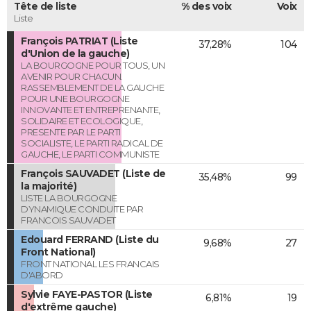
Tête de liste
% des voix
Voix
Liste
François PATRIAT (Liste
37,28%
104
d'Union de la gauche)
LA BOURGOGNE POUR TOUS, UN
AVENIR POUR CHACUN.
RASSEMBLEMENT DE LA GAUCHE
POUR UNE BOURGOGNE
INNOVANTE ET ENTREPRENANTE,
SOLIDAIRE ET ECOLOGIQUE,
PRESENTE PAR LE PARTI
SOCIALISTE, LE PARTI RADICAL DE
GAUCHE, LE PARTI COMMUNISTE
François SAUVADET (Liste de
35,48%
99
la majorité)
LISTE LA BOURGOGNE
DYNAMIQUE CONDUITE PAR
FRANCOIS SAUVADET
Edouard FERRAND (Liste du
9,68%
27
Front National)
FRONT NATIONAL LES FRANCAIS
D'ABORD
Sylvie FAYE-PASTOR (Liste
6,81%
19
d'extrême gauche)