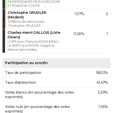
INDEPENDANTE DE BOURGOGNE
ET FRANCHE-COMTE
Christophe GRUDLER
1,07%
3
(Modem)
3 Millions de raisons avec
Christophe GRUDLER
Charles-Henri GALLOIS (Liste
0,36%
1
Divers)
L'UPR avec François ASSELINEAU -
LE PARTI QUI MONTE malgré le
silence des médias
Participation au scrutin
Taux de participation
58,53%
Taux d'abstention
41,47%
Votes blancs (en pourcentage des votes
3,39%
exprimés)
Votes nuls (en pourcentage des votes
1,36%
exprimés)