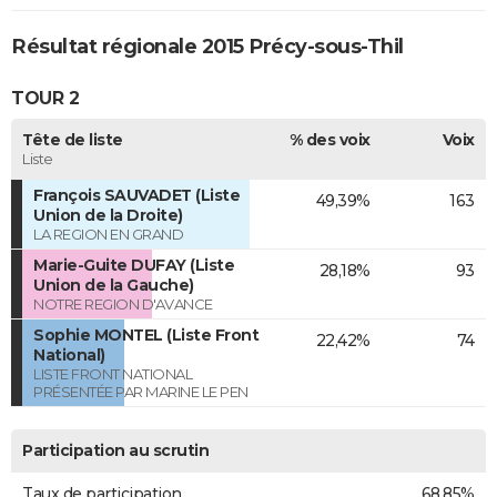
Résultat régionale 2015 Précy-sous-Thil
TOUR 2
Tête de liste
% des voix
Voix
Liste
François SAUVADET (Liste
49,39%
163
Union de la Droite)
LA REGION EN GRAND
Marie-Guite DUFAY (Liste
28,18%
93
Union de la Gauche)
NOTRE REGION D'AVANCE
Sophie MONTEL (Liste Front
22,42%
74
National)
LISTE FRONT NATIONAL
PRÉSENTÉE PAR MARINE LE PEN
Participation au scrutin
Taux de participation
68,85%