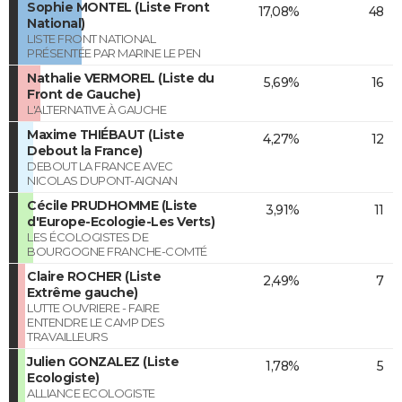
Sophie MONTEL (Liste Front
17,08%
48
National)
LISTE FRONT NATIONAL
PRÉSENTÉE PAR MARINE LE PEN
Nathalie VERMOREL (Liste du
5,69%
16
Front de Gauche)
L'ALTERNATIVE À GAUCHE
Maxime THIÉBAUT (Liste
4,27%
12
Debout la France)
DEBOUT LA FRANCE AVEC
NICOLAS DUPONT-AIGNAN
Cécile PRUDHOMME (Liste
3,91%
11
d'Europe-Ecologie-Les Verts)
LES ÉCOLOGISTES DE
BOURGOGNE FRANCHE-COMTÉ
Claire ROCHER (Liste
2,49%
7
Extrême gauche)
LUTTE OUVRIERE - FAIRE
ENTENDRE LE CAMP DES
TRAVAILLEURS
Julien GONZALEZ (Liste
1,78%
5
Ecologiste)
ALLIANCE ECOLOGISTE