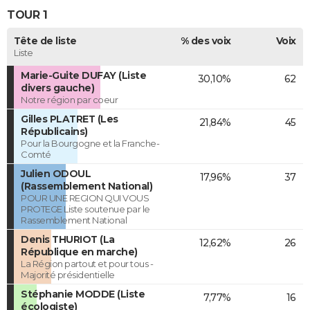
TOUR 1
Tête de liste
% des voix
Voix
Liste
Marie-Guite DUFAY (Liste
30,10%
62
divers gauche)
Notre région par coeur
Gilles PLATRET (Les
21,84%
45
Républicains)
Pour la Bourgogne et la Franche-
Comté
Julien ODOUL
17,96%
37
(Rassemblement National)
POUR UNE REGION QUI VOUS
PROTEGE Liste soutenue par le
Rassemblement National
Denis THURIOT (La
12,62%
26
République en marche)
La Région partout et pour tous -
Majorité présidentielle
Stéphanie MODDE (Liste
7,77%
16
écologiste)