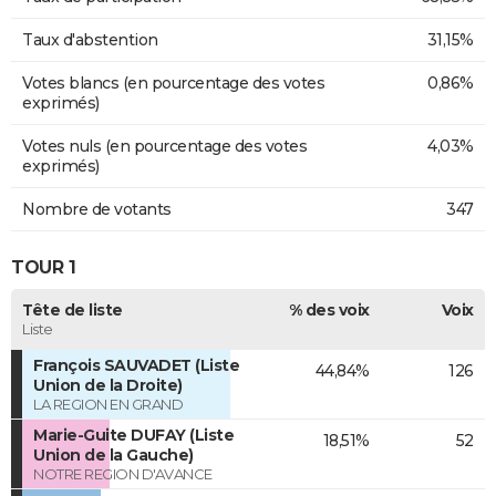
Taux d'abstention
31,15%
Votes blancs (en pourcentage des votes
0,86%
exprimés)
Votes nuls (en pourcentage des votes
4,03%
exprimés)
Nombre de votants
347
TOUR 1
Tête de liste
% des voix
Voix
Liste
François SAUVADET (Liste
44,84%
126
Union de la Droite)
LA REGION EN GRAND
Marie-Guite DUFAY (Liste
18,51%
52
Union de la Gauche)
NOTRE REGION D'AVANCE