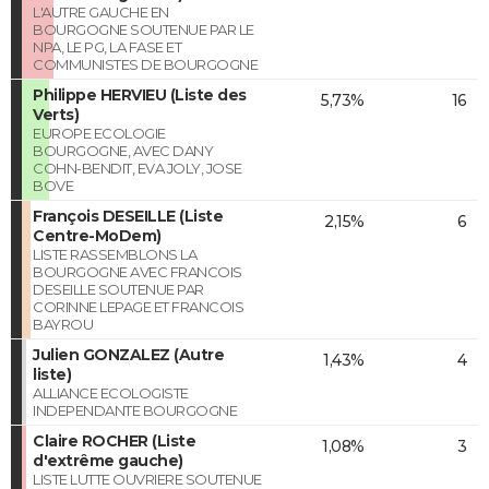
L'AUTRE GAUCHE EN
BOURGOGNE SOUTENUE PAR LE
NPA, LE PG, LA FASE ET
COMMUNISTES DE BOURGOGNE
Philippe HERVIEU (Liste des
5,73%
16
Verts)
EUROPE ECOLOGIE
BOURGOGNE, AVEC DANY
COHN-BENDIT, EVA JOLY, JOSE
BOVE
François DESEILLE (Liste
2,15%
6
Centre-MoDem)
LISTE RASSEMBLONS LA
BOURGOGNE AVEC FRANCOIS
DESEILLE SOUTENUE PAR
CORINNE LEPAGE ET FRANCOIS
BAYROU
Julien GONZALEZ (Autre
1,43%
4
liste)
ALLIANCE ECOLOGISTE
INDEPENDANTE BOURGOGNE
Claire ROCHER (Liste
1,08%
3
d'extrême gauche)
LISTE LUTTE OUVRIERE SOUTENUE