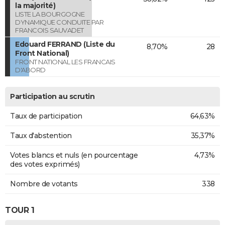
la majorité)
LISTE LA BOURGOGNE
DYNAMIQUE CONDUITE PAR
FRANCOIS SAUVADET
Edouard FERRAND (Liste du
8,70%
28
Front National)
FRONT NATIONAL LES FRANCAIS
D'ABORD
Participation au scrutin
Taux de participation
64,63%
Taux d'abstention
35,37%
Votes blancs et nuls (en pourcentage
4,73%
des votes exprimés)
Nombre de votants
338
TOUR 1