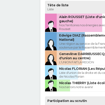
Tête de liste
Liste
Alain ROUSSET (Liste d'uni
gauche)
Nos Territoires nos énergies avec
Rousset
Edwige DIAZ (Rassemblem
National)
Une région au service de la Franc
soutenue par le Rassemblement
Geneviève DARRIEUSSECQ 
d'union au centre)
L'UNION FAIT LA REGION
Nicolas FLORIAN (Les Répub
Liste d'union de la droite et du 
de Nicolas Florian
Nicolas THIERRY (Liste écol
Nos terroirs notre avenir
Participation au scrutin