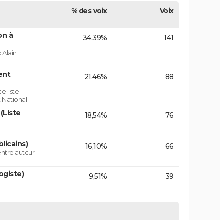
% des voix
Voix
on à
34,39%
141
 Alain
ent
21,46%
88
e liste
 National
(Liste
18,54%
76
licains)
16,10%
66
centre autour
ogiste)
9,51%
39