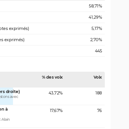
58,71%
41,29%
otes exprimés)
5,17%
es exprimés)
2,70%
445
% des voix
Voix
rs droite)
43,72%
188
istons avec
on à
17,67%
76
 Alain