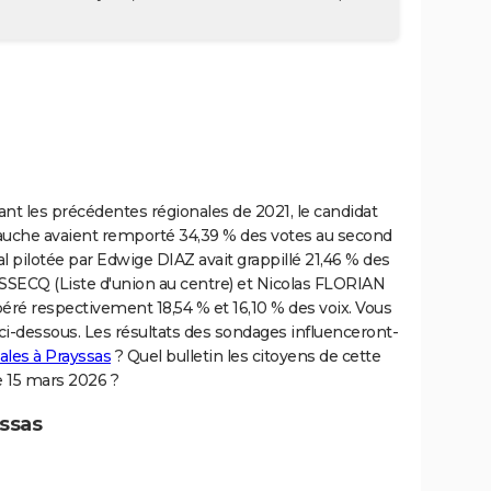
t les précédentes régionales de 2021, le candidat
gauche avaient remporté 34,39 % des votes au second
 pilotée par Edwige DIAZ avait grappillé 21,46 % des
SECQ (Liste d'union au centre) et Nicolas FLORIAN
péré respectivement 18,54 % et 16,10 % des voix. Vous
 ci-dessous. Les résultats des sondages influenceront-
ales à Prayssas
? Quel bulletin les citoyens de cette
e 15 mars 2026 ?
yssas