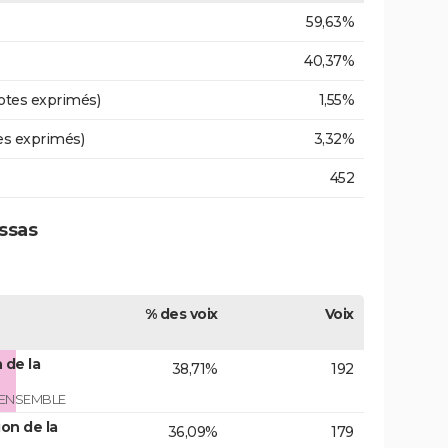
59,63%
40,37%
otes exprimés)
1,55%
es exprimés)
3,32%
452
yssas
% des voix
Voix
 de la
38,71%
192
 ENSEMBLE
on de la
36,09%
179