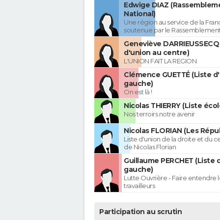
Edwige DIAZ (Rassemblem
National)
Une région au service de la Franc
soutenue par le Rassemblement
Geneviève DARRIEUSSECQ 
d'union au centre)
L'UNION FAIT LA REGION
Clémence GUETTÉ (Liste d
gauche)
On est là !
Nicolas THIERRY (Liste écol
Nos terroirs notre avenir
Nicolas FLORIAN (Les Répub
Liste d'union de la droite et du 
de Nicolas Florian
Guillaume PERCHET (Liste 
gauche)
Lutte Ouvrière - Faire entendre
travailleurs
Participation au scrutin