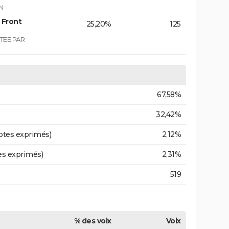
N
 Front
25,20%
125
TEE PAR
67,58%
32,42%
otes exprimés)
2,12%
es exprimés)
2,31%
519
% des voix
Voix