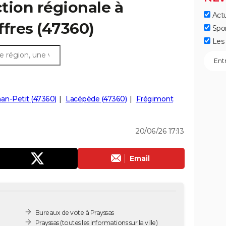
ction régionale à
Actu
iffres (47360)
Spo
Les 
an-Petit (47360)
Lacépède (47360)
Frégimont
20/06/26 17:13
Email
Bureaux de vote à Prayssas
Prayssas
(toutes les informations sur la ville)