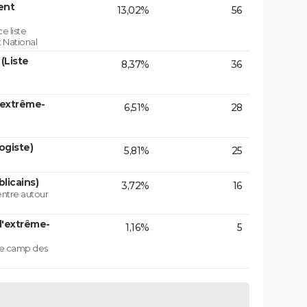
ent
13,02%
56
e liste
 National
(Liste
8,37%
36
'extrême-
6,51%
28
ogiste)
5,81%
25
licains)
3,72%
16
centre autour
d'extrême-
1,16%
5
 le camp des