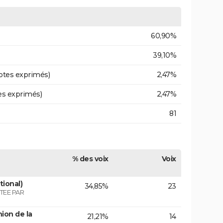
60,90%
39,10%
otes exprimés)
2,47%
es exprimés)
2,47%
81
% des voix
Voix
tional)
34,85%
23
TEE PAR
ion de la
21,21%
14