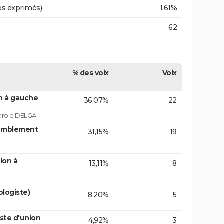
es exprimés)
1,61%
62
% des voix
Voix
on à gauche
36,07%
22
arole DELGA
emblement
31,15%
19
ion à
13,11%
8
logiste)
8,20%
5
ste d'union
4,92%
3