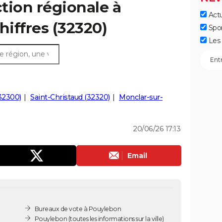
ction régionale à
Actu
hiffres (32320)
Spo
Les 
32300)
Saint-Christaud (32320)
Monclar-sur-
20/06/26 17:13
Email
Bureaux de vote à Pouylebon
Pouylebon
(toutes les informations sur la ville)