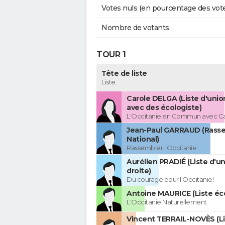
Votes nuls (en pourcentage des vot
Nombre de votants
TOUR 1
Tête de liste
Liste
Carole DELGA (Liste d'uni
avec des écologiste)
L'Occitanie en Commun avec C
Jean-Paul GARRAUD (Rass
National)
Rassembler l'Occitanie
Aurélien PRADIÉ (Liste d'un
droite)
Du courage pour l'Occitanie!
Antoine MAURICE (Liste éco
L'Occitanie Naturellement
Vincent TERRAIL-NOVÈS (Li