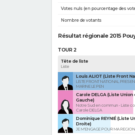
Votes nuls (en pourcentage des vot
Nombre de votants
Résultat régionale 2015 Pou
TOUR 2
Tête de liste
Liste
Louis ALIOT (Liste Front Na
LISTE FRONT NATIONAL PRESEN
MARINE LE PEN
Carole DELGA (Liste Union 
Gauche)
Notre Sud en commun - Liste co
Carole DELGA
Dominique REYNIÉ (Liste Un
Droite)
JE M'ENGAGE POUR MA REGION