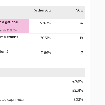
% des voix
Voix
on à gauche
57,63%
34
arole DELGA
emblement
30,51%
18
ion à
11,86%
7
47,69%
52,31%
otes exprimés)
3,23%