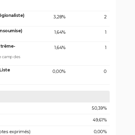
gionaliste)
3,28%
2
insoumise)
1,64%
1
xtrême-
1,64%
1
le camp des
Liste
0,00%
0
50,39%
49,61%
otes exprimés)
0,00%