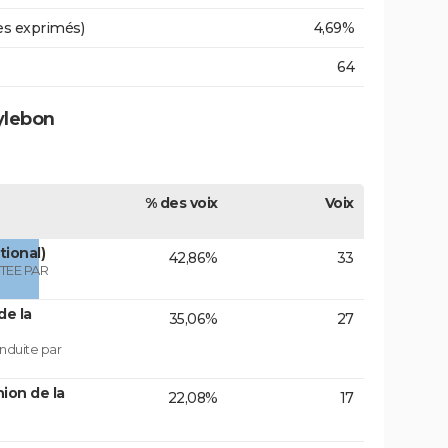
es exprimés)
4,69%
64
ylebon
% des voix
Voix
tional)
42,86%
33
TEE PAR
de la
35,06%
27
nduite par
ion de la
22,08%
17