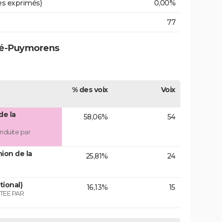
es exprimés)
0,00%
77
rté-Puymorens
% des voix
Voix
de la
58,06%
54
nduite par
ion de la
25,81%
24
tional)
16,13%
15
TEE PAR