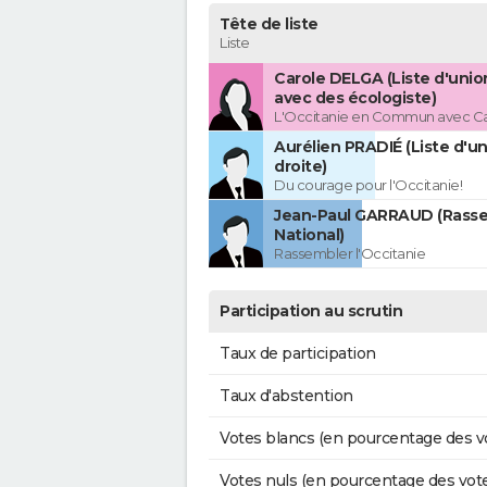
Tête de liste
Liste
Carole DELGA (Liste d'uni
avec des écologiste)
L'Occitanie en Commun avec C
Aurélien PRADIÉ (Liste d'un
droite)
Du courage pour l'Occitanie!
Jean-Paul GARRAUD (Rass
National)
Rassembler l'Occitanie
Participation au scrutin
Taux de participation
Taux d'abstention
Votes blancs (en pourcentage des v
Votes nuls (en pourcentage des vot