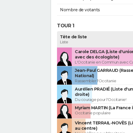
Nombre de votants
TOUR 1
Tête de liste
Liste
Carole DELGA (Liste d'uni
avec des écologiste)
L'Occitanie en Commun avec C
Jean-Paul GARRAUD (Rass
National)
Rassembler l'Occitanie
Aurélien PRADIÉ (Liste d'un
droite)
Du courage pour l'Occitanie!
Myriam MARTIN (La France 
Occitanie populaire
Vincent TERRAIL-NOVÈS (Li
au centre)