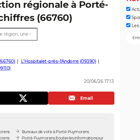
ction régionale à Porté-
Actu
chiffres (66760)
Spo
Les 
(66760)
L'Hospitalet-près-l'Andorre (09390)
9110)
20/06/26 17:13
Email
orens
Bureaux de vote à Porté-Puymorens
orens
Porté-Puymorens
(toutes les informations sur