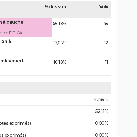
% des voix
Voix
on à gauche
66,18%
45
arole DELGA
ion à
17,65%
12
emblement
16,18%
11
47,89%
52,11%
otes exprimés)
0,00%
es exprimés)
0,00%