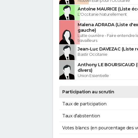
Nouvel Élan pour l'Occitanie
Antoine MAURICE (Liste éco
L'Occitanie Naturellement
Malena ADRADA (Liste d'e
gauche)
Lutte ouvrière - Faire entendre 
travailleurs
Jean-Luc DAVEZAC (Liste ré
Bastir Occitanie
Anthony LE BOURSICAUD (
divers)
Union Essentielle
Participation au scrutin
Taux de participation
Taux d'abstention
Votes blancs (en pourcentage des v