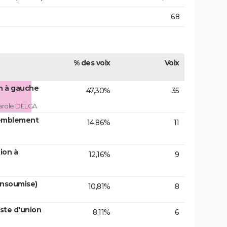
68
% des voix
Voix
on à gauche
47,30%
35
arole DELGA
emblement
14,86%
11
ion à
12,16%
9
insoumise)
10,81%
8
ste d'union
8,11%
6