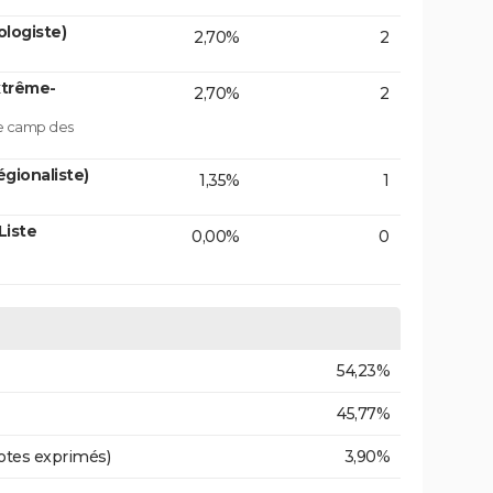
logiste)
2,70%
2
xtrême-
2,70%
2
le camp des
gionaliste)
1,35%
1
Liste
0,00%
0
54,23%
45,77%
otes exprimés)
3,90%