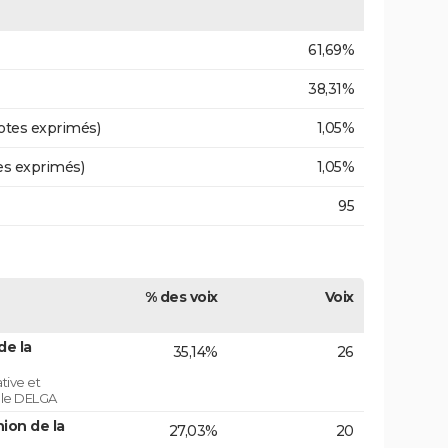
61,69%
38,31%
otes exprimés)
1,05%
es exprimés)
1,05%
95
% des voix
Voix
de la
35,14%
26
tive et
role DELGA
ion de la
27,03%
20