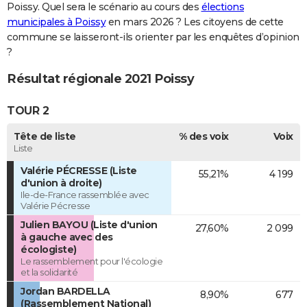
Poissy. Quel sera le scénario au cours des
élections
municipales à Poissy
en mars 2026 ? Les citoyens de cette
commune se laisseront-ils orienter par les enquêtes d’opinion
?
Résultat régionale 2021 Poissy
TOUR 2
Tête de liste
% des voix
Voix
Liste
Valérie PÉCRESSE (Liste
55,21%
4 199
d'union à droite)
Ile-de-France rassemblée avec
Valérie Pécresse
Julien BAYOU (Liste d'union
27,60%
2 099
à gauche avec des
écologiste)
Le rassemblement pour l'écologie
et la solidarité
Jordan BARDELLA
8,90%
677
(Rassemblement National)