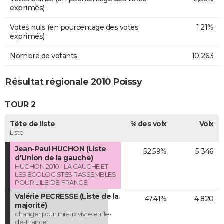
exprimés)
Votes nuls (en pourcentage des votes
1,21%
exprimés)
Nombre de votants
10 263
Résultat régionale 2010 Poissy
TOUR 2
Tête de liste
% des voix
Voix
Liste
Jean-Paul HUCHON (Liste
52,59%
5 346
d'Union de la gauche)
HUCHON 2010 - LA GAUCHE ET
LES ECOLOGISTES RASSEMBLES
POUR L'ILE-DE-FRANCE
Valérie PECRESSE (Liste de la
47,41%
4 820
majorité)
changer pour mieux vivre en ile-
de-France