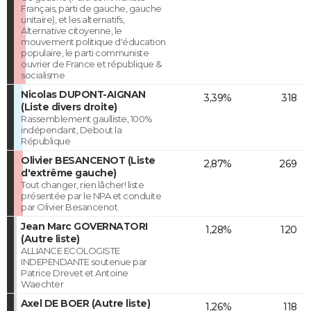
Français, parti de gauche, gauche
unitaire), et les alternatifs,
Alternative citoyenne, le
mouvement politique d'éducation
populaire, le parti communiste
ouvrier de France et république &
socialisme
Nicolas DUPONT-AIGNAN
3,39%
318
(Liste divers droite)
Rassemblement gaulliste, 100%
indépendant, Debout la
République
Olivier BESANCENOT (Liste
2,87%
269
d'extrême gauche)
Tout changer, rien lâcher! liste
présentée par le NPA et conduite
par Olivier Besancenot
Jean Marc GOVERNATORI
1,28%
120
(Autre liste)
ALLIANCE ECOLOGISTE
INDEPENDANTE soutenue par
Patrice Drevet et Antoine
Waechter
Axel DE BOER (Autre liste)
1,26%
118