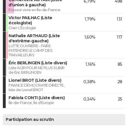
6,79%
498
d'union à gauche)
Pouvoir vivre en Île-de-France
Victor PAILHAC (Liste
1,79%
131
écologiste)
Oser L'Écologie
Nathalie ARTHAUD (Liste
1,60%
117
d'extrême-gauche)
LUTTE OUVRIERE - FAIRE
ENTENDRE LE CAMP DES
TRAVAILLEURS
Éric BERLINGEN (Liste divers)
1,16%
85
Liste AGIR POUR NE PLUS SUBIR
de Éric BERLINGEN
Lionel BROT (Liste divers)
0,38%
28
FRANCE DÉMOCRATIE DIRECTE,
liste de Lionel BROT
Fabiola CONTI (Liste divers)
0,34%
25
Île-de-France, Île d'Europe
Participation au scrutin