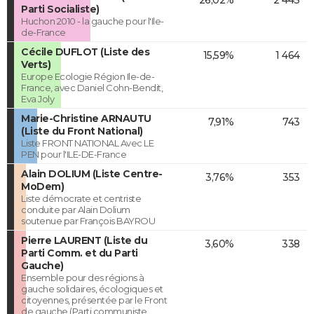
Parti Socialiste)
Huchon 2010 - la gauche pour l'Ile-
de-France
Cécile DUFLOT (Liste des
15,59%
1 464
Verts)
Europe Ecologie Région Ile-de-
France, avec Daniel Cohn-Bendit,
Eva Joly
Marie-Christine ARNAUTU
7,91%
743
(Liste du Front National)
Liste FRONT NATIONAL Avec LE
PEN pour l'ILE-DE-France
Alain DOLIUM (Liste Centre-
3,76%
353
MoDem)
Liste démocrate et centriste
conduite par Alain Dolium
soutenue par François BAYROU
Pierre LAURENT (Liste du
3,60%
338
Parti Comm. et du Parti
Gauche)
Ensemble pour des régions à
gauche solidaires, écologiques et
citoyennes, présentée par le Front
de gauche (Parti communiste