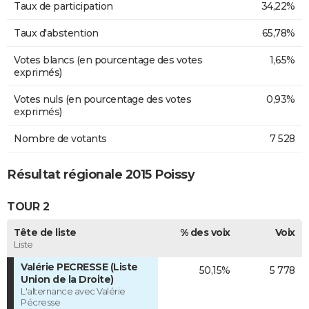
Taux de participation
34,22%
Taux d'abstention
65,78%
Votes blancs (en pourcentage des votes
1,65%
exprimés)
Votes nuls (en pourcentage des votes
0,93%
exprimés)
Nombre de votants
7 528
Résultat régionale 2015 Poissy
TOUR 2
Tête de liste
% des voix
Voix
Liste
Valérie PECRESSE (Liste
50,15%
5 778
Union de la Droite)
L'alternance avec Valérie
Pécresse