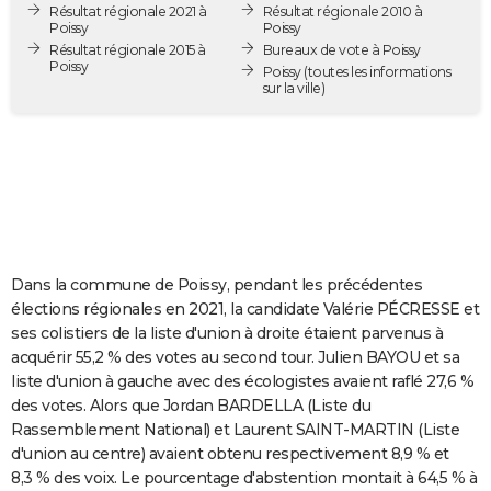
Résultat régionale 2021 à
Résultat régionale 2010 à
City break
Voyage de noces
Climat
Destinations
Voyage nature
Forum
+
PHOTO
Poissy
Poissy
Résultat régionale 2015 à
Bureaux de vote à Poissy
Poissy
GUIDES D'ACHAT
Poissy
(toutes les informations
sur la ville)
BONS PLANS
CARTE DE VOEUX
Carte Bonne année
Carte Pâques
Carte de Noël
Carte Saint-Valentin
Carte d'anniversaire
DICTIONNAIRE
Biographies
Expressions
Dictionnaire
Citations
Proverbes
PROGRAMME TV
Dans la commune de Poissy, pendant les précédentes
COPAINS D'AVANT
élections régionales en 2021, la candidate Valérie PÉCRESSE et
ses colistiers de la liste d'union à droite étaient parvenus à
Se connecter
Collèges
Universités
Service militaire
S'inscrire
Lycées
Primaires
Entreprises
Avis de recherche
AVIS DE DÉCÈS
acquérir 55,2 % des votes au second tour. Julien BAYOU et sa
liste d'union à gauche avec des écologistes avaient raflé 27,6 %
FORUM
des votes. Alors que Jordan BARDELLA (Liste du
Lifestyle
Sport
Television
Cinema
Bricolage
Culture
Auto
Voyage
Rassemblement National) et Laurent SAINT-MARTIN (Liste
d'union au centre) avaient obtenu respectivement 8,9 % et
8,3 % des voix. Le pourcentage d'abstention montait à 64,5 % à