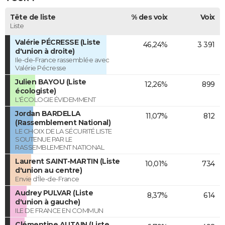
Tête de liste
% des voix
Voix
Liste
Valérie PÉCRESSE (Liste
46,24%
3 391
d'union à droite)
Ile-de-France rassemblée avec
Valérie Pécresse
Julien BAYOU (Liste
12,26%
899
écologiste)
L'ÉCOLOGIE ÉVIDEMMENT
Jordan BARDELLA
11,07%
812
(Rassemblement National)
LE CHOIX DE LA SÉCURITÉ LISTE
SOUTENUE PAR LE
RASSEMBLEMENT NATIONAL
Laurent SAINT-MARTIN (Liste
10,01%
734
d'union au centre)
Envie d'Île-de-France
Audrey PULVAR (Liste
8,37%
614
d'union à gauche)
ILE DE FRANCE EN COMMUN
Clémentine AUTAIN (Liste