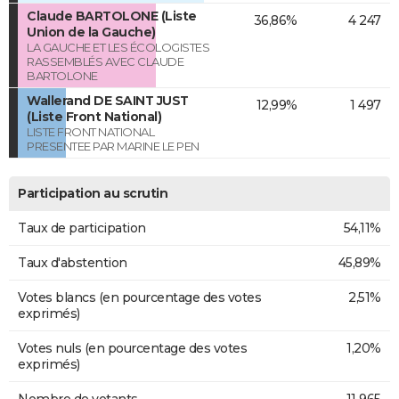
Claude BARTOLONE (Liste
36,86%
4 247
Union de la Gauche)
LA GAUCHE ET LES ÉCOLOGISTES
RASSEMBLÉS AVEC CLAUDE
BARTOLONE
Wallerand DE SAINT JUST
12,99%
1 497
(Liste Front National)
LISTE FRONT NATIONAL
PRESENTEE PAR MARINE LE PEN
Participation au scrutin
Taux de participation
54,11%
Taux d'abstention
45,89%
Votes blancs (en pourcentage des votes
2,51%
exprimés)
Votes nuls (en pourcentage des votes
1,20%
exprimés)
Nombre de votants
11 965