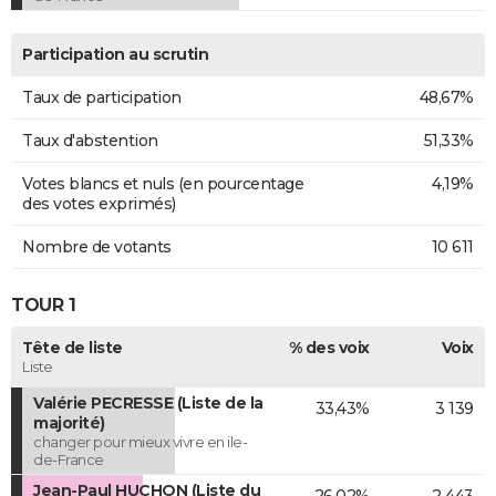
Participation au scrutin
Taux de participation
48,67%
Taux d'abstention
51,33%
Votes blancs et nuls (en pourcentage
4,19%
des votes exprimés)
Nombre de votants
10 611
TOUR 1
Tête de liste
% des voix
Voix
Liste
Valérie PECRESSE (Liste de la
33,43%
3 139
majorité)
changer pour mieux vivre en ile-
de-France
Jean-Paul HUCHON (Liste du
26,02%
2 443