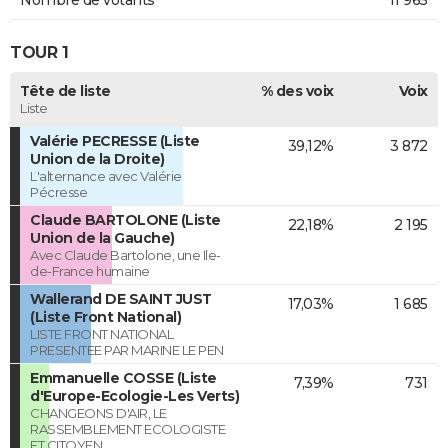
TOUR 1
Tête de liste
% des voix
Voix
Liste
Valérie PECRESSE (Liste
39,12%
3 872
Union de la Droite)
L'alternance avec Valérie
Pécresse
Claude BARTOLONE (Liste
22,18%
2 195
Union de la Gauche)
Avec Claude Bartolone, une Ile-
de-France humaine
Wallerand DE SAINT JUST
17,03%
1 685
(Liste Front National)
LISTE FRONT NATIONAL
PRESENTEE PAR MARINE LE PEN
Emmanuelle COSSE (Liste
7,39%
731
d'Europe-Ecologie-Les Verts)
CHANGEONS D'AIR, LE
RASSEMBLEMENT ECOLOGISTE
ET CITOYEN