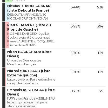
Nicolas DUPONT-AIGNAN
5,44%
538
(Liste Debout la France)
DEBOUT LA FRANCE AVEC
NICOLAS DUPONT-AIGNAN
Pierre LAURENT (Liste du
3,98%
394
Front de Gauche)
NOS VIES D'ABORD ! égalité
écologie dignité citoyenneté
Pierre LAURENT Eric COQUEREL
Clémentine AUTAIN
Nizarr BOURCHADA (Liste
1,30%
129
Divers)
Union des Démocrates
Musulmans Français
Nathalie ARTHAUD (Liste
1,30%
129
Extrême gauche)
Lutte ouvrière - Faire entendre le
camp des travailleurs
François ASSELINEAU (Liste
0,76%
75
Divers)
l'UPR avec François ASSELINEAU,
le parti qui monte malgré le
silence des médias