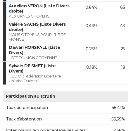
Aurelien VERON (Liste Divers
0,64%
63
droite)
AUX URNES CITOYENS
Valérie SACHS (Liste Divers
0,43%
43
droite)
NOUS CITOYENS POUR L'ILE DE
FRANCE
Dawari HORSFALL (Liste
0,25%
25
Divers)
LISTE D'UNION CITOYENNE
Sylvain DE SMET (Liste
0,18%
18
Divers)
F.L.U.O. (Fédération Libertaire
Unitaire Ouverte)
Participation au scrutin
Taux de participation
46,41%
Taux d'abstention
53,59%
Votes blancs (en pourcentage des votes
2,36%