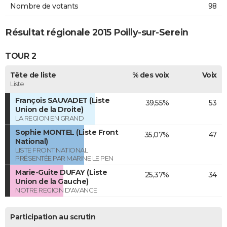
Nombre de votants
98
Résultat régionale 2015 Poilly-sur-Serein
TOUR 2
Tête de liste
% des voix
Voix
Liste
François SAUVADET (Liste
39,55%
53
Union de la Droite)
LA REGION EN GRAND
Sophie MONTEL (Liste Front
35,07%
47
National)
LISTE FRONT NATIONAL
PRÉSENTÉE PAR MARINE LE PEN
Marie-Guite DUFAY (Liste
25,37%
34
Union de la Gauche)
NOTRE REGION D'AVANCE
Participation au scrutin