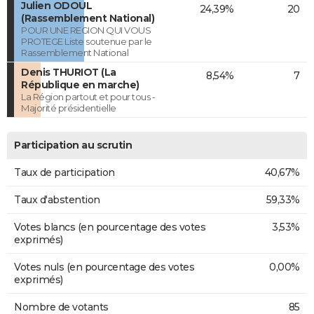
Julien ODOUL
24,39%
20
(Rassemblement National)
POUR UNE REGION QUI VOUS
PROTEGE Liste soutenue par le
Rassemblement National
Denis THURIOT (La
8,54%
7
République en marche)
La Région partout et pour tous -
Majorité présidentielle
Participation au scrutin
Taux de participation
40,67%
Taux d'abstention
59,33%
Votes blancs (en pourcentage des votes
3,53%
exprimés)
Votes nuls (en pourcentage des votes
0,00%
exprimés)
Nombre de votants
85