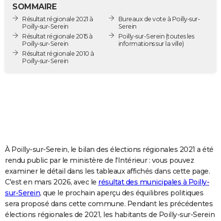
SOMMAIRE
City break
Voyage de noces
Climat
Destinations
Voyage nature
Forum
+
PHOTO
Résultat régionale 2021 à
Bureaux de vote à Poilly-sur-
Poilly-sur-Serein
Serein
GUIDES D'ACHAT
Résultat régionale 2015 à
Poilly-sur-Serein
(toutes les
Poilly-sur-Serein
informations sur la ville)
BONS PLANS
Résultat régionale 2010 à
Poilly-sur-Serein
CARTE DE VOEUX
Carte Bonne année
Carte Pâques
Carte de Noël
Carte Saint-Valentin
Carte d'anniversaire
DICTIONNAIRE
Biographies
Expressions
Dictionnaire
Citations
Proverbes
PROGRAMME TV
COPAINS D'AVANT
À Poilly-sur-Serein, le bilan des élections régionales 2021 a été
Se connecter
Collèges
Universités
Service militaire
S'inscrire
Lycées
Primaires
Entreprises
Avis de recherche
AVIS DE DÉCÈS
rendu public par le ministère de l'Intérieur : vous pouvez
examiner le détail dans les tableaux affichés dans cette page.
FORUM
C'est en mars 2026, avec le
résultat des municipales à Poilly-
Lifestyle
Sport
Television
Cinema
Bricolage
Culture
Auto
Voyage
sur-Serein
, que le prochain aperçu des équilibres politiques
sera proposé dans cette commune. Pendant les précédentes
élections régionales de 2021, les habitants de Poilly-sur-Serein