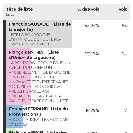
Tête de liste
% des voix
Voix
Liste
François SAUVADET (Liste de
52,94%
63
la majorité)
LISTE LA BOURGOGNE
DYNAMIQUE CONDUITE PAR
FRANCOIS SAUVADET
François PATRIAT (Liste
20,17%
24
d'Union de la gauche)
LA BOURGOGNE POUR TOUS, UN
AVENIR POUR CHACUN.
RASSEMBLEMENT DE LA GAUCHE
POUR UNE BOURGOGNE
INNOVANTE ET ENTREPRENANTE,
SOLIDAIRE ET ECOLOGIQUE,
PRESENTE PAR LE PARTI
SOCIALISTE, LE PARTI RADICAL DE
GAUCHE, LE PARTI COMMUNISTE
Edouard FERRAND (Liste du
14,29%
17
Front National)
FRONT NATIONAL LES FRANCAIS
D'ABORD
Philippe HERVIEU (Liste des