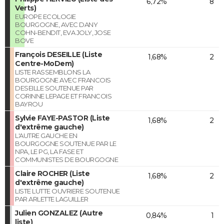
6,72%
8
Verts)
EUROPE ECOLOGIE
BOURGOGNE, AVEC DANY
COHN-BENDIT, EVA JOLY, JOSE
BOVE
François DESEILLE (Liste
1,68%
2
Centre-MoDem)
LISTE RASSEMBLONS LA
BOURGOGNE AVEC FRANCOIS
DESEILLE SOUTENUE PAR
CORINNE LEPAGE ET FRANCOIS
BAYROU
Sylvie FAYE-PASTOR (Liste
1,68%
2
d'extrême gauche)
L'AUTRE GAUCHE EN
BOURGOGNE SOUTENUE PAR LE
NPA, LE PG, LA FASE ET
COMMUNISTES DE BOURGOGNE
Claire ROCHER (Liste
1,68%
2
d'extrême gauche)
LISTE LUTTE OUVRIERE SOUTENUE
PAR ARLETTE LAGUILLER
Julien GONZALEZ (Autre
0,84%
1
liste)