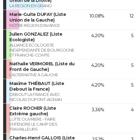
Union de la Droite)
LA REGION EN GRAND
Marie-Guite DUFAY (Liste
10,08%
12
Union de la Gauche)
NOTRE REGION D'AVANCE
Julien GONZALEZ (Liste
4,20%
5
Ecologiste)
ALLIANCE ECOLOGISTE
INDEPENDANTE DE BOURGOGNE
ET FRANCHE-COMTE
Nathalie VERMOREL (Liste du
4,20%
5
Front de Gauche)
L'ALTERNATIVE À GAUCHE
Maxime THIÉBAUT (Liste
4,20%
5
Debout la France)
DEBOUT LA FRANCE AVEC
NICOLAS DUPONT-AIGNAN
Claire ROCHER (Liste
3,36%
4
Extrême gauche)
LUTTE OUVRIERE - FAIRE
ENTENDRE LE CAMP DES
TRAVAILLEURS
Charles-Henri GALLOIS (Liste
2,52%
3