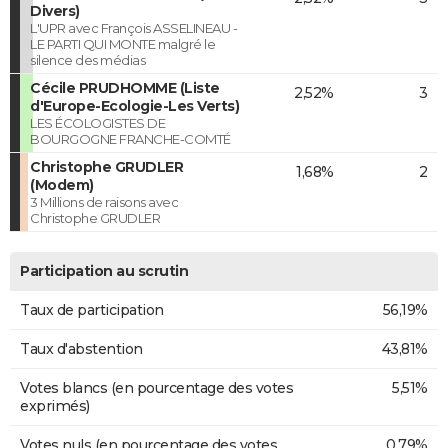
Divers)
L'UPR avec François ASSELINEAU -
LE PARTI QUI MONTE malgré le
silence des médias
Cécile PRUDHOMME (Liste
2,52%
3
d'Europe-Ecologie-Les Verts)
LES ÉCOLOGISTES DE
BOURGOGNE FRANCHE-COMTÉ
Christophe GRUDLER
1,68%
2
(Modem)
3 Millions de raisons avec
Christophe GRUDLER
Participation au scrutin
Taux de participation
56,19%
Taux d'abstention
43,81%
Votes blancs (en pourcentage des votes
5,51%
exprimés)
Votes nuls (en pourcentage des votes
0,79%