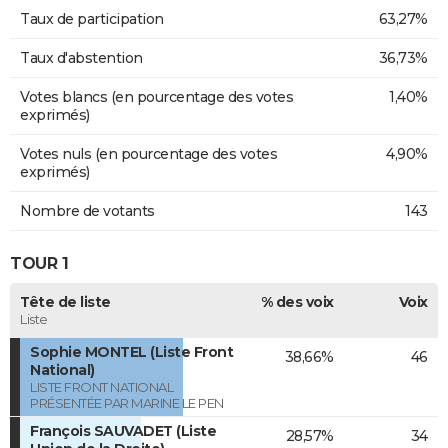
Taux de participation
63,27%
Taux d'abstention
36,73%
Votes blancs (en pourcentage des votes
1,40%
exprimés)
Votes nuls (en pourcentage des votes
4,90%
exprimés)
Nombre de votants
143
TOUR 1
Tête de liste
% des voix
Voix
Liste
Sophie MONTEL (Liste Front
38,66%
46
National)
LISTE FRONT NATIONAL
PRÉSENTÉE PAR MARINE LE PEN
François SAUVADET (Liste
28,57%
34