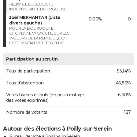
ALLIANCE ECOLOGISTE
INDEPENDANTE BOURGOGNE
Joël MEKHANTAR (Liste
0,00%
0
divers gauche)
POUR LA BOURGOGNE
CITOYENNE "A GAUCHE SUR LES
VALEURS DE LA REPUBLIQUE"
LISTE D'INITIATIVE CITOYENNE
Participation au scrutin
Taux de participation
53,14%
Taux d'abstention
46,86%
Votes blancs et nuls (en pourcentage
6,30%
des votes exprimés)
Nombre de votants
127
Autour des élections à Poilly-sur-Serein
Bureau de vote à Poilly-sur-Serein