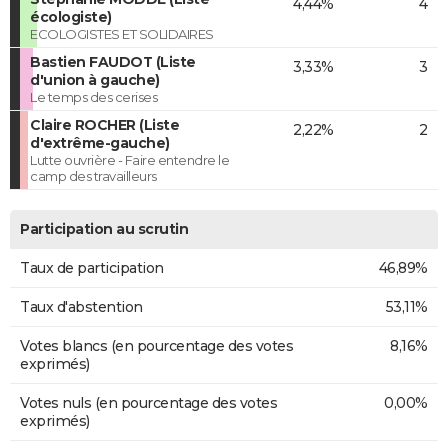
4,44%
4
écologiste)
ECOLOGISTES ET SOLIDAIRES
Bastien FAUDOT (Liste
3,33%
3
d'union à gauche)
Le temps des cerises
Claire ROCHER (Liste
2,22%
2
d'extrême-gauche)
Lutte ouvrière - Faire entendre le
camp des travailleurs
Participation au scrutin
Taux de participation
46,89%
Taux d'abstention
53,11%
Votes blancs (en pourcentage des votes
8,16%
exprimés)
Votes nuls (en pourcentage des votes
0,00%
exprimés)