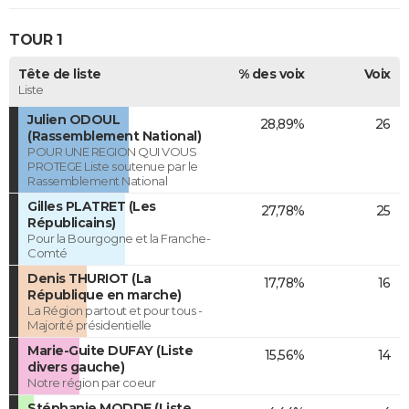
TOUR 1
Tête de liste
% des voix
Voix
Liste
Julien ODOUL
28,89%
26
(Rassemblement National)
POUR UNE REGION QUI VOUS
PROTEGE Liste soutenue par le
Rassemblement National
Gilles PLATRET (Les
27,78%
25
Républicains)
Pour la Bourgogne et la Franche-
Comté
Denis THURIOT (La
17,78%
16
République en marche)
La Région partout et pour tous -
Majorité présidentielle
Marie-Guite DUFAY (Liste
15,56%
14
divers gauche)
Notre région par coeur
Stéphanie MODDE (Liste