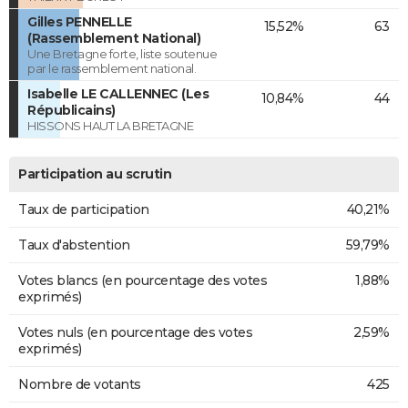
Gilles PENNELLE
15,52%
63
(Rassemblement National)
Une Bretagne forte, liste soutenue
par le rassemblement national.
Isabelle LE CALLENNEC (Les
10,84%
44
Républicains)
HISSONS HAUT LA BRETAGNE
Participation au scrutin
Taux de participation
40,21%
Taux d'abstention
59,79%
Votes blancs (en pourcentage des votes
1,88%
exprimés)
Votes nuls (en pourcentage des votes
2,59%
exprimés)
Nombre de votants
425