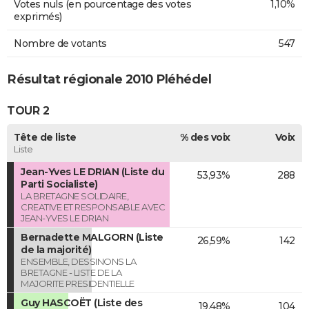
Votes nuls (en pourcentage des votes
1,10%
exprimés)
Nombre de votants
547
Résultat régionale 2010 Pléhédel
TOUR 2
Tête de liste
% des voix
Voix
Liste
Jean-Yves LE DRIAN (Liste du
53,93%
288
Parti Socialiste)
LA BRETAGNE SOLIDAIRE,
CREATIVE ET RESPONSABLE AVEC
JEAN-YVES LE DRIAN
Bernadette MALGORN (Liste
26,59%
142
de la majorité)
ENSEMBLE, DESSINONS LA
BRETAGNE - LISTE DE LA
MAJORITE PRESIDENTIELLE
Guy HASCOËT (Liste des
19,48%
104