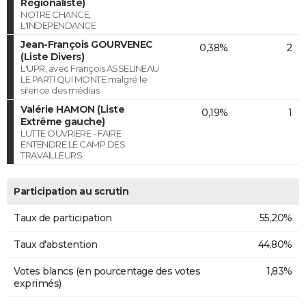
Régionaliste)
NOTRE CHANCE,
L'INDEPENDANCE
Jean-François GOURVENEC
0,38%
2
(Liste Divers)
L'UPR, avec François ASSELINEAU
LE PARTI QUI MONTE malgré le
silence des médias
Valérie HAMON (Liste
0,19%
1
Extrême gauche)
LUTTE OUVRIERE - FAIRE
ENTENDRE LE CAMP DES
TRAVAILLEURS
Participation au scrutin
Taux de participation
55,20%
Taux d'abstention
44,80%
Votes blancs (en pourcentage des votes
1,83%
exprimés)