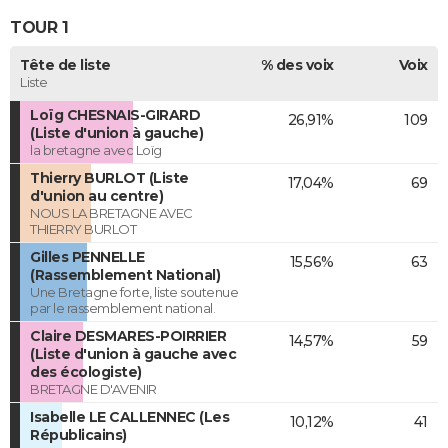
TOUR 1
Tête de liste
% des voix
Voix
Liste
Loïg CHESNAIS-GIRARD
26,91%
109
(Liste d'union à gauche)
la bretagne avec Loïg
Thierry BURLOT (Liste
17,04%
69
d'union au centre)
NOUS LA BRETAGNE AVEC
THIERRY BURLOT
Gilles PENNELLE
15,56%
63
(Rassemblement National)
Une Bretagne forte, liste soutenue
par le rassemblement national.
Claire DESMARES-POIRRIER
14,57%
59
(Liste d'union à gauche avec
des écologiste)
BRETAGNE D'AVENIR
Isabelle LE CALLENNEC (Les
10,12%
41
Républicains)