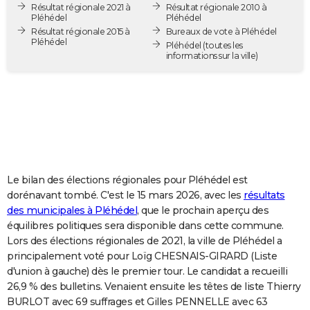
Résultat régionale 2021 à
Résultat régionale 2010 à
City break
Voyage de noces
Climat
Destinations
Voyage nature
Forum
+
PHOTO
Pléhédel
Pléhédel
Résultat régionale 2015 à
Bureaux de vote à Pléhédel
Pléhédel
GUIDES D'ACHAT
Pléhédel
(toutes les
informations sur la ville)
BONS PLANS
CARTE DE VOEUX
Carte Bonne année
Carte Pâques
Carte de Noël
Carte Saint-Valentin
Carte d'anniversaire
DICTIONNAIRE
Biographies
Expressions
Dictionnaire
Citations
Proverbes
PROGRAMME TV
Le bilan des élections régionales pour Pléhédel est
COPAINS D'AVANT
dorénavant tombé. C'est le 15 mars 2026, avec les
résultats
des municipales à Pléhédel
, que le prochain aperçu des
Se connecter
Collèges
Universités
Service militaire
S'inscrire
Lycées
Primaires
Entreprises
Avis de recherche
AVIS DE DÉCÈS
équilibres politiques sera disponible dans cette commune.
Lors des élections régionales de 2021, la ville de Pléhédel a
FORUM
principalement voté pour Loïg CHESNAIS-GIRARD (Liste
Lifestyle
Sport
Television
Cinema
Bricolage
Culture
Auto
Voyage
d'union à gauche) dès le premier tour. Le candidat a recueilli
26,9 % des bulletins. Venaient ensuite les têtes de liste Thierry
BURLOT avec 69 suffrages et Gilles PENNELLE avec 63