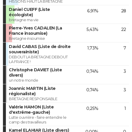
HISSONS HAUT LA BRETAGNE
Daniel CUEFF (Liste
6,91%
28
écologiste)
bretagne ma vie
Pierre-Yves CADALEN (La
5,43%
22
France insoumise)
Bretagne insoumise
David CABAS (Liste de droite
1,73%
7
souverainiste)
DEBOUT LA BRETAGNE DEBOUT
LA FRANCE !
Christophe DAVIET (Liste
0,74%
3
divers)
un notre monde
Joannic MARTIN (Liste
0,74%
3
régionaliste)
BRETAGNE RESPONSABLE
Valérie HAMON (Liste
0,25%
1
d'extrême-gauche)
Lutte ouvrière - faire entendre le
camp des travailleurs
Kamel ELAHIAR (Liste divers)
0,00%
0