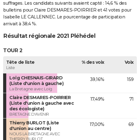
suffrages. Les candidats suivants avaient capté : 14,6 % des
bulletins pour Claire DESMARES-POIRRIER et 41 votes pour
Isabelle LE CALLENNEC. Le pourcentage de participation
arrivait à 38,4 %.
Résultat régionale 2021 Pléhédel
TOUR 2
Tête de liste
% des voix
Voix
Liste
Loïg CHESNAIS-GIRARD
39,16%
159
(Liste d'union à gauche)
La Bretagne avec Loïg
Claire DESMARES-POIRRIER
17,49%
71
(Liste d'union à gauche avec
des écologiste)
BRETAGNE D'AVENIR
Thierry BURLOT (Liste
17,00%
69
d'union au centre)
NOUS LA BRETAGNE AVEC
THIERRY BURLOT