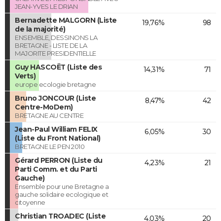
JEAN-YVES LE DRIAN
Bernadette MALGORN (Liste
19,76%
98
de la majorité)
ENSEMBLE, DESSINONS LA
BRETAGNE - LISTE DE LA
MAJORITE PRESIDENTIELLE
Guy HASCOËT (Liste des
14,31%
71
Verts)
europe ecologie bretagne
Bruno JONCOUR (Liste
8,47%
42
Centre-MoDem)
BRETAGNE AU CENTRE
Jean-Paul William FELIX
6,05%
30
(Liste du Front National)
BRETAGNE LE PEN 2010
Gérard PERRON (Liste du
4,23%
21
Parti Comm. et du Parti
Gauche)
Ensemble pour une Bretagne a
gauche solidaire ecologique et
citoyenne
Christian TROADEC (Liste
4,03%
20