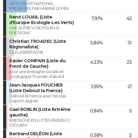
LISTE FRONT NATIONAL
PRESENTEE PAR MARINE LE PEN
René LOUAIL (Liste
7,91%
42
d'Europe-Ecologie-Les Verts)
UNE AUTRE VOIE POUR LA
BRETAGNE
Christian TROADEC (Liste
5,84%
31
Régionaliste)
OUI LA BRETAGNE
Xavier COMPAIN (Liste du
4,33%
23
Front de Gauche)
pour une bretagne sociale et
écologique: l'humain d'abord
Jean-Jacques FOUCHER
3,95%
21
(Liste Debout la France)
Debout la France avec Nicolas
Dupont-Aignan
Gael ROBLIN (Liste Extrême
0,94%
5
gauche)
BRETAGNE EN LUTTES BREIZH O
STOURM
Bertrand DELÉON (Liste
0,38%
2