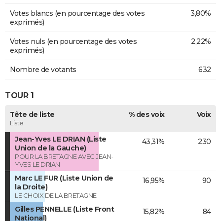
Votes blancs (en pourcentage des votes
3,80%
exprimés)
Votes nuls (en pourcentage des votes
2,22%
exprimés)
Nombre de votants
632
TOUR 1
Tête de liste
% des voix
Voix
Liste
Jean-Yves LE DRIAN (Liste
43,31%
230
Union de la Gauche)
POUR LA BRETAGNE AVEC JEAN-
YVES LE DRIAN
Marc LE FUR (Liste Union de
16,95%
90
la Droite)
LE CHOIX DE LA BRETAGNE
Gilles PENNELLE (Liste Front
15,82%
84
National)