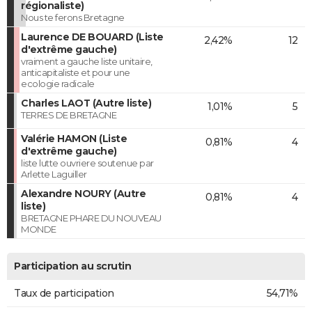
régionaliste)
Nous te ferons Bretagne
Laurence DE BOUARD (Liste
2,42%
12
d'extrême gauche)
vraiment a gauche liste unitaire,
anticapitaliste et pour une
ecologie radicale
Charles LAOT (Autre liste)
1,01%
5
TERRES DE BRETAGNE
Valérie HAMON (Liste
0,81%
4
d'extrême gauche)
liste lutte ouvriere soutenue par
Arlette Laguiller
Alexandre NOURY (Autre
0,81%
4
liste)
BRETAGNE PHARE DU NOUVEAU
MONDE
Participation au scrutin
Taux de participation
54,71%