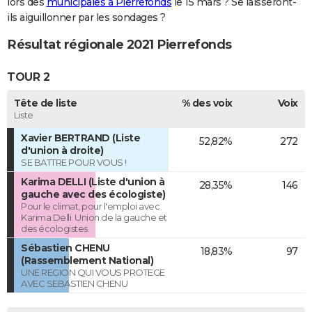
lors des
municipales à Pierrefonds
le 15 mars ? Se laisseront-
ils aiguillonner par les sondages ?
Résultat régionale 2021 Pierrefonds
TOUR 2
Tête de liste
% des voix
Voix
Liste
Xavier BERTRAND (Liste
52,82%
272
d'union à droite)
SE BATTRE POUR VOUS !
Karima DELLI (Liste d'union à
28,35%
146
gauche avec des écologiste)
Pour le climat, pour l'emploi avec
Karima Delli. Union de la gauche et
des écologistes.
Sébastien CHENU
18,83%
97
(Rassemblement National)
UNE REGION QUI VOUS PROTEGE
AVEC SEBASTIEN CHENU