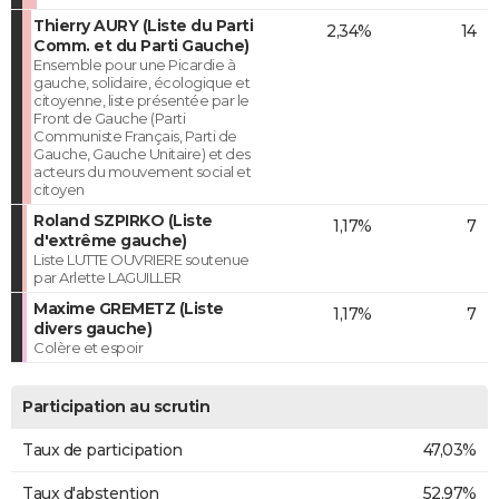
Thierry AURY (Liste du Parti
2,34%
14
Comm. et du Parti Gauche)
Ensemble pour une Picardie à
gauche, solidaire, écologique et
citoyenne, liste présentée par le
Front de Gauche (Parti
Communiste Français, Parti de
Gauche, Gauche Unitaire) et des
acteurs du mouvement social et
citoyen
Roland SZPIRKO (Liste
1,17%
7
d'extrême gauche)
Liste LUTTE OUVRIERE soutenue
par Arlette LAGUILLER
Maxime GREMETZ (Liste
1,17%
7
divers gauche)
Colère et espoir
Participation au scrutin
Taux de participation
47,03%
Taux d'abstention
52,97%