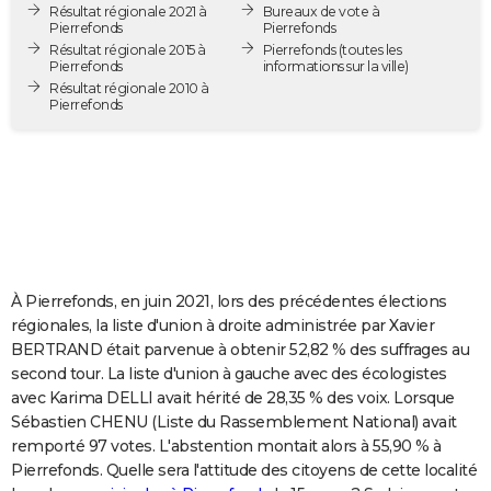
Résultat régionale 2021 à
Bureaux de vote à
City break
Voyage de noces
Climat
Destinations
Voyage nature
Forum
+
PHOTO
Pierrefonds
Pierrefonds
Résultat régionale 2015 à
Pierrefonds
(toutes les
Pierrefonds
informations sur la ville)
GUIDES D'ACHAT
Résultat régionale 2010 à
Pierrefonds
BONS PLANS
CARTE DE VOEUX
Carte Bonne année
Carte Pâques
Carte de Noël
Carte Saint-Valentin
Carte d'anniversaire
DICTIONNAIRE
Biographies
Expressions
Dictionnaire
Citations
Proverbes
PROGRAMME TV
COPAINS D'AVANT
À Pierrefonds, en juin 2021, lors des précédentes élections
régionales, la liste d'union à droite administrée par Xavier
Se connecter
Collèges
Universités
Service militaire
S'inscrire
Lycées
Primaires
Entreprises
Avis de recherche
AVIS DE DÉCÈS
BERTRAND était parvenue à obtenir 52,82 % des suffrages au
second tour. La liste d'union à gauche avec des écologistes
FORUM
avec Karima DELLI avait hérité de 28,35 % des voix. Lorsque
Sébastien CHENU (Liste du Rassemblement National) avait
Lifestyle
Sport
Television
Cinema
Bricolage
Culture
Auto
Voyage
remporté 97 votes. L'abstention montait alors à 55,90 % à
Pierrefonds. Quelle sera l'attitude des citoyens de cette localité