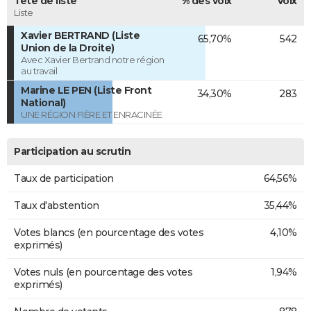
Tête de liste
% des voix
Voix
Liste
Xavier BERTRAND (Liste
65,70%
542
Union de la Droite)
Avec Xavier Bertrand notre région
au travail
Marine LE PEN (Liste Front
34,30%
283
National)
UNE RÉGION FIÈRE ET ENRACINÉE
Participation au scrutin
Taux de participation
64,56%
Taux d'abstention
35,44%
Votes blancs (en pourcentage des votes
4,10%
exprimés)
Votes nuls (en pourcentage des votes
1,94%
exprimés)