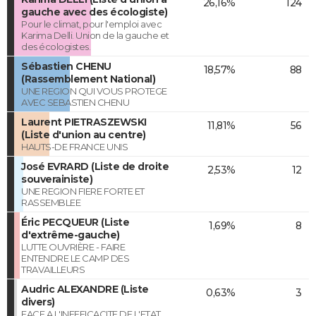
26,16%
124
gauche avec des écologiste)
Pour le climat, pour l'emploi avec
Karima Delli. Union de la gauche et
des écologistes.
Sébastien CHENU
18,57%
88
(Rassemblement National)
UNE REGION QUI VOUS PROTEGE
AVEC SEBASTIEN CHENU
Laurent PIETRASZEWSKI
11,81%
56
(Liste d'union au centre)
HAUTS-DE FRANCE UNIS
José EVRARD (Liste de droite
2,53%
12
souverainiste)
UNE REGION FIERE FORTE ET
RASSEMBLEE
Éric PECQUEUR (Liste
1,69%
8
d'extrême-gauche)
LUTTE OUVRIÈRE - FAIRE
ENTENDRE LE CAMP DES
TRAVAILLEURS
Audric ALEXANDRE (Liste
0,63%
3
divers)
FACE A L'INEFFICACITE DE L'ETAT,