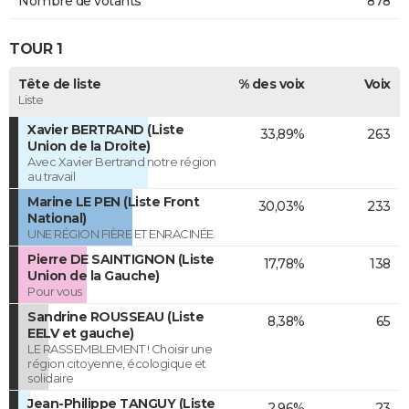
Nombre de votants
878
TOUR 1
Tête de liste
% des voix
Voix
Liste
Xavier BERTRAND (Liste
33,89%
263
Union de la Droite)
Avec Xavier Bertrand notre région
au travail
Marine LE PEN (Liste Front
30,03%
233
National)
UNE RÉGION FIÈRE ET ENRACINÉE
Pierre DE SAINTIGNON (Liste
17,78%
138
Union de la Gauche)
Pour vous
Sandrine ROUSSEAU (Liste
8,38%
65
EELV et gauche)
LE RASSEMBLEMENT ! Choisir une
région citoyenne, écologique et
solidaire
Jean-Philippe TANGUY (Liste
2,96%
23