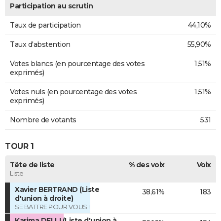
Participation au scrutin
Taux de participation
44,10%
Taux d'abstention
55,90%
Votes blancs (en pourcentage des votes
1,51%
exprimés)
Votes nuls (en pourcentage des votes
1,51%
exprimés)
Nombre de votants
531
TOUR 1
Tête de liste
% des voix
Voix
Liste
Xavier BERTRAND (Liste
38,61%
183
d'union à droite)
SE BATTRE POUR VOUS !
Karima DELLI (Liste d'union à