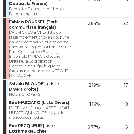
Debout la France)
Debout la France avec Nicolas
Dupont-Aignan
Fabien ROUSSEL (Parti
2,84%
22
communiste français)
L'HUMAIN D'ABORD ! liste de
rassemblement citoyen pour une
gauche combative et écologiste
dans notre région, soutenue par le
Parti Communiste Français,
Ensemble ! NPDC, la Gauche
Unitaire, la Coordination
Communiste, République et
Socialisme, membres du FRONT
DE GAUCHE
Sylvain BLONDEL (Liste
2,19%
17
Divers droite)
NOUS CITOYENS
Eric MASCARO (Liste Divers)
1,16%
9
L'UPR avec François ASSELINEAU -
LE PARTI QUI MONTE malgré le
silence des médias
Eric PECQUEUR (Liste
0,77%
6
Extrême gauche)