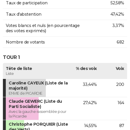
Taux de participation
52,58%
Taux d'abstention
47,42%
Votes blancs et nuls (en pourcentage
3,37%
des votes exprimés)
Nombre de votants
682
TOUR 1
Tête de liste
% des voix
Voix
Liste
Caroline CAYEUX (Liste de la
33,44%
200
majorité)
ENVIE de PICARDIE
Claude GEWERC (Liste du
27,42%
164
Parti Socialiste)
Avec la gauche rassemblée pour
la Picardie
Christophe PORQUIER (Liste
14,55%
87
des Verts)