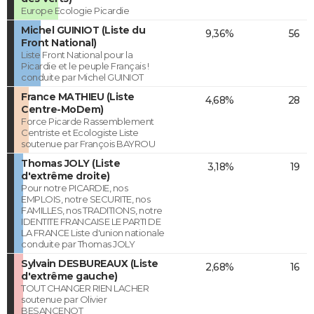
Europe Ecologie Picardie
Michel GUINIOT (Liste du
9,36%
56
Front National)
Liste Front National pour la
Picardie et le peuple Français !
conduite par Michel GUINIOT
France MATHIEU (Liste
4,68%
28
Centre-MoDem)
Force Picarde Rassemblement
Centriste et Ecologiste Liste
soutenue par François BAYROU
Thomas JOLY (Liste
3,18%
19
d'extrême droite)
Pour notre PICARDIE, nos
EMPLOIS, notre SECURITE, nos
FAMILLES, nos TRADITIONS, notre
IDENTITE FRANCAISE LE PARTI DE
LA FRANCE Liste d'union nationale
conduite par Thomas JOLY
Sylvain DESBUREAUX (Liste
2,68%
16
d'extrême gauche)
TOUT CHANGER RIEN LACHER
soutenue par Olivier
BESANCENOT