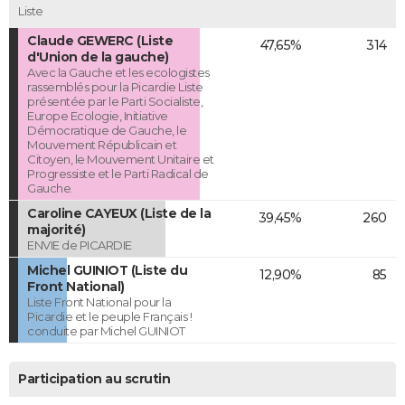
Liste
Claude GEWERC (Liste
47,65%
314
d'Union de la gauche)
Avec la Gauche et les ecologistes
rassemblés pour la Picardie Liste
présentée par le Parti Socialiste,
Europe Ecologie, Initiative
Démocratique de Gauche, le
Mouvement Républicain et
Citoyen, le Mouvement Unitaire et
Progressiste et le Parti Radical de
Gauche.
Caroline CAYEUX (Liste de la
39,45%
260
majorité)
ENVIE de PICARDIE
Michel GUINIOT (Liste du
12,90%
85
Front National)
Liste Front National pour la
Picardie et le peuple Français !
conduite par Michel GUINIOT
Participation au scrutin