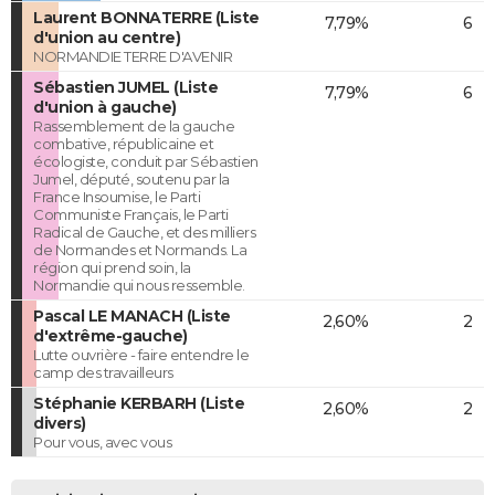
Laurent BONNATERRE (Liste
7,79%
6
d'union au centre)
NORMANDIE TERRE D'AVENIR
Sébastien JUMEL (Liste
7,79%
6
d'union à gauche)
Rassemblement de la gauche
combative, républicaine et
écologiste, conduit par Sébastien
Jumel, député, soutenu par la
France Insoumise, le Parti
Communiste Français, le Parti
Radical de Gauche, et des milliers
de Normandes et Normands. La
région qui prend soin, la
Normandie qui nous ressemble.
Pascal LE MANACH (Liste
2,60%
2
d'extrême-gauche)
Lutte ouvrière - faire entendre le
camp des travailleurs
Stéphanie KERBARH (Liste
2,60%
2
divers)
Pour vous, avec vous