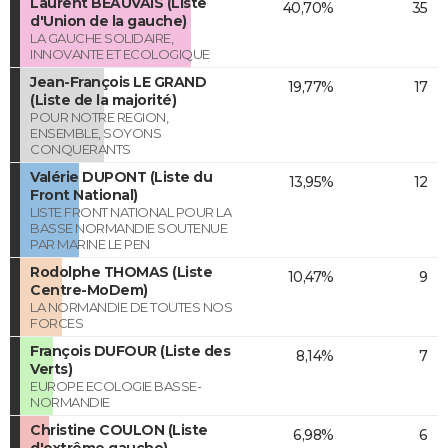
Laurent BEAUVAIS (Liste
40,70%
35
d'Union de la gauche)
LA GAUCHE SOLIDAIRE,
INNOVANTE ET ECOLOGIQUE
Jean-François LE GRAND
19,77%
17
(Liste de la majorité)
POUR NOTRE REGION,
ENSEMBLE, SOYONS
CONQUERANTS
Valérie DUPONT (Liste du
13,95%
12
Front National)
LISTE FRONT NATIONAL POUR LA
BASSE NORMANDIE SOUTENUE
PAR MARINE LE PEN
Rodolphe THOMAS (Liste
10,47%
9
Centre-MoDem)
LA NORMANDIE DE TOUTES NOS
FORCES
François DUFOUR (Liste des
8,14%
7
Verts)
EUROPE ECOLOGIE BASSE-
NORMANDIE
Christine COULON (Liste
6,98%
6
d'extrême gauche)