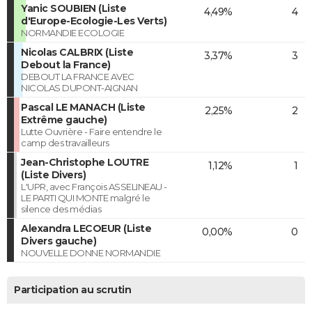
Yanic SOUBIEN (Liste
4,49%
4
d'Europe-Ecologie-Les Verts)
NORMANDIE ECOLOGIE
Nicolas CALBRIX (Liste
3,37%
3
Debout la France)
DEBOUT LA FRANCE AVEC
NICOLAS DUPONT-AIGNAN
Pascal LE MANACH (Liste
2,25%
2
Extrême gauche)
Lutte Ouvrière - Faire entendre le
camp des travailleurs
Jean-Christophe LOUTRE
1,12%
1
(Liste Divers)
L'UPR, avec François ASSELINEAU -
LE PARTI QUI MONTE malgré le
silence des médias
Alexandra LECOEUR (Liste
0,00%
0
Divers gauche)
NOUVELLE DONNE NORMANDIE
Participation au scrutin