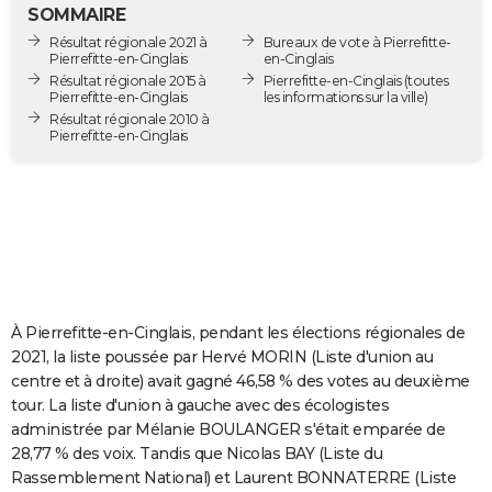
SOMMAIRE
City break
Voyage de noces
Climat
Destinations
Voyage nature
Forum
+
PHOTO
Résultat régionale 2021 à
Bureaux de vote à Pierrefitte-
Pierrefitte-en-Cinglais
en-Cinglais
GUIDES D'ACHAT
Résultat régionale 2015 à
Pierrefitte-en-Cinglais
(toutes
Pierrefitte-en-Cinglais
les informations sur la ville)
BONS PLANS
Résultat régionale 2010 à
Pierrefitte-en-Cinglais
CARTE DE VOEUX
Carte Bonne année
Carte Pâques
Carte de Noël
Carte Saint-Valentin
Carte d'anniversaire
DICTIONNAIRE
Biographies
Expressions
Dictionnaire
Citations
Proverbes
PROGRAMME TV
COPAINS D'AVANT
À Pierrefitte-en-Cinglais, pendant les élections régionales de
Se connecter
Collèges
Universités
Service militaire
S'inscrire
Lycées
Primaires
Entreprises
Avis de recherche
AVIS DE DÉCÈS
2021, la liste poussée par Hervé MORIN (Liste d'union au
centre et à droite) avait gagné 46,58 % des votes au deuxième
FORUM
tour. La liste d'union à gauche avec des écologistes
Lifestyle
Sport
Television
Cinema
Bricolage
Culture
Auto
Voyage
administrée par Mélanie BOULANGER s'était emparée de
28,77 % des voix. Tandis que Nicolas BAY (Liste du
Rassemblement National) et Laurent BONNATERRE (Liste