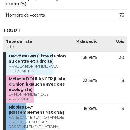
exprimés)
Nombre de votants
76
TOUR 1
Tête de liste
% des voix
Voix
Liste
Hervé MORIN (Liste d'union
38,96%
30
au centre et à droite)
VIVRE LA NORMANDIE AVEC
HERVE MORIN
Mélanie BOULANGER (Liste
23,38%
18
d'union à gauche avec des
écologiste)
LA NORMANDIE NOUS
RASSEMBLE
Nicolas BAY
16,88%
13
(Rassemblement National)
FAIRE GAGNER LA NORMANDIE
LISTE SOUTENUE PAR LE
RASSEMBLEMENT NATIONAL