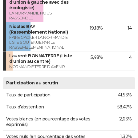
d'union à gauche avec des
écologiste)
LA NORMANDIE NOUS
RASSEMBLE
Nicolas BAY
19,18%
14
(Rassemblement National)
FAIRE GAGNER LA NORMANDIE
LISTE SOUTENUE PAR LE
RASSEMBLEMENT NATIONAL
Laurent BONNATERRE (Liste
5,48%
4
d'union au centre)
NORMANDIE TERRE D'AVENIR
Participation au scrutin
Taux de participation
41,53%
Taux d'abstention
58,47%
Votes blancs (en pourcentage des votes
2,63%
exprimés)
Votes nuls (en pourcentage des votes
1,32%