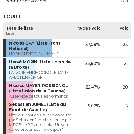
Nombre de votants
108
TOUR 1
Tête de liste
% des voix
Voix
Liste
Nicolas BAY (Liste Front
37,08%
33
National)
NORMANDIE BLEU MARINE
Hervé MORIN (Liste Union de
23,60%
21
la Droite)
LA NORMANDIE CONQUERANTE
AVEC HERVÉ MORIN
Nicolas MAYER-ROSSIGNOL
22,47%
20
(Liste Union de la Gauche)
Au service de tous les Normands
Sébastien JUMEL (Liste du
5,62%
5
Front de Gauche)
Liste du Front de Gauche conduite
par Sébastien Jumel soutenue par
le PCF - le PG ensemble. "Un vent
de colère. Un souffle d'espoir."