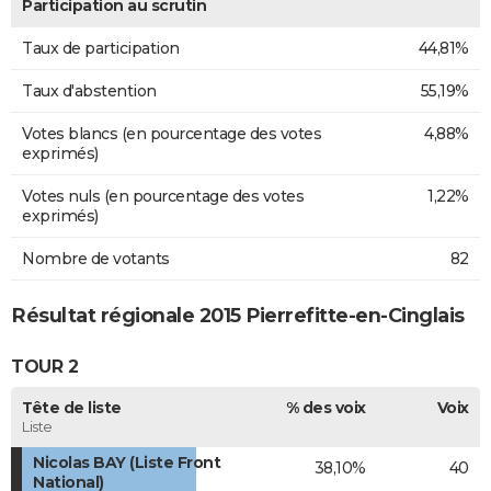
Participation au scrutin
Taux de participation
44,81%
Taux d'abstention
55,19%
Votes blancs (en pourcentage des votes
4,88%
exprimés)
Votes nuls (en pourcentage des votes
1,22%
exprimés)
Nombre de votants
82
Résultat régionale 2015 Pierrefitte-en-Cinglais
TOUR 2
Tête de liste
% des voix
Voix
Liste
Nicolas BAY (Liste Front
38,10%
40
National)