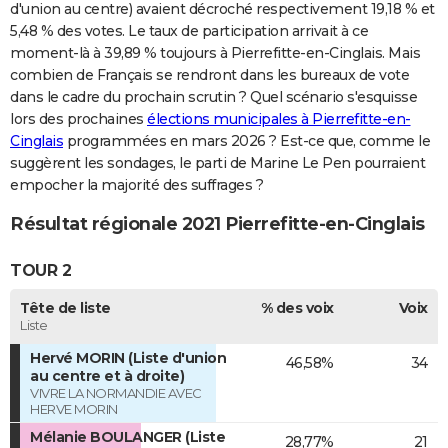
d'union au centre) avaient décroché respectivement 19,18 % et
5,48 % des votes. Le taux de participation arrivait à ce
moment-là à 39,89 % toujours à Pierrefitte-en-Cinglais. Mais
combien de Français se rendront dans les bureaux de vote
dans le cadre du prochain scrutin ? Quel scénario s'esquisse
lors des prochaines
élections municipales à Pierrefitte-en-
Cinglais
programmées en mars 2026 ? Est-ce que, comme le
suggèrent les sondages, le parti de Marine Le Pen pourraient
empocher la majorité des suffrages ?
Résultat régionale 2021 Pierrefitte-en-Cinglais
TOUR 2
Tête de liste
% des voix
Voix
Liste
Hervé MORIN (Liste d'union
46,58%
34
au centre et à droite)
VIVRE LA NORMANDIE AVEC
HERVE MORIN
Mélanie BOULANGER (Liste
28,77%
21