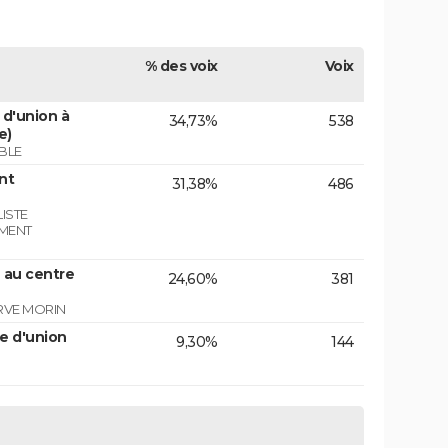
% des voix
Voix
d'union à
34,73%
538
e)
BLE
nt
31,38%
486
ISTE
EMENT
 au centre
24,60%
381
RVE MORIN
e d'union
9,30%
144