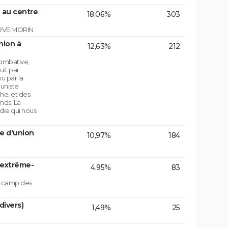
 au centre
18,06%
303
RVE MORIN
nion à
12,63%
212
ombative,
uit par
u par la
uniste
che, et des
nds. La
die qui nous
e d'union
10,97%
184
'extrême-
4,95%
83
le camp des
divers)
1,49%
25