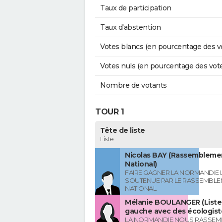
Taux de participation
Taux d'abstention
Votes blancs (en pourcentage des v
Votes nuls (en pourcentage des vot
Nombre de votants
TOUR 1
Tête de liste
Liste
Nicolas BAY (Rassembleme
National)
FAIRE GAGNER LA NORMANDIE L
SOUTENUE PAR LE RASSEMBL
NATIONAL
Mélanie BOULANGER (Liste 
gauche avec des écologist
LA NORMANDIE NOUS RASSEM