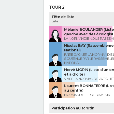
TOUR 2
Tête de liste
Liste
Mélanie BOULANGER (Liste 
gauche avec des écologist
LA NORMANDIE NOUS RASSEM
Nicolas BAY (Rassembleme
National)
FAIRE GAGNER LA NORMANDIE L
SOUTENUE PAR LE RASSEMBL
NATIONAL
Hervé MORIN (Liste d'union
et à droite)
VIVRE LA NORMANDIE AVEC HE
Laurent BONNATERRE (List
au centre)
NORMANDIE TERRE D'AVENIR
Participation au scrutin