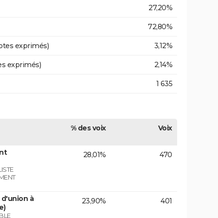
27,20%
72,80%
otes exprimés)
3,12%
es exprimés)
2,14%
1 635
% des voix
Voix
nt
28,01%
470
ISTE
EMENT
d'union à
23,90%
401
e)
BLE