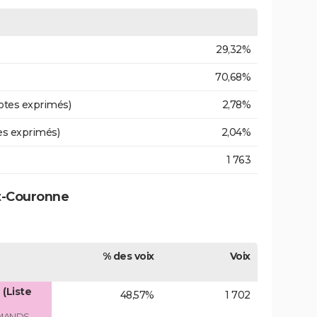
29,32%
70,68%
otes exprimés)
2,78%
es exprimés)
2,04%
1 763
it-Couronne
% des voix
Voix
(Liste
48,57%
1 702
RMANDS