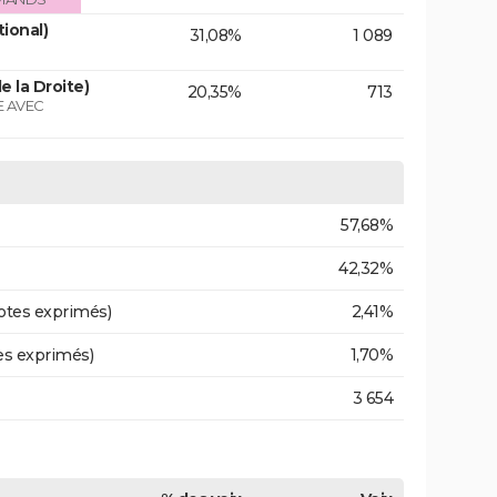
tional)
31,08%
1 089
e la Droite)
20,35%
713
 AVEC
57,68%
42,32%
otes exprimés)
2,41%
es exprimés)
1,70%
3 654