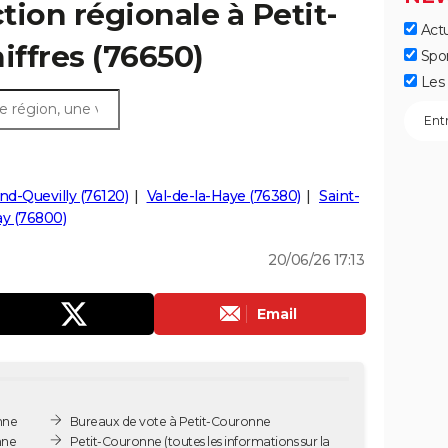
ction régionale à Petit-
Actu
iffres (76650)
Spo
Les 
nd-Quevilly (76120)
Val-de-la-Haye (76380)
Saint-
y (76800)
20/06/26 17:13
Email
nne
Bureaux de vote à Petit-Couronne
nne
Petit-Couronne
(toutes les informations sur la