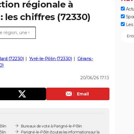
ction régionale à
Actu
: les chiffres (72330)
Spo
Les 
ard (72230)
Yvré-le-Pôlin (72330)
Cérans-
0)
20/06/26 17:13
Email
ôlin
Bureaux de vote à Parigné-le-Pôlin
ôlin
Parigné-le-Pôlin
(toutes les informations sur la