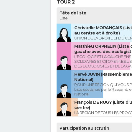
TOUR 2
Tête de liste
Liste
Christelle MORANÇAIS (List
au centre et à droite)
UNION DE LA DROITE ET DU CE
Matthieu ORPHELIN (Liste d
gauche avec des écologist
L'ECOLOGIE ET LA GAUCHE ENS
SOLIDAIRES ET CITOYENNES.LI
DES ECOLOGISTES ET DE LA G
Hervé JUVIN (Rassembleme
National)
POUR UNE REGION QUI VOUS 
Liste soutenue par le Rassembl
National
François DE RUGY (Liste d'
centre)
LA REGION DE TOUS LES PROG
Participation au scrutin