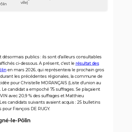
ville)
ôlin
 désormais publics : ils sont d'ailleurs consultables
ffichés ci-dessous. A présent, c'est le
résultat des
ôlin
en mars 2026, qui représentera le prochain gros
21, durant les précédentes régionales, la commune de
écidée pour Christelle MORANÇAIS (Liste d'union au
r. Le candidat a empoché 75 suffrages. Se plaçaient
JUVIN avec 20,9 % des suffrages et Matthieu
es candidats suivants avaient acquis : 25 bulletins
s pour François DE RUGY.
gné-le-Pôlin