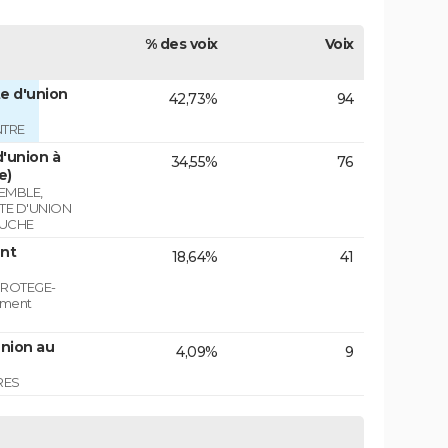
% des voix
Voix
e d'union
42,73%
94
NTRE
'union à
34,55%
76
e)
EMBLE,
STE D'UNION
AUCHE
nt
18,64%
41
PROTEGE-
ement
union au
4,09%
9
RES