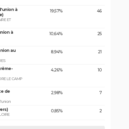
'union à
19,57%
46
e)
IRE ET
nion à
10,64%
25
union au
8,94%
21
RES
trême-
4,26%
10
NDRE LE CAMP
te de
2,98%
7
d'union
ers)
0,85%
2
LOIRE