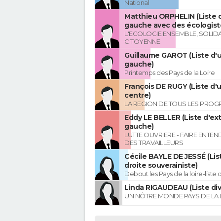
National
Matthieu ORPHELIN (Liste d
gauche avec des écologist
L'ECOLOGIE ENSEMBLE, SOLIDA
CITOYENNE
Guillaume GAROT (Liste d'u
gauche)
Printemps des Pays de la Loire
François DE RUGY (Liste d'
centre)
LA REGION DE TOUS LES PROG
Eddy LE BELLER (Liste d'ex
gauche)
LUTTE OUVRIERE - FAIRE ENTE
DES TRAVAILLEURS
Cécile BAYLE DE JESSÉ (Lis
droite souverainiste)
Debout les Pays de la loire-liste 
Linda RIGAUDEAU (Liste div
UN NÔTRE MONDE PAYS DE LA 