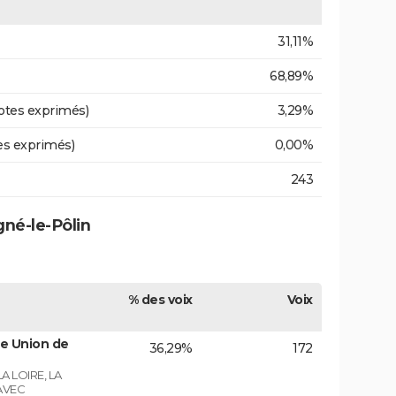
31,11%
68,89%
otes exprimés)
3,29%
es exprimés)
0,00%
243
gné-le-Pôlin
% des voix
Voix
e Union de
36,29%
172
A LOIRE, LA
AVEC