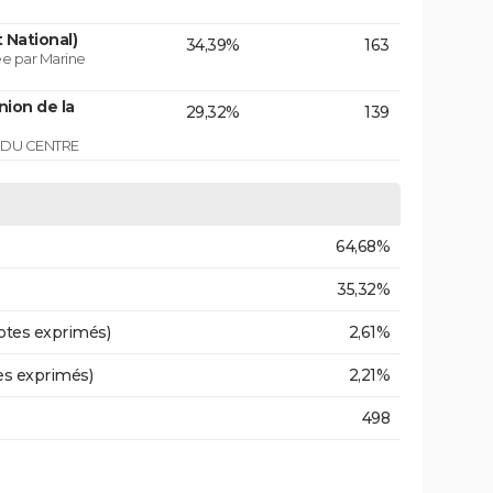
 National)
34,39%
163
e par Marine
ion de la
29,32%
139
T DU CENTRE
64,68%
35,32%
otes exprimés)
2,61%
es exprimés)
2,21%
498