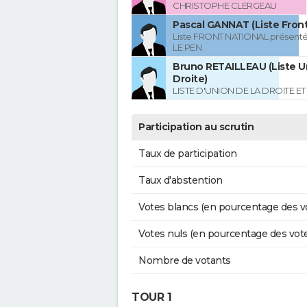
CHRISTOPHE CLERGEAU
Pascal GANNAT (Liste Front
Liste FRONT NATIONAL présenté
LE PEN
Bruno RETAILLEAU (Liste Un
Droite)
LISTE D'UNION DE LA DROITE E
Participation au scrutin
Taux de participation
Taux d'abstention
Votes blancs (en pourcentage des v
Votes nuls (en pourcentage des vot
Nombre de votants
TOUR 1