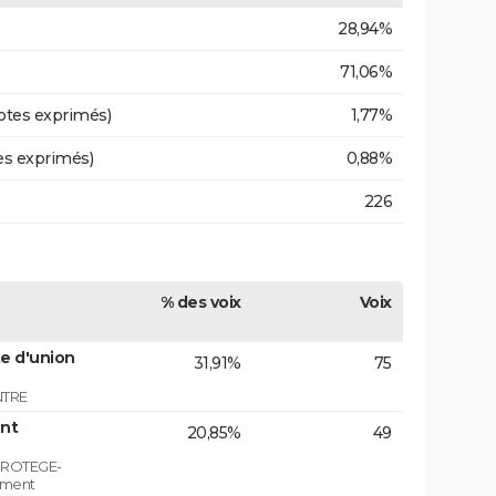
28,94%
71,06%
otes exprimés)
1,77%
es exprimés)
0,88%
226
% des voix
Voix
e d'union
31,91%
75
NTRE
nt
20,85%
49
PROTEGE-
ement