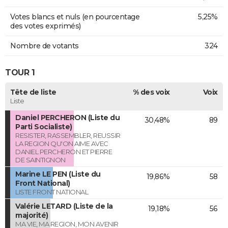
Votes blancs et nuls (en pourcentage
5,25%
des votes exprimés)
Nombre de votants
324
TOUR 1
Tête de liste
% des voix
Voix
Liste
Daniel PERCHERON (Liste du
30,48%
89
Parti Socialiste)
RESISTER, RASSEMBLER, REUSSIR
LA REGION QU'ON AIME AVEC
DANIEL PERCHERON ET PIERRE
DE SAINTIGNON
Marine LE PEN (Liste du
19,86%
58
Front National)
LISTE FRONT NATIONAL
Valérie LETARD (Liste de la
19,18%
56
majorité)
MA VIE, MA REGION, MON AVENIR