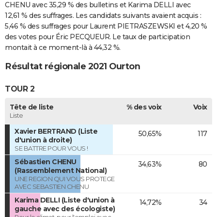
CHENU avec 35,29 % des bulletins et Karima DELLI avec
12,61 % des suffrages. Les candidats suivants avaient acquis :
5,46 % des suffrages pour Laurent PIETRASZEWSKI et 4,20 %
des votes pour Éric PECQUEUR. Le taux de participation
montait à ce moment-là à 44,32 %.
Résultat régionale 2021 Ourton
TOUR 2
Tête de liste
% des voix
Voix
Liste
Xavier BERTRAND (Liste
50,65%
117
d'union à droite)
SE BATTRE POUR VOUS !
Sébastien CHENU
34,63%
80
(Rassemblement National)
UNE REGION QUI VOUS PROTEGE
AVEC SEBASTIEN CHENU
Karima DELLI (Liste d'union à
14,72%
34
gauche avec des écologiste)