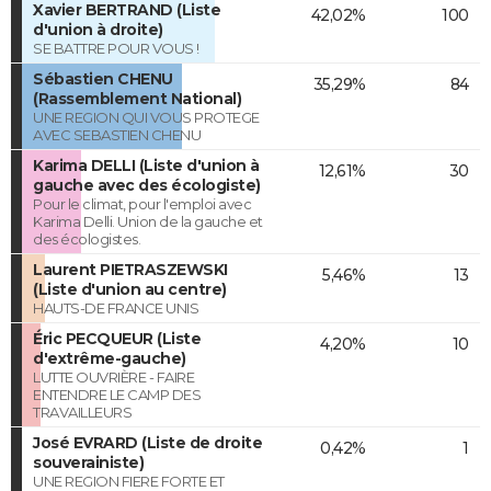
Xavier BERTRAND (Liste
42,02%
100
d'union à droite)
SE BATTRE POUR VOUS !
Sébastien CHENU
35,29%
84
(Rassemblement National)
UNE REGION QUI VOUS PROTEGE
AVEC SEBASTIEN CHENU
Karima DELLI (Liste d'union à
12,61%
30
gauche avec des écologiste)
Pour le climat, pour l'emploi avec
Karima Delli. Union de la gauche et
des écologistes.
Laurent PIETRASZEWSKI
5,46%
13
(Liste d'union au centre)
HAUTS-DE FRANCE UNIS
Éric PECQUEUR (Liste
4,20%
10
d'extrême-gauche)
LUTTE OUVRIÈRE - FAIRE
ENTENDRE LE CAMP DES
TRAVAILLEURS
José EVRARD (Liste de droite
0,42%
1
souverainiste)
UNE REGION FIERE FORTE ET