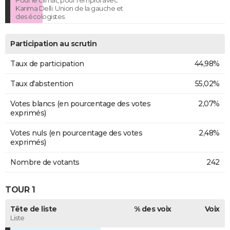
Pour le climat, pour l'emploi avec
Karima Delli. Union de la gauche et
des écologistes.
Participation au scrutin
Taux de participation
44,98%
Taux d'abstention
55,02%
Votes blancs (en pourcentage des votes
2,07%
exprimés)
Votes nuls (en pourcentage des votes
2,48%
exprimés)
Nombre de votants
242
TOUR 1
Tête de liste
% des voix
Voix
Liste