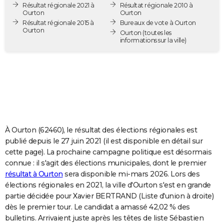
Résultat régionale 2021 à
Résultat régionale 2010 à
City break
Voyage de noces
Climat
Destinations
Voyage nature
Forum
+
PHOTO
Ourton
Ourton
Résultat régionale 2015 à
Bureaux de vote à Ourton
Ourton
GUIDES D'ACHAT
Ourton
(toutes les
informations sur la ville)
BONS PLANS
CARTE DE VOEUX
Carte Bonne année
Carte Pâques
Carte de Noël
Carte Saint-Valentin
Carte d'anniversaire
DICTIONNAIRE
Biographies
Expressions
Dictionnaire
Citations
Proverbes
PROGRAMME TV
À Ourton (62460), le résultat des élections régionales est
COPAINS D'AVANT
publié depuis le 27 juin 2021 (il est disponible en détail sur
cette page). La prochaine campagne politique est désormais
Se connecter
Collèges
Universités
Service militaire
S'inscrire
Lycées
Primaires
Entreprises
Avis de recherche
AVIS DE DÉCÈS
connue : il s'agit des élections municipales, dont le premier
résultat à Ourton
sera disponible mi-mars 2026. Lors des
FORUM
élections régionales en 2021, la ville d'Ourton s'est en grande
Lifestyle
Sport
Television
Cinema
Bricolage
Culture
Auto
Voyage
partie décidée pour Xavier BERTRAND (Liste d'union à droite)
dès le premier tour. Le candidat a amassé 42,02 % des
bulletins. Arrivaient juste après les têtes de liste Sébastien