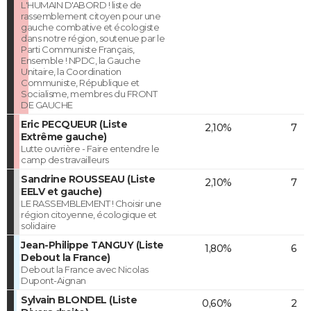
L'HUMAIN D'ABORD ! liste de
rassemblement citoyen pour une
gauche combative et écologiste
dans notre région, soutenue par le
Parti Communiste Français,
Ensemble ! NPDC, la Gauche
Unitaire, la Coordination
Communiste, République et
Socialisme, membres du FRONT
DE GAUCHE
Eric PECQUEUR (Liste
2,10%
7
Extrême gauche)
Lutte ouvrière - Faire entendre le
camp des travailleurs
Sandrine ROUSSEAU (Liste
2,10%
7
EELV et gauche)
LE RASSEMBLEMENT ! Choisir une
région citoyenne, écologique et
solidaire
Jean-Philippe TANGUY (Liste
1,80%
6
Debout la France)
Debout la France avec Nicolas
Dupont-Aignan
Sylvain BLONDEL (Liste
0,60%
2