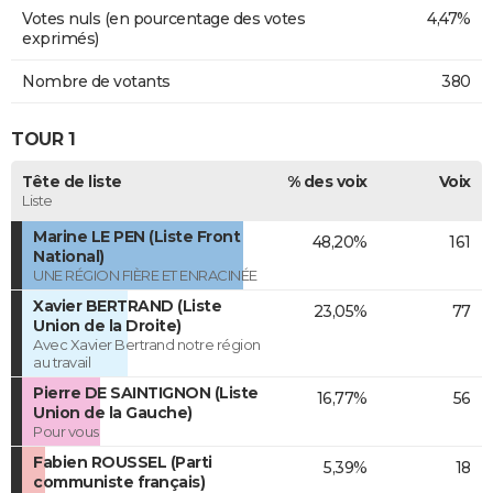
Votes nuls (en pourcentage des votes
4,47%
exprimés)
Nombre de votants
380
TOUR 1
Tête de liste
% des voix
Voix
Liste
Marine LE PEN (Liste Front
48,20%
161
National)
UNE RÉGION FIÈRE ET ENRACINÉE
Xavier BERTRAND (Liste
23,05%
77
Union de la Droite)
Avec Xavier Bertrand notre région
au travail
Pierre DE SAINTIGNON (Liste
16,77%
56
Union de la Gauche)
Pour vous
Fabien ROUSSEL (Parti
5,39%
18
communiste français)