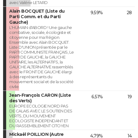
avec Valérie LETARD
Alain BOCQUET (Liste du
9,59%
28
Parti Comm. et du Parti
Gauche)
L'HUMAIN d'ABORD ! Une gauche
combative, sociale, écologiste et
citoyenne pour ma Région.
Ensemble avec Alain BOCQUET.
Liste D'UNION présentée par le
PARTI COMMUNISTE FRANÇAIS, Le
PARTI DE GAUCHE, la GAUCHE
UNITAIRE, les ALTERNATIFS, la
GAUCHE ALTERNATIVE rassemblés
avec le FRONT DE GAUCHE élargi
à des représentants du
mouvement social et de la société
civile.
Jean-François CARON (Liste
6,51%
19
des Verts)
EUROPE ECOLOGIE NORD PAS
DE CALAIS AVEC LE SOUTIEN DES
VERTS, DU MOUVEMENT
ECOLOGISTE INDEPENDANT ET
DU RASSEMBLEMENT CITOYEN
Mickaël POILLION (Autre
4,79%
14