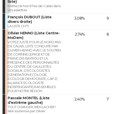
liste)
Mettez le Nord Pas-de-Calais dans
vos assiettes
François DUBOUT (Liste
3,08%
9
divers droite)
LA LISTE CH'TI
Olivier HENNO (Liste Centre-
2,74%
8
MoDem)
VOTEZ JUSTE POUR LE NORD PAS
DE CALAIS, LISTE CONDUITE PAR
OLIVIER HENNO AVEC LE SOUTIEN
DE CORINNE LEPAGE ET DE
FRANCOIS BAYROU ET LA
PRESENCE DES PERSONNALITES
DU CENTRE, DE GAULLISTES
SOCIAUX, D'ECOLOGISTES
(GENERATION ECOLOGIE,
ECOLOGIE DEMOCRATE, CAP 21,
ALLIANCE ECOLOGISTE
INDEPENDANTE) RASSEMBLES
POUR NOTRE REGION.
Pascale MONTEL (Liste
2,40%
7
d'extrême gauche)
TOUT CHANGER, RIEN LACHER !
liste soutenue par Olivier