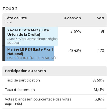
TOUR 2
Tête de liste
% des voix
Voix
Liste
Xavier BERTRAND (Liste
51,57%
181
Union de la Droite)
Avec Xavier Bertrand notre région
au travail
Marine LE PEN (Liste Front
48,43%
170
National)
UNE RÉGION FIÈRE ET ENRACINÉE
Participation au scrutin
Taux de participation
68,59%
Taux d'abstention
31,41%
Votes blancs (en pourcentage des votes
3,16%
exprimés)