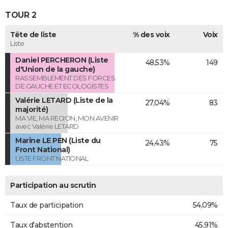
TOUR 2
Tête de liste
% des voix
Voix
Liste
Daniel PERCHERON (Liste
48,53%
149
d'Union de la gauche)
RASSEMBLEMENT DES FORCES
DE GAUCHE ET ECOLOGISTES
Valérie LETARD (Liste de la
27,04%
83
majorité)
MA VIE, MA REGION, MON AVENIR
avec Valérie LETARD
Marine LE PEN (Liste du
24,43%
75
Front National)
LISTE FRONT NATIONAL
Participation au scrutin
Taux de participation
54,09%
Taux d'abstention
45,91%