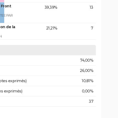
 Front
39,39%
13
TEE PAR
on de la
21,21%
7
N
74,00%
26,00%
otes exprimés)
10,81%
es exprimés)
0,00%
37