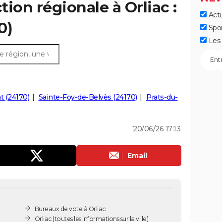
ction régionale à Orliac :
Actu
0)
Spo
Les 
t (24170)
Sainte-Foy-de-Belvès (24170)
Prats-du-
20/06/26 17:13
Email
Bureaux de vote à Orliac
Orliac
(toutes les informations sur la ville)