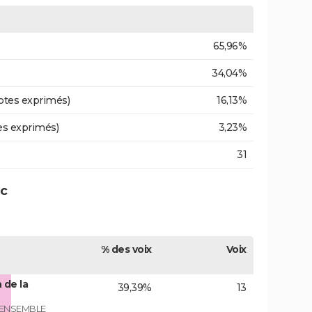
65,96%
34,04%
otes exprimés)
16,13%
es exprimés)
3,23%
31
ac
% des voix
Voix
 de la
39,39%
13
 ENSEMBLE