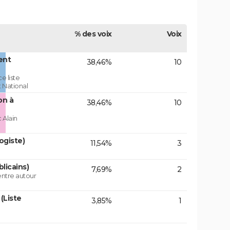
% des voix
Voix
ent
38,46%
10
e liste
 National
on à
38,46%
10
 Alain
ogiste)
11,54%
3
licains)
7,69%
2
centre autour
(Liste
3,85%
1