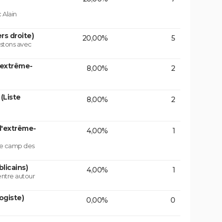
 Alain
rs droite)
20,00%
5
istons avec
'extrême-
8,00%
2
(Liste
8,00%
2
d'extrême-
4,00%
1
 le camp des
licains)
4,00%
1
centre autour
ogiste)
0,00%
0