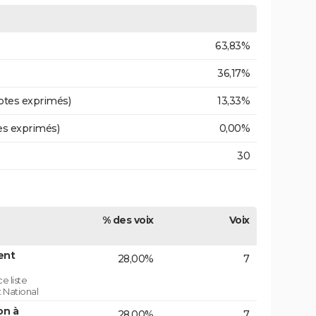
63,83%
36,17%
otes exprimés)
13,33%
es exprimés)
0,00%
30
% des voix
Voix
ent
28,00%
7
e liste
 National
on à
28,00%
7