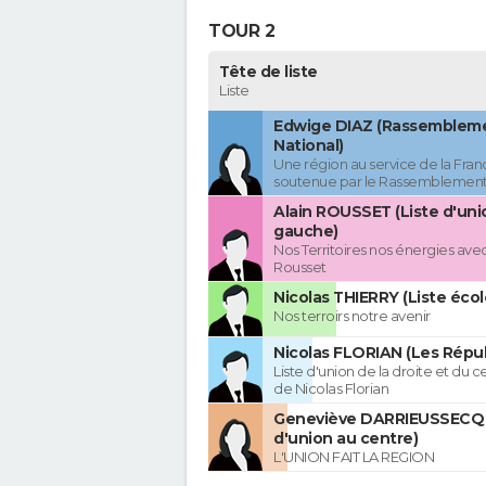
TOUR 2
Tête de liste
Liste
Edwige DIAZ (Rassemblem
National)
Une région au service de la Franc
soutenue par le Rassemblement
Alain ROUSSET (Liste d'uni
gauche)
Nos Territoires nos énergies avec
Rousset
Nicolas THIERRY (Liste écol
Nos terroirs notre avenir
Nicolas FLORIAN (Les Répub
Liste d'union de la droite et du 
de Nicolas Florian
Geneviève DARRIEUSSECQ 
d'union au centre)
L'UNION FAIT LA REGION