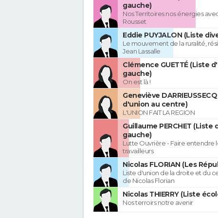
gauche)
Nos Territoires nos énergies avec
Rousset
Eddie PUYJALON (Liste dive
Le mouvement de la ruralité, rés
Jean Lassalle
Clémence GUETTÉ (Liste d
gauche)
On est là !
Geneviève DARRIEUSSECQ 
d'union au centre)
L'UNION FAIT LA REGION
Guillaume PERCHET (Liste 
gauche)
Lutte Ouvrière - Faire entendre
travailleurs
Nicolas FLORIAN (Les Répub
Liste d'union de la droite et du 
de Nicolas Florian
Nicolas THIERRY (Liste écol
Nos terroirs notre avenir