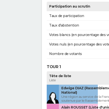
Participation au scrutin
Taux de participation
Taux d'abstention
Votes blancs (en pourcentage des v
Votes nuls (en pourcentage des vot
Nombre de votants
TOUR 1
Tête de liste
Liste
Edwige DIAZ (Rassemblem
National)
Une région au service de la Franc
soutenue par le Rassemblement
Alain ROUSSET (Liste d'uni