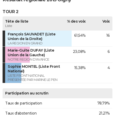
TOUR 2
Tête de liste
% des voix
Voix
Liste
François SAUVADET (Liste
61,54%
16
Union de la Droite)
LA REGION EN GRAND
Marie-Guite DUFAY (Liste
23,08%
6
Union de la Gauche)
NOTRE REGION D'AVANCE
Sophie MONTEL (Liste Front
15,38%
4
National)
LISTE FRONT NATIONAL
PRÉSENTÉE PAR MARINE LE PEN
Participation au scrutin
Taux de participation
78,79%
Taux d'abstention
21,21%