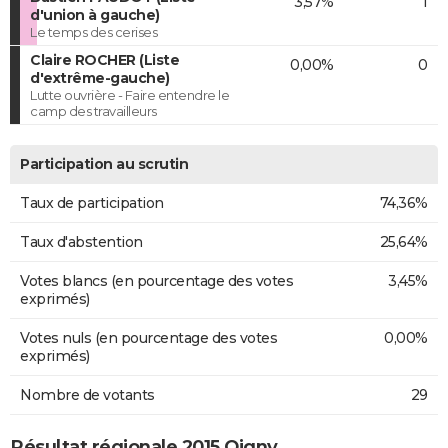
3,57%
1
d'union à gauche)
Le temps des cerises
Claire ROCHER (Liste
0,00%
0
d'extrême-gauche)
Lutte ouvrière - Faire entendre le
camp des travailleurs
Participation au scrutin
Taux de participation
74,36%
Taux d'abstention
25,64%
Votes blancs (en pourcentage des votes
3,45%
exprimés)
Votes nuls (en pourcentage des votes
0,00%
exprimés)
Nombre de votants
29
Résultat régionale 2015 Oigny