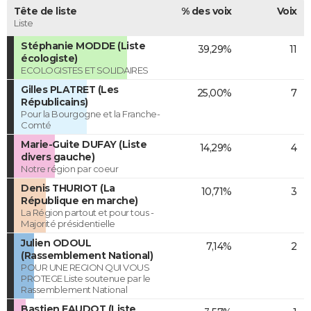
Tête de liste
% des voix
Voix
Liste
Stéphanie MODDE (Liste
39,29%
11
écologiste)
ECOLOGISTES ET SOLIDAIRES
Gilles PLATRET (Les
25,00%
7
Républicains)
Pour la Bourgogne et la Franche-
Comté
Marie-Guite DUFAY (Liste
14,29%
4
divers gauche)
Notre région par coeur
Denis THURIOT (La
10,71%
3
République en marche)
La Région partout et pour tous -
Majorité présidentielle
Julien ODOUL
7,14%
2
(Rassemblement National)
POUR UNE REGION QUI VOUS
PROTEGE Liste soutenue par le
Rassemblement National
Bastien FAUDOT (Liste