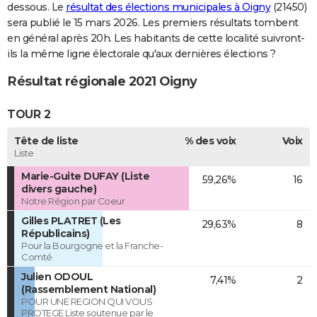
dessous. Le
résultat des élections municipales à Oigny
(21450)
sera publié le 15 mars 2026. Les premiers résultats tombent
en général après 20h. Les habitants de cette localité suivront-
ils la même ligne électorale qu'aux dernières élections ?
Résultat régionale 2021 Oigny
TOUR 2
Tête de liste
% des voix
Voix
Liste
Marie-Guite DUFAY (Liste
59,26%
16
divers gauche)
Notre Région par Coeur
Gilles PLATRET (Les
29,63%
8
Républicains)
Pour la Bourgogne et la Franche-
Comté
Julien ODOUL
7,41%
2
(Rassemblement National)
POUR UNE REGION QUI VOUS
PROTEGE Liste soutenue par le