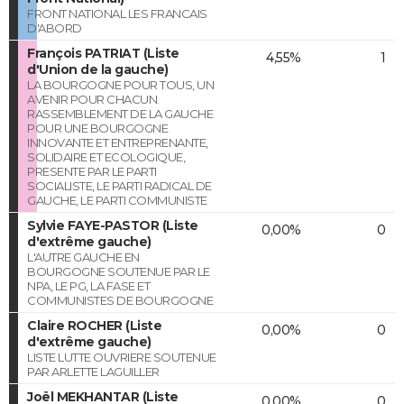
FRONT NATIONAL LES FRANCAIS
D'ABORD
François PATRIAT (Liste
4,55%
1
d'Union de la gauche)
LA BOURGOGNE POUR TOUS, UN
AVENIR POUR CHACUN.
RASSEMBLEMENT DE LA GAUCHE
POUR UNE BOURGOGNE
INNOVANTE ET ENTREPRENANTE,
SOLIDAIRE ET ECOLOGIQUE,
PRESENTE PAR LE PARTI
SOCIALISTE, LE PARTI RADICAL DE
GAUCHE, LE PARTI COMMUNISTE
Sylvie FAYE-PASTOR (Liste
0,00%
0
d'extrême gauche)
L'AUTRE GAUCHE EN
BOURGOGNE SOUTENUE PAR LE
NPA, LE PG, LA FASE ET
COMMUNISTES DE BOURGOGNE
Claire ROCHER (Liste
0,00%
0
d'extrême gauche)
LISTE LUTTE OUVRIERE SOUTENUE
PAR ARLETTE LAGUILLER
Joël MEKHANTAR (Liste
0,00%
0