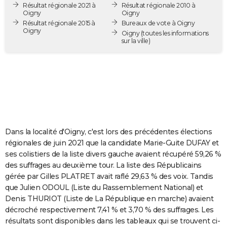
Résultat régionale 2021 à
Résultat régionale 2010 à
City break
Voyage de noces
Climat
Destinations
Voyage nature
Forum
+
PHOTO
Oigny
Oigny
Résultat régionale 2015 à
Bureaux de vote à Oigny
Oigny
GUIDES D'ACHAT
Oigny
(toutes les informations
sur la ville)
BONS PLANS
CARTE DE VOEUX
Carte Bonne année
Carte Pâques
Carte de Noël
Carte Saint-Valentin
Carte d'anniversaire
DICTIONNAIRE
Biographies
Expressions
Dictionnaire
Citations
Proverbes
PROGRAMME TV
Dans la localité d'Oigny, c'est lors des précédentes élections
COPAINS D'AVANT
régionales de juin 2021 que la candidate Marie-Guite DUFAY et
ses colistiers de la liste divers gauche avaient récupéré 59,26 %
Se connecter
Collèges
Universités
Service militaire
S'inscrire
Lycées
Primaires
Entreprises
Avis de recherche
AVIS DE DÉCÈS
des suffrages au deuxième tour. La liste des Républicains
gérée par Gilles PLATRET avait raflé 29,63 % des voix. Tandis
FORUM
que Julien ODOUL (Liste du Rassemblement National) et
Lifestyle
Sport
Television
Cinema
Bricolage
Culture
Auto
Voyage
Denis THURIOT (Liste de La République en marche) avaient
décroché respectivement 7,41 % et 3,70 % des suffrages. Les
résultats sont disponibles dans les tableaux qui se trouvent ci-