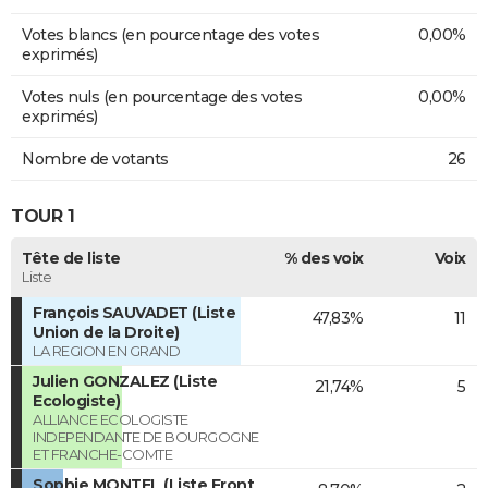
Votes blancs (en pourcentage des votes
0,00%
exprimés)
Votes nuls (en pourcentage des votes
0,00%
exprimés)
Nombre de votants
26
TOUR 1
Tête de liste
% des voix
Voix
Liste
François SAUVADET (Liste
47,83%
11
Union de la Droite)
LA REGION EN GRAND
Julien GONZALEZ (Liste
21,74%
5
Ecologiste)
ALLIANCE ECOLOGISTE
INDEPENDANTE DE BOURGOGNE
ET FRANCHE-COMTE
Sophie MONTEL (Liste Front