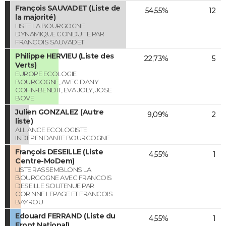
François SAUVADET (Liste de
54,55%
12
la majorité)
LISTE LA BOURGOGNE
DYNAMIQUE CONDUITE PAR
FRANCOIS SAUVADET
Philippe HERVIEU (Liste des
22,73%
5
Verts)
EUROPE ECOLOGIE
BOURGOGNE, AVEC DANY
COHN-BENDIT, EVA JOLY, JOSE
BOVE
Julien GONZALEZ (Autre
9,09%
2
liste)
ALLIANCE ECOLOGISTE
INDEPENDANTE BOURGOGNE
François DESEILLE (Liste
4,55%
1
Centre-MoDem)
LISTE RASSEMBLONS LA
BOURGOGNE AVEC FRANCOIS
DESEILLE SOUTENUE PAR
CORINNE LEPAGE ET FRANCOIS
BAYROU
Edouard FERRAND (Liste du
4,55%
1
Front National)