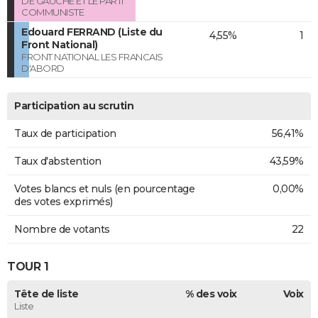
DE GAUCHE ET LE PARTI
COMMUNISTE
Edouard FERRAND (Liste du
4,55%
1
Front National)
FRONT NATIONAL LES FRANCAIS
D'ABORD
Participation au scrutin
Taux de participation
56,41%
Taux d'abstention
43,59%
Votes blancs et nuls (en pourcentage
0,00%
des votes exprimés)
Nombre de votants
22
TOUR 1
Tête de liste
% des voix
Voix
Liste