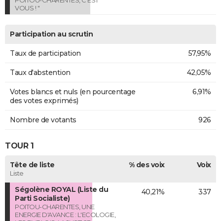
VOUS ! "
Participation au scrutin
Taux de participation
57,95%
Taux d'abstention
42,05%
Votes blancs et nuls (en pourcentage
6,91%
des votes exprimés)
Nombre de votants
926
TOUR 1
Tête de liste
% des voix
Voix
Liste
Ségolène ROYAL (Liste du
40,21%
337
Parti Socialiste)
POITOU-CHARENTES, UNE
ENERGIE D'AVANCE : L'ECOLOGIE,