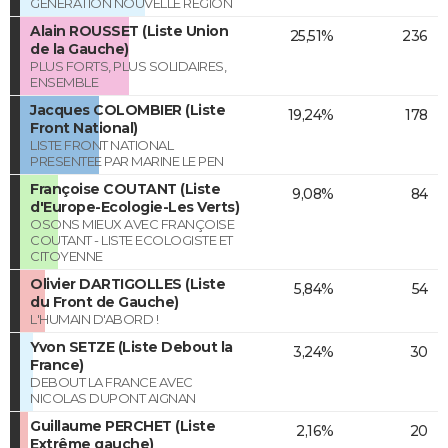
GENERATION NOUVELLE REGION
Alain ROUSSET (Liste Union
25,51%
236
de la Gauche)
PLUS FORTS, PLUS SOLIDAIRES,
ENSEMBLE
Jacques COLOMBIER (Liste
19,24%
178
Front National)
LISTE FRONT NATIONAL
PRESENTEE PAR MARINE LE PEN
Françoise COUTANT (Liste
9,08%
84
d'Europe-Ecologie-Les Verts)
OSONS MIEUX AVEC FRANÇOISE
COUTANT - LISTE ECOLOGISTE ET
CITOYENNE
Olivier DARTIGOLLES (Liste
5,84%
54
du Front de Gauche)
L'HUMAIN D'ABORD !
Yvon SETZE (Liste Debout la
3,24%
30
France)
DEBOUT LA FRANCE AVEC
NICOLAS DUPONT AIGNAN
Guillaume PERCHET (Liste
2,16%
20
Extrême gauche)