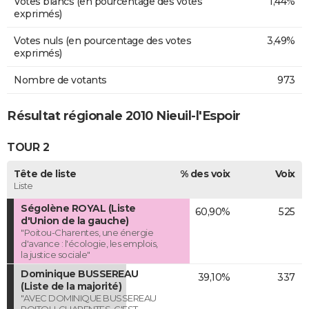
Votes blancs (en pourcentage des votes
1,44%
exprimés)
Votes nuls (en pourcentage des votes
3,49%
exprimés)
Nombre de votants
973
Résultat régionale 2010 Nieuil-l'Espoir
TOUR 2
Tête de liste
% des voix
Voix
Liste
Ségolène ROYAL (Liste
60,90%
525
d'Union de la gauche)
"Poitou-Charentes, une énergie
d'avance : l'écologie, les emplois,
la justice sociale"
Dominique BUSSEREAU
39,10%
337
(Liste de la majorité)
"AVEC DOMINIQUE BUSSEREAU
POITOU-CHARENTES, C'EST