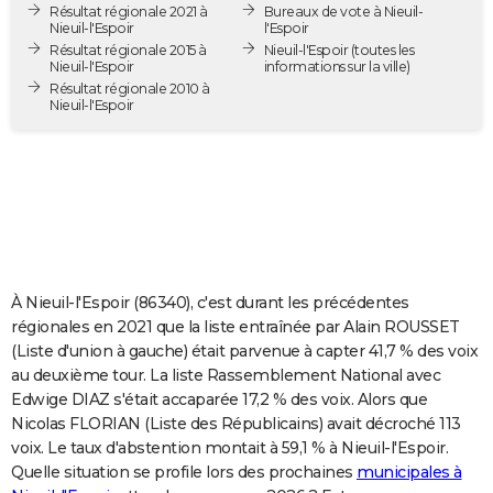
Résultat régionale 2021 à
Bureaux de vote à Nieuil-
City break
Voyage de noces
Climat
Destinations
Voyage nature
Forum
+
PHOTO
Nieuil-l'Espoir
l'Espoir
Résultat régionale 2015 à
Nieuil-l'Espoir
(toutes les
Nieuil-l'Espoir
informations sur la ville)
GUIDES D'ACHAT
Résultat régionale 2010 à
Nieuil-l'Espoir
BONS PLANS
CARTE DE VOEUX
Carte Bonne année
Carte Pâques
Carte de Noël
Carte Saint-Valentin
Carte d'anniversaire
DICTIONNAIRE
Biographies
Expressions
Dictionnaire
Citations
Proverbes
PROGRAMME TV
COPAINS D'AVANT
À Nieuil-l'Espoir (86340), c'est durant les précédentes
régionales en 2021 que la liste entraînée par Alain ROUSSET
Se connecter
Collèges
Universités
Service militaire
S'inscrire
Lycées
Primaires
Entreprises
Avis de recherche
AVIS DE DÉCÈS
(Liste d'union à gauche) était parvenue à capter 41,7 % des voix
au deuxième tour. La liste Rassemblement National avec
FORUM
Edwige DIAZ s'était accaparée 17,2 % des voix. Alors que
Nicolas FLORIAN (Liste des Républicains) avait décroché 113
Lifestyle
Sport
Television
Cinema
Bricolage
Culture
Auto
Voyage
voix. Le taux d'abstention montait à 59,1 % à Nieuil-l'Espoir.
Quelle situation se profile lors des prochaines
municipales à