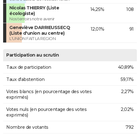
Nicolas THIERRY (Liste
14,25%
108
écologiste)
Nos terroirs notre avenir
Geneviève DARRIEUSSECQ
12,01%
91
(Liste d'union au centre)
L'UNION FAIT LA REGION
Participation au scrutin
Taux de participation
40,89%
Taux d'abstention
59,11%
Votes blancs (en pourcentage des votes
2,27%
exprimés)
Votes nuls (en pourcentage des votes
2,02%
exprimés)
Nombre de votants
792