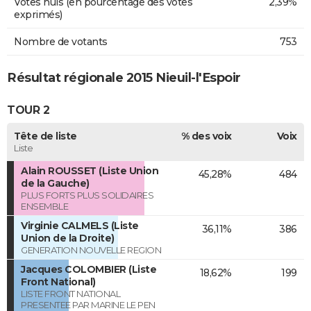
Votes nuls (en pourcentage des votes
2,39%
exprimés)
Nombre de votants
753
Résultat régionale 2015 Nieuil-l'Espoir
TOUR 2
Tête de liste
% des voix
Voix
Liste
Alain ROUSSET (Liste Union
45,28%
484
de la Gauche)
PLUS FORTS PLUS SOLIDAIRES
ENSEMBLE
Virginie CALMELS (Liste
36,11%
386
Union de la Droite)
GENERATION NOUVELLE REGION
Jacques COLOMBIER (Liste
18,62%
199
Front National)
LISTE FRONT NATIONAL
PRESENTEE PAR MARINE LE PEN