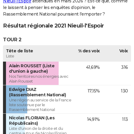
Nieuil-l'Espoir
attendues en mars 2026 ? Est-ce que, comme
le laissent à penser les enquêtes d’opinion, le
Rassemblement National pourraient l'emporter ?
Résultat régionale 2021 Nieuil-l'Espoir
TOUR 2
Tête de liste
% des voix
Voix
Liste
Alain ROUSSET (Liste
41,69%
316
d'union à gauche)
Nos Territoires nos énergies avec
Alain Rousset
Edwige DIAZ
17,15%
130
(Rassemblement National)
Une région au service de la France
liste soutenue par le
Rassemblement National
Nicolas FLORIAN (Les
14,91%
113
Républicains)
Liste d'union de la droite et du
centre autour de Nicolas Florian