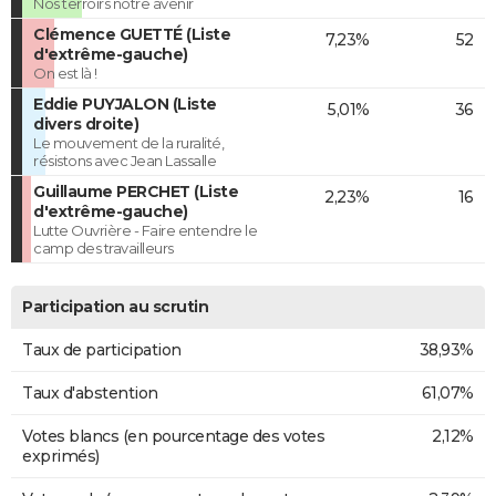
Nos terroirs notre avenir
Clémence GUETTÉ (Liste
7,23%
52
d'extrême-gauche)
On est là !
Eddie PUYJALON (Liste
5,01%
36
divers droite)
Le mouvement de la ruralité,
résistons avec Jean Lassalle
Guillaume PERCHET (Liste
2,23%
16
d'extrême-gauche)
Lutte Ouvrière - Faire entendre le
camp des travailleurs
Participation au scrutin
Taux de participation
38,93%
Taux d'abstention
61,07%
Votes blancs (en pourcentage des votes
2,12%
exprimés)