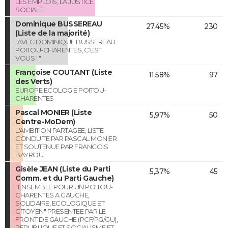
LES EMPLOIS, LA JUSTICE
SOCIALE
Dominique BUSSEREAU
27,45%
230
(Liste de la majorité)
"AVEC DOMINIQUE BUSSEREAU
POITOU-CHARENTES, C'EST
VOUS ! "
Françoise COUTANT (Liste
11,58%
97
des Verts)
EUROPE ECOLOGIE POITOU-
CHARENTES
Pascal MONIER (Liste
5,97%
50
Centre-MoDem)
L'AMBITION PARTAGEE, LISTE
CONDUITE PAR PASCAL MONIER
ET SOUTENUE PAR FRANCOIS
BAYROU
Gisèle JEAN (Liste du Parti
5,37%
45
Comm. et du Parti Gauche)
"ENSEMBLE POUR UN POITOU-
CHARENTES A GAUCHE,
SOLIDAIRE, ECOLOGIQUE ET
CITOYEN" PRESENTEE PAR LE
FRONT DE GAUCHE (PCF/PG/GU),
REPUBLIQUE ET SOCIALISME ET