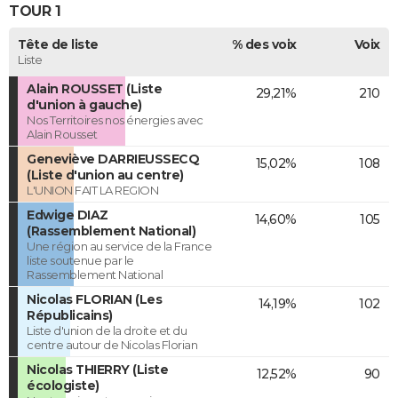
TOUR 1
Tête de liste
% des voix
Voix
Liste
Alain ROUSSET (Liste
29,21%
210
d'union à gauche)
Nos Territoires nos énergies avec
Alain Rousset
Geneviève DARRIEUSSECQ
15,02%
108
(Liste d'union au centre)
L'UNION FAIT LA REGION
Edwige DIAZ
14,60%
105
(Rassemblement National)
Une région au service de la France
liste soutenue par le
Rassemblement National
Nicolas FLORIAN (Les
14,19%
102
Républicains)
Liste d'union de la droite et du
centre autour de Nicolas Florian
Nicolas THIERRY (Liste
12,52%
90
écologiste)