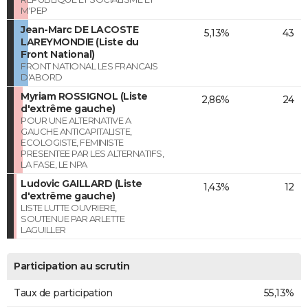
M'PEP
Jean-Marc DE LACOSTE
5,13%
43
LAREYMONDIE (Liste du
Front National)
FRONT NATIONAL LES FRANCAIS
D'ABORD
Myriam ROSSIGNOL (Liste
2,86%
24
d'extrême gauche)
POUR UNE ALTERNATIVE A
GAUCHE ANTICAPITALISTE,
ECOLOGISTE, FEMINISTE
PRESENTEE PAR LES ALTERNATIFS,
LA FASE, LE NPA
Ludovic GAILLARD (Liste
1,43%
12
d'extrême gauche)
LISTE LUTTE OUVRIERE,
SOUTENUE PAR ARLETTE
LAGUILLER
Participation au scrutin
Taux de participation
55,13%