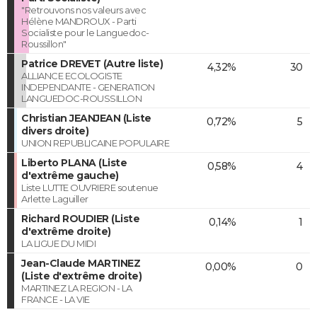
"Retrouvons nos valeurs avec
Hélène MANDROUX - Parti
Socialiste pour le Languedoc-
Roussillon"
Patrice DREVET (Autre liste)
4,32%
30
ALLIANCE ECOLOGISTE
INDEPENDANTE - GENERATION
LANGUEDOC-ROUSSILLON
Christian JEANJEAN (Liste
0,72%
5
divers droite)
UNION REPUBLICAINE POPULAIRE
Liberto PLANA (Liste
0,58%
4
d'extrême gauche)
Liste LUTTE OUVRIERE soutenue
Arlette Laguiller
Richard ROUDIER (Liste
0,14%
1
d'extrême droite)
LA LIGUE DU MIDI
Jean-Claude MARTINEZ
0,00%
0
(Liste d'extrême droite)
MARTINEZ LA REGION - LA
FRANCE - LA VIE