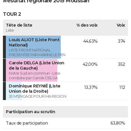
Résultat régionale 2015 Moussan
TOUR 2
Tête de liste
% des voix
Voix
Liste
Louis ALIOT (Liste Front
44,63%
374
National)
LISTE FRONT NATIONAL
PRESENTEE PAR MARINE LE PEN
Carole DELGA (Liste Union
42,00%
352
de la Gauche)
Notre Sud en commun - Liste
conduite par Carole DELGA
Dominique REYNIÉ (Liste
13,37%
112
Union de la Droite)
JE M'ENGAGE POUR MA REGION
Participation au scrutin
Taux de participation
63,80%