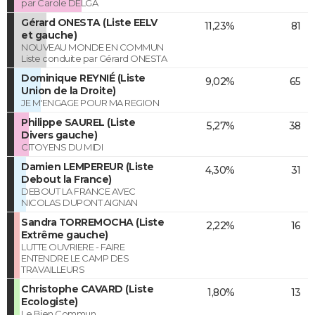
par Carole DELGA
Gérard ONESTA (Liste EELV
11,23%
81
et gauche)
NOUVEAU MONDE EN COMMUN
Liste conduite par Gérard ONESTA
Dominique REYNIÉ (Liste
9,02%
65
Union de la Droite)
JE M'ENGAGE POUR MA REGION
Philippe SAUREL (Liste
5,27%
38
Divers gauche)
CITOYENS DU MIDI
Damien LEMPEREUR (Liste
4,30%
31
Debout la France)
DEBOUT LA FRANCE AVEC
NICOLAS DUPONT AIGNAN
Sandra TORREMOCHA (Liste
2,22%
16
Extrême gauche)
LUTTE OUVRIERE - FAIRE
ENTENDRE LE CAMP DES
TRAVAILLEURS
Christophe CAVARD (Liste
1,80%
13
Ecologiste)
Le Bien Commun