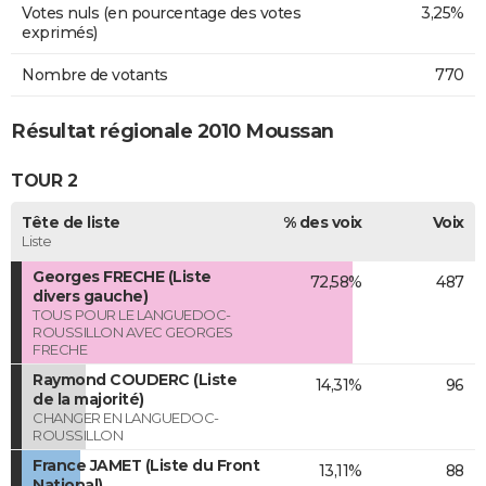
Votes nuls (en pourcentage des votes
3,25%
exprimés)
Nombre de votants
770
Résultat régionale 2010 Moussan
TOUR 2
Tête de liste
% des voix
Voix
Liste
Georges FRECHE (Liste
72,58%
487
divers gauche)
TOUS POUR LE LANGUEDOC-
ROUSSILLON AVEC GEORGES
FRECHE
Raymond COUDERC (Liste
14,31%
96
de la majorité)
CHANGER EN LANGUEDOC-
ROUSSILLON
France JAMET (Liste du Front
13,11%
88
National)