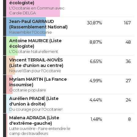
écologiste)
L'Occitanie en Commun avec
Carole DELGA
Jean-Paul GARRAUD
30,87%
167
(Rassemblement National)
Rassembler l'Occitanie
Antoine MAURICE (Liste
8,87%
48
écologiste)
L'Occitanie Naturellement
Vincent TERRAIL-NOVÈS
6,65%
36
(Liste d'union au centre)
Nouvel Élan pour l'Occitanie
Myriam MARTIN (La France
4,99%
27
insoumise)
Occitanie populaire
Aurélien PRADIÉ (Liste
4,44%
24
d'union à droite)
Du courage pour l'Occitanie!
Malena ADRADA (Liste
1,48%
8
d'extrême-gauche)
Lutte ouvrière - Faire entendre le
camp des travailleurs