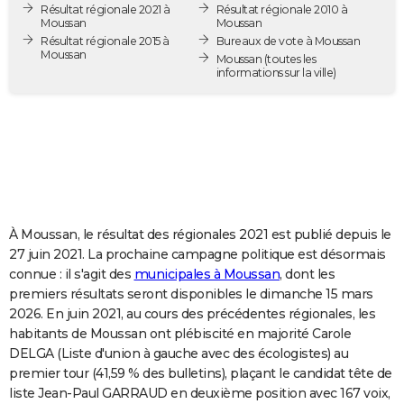
Résultat régionale 2021 à
Résultat régionale 2010 à
City break
Voyage de noces
Climat
Destinations
Voyage nature
Forum
+
PHOTO
Moussan
Moussan
Résultat régionale 2015 à
Bureaux de vote à Moussan
Moussan
GUIDES D'ACHAT
Moussan
(toutes les
informations sur la ville)
BONS PLANS
CARTE DE VOEUX
Carte Bonne année
Carte Pâques
Carte de Noël
Carte Saint-Valentin
Carte d'anniversaire
DICTIONNAIRE
Biographies
Expressions
Dictionnaire
Citations
Proverbes
PROGRAMME TV
À Moussan, le résultat des régionales 2021 est publié depuis le
COPAINS D'AVANT
27 juin 2021. La prochaine campagne politique est désormais
connue : il s'agit des
municipales à Moussan
, dont les
Se connecter
Collèges
Universités
Service militaire
S'inscrire
Lycées
Primaires
Entreprises
Avis de recherche
AVIS DE DÉCÈS
premiers résultats seront disponibles le dimanche 15 mars
2026. En juin 2021, au cours des précédentes régionales, les
FORUM
habitants de Moussan ont plébiscité en majorité Carole
Lifestyle
Sport
Television
Cinema
Bricolage
Culture
Auto
Voyage
DELGA (Liste d'union à gauche avec des écologistes) au
premier tour (41,59 % des bulletins), plaçant le candidat tête de
liste Jean-Paul GARRAUD en deuxième position avec 167 voix,