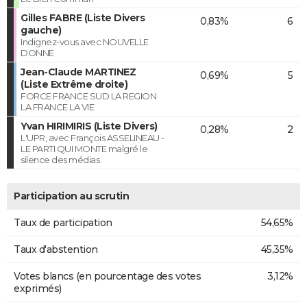
Gilles FABRE (Liste Divers
0,83%
6
gauche)
Indignez-vous avec NOUVELLE
DONNE
Jean-Claude MARTINEZ
0,69%
5
(Liste Extrême droite)
FORCE FRANCE SUD LA REGION
LA FRANCE LA VIE
Yvan HIRIMIRIS (Liste Divers)
0,28%
2
L'UPR, avec François ASSELINEAU -
LE PARTI QUI MONTE malgré le
silence des médias
Participation au scrutin
Taux de participation
54,65%
Taux d'abstention
45,35%
Votes blancs (en pourcentage des votes
3,12%
exprimés)