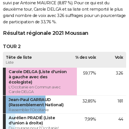
suivi par Antoine MAURICE (8,87 %). Pour ce qui est du
deuxième tour, Carole DELGA et sa liste ont remporté le plus
grand nombre de voix avec 326 suffrages pour un pourcentage
de participation de 33,76 %.
Résultat régionale 2021 Moussan
TOUR 2
Tête de liste
% des voix
Voix
Liste
Carole DELGA (Liste d'union
59,17%
326
à gauche avec des
écologiste)
L'Occitanie en Commun avec
Carole DELGA
Jean-Paul GARRAUD
32,85%
181
(Rassemblement National)
Rassembler l'Occitanie
Aurélien PRADIÉ (Liste
7,99%
44
d'union à droite)
Du courage pour l'Occitanie!