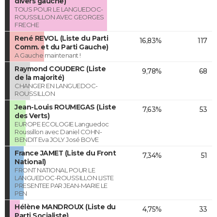
divers gauche)
TOUS POUR LE LANGUEDOC-
ROUSSILLON AVEC GEORGES
FRECHE
René REVOL (Liste du Parti
16,83%
117
Comm. et du Parti Gauche)
A Gauche maintenant !
Raymond COUDERC (Liste
9,78%
68
de la majorité)
CHANGER EN LANGUEDOC-
ROUSSILLON
Jean-Louis ROUMEGAS (Liste
7,63%
53
des Verts)
EUROPE ECOLOGIE Languedoc
Roussillon avec Daniel COHN-
BENDIT Eva JOLY José BOVE
France JAMET (Liste du Front
7,34%
51
National)
FRONT NATIONAL POUR LE
LANGUEDOC-ROUSSILLON LISTE
PRESENTEE PAR JEAN-MARIE LE
PEN
Hélène MANDROUX (Liste du
4,75%
33
Parti Socialiste)