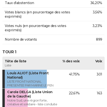
Taux d'abstention
36,20%
Votes blancs (en pourcentage des votes
3,56%
exprimés)
Votes nuls (en pourcentage des votes
3,23%
exprimés)
Nombre de votants
899
TOUR 1
Tête de liste
% des voix
Voix
Liste
Louis ALIOT (Liste Front
41,75%
301
National)
LISTE FRONT NATIONAL
PRESENTEE PAR MARINE LE PEN
Carole DELGA (Liste Union
22,61%
163
de la Gauche)
Notre Sud, une région forte,
créative et solidaire - liste conduite