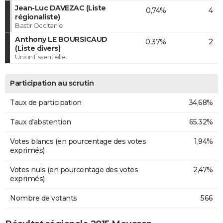
Jean-Luc DAVEZAC (Liste
0,74%
4
régionaliste)
Bastir Occitanie
Anthony LE BOURSICAUD
0,37%
2
(Liste divers)
Union Essentielle
Participation au scrutin
Taux de participation
34,68%
Taux d'abstention
65,32%
Votes blancs (en pourcentage des votes
1,94%
exprimés)
Votes nuls (en pourcentage des votes
2,47%
exprimés)
Nombre de votants
566