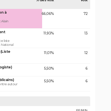
% des voix
Voix
on à
66,06%
72
 Alain
ent
11,93%
13
e liste
 National
(Liste
11,01%
12
ogiste)
5,50%
6
licains)
5,50%
6
centre autour
55,56%