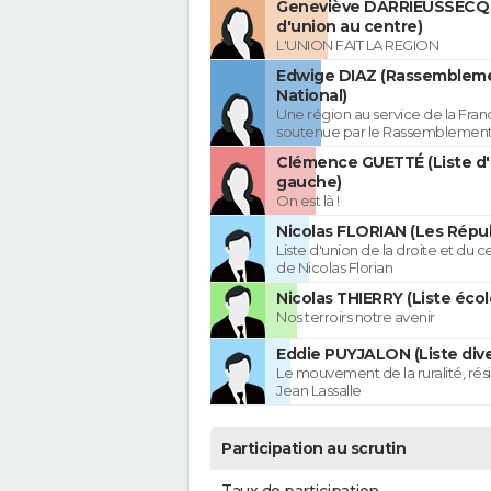
Geneviève DARRIEUSSECQ 
d'union au centre)
L'UNION FAIT LA REGION
Edwige DIAZ (Rassemblem
National)
Une région au service de la Franc
soutenue par le Rassemblement
Clémence GUETTÉ (Liste d
gauche)
On est là !
Nicolas FLORIAN (Les Répub
Liste d'union de la droite et du 
de Nicolas Florian
Nicolas THIERRY (Liste écol
Nos terroirs notre avenir
Eddie PUYJALON (Liste dive
Le mouvement de la ruralité, rés
Jean Lassalle
Participation au scrutin