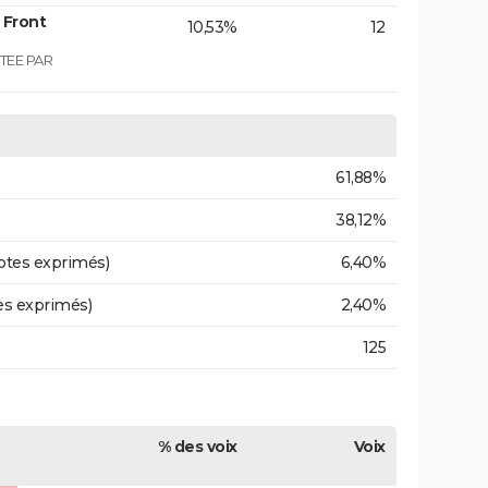
 Front
10,53%
12
TEE PAR
61,88%
38,12%
otes exprimés)
6,40%
es exprimés)
2,40%
125
% des voix
Voix