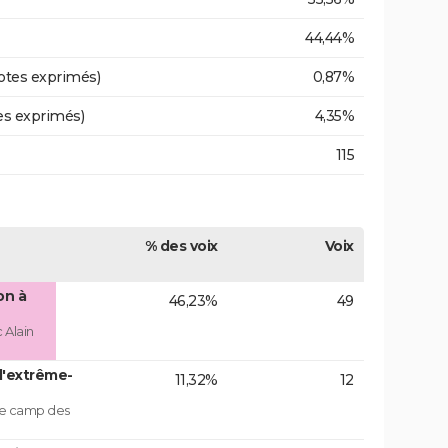
44,44%
otes exprimés)
0,87%
es exprimés)
4,35%
115
% des voix
Voix
on à
46,23%
49
 Alain
d'extrême-
11,32%
12
 le camp des