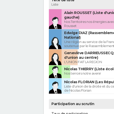
Tête de liste
Liste
Alain ROUSSET (Liste d'uni
gauche)
Nos Territoires nos énergies avec
Rousset
Edwige DIAZ (Rassemblem
National)
Une région au service de la Franc
soutenue par le Rassemblement
Geneviève DARRIEUSSECQ 
d'union au centre)
L'UNION FAIT LA REGION
Nicolas THIERRY (Liste écol
Nos terroirs notre avenir
Nicolas FLORIAN (Les Répub
Liste d'union de la droite et du 
de Nicolas Florian
Participation au scrutin
Taux de participation