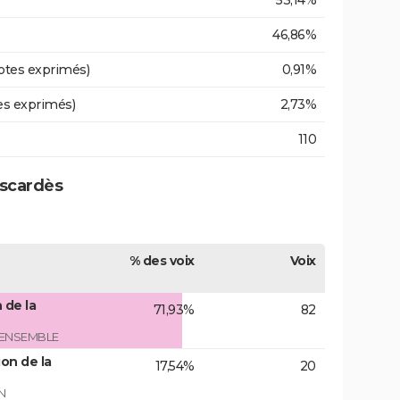
53,14%
46,86%
otes exprimés)
0,91%
es exprimés)
2,73%
110
uscardès
% des voix
Voix
 de la
71,93%
82
 ENSEMBLE
on de la
17,54%
20
N