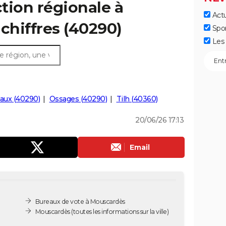
ction régionale à
Actu
 chiffres (40290)
Spo
Les 
aux (40290)
Ossages (40290)
Tilh (40360)
20/06/26 17:13
Email
Bureaux de vote à Mouscardès
Mouscardès
(toutes les informations sur la ville)