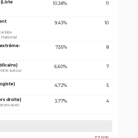
(Liste
10,38%
11
ent
9,43%
10
e liste
 National
'extrême-
7,55%
8
licains)
6,60%
7
centre autour
ogiste)
4,72%
5
rs droite)
3,77%
4
istons avec