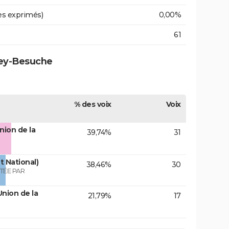
es exprimés)
0,00%
61
tey-Besuche
% des voix
Voix
nion de la
39,74%
31
 National)
38,46%
30
TÉE PAR
nion de la
21,79%
17