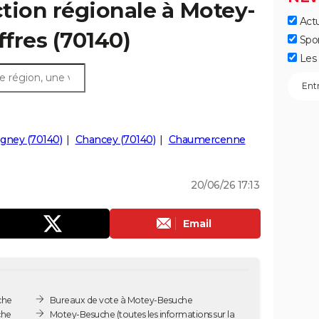
ction régionale à Motey-
Actu
ffres (70140)
Spo
Les 
gney (70140)
Chancey (70140)
Chaumercenne
20/06/26 17:13
Email
che
Bureaux de vote à Motey-Besuche
che
Motey-Besuche
(toutes les informations sur la