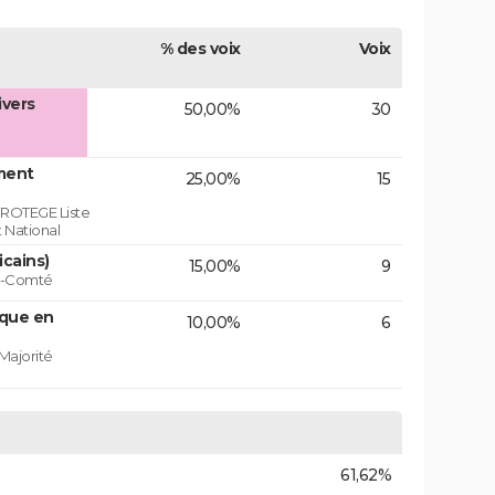
% des voix
Voix
ivers
50,00%
30
ment
25,00%
15
ROTEGE Liste
 National
icains)
15,00%
9
he-Comté
ique en
10,00%
6
Majorité
61,62%