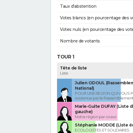
Taux d'abstention
Votes blancs (en pourcentage des v
Votes nuls (en pourcentage des vot
Nombre de votants
TOUR 1
Tête de liste
Liste
Julien ODOUL (Rassemble
National)
POUR UNE REGION QUI VOUS P
soutenue par le Rassemblement
Marie-Guite DUFAY (Liste d
gauche)
Notre région par coeur
Stéphanie MODDE (Liste éc
ECOLOGISTES ET SOLIDAIRES