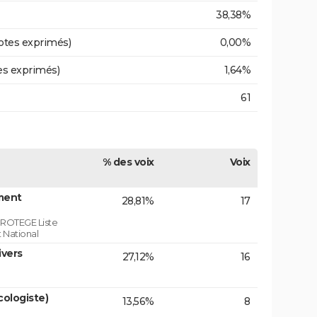
38,38%
otes exprimés)
0,00%
es exprimés)
1,64%
61
% des voix
Voix
ment
28,81%
17
ROTEGE Liste
 National
ivers
27,12%
16
ologiste)
13,56%
8