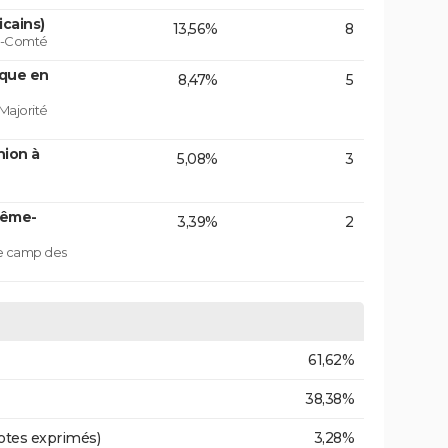
icains)
13,56%
8
he-Comté
ique en
8,47%
5
Majorité
nion à
5,08%
3
rême-
3,39%
2
le camp des
61,62%
38,38%
otes exprimés)
3,28%