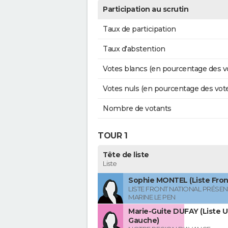
Participation au scrutin
Taux de participation
Taux d'abstention
Votes blancs (en pourcentage des v
Votes nuls (en pourcentage des vot
Nombre de votants
TOUR 1
Tête de liste
Liste
Sophie MONTEL (Liste Front
LISTE FRONT NATIONAL PRÉSEN
MARINE LE PEN
Marie-Guite DUFAY (Liste U
Gauche)