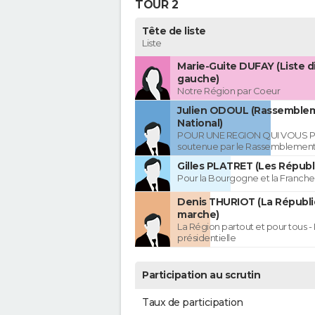
TOUR 2
Tête de liste
Liste
Marie-Guite DUFAY (Liste d
gauche)
Notre Région par Coeur
Julien ODOUL (Rassemble
National)
POUR UNE REGION QUI VOUS P
soutenue par le Rassemblement
Gilles PLATRET (Les Républ
Pour la Bourgogne et la Franc
Denis THURIOT (La Républ
marche)
La Région partout et pour tous - 
présidentielle
Participation au scrutin
Taux de participation