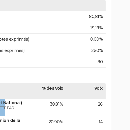
80,81%
19,19%
otes exprimés)
0,00%
es exprimés)
2,50%
80
% des voix
Voix
 National)
38,81%
26
TÉE PAR
nion de la
20,90%
14