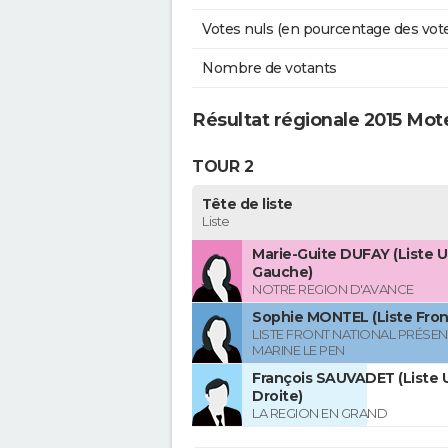
Votes nuls (en pourcentage des vot
Nombre de votants
Résultat régionale 2015 Mo
TOUR 2
Tête de liste
Liste
Marie-Guite DUFAY (Liste U
Gauche)
NOTRE REGION D'AVANCE
Sophie MONTEL (Liste Front
LISTE FRONT NATIONAL PRÉSEN
MARINE LE PEN
François SAUVADET (Liste U
Droite)
LA REGION EN GRAND