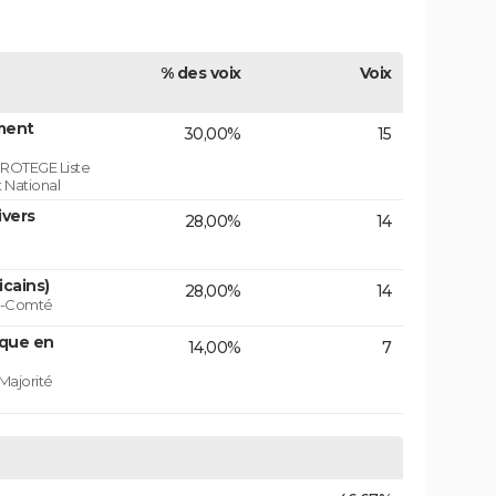
% des voix
Voix
ment
30,00%
15
ROTEGE Liste
 National
ivers
28,00%
14
icains)
28,00%
14
he-Comté
ique en
14,00%
7
Majorité