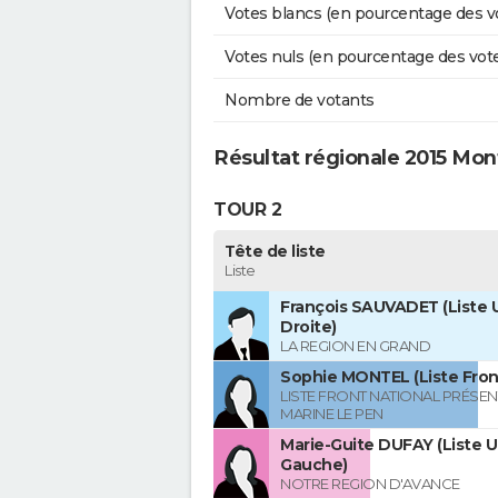
Votes blancs (en pourcentage des v
Votes nuls (en pourcentage des vot
Nombre de votants
Résultat régionale 2015 Mon
TOUR 2
Tête de liste
Liste
François SAUVADET (Liste U
Droite)
LA REGION EN GRAND
Sophie MONTEL (Liste Front
LISTE FRONT NATIONAL PRÉSEN
MARINE LE PEN
Marie-Guite DUFAY (Liste U
Gauche)
NOTRE REGION D'AVANCE