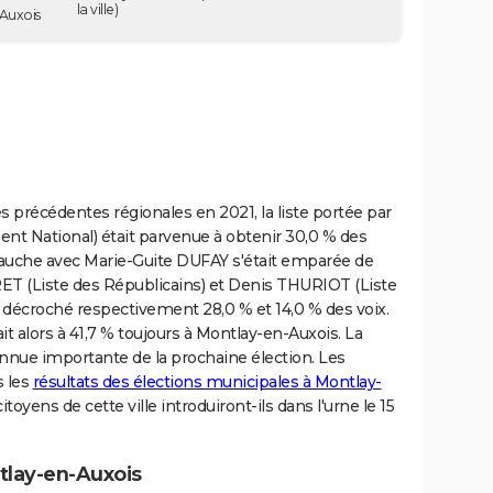
la ville)
-Auxois
s précédentes régionales en 2021, la liste portée par
t National) était parvenue à obtenir 30,0 % des
 gauche avec Marie-Guite DUFAY s'était emparée de
RET (Liste des Républicains) et Denis THURIOT (Liste
décroché respectivement 28,0 % et 14,0 % des voix.
it alors à 41,7 % toujours à Montlay-en-Auxois. La
nnue importante de la prochaine élection. Les
s les
résultats des élections municipales à Montlay-
itoyens de cette ville introduiront-ils dans l'urne le 15
tlay-en-Auxois