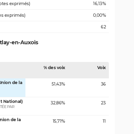
otes exprimés)
16,13%
es exprimés)
0,00%
62
tlay-en-Auxois
% des voix
Voix
nion de la
51,43%
36
 National)
32,86%
23
TÉE PAR
nion de la
15,71%
11