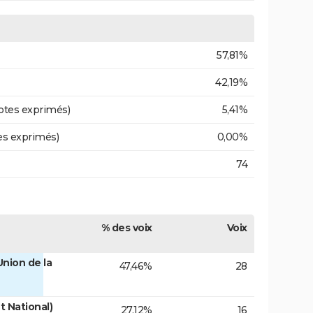
57,81%
42,19%
otes exprimés)
5,41%
es exprimés)
0,00%
74
% des voix
Voix
nion de la
47,46%
28
 National)
27,12%
16