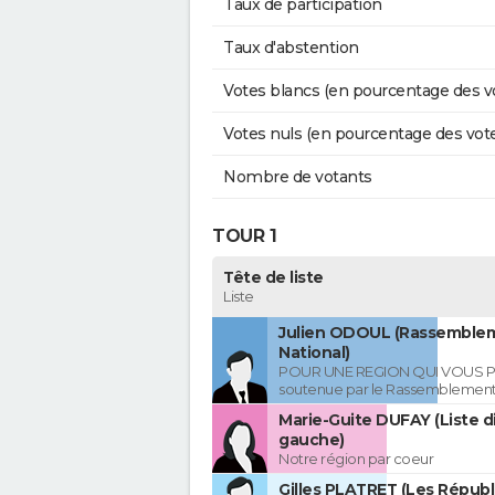
Taux de participation
Taux d'abstention
Votes blancs (en pourcentage des v
Votes nuls (en pourcentage des vot
Nombre de votants
TOUR 1
Tête de liste
Liste
Julien ODOUL (Rassemble
National)
POUR UNE REGION QUI VOUS P
soutenue par le Rassemblement
Marie-Guite DUFAY (Liste d
gauche)
Notre région par coeur
Gilles PLATRET (Les Républ