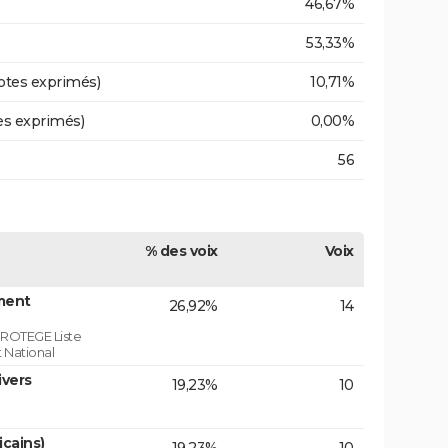
46,67%
53,33%
otes exprimés)
10,71%
es exprimés)
0,00%
56
% des voix
Voix
ment
26,92%
14
ROTEGE Liste
 National
ivers
19,23%
10
icains)