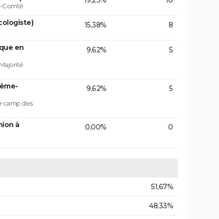
19,23%
10
he-Comté
ologiste)
15,38%
8
ique en
9,62%
5
Majorité
rême-
9,62%
5
le camp des
nion à
0,00%
0
51,67%
48,33%