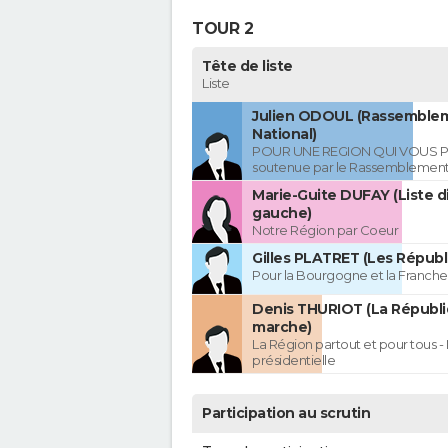
TOUR 2
Tête de liste
Liste
Julien ODOUL (Rassemble
National)
POUR UNE REGION QUI VOUS P
soutenue par le Rassemblement
Marie-Guite DUFAY (Liste d
gauche)
Notre Région par Coeur
Gilles PLATRET (Les Républ
Pour la Bourgogne et la Franc
Denis THURIOT (La Républ
marche)
La Région partout et pour tous - 
présidentielle
Participation au scrutin