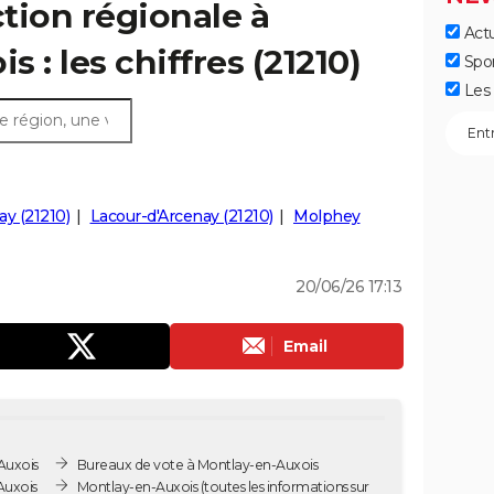
ction régionale à
Actu
 : les chiffres (21210)
Spo
Les 
ay (21210)
Lacour-d'Arcenay (21210)
Molphey
20/06/26 17:13
Email
Auxois
Bureaux de vote à Montlay-en-Auxois
Auxois
Montlay-en-Auxois
(toutes les informations sur