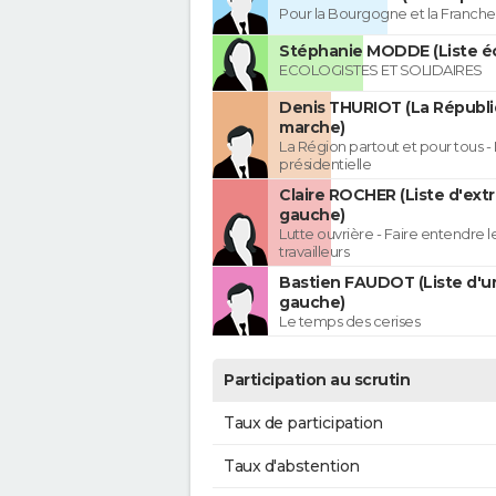
Pour la Bourgogne et la Franc
Stéphanie MODDE (Liste éc
ECOLOGISTES ET SOLIDAIRES
Denis THURIOT (La Républ
marche)
La Région partout et pour tous - 
présidentielle
Claire ROCHER (Liste d'ext
gauche)
Lutte ouvrière - Faire entendre 
travailleurs
Bastien FAUDOT (Liste d'u
gauche)
Le temps des cerises
Participation au scrutin
Taux de participation
Taux d'abstention