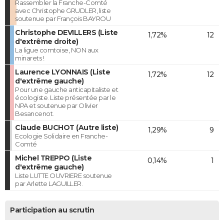
Rassembler la Franche-Comté
avec Christophe GRUDLER, liste
soutenue par François BAYROU
Christophe DEVILLERS (Liste
1,72%
12
d'extrême droite)
La ligue comtoise, NON aux
minarets !
Laurence LYONNAIS (Liste
1,72%
12
d'extrême gauche)
Pour une gauche anticapitaliste et
écologiste. Liste présentée par le
NPA et soutenue par Olivier
Besancenot.
Claude BUCHOT (Autre liste)
1,29%
9
Ecologie Solidaire en Franche-
Comté
Michel TREPPO (Liste
0,14%
1
d'extrême gauche)
Liste LUTTE OUVRIERE soutenue
par Arlette LAGUILLER.
Participation au scrutin