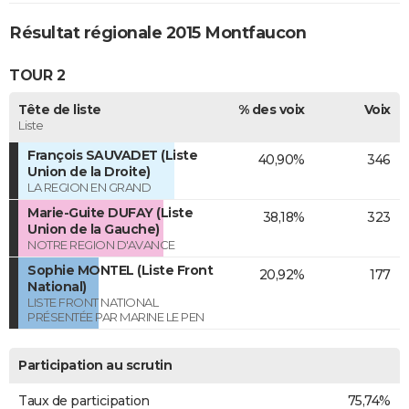
Résultat régionale 2015 Montfaucon
TOUR 2
Tête de liste
% des voix
Voix
Liste
François SAUVADET (Liste
40,90%
346
Union de la Droite)
LA REGION EN GRAND
Marie-Guite DUFAY (Liste
38,18%
323
Union de la Gauche)
NOTRE REGION D'AVANCE
Sophie MONTEL (Liste Front
20,92%
177
National)
LISTE FRONT NATIONAL
PRÉSENTÉE PAR MARINE LE PEN
Participation au scrutin
Taux de participation
75,74%