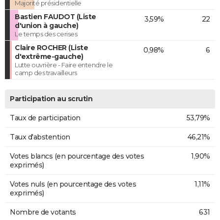
Majorité présidentielle
Bastien FAUDOT (Liste
3,59%
22
d'union à gauche)
Le temps des cerises
Claire ROCHER (Liste
0,98%
6
d'extrême-gauche)
Lutte ouvrière - Faire entendre le
camp des travailleurs
Participation au scrutin
Taux de participation
53,79%
Taux d'abstention
46,21%
Votes blancs (en pourcentage des votes
1,90%
exprimés)
Votes nuls (en pourcentage des votes
1,11%
exprimés)
Nombre de votants
631