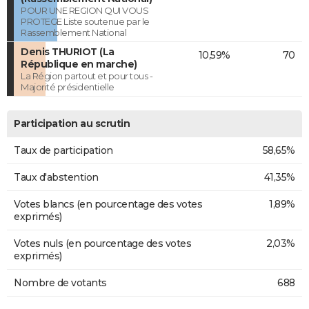
POUR UNE REGION QUI VOUS
PROTEGE Liste soutenue par le
Rassemblement National
Denis THURIOT (La
10,59%
70
République en marche)
La Région partout et pour tous -
Majorité présidentielle
Participation au scrutin
Taux de participation
58,65%
Taux d'abstention
41,35%
Votes blancs (en pourcentage des votes
1,89%
exprimés)
Votes nuls (en pourcentage des votes
2,03%
exprimés)
Nombre de votants
688