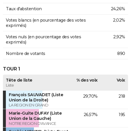
Taux d'abstention
24,26%
Votes blancs (en pourcentage des votes
2,02%
exprimés)
Votes nuls (en pourcentage des votes
2,92%
exprimés)
Nombre de votants
890
TOUR 1
Tête de liste
% des voix
Voix
Liste
François SAUVADET (Liste
29,70%
218
Union de la Droite)
LA REGION EN GRAND
Marie-Guite DUFAY (Liste
26,57%
195
Union de la Gauche)
NOTRE REGION D'AVANCE