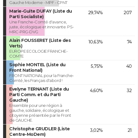
Gauche Moderne - MPF - CPNT
Marie-Guite DUFAY (Liste du
29,74%
207
Parti Socialiste)
Une Franche-Comté d'avance,
juste, écologique et innovante. PS-
MRC-PRG-DVG
Alain FOUSSERET (Liste des
10,63%
74
Verts)
EUROPE ECOLOGIE FRANCHE-
COMTE
Sophie MONTEL (Liste du
5,75%
40
Front National)
FRONT NATIONAL pour la Franche-
Comté, les Français d'abord !
Evelyne TERNANT (Liste du
4,60%
32
Parti Comm. et du Parti
Gauche)
Ensemble pour une région à
gauche, solidaire, écologique et
citoyenne présentée par le Front
de GAUCHE.
Christophe GRUDLER (Liste
3,02%
21
Centre-MoDem)