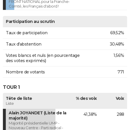
FRONT NATIONAL pour la Franche-
Comté, les Français d'abord !
Participation au scrutin
Taux de participation
69,52%
Taux d'abstention
30,48%
Votes blancs et nuls (en pourcentage
1,56%
des votes exprimés)
Nombre de votants
771
TOUR 1
Tête de liste
% des voix
Voix
Liste
Alain JOYANDET (Liste de la
41,38%
288
majorité)
Majorité présidentielle UMP -
Nouveau Centre - Parti radical -