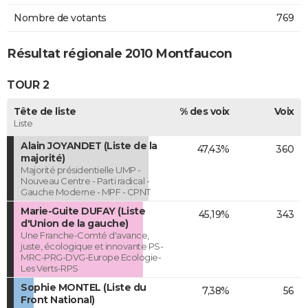
Nombre de votants
769
Résultat régionale 2010 Montfaucon
TOUR 2
Tête de liste
% des voix
Voix
Liste
Alain JOYANDET (Liste de la
47,43%
360
majorité)
Majorité présidentielle UMP -
Nouveau Centre - Parti radical -
Gauche Moderne - MPF - CPNT
Marie-Guite DUFAY (Liste
45,19%
343
d'Union de la gauche)
Une Franche-Comté d'avance,
juste, écologique et innovante PS-
MRC-PRG-DVG-Europe Ecologie-
Les Verts-RPS
Sophie MONTEL (Liste du
7,38%
56
Front National)