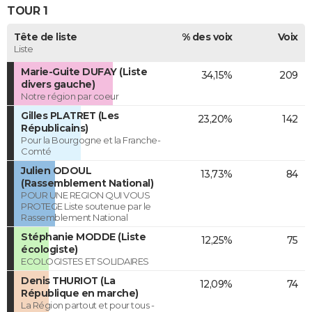
TOUR 1
Tête de liste
% des voix
Voix
Liste
Marie-Guite DUFAY (Liste
34,15%
209
divers gauche)
Notre région par coeur
Gilles PLATRET (Les
23,20%
142
Républicains)
Pour la Bourgogne et la Franche-
Comté
Julien ODOUL
13,73%
84
(Rassemblement National)
POUR UNE REGION QUI VOUS
PROTEGE Liste soutenue par le
Rassemblement National
Stéphanie MODDE (Liste
12,25%
75
écologiste)
ECOLOGISTES ET SOLIDAIRES
Denis THURIOT (La
12,09%
74
République en marche)
La Région partout et pour tous -