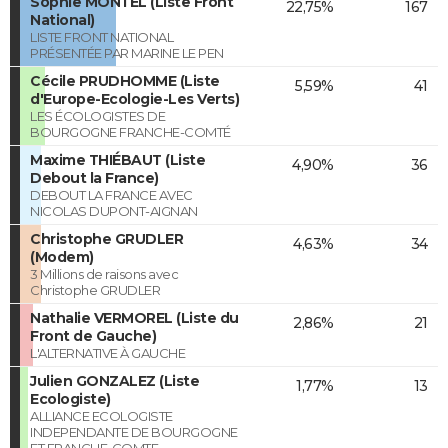
Sophie MONTEL (Liste Front
22,75%
167
National)
LISTE FRONT NATIONAL
PRÉSENTÉE PAR MARINE LE PEN
Cécile PRUDHOMME (Liste
5,59%
41
d'Europe-Ecologie-Les Verts)
LES ÉCOLOGISTES DE
BOURGOGNE FRANCHE-COMTÉ
Maxime THIÉBAUT (Liste
4,90%
36
Debout la France)
DEBOUT LA FRANCE AVEC
NICOLAS DUPONT-AIGNAN
Christophe GRUDLER
4,63%
34
(Modem)
3 Millions de raisons avec
Christophe GRUDLER
Nathalie VERMOREL (Liste du
2,86%
21
Front de Gauche)
L'ALTERNATIVE À GAUCHE
Julien GONZALEZ (Liste
1,77%
13
Ecologiste)
ALLIANCE ECOLOGISTE
INDEPENDANTE DE BOURGOGNE
ET FRANCHE-COMTE