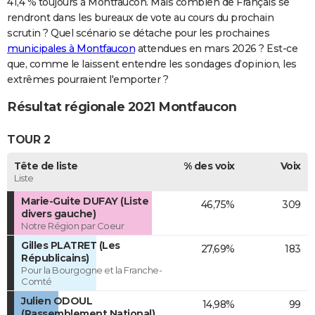
41,4 % toujours à Montfaucon. Mais combien de Français se
rendront dans les bureaux de vote au cours du prochain
scrutin ? Quel scénario se détache pour les prochaines
municipales à Montfaucon
attendues en mars 2026 ? Est-ce
que, comme le laissent entendre les sondages d’opinion, les
extrêmes pourraient l'emporter ?
Résultat régionale 2021 Montfaucon
TOUR 2
Tête de liste
% des voix
Voix
Liste
Marie-Guite DUFAY (Liste
46,75%
309
divers gauche)
Notre Région par Coeur
Gilles PLATRET (Les
27,69%
183
Républicains)
Pour la Bourgogne et la Franche-
Comté
Julien ODOUL
14,98%
99
(Rassemblement National)