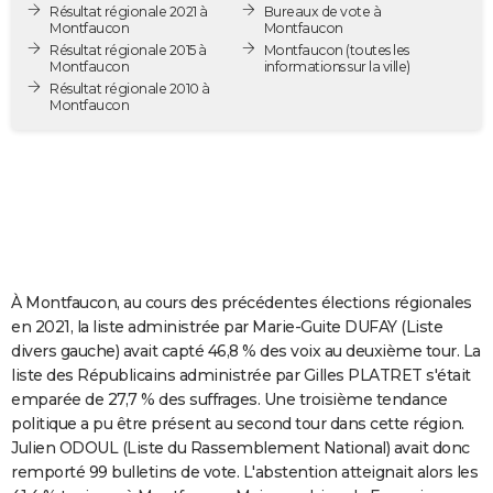
Résultat régionale 2021 à
Bureaux de vote à
City break
Voyage de noces
Climat
Destinations
Voyage nature
Forum
+
PHOTO
Montfaucon
Montfaucon
Résultat régionale 2015 à
Montfaucon
(toutes les
Montfaucon
informations sur la ville)
GUIDES D'ACHAT
Résultat régionale 2010 à
Montfaucon
BONS PLANS
CARTE DE VOEUX
Carte Bonne année
Carte Pâques
Carte de Noël
Carte Saint-Valentin
Carte d'anniversaire
DICTIONNAIRE
Biographies
Expressions
Dictionnaire
Citations
Proverbes
PROGRAMME TV
COPAINS D'AVANT
À Montfaucon, au cours des précédentes élections régionales
en 2021, la liste administrée par Marie-Guite DUFAY (Liste
Se connecter
Collèges
Universités
Service militaire
S'inscrire
Lycées
Primaires
Entreprises
Avis de recherche
AVIS DE DÉCÈS
divers gauche) avait capté 46,8 % des voix au deuxième tour. La
liste des Républicains administrée par Gilles PLATRET s'était
FORUM
emparée de 27,7 % des suffrages. Une troisième tendance
politique a pu être présent au second tour dans cette région.
Lifestyle
Sport
Television
Cinema
Bricolage
Culture
Auto
Voyage
Julien ODOUL (Liste du Rassemblement National) avait donc
remporté 99 bulletins de vote. L'abstention atteignait alors les