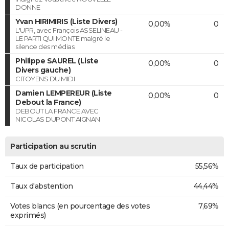
DONNE
Yvan HIRIMIRIS (Liste Divers)
0,00%
0
L'UPR, avec François ASSELINEAU -
LE PARTI QUI MONTE malgré le
silence des médias
Philippe SAUREL (Liste
0,00%
0
Divers gauche)
CITOYENS DU MIDI
Damien LEMPEREUR (Liste
0,00%
0
Debout la France)
DEBOUT LA FRANCE AVEC
NICOLAS DUPONT AIGNAN
Participation au scrutin
Taux de participation
55,56%
Taux d'abstention
44,44%
Votes blancs (en pourcentage des votes
7,69%
exprimés)