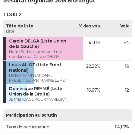
Résultat régionale 2015 Montégut
TOUR 2
Tête de liste
% des voix
Voix
Liste
Carole DELGA (Liste Union
61,11%
44
de la Gauche)
Notre Sud en commun - Liste
conduite par Carole DELGA
Louis ALIOT (Liste Front
22,22%
16
National)
LISTE FRONT NATIONAL
PRESENTEE PAR MARINE LE PEN
Dominique REYNIÉ (Liste
16,67%
12
Union de la Droite)
JE M'ENGAGE POUR MA REGION
Participation au scrutin
Taux de participation
64,10%