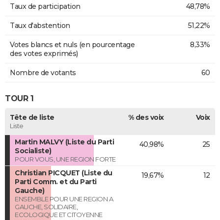
Taux de participation
48,78%
Taux d'abstention
51,22%
Votes blancs et nuls (en pourcentage
8,33%
des votes exprimés)
Nombre de votants
60
TOUR 1
Tête de liste
% des voix
Voix
Liste
Martin MALVY (Liste du Parti
40,98%
25
Socialiste)
POUR VOUS, UNE REGION FORTE
Christian PICQUET (Liste du
19,67%
12
Parti Comm. et du Parti
Gauche)
ENSEMBLE POUR UNE REGION A
GAUCHE, SOLIDAIRE,
ECOLOGIQUE ET CITOYENNE