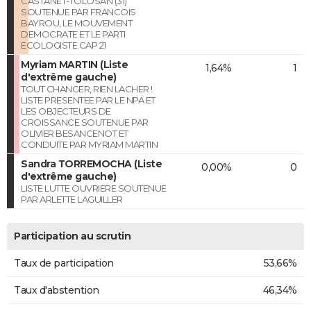
CASTANET-TOLOSAN (31)
SOUTENUE PAR FRANCOIS
BAYROU, LE MOUVEMENT
DEMOCRATE ET LE PARTI
ECOLOGISTE CAP 21
Myriam MARTIN (Liste
1,64%
1
d'extrême gauche)
TOUT CHANGER, RIEN LACHER !
LISTE PRESENTEE PAR LE NPA ET
LES OBJECTEURS DE
CROISSANCE SOUTENUE PAR
OLIVIER BESANCENOT ET
CONDUITE PAR MYRIAM MARTIN
Sandra TORREMOCHA (Liste
0,00%
0
d'extrême gauche)
LISTE LUTTE OUVRIERE SOUTENUE
PAR ARLETTE LAGUILLER
Participation au scrutin
Taux de participation
53,66%
Taux d'abstention
46,34%