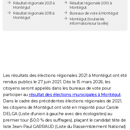
Résultat régionale 2021 à
Résultat régionale 2010 à
City break
Voyage de noces
Climat
Destinations
Voyage nature
Forum
+
PHOTO
Montégut
Montégut
Résultat régionale 2015 à
Bureaux de vote à Montégut
Montégut
GUIDES D'ACHAT
Montégut
(toutes les
informations sur la ville)
BONS PLANS
CARTE DE VOEUX
Carte Bonne année
Carte Pâques
Carte de Noël
Carte Saint-Valentin
Carte d'anniversaire
DICTIONNAIRE
Biographies
Expressions
Dictionnaire
Citations
Proverbes
PROGRAMME TV
Les résultats des élections régionales 2021 à Montégut ont été
COPAINS D'AVANT
rendus publics le 27 juin 2021. Dès le 15 mars 2026, les
citoyens seront appelés dans les bureaux de vote pour
Se connecter
Collèges
Universités
Service militaire
S'inscrire
Lycées
Primaires
Entreprises
Avis de recherche
AVIS DE DÉCÈS
participer au
résultat des élections municipales à Montégut
.
Dans le cadre des précédentes élections régionales de 2021,
FORUM
les citoyens de Montégut ont voté en majorité pour Carole
Lifestyle
Sport
Television
Cinema
Bricolage
Culture
Auto
Voyage
DELGA (Liste d'union à gauche avec des écologistes) au
premier tour (50,0 % des suffrages), plaçant le candidat tête de
liste Jean-Paul GARRAUD (Liste du Rassemblement National)