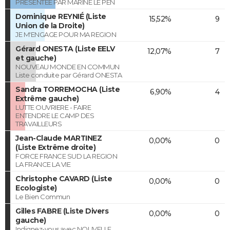
PRESENTEE PAR MARINE LE PEN
Dominique REYNIÉ (Liste
15,52%
9
Union de la Droite)
JE M'ENGAGE POUR MA REGION
Gérard ONESTA (Liste EELV
12,07%
7
et gauche)
NOUVEAU MONDE EN COMMUN
Liste conduite par Gérard ONESTA
Sandra TORREMOCHA (Liste
6,90%
4
Extrême gauche)
LUTTE OUVRIERE - FAIRE
ENTENDRE LE CAMP DES
TRAVAILLEURS
Jean-Claude MARTINEZ
0,00%
0
(Liste Extrême droite)
FORCE FRANCE SUD LA REGION
LA FRANCE LA VIE
Christophe CAVARD (Liste
0,00%
0
Ecologiste)
Le Bien Commun
Gilles FABRE (Liste Divers
0,00%
0
gauche)
Indignez-vous avec NOUVELLE