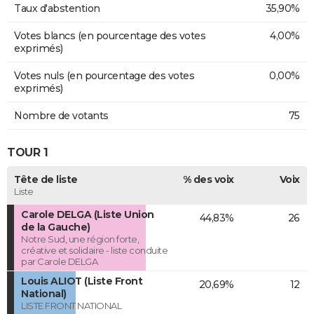
Taux d'abstention
35,90%
Votes blancs (en pourcentage des votes
4,00%
exprimés)
Votes nuls (en pourcentage des votes
0,00%
exprimés)
Nombre de votants
75
TOUR 1
Tête de liste
% des voix
Voix
Liste
Carole DELGA (Liste Union
44,83%
26
de la Gauche)
Notre Sud, une région forte,
créative et solidaire - liste conduite
par Carole DELGA
Louis ALIOT (Liste Front
20,69%
12
National)
LISTE FRONT NATIONAL