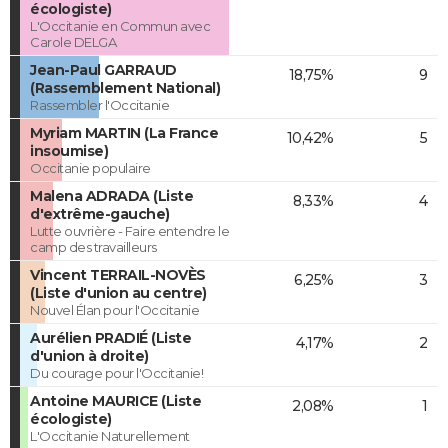
écologiste)
L'Occitanie en Commun avec
Carole DELGA
Jean-Paul GARRAUD
18,75%
9
(Rassemblement National)
Rassembler l'Occitanie
Myriam MARTIN (La France
10,42%
5
insoumise)
Occitanie populaire
Malena ADRADA (Liste
8,33%
4
d'extrême-gauche)
Lutte ouvrière - Faire entendre le
camp des travailleurs
Vincent TERRAIL-NOVÈS
6,25%
3
(Liste d'union au centre)
Nouvel Élan pour l'Occitanie
Aurélien PRADIÉ (Liste
4,17%
2
d'union à droite)
Du courage pour l'Occitanie!
Antoine MAURICE (Liste
2,08%
1
écologiste)
L'Occitanie Naturellement