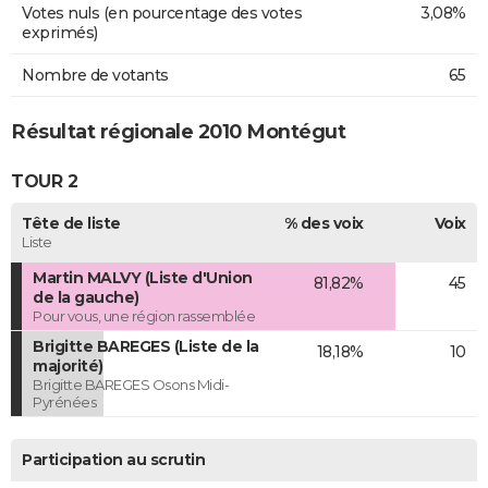
Votes nuls (en pourcentage des votes
3,08%
exprimés)
Nombre de votants
65
Résultat régionale 2010 Montégut
TOUR 2
Tête de liste
% des voix
Voix
Liste
Martin MALVY (Liste d'Union
81,82%
45
de la gauche)
Pour vous, une région rassemblée
Brigitte BAREGES (Liste de la
18,18%
10
majorité)
Brigitte BAREGES Osons Midi-
Pyrénées
Participation au scrutin