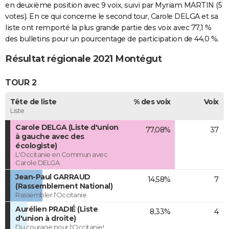
en deuxième position avec 9 voix, suivi par Myriam MARTIN (5
votes). En ce qui concerne le second tour, Carole DELGA et sa
liste ont remporté la plus grande partie des voix avec 77,1 %
des bulletins pour un pourcentage de participation de 44,0 %.
Résultat régionale 2021 Montégut
TOUR 2
Tête de liste
% des voix
Voix
Liste
Carole DELGA (Liste d'union
77,08%
37
à gauche avec des
écologiste)
L'Occitanie en Commun avec
Carole DELGA
Jean-Paul GARRAUD
14,58%
7
(Rassemblement National)
Rassembler l'Occitanie
Aurélien PRADIÉ (Liste
8,33%
4
d'union à droite)
Du courage pour l'Occitanie!