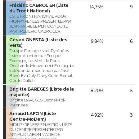
Frédéric CABROLIER (Liste
14,75%
9
du Front National)
LISTE FRONT NATIONAL POUR
MIDI-PYRENEES PRESENTEE PAR
JEAN-MARIE LE PEN CONDUITE
PAR FREDERIC CABROLIER
Gérard ONESTA (Liste des
9,84%
6
Verts)
Europe Ecologie Midi-Pyrénées
Liste présentée par Europe
Ecologie, Les Verts, le Partit
Occitan, le Mouvement Ecologiste
Indépendant soutenue par José
Bové, Eva Joly, Dany Cohn-Bendit,
Cécile Duflot
Brigitte BAREGES (Liste de la
8,20%
5
majorité)
Brigitte BAREGES Osons Midi-
Pyrénées
Arnaud LAFON (Liste
4,92%
3
Centre-MoDem)
MIDI-PYRENEES EN ACTION LISTE
DU CENTRE PRESENTEE PAR
ARNAUD LAFON MAIRE DE