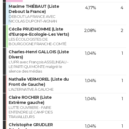
Maxime THIÉBAUT (Liste
4,17%
4
Debout la France)
DEBOUT LA FRANCE AVEC
NICOLAS DUPONT-AIGNAN
Cécile PRUDHOMME (Liste
2,08%
2
d'Europe-Ecologie-Les Verts)
LES ÉCOLOGISTES DE
BOURGOGNE FRANCHE-COMTÉ
Charles-Henri GALLOIS (Liste
1,04%
1
Divers)
L'UPR avec François ASSELINEAU -
LE PARTI QUI MONTE malgré le
silence des médias
Nathalie VERMOREL (Liste du
1,04%
1
Front de Gauche)
L'ALTERNATIVE À GAUCHE
Claire ROCHER (Liste
1,04%
1
Extrême gauche)
LUTTE OUVRIERE - FAIRE
ENTENDRE LE CAMP DES
TRAVAILLEURS
Christophe GRUDLER
1,04%
1