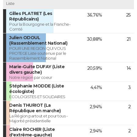
Liste
Gilles PLATRET (Les
36,76%
25
Républicains)
Pour la Bourgogne et la Franche-
Comté
Julien ODOUL
30,88%
21
(Rassemblement National)
POUR UNE REGION QUI VOUS
PROTEGE Liste soutenue par le
Rassemblement National
Marie-Guite DUFAY (Liste
20,59%
14
divers gauche)
Notre région par coeur
Stéphanie MODDE (Liste
4,41%
3
écologiste)
ECOLOGISTES ET SOLIDAIRES
Denis THURIOT (La
2,94%
2
République en marche)
La Région partout et pour tous -
Majorité présidentielle
Claire ROCHER (Liste
2,94%
2
d'extrême-gauche)