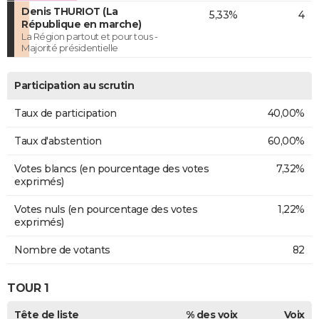
Denis THURIOT (La
5,33%
4
République en marche)
La Région partout et pour tous -
Majorité présidentielle
Participation au scrutin
Taux de participation
40,00%
Taux d'abstention
60,00%
Votes blancs (en pourcentage des votes
7,32%
exprimés)
Votes nuls (en pourcentage des votes
1,22%
exprimés)
Nombre de votants
82
TOUR 1
Tête de liste
% des voix
Voix