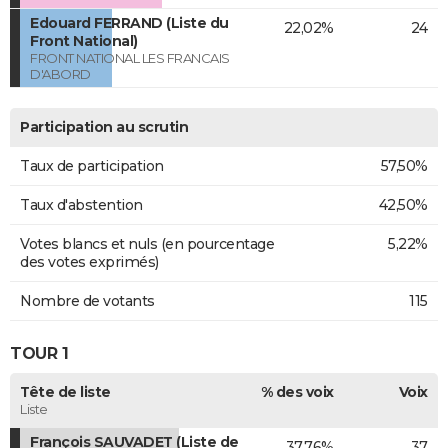
Edouard FERRAND (Liste du
22,02%
24
Front National)
FRONT NATIONAL LES FRANCAIS
D'ABORD
Participation au scrutin
Taux de participation
57,50%
Taux d'abstention
42,50%
Votes blancs et nuls (en pourcentage
5,22%
des votes exprimés)
Nombre de votants
115
TOUR 1
Tête de liste
% des voix
Voix
Liste
François SAUVADET (Liste de
37,76%
37