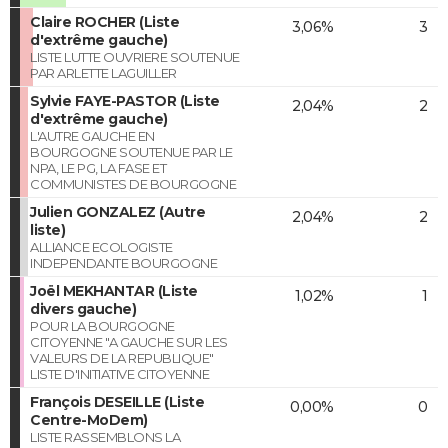
Claire ROCHER (Liste
3,06%
3
d'extrême gauche)
LISTE LUTTE OUVRIERE SOUTENUE
PAR ARLETTE LAGUILLER
Sylvie FAYE-PASTOR (Liste
2,04%
2
d'extrême gauche)
L'AUTRE GAUCHE EN
BOURGOGNE SOUTENUE PAR LE
NPA, LE PG, LA FASE ET
COMMUNISTES DE BOURGOGNE
Julien GONZALEZ (Autre
2,04%
2
liste)
ALLIANCE ECOLOGISTE
INDEPENDANTE BOURGOGNE
Joël MEKHANTAR (Liste
1,02%
1
divers gauche)
POUR LA BOURGOGNE
CITOYENNE "A GAUCHE SUR LES
VALEURS DE LA REPUBLIQUE"
LISTE D'INITIATIVE CITOYENNE
François DESEILLE (Liste
0,00%
0
Centre-MoDem)
LISTE RASSEMBLONS LA