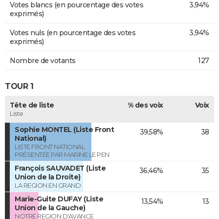
Votes blancs (en pourcentage des votes
3,94%
exprimés)
Votes nuls (en pourcentage des votes
3,94%
exprimés)
Nombre de votants
127
TOUR 1
Tête de liste
% des voix
Voix
Liste
Sophie MONTEL (Liste Front
39,58%
38
National)
LISTE FRONT NATIONAL
PRÉSENTÉE PAR MARINE LE PEN
François SAUVADET (Liste
36,46%
35
Union de la Droite)
LA REGION EN GRAND
Marie-Guite DUFAY (Liste
13,54%
13
Union de la Gauche)
NOTRE REGION D'AVANCE