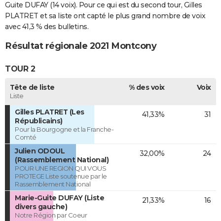
Guite DUFAY (14 voix). Pour ce qui est du second tour, Gilles
PLATRET et sa liste ont capté le plus grand nombre de voix
avec 41,3 % des bulletins.
Résultat régionale 2021 Montcony
TOUR 2
Tête de liste
% des voix
Voix
Liste
Gilles PLATRET (Les
41,33%
31
Républicains)
Pour la Bourgogne et la Franche-
Comté
Julien ODOUL
32,00%
24
(Rassemblement National)
POUR UNE REGION QUI VOUS
PROTEGE Liste soutenue par le
Rassemblement National
Marie-Guite DUFAY (Liste
21,33%
16
divers gauche)
Notre Région par Coeur