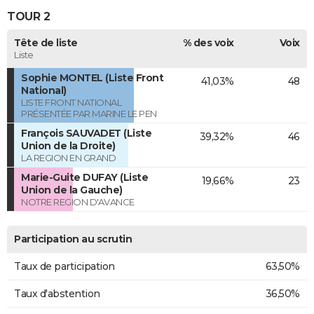
TOUR 2
Tête de liste
% des voix
Voix
Liste
Sophie MONTEL (Liste Front
41,03%
48
National)
LISTE FRONT NATIONAL
PRÉSENTÉE PAR MARINE LE PEN
François SAUVADET (Liste
39,32%
46
Union de la Droite)
LA REGION EN GRAND
Marie-Guite DUFAY (Liste
19,66%
23
Union de la Gauche)
NOTRE REGION D'AVANCE
Participation au scrutin
Taux de participation
63,50%
Taux d'abstention
36,50%