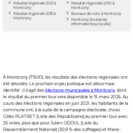
Résultat régionale 2021 à
Résultat régionale 2010 à
City break
Voyage de noces
Climat
Destinations
Voyage nature
Forum
+
PHOTO
Montcony
Montcony
Résultat régionale 2015 à
Bureaux de vote à Montcony
Montcony
GUIDES D'ACHAT
Montcony
(toutes les
informations sur la ville)
BONS PLANS
CARTE DE VOEUX
Carte Bonne année
Carte Pâques
Carte de Noël
Carte Saint-Valentin
Carte d'anniversaire
DICTIONNAIRE
Biographies
Expressions
Dictionnaire
Citations
Proverbes
PROGRAMME TV
À Montcony (71500), les résultats des élections régionales ont
COPAINS D'AVANT
été dévoilés. Le prochain enjeu politique est désormais
identifié : il s'agit des
élections municipales à Montcony
, dont
Se connecter
Collèges
Universités
Service militaire
S'inscrire
Lycées
Primaires
Entreprises
Avis de recherche
AVIS DE DÉCÈS
le résultat du premier tour sera disponible le 15 mars 2026. Au
cours des élections régionales en juin 2021, les habitants de la
FORUM
commune ont, à la suite de la campagne électorale, choisi
Lifestyle
Sport
Television
Cinema
Bricolage
Culture
Auto
Voyage
Gilles PLATRET (Liste des Républicains) au premier tour avec
25 votes, plus que pour Julien ODOUL (Liste du
Rassemblement National) (30,9 % des suffrages) et Marie-