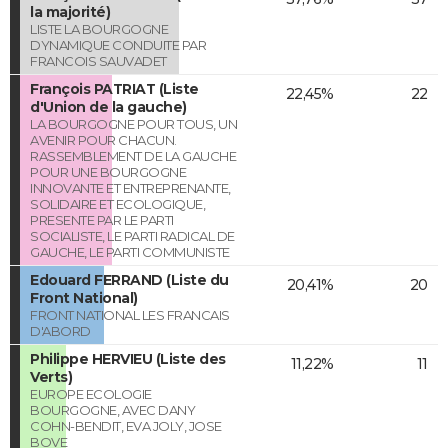
la majorité)
LISTE LA BOURGOGNE
DYNAMIQUE CONDUITE PAR
FRANCOIS SAUVADET
François PATRIAT (Liste
22,45%
22
d'Union de la gauche)
LA BOURGOGNE POUR TOUS, UN
AVENIR POUR CHACUN.
RASSEMBLEMENT DE LA GAUCHE
POUR UNE BOURGOGNE
INNOVANTE ET ENTREPRENANTE,
SOLIDAIRE ET ECOLOGIQUE,
PRESENTE PAR LE PARTI
SOCIALISTE, LE PARTI RADICAL DE
GAUCHE, LE PARTI COMMUNISTE
Edouard FERRAND (Liste du
20,41%
20
Front National)
FRONT NATIONAL LES FRANCAIS
D'ABORD
Philippe HERVIEU (Liste des
11,22%
11
Verts)
EUROPE ECOLOGIE
BOURGOGNE, AVEC DANY
COHN-BENDIT, EVA JOLY, JOSE
BOVE