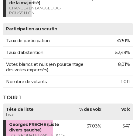
de la majorité)
CHANGER EN LANGUEDOC-
ROUSSILLON
Participation au scrutin
Taux de participation
47,51%
Taux d'abstention
52,49%
Votes blancs et nuls (en pourcentage
8,01%
des votes exprimés)
Nombre de votants
1 011
TOUR 1
Tête de liste
% des voix
Voix
Liste
Georges FRECHE (Liste
37,03%
347
divers gauche)
TOUS POUR LE LANGUEDOC-