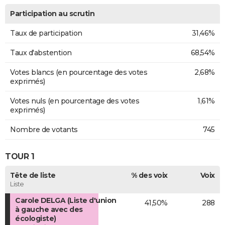
Participation au scrutin
Taux de participation
31,46%
Taux d'abstention
68,54%
Votes blancs (en pourcentage des votes
2,68%
exprimés)
Votes nuls (en pourcentage des votes
1,61%
exprimés)
Nombre de votants
745
TOUR 1
Tête de liste
% des voix
Voix
Liste
Carole DELGA (Liste d'union
41,50%
288
à gauche avec des
écologiste)