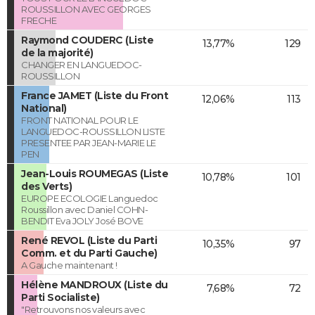
ROUSSILLON AVEC GEORGES
FRECHE
Raymond COUDERC (Liste
13,77%
129
de la majorité)
CHANGER EN LANGUEDOC-
ROUSSILLON
France JAMET (Liste du Front
12,06%
113
National)
FRONT NATIONAL POUR LE
LANGUEDOC-ROUSSILLON LISTE
PRESENTEE PAR JEAN-MARIE LE
PEN
Jean-Louis ROUMEGAS (Liste
10,78%
101
des Verts)
EUROPE ECOLOGIE Languedoc
Roussillon avec Daniel COHN-
BENDIT Eva JOLY José BOVE
René REVOL (Liste du Parti
10,35%
97
Comm. et du Parti Gauche)
A Gauche maintenant !
Hélène MANDROUX (Liste du
7,68%
72
Parti Socialiste)
"Retrouvons nos valeurs avec