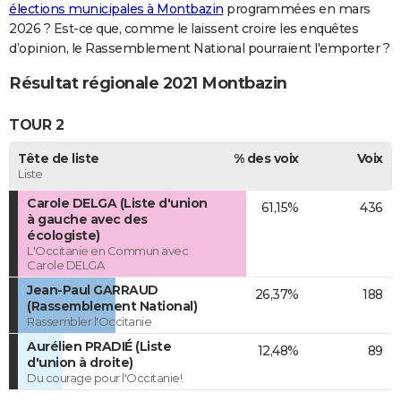
élections municipales à Montbazin
programmées en mars
2026 ? Est-ce que, comme le laissent croire les enquêtes
d’opinion, le Rassemblement National pourraient l'emporter ?
Résultat régionale 2021 Montbazin
TOUR 2
Tête de liste
% des voix
Voix
Liste
Carole DELGA (Liste d'union
61,15%
436
à gauche avec des
écologiste)
L'Occitanie en Commun avec
Carole DELGA
Jean-Paul GARRAUD
26,37%
188
(Rassemblement National)
Rassembler l'Occitanie
Aurélien PRADIÉ (Liste
12,48%
89
d'union à droite)
Du courage pour l'Occitanie!