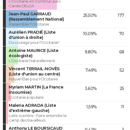
L'Occitanie en Commun avec
Carole DELGA
Jean-Paul GARRAUD
25,50%
177
(Rassemblement National)
Rassembler l'Occitanie
Aurélien PRADIÉ (Liste
10,09%
70
d'union à droite)
Du courage pour l'Occitanie!
Antoine MAURICE (Liste
9,80%
68
écologiste)
L'Occitanie Naturellement
Vincent TERRAIL-NOVÈS
7,49%
52
(Liste d'union au centre)
Nouvel Élan pour l'Occitanie
Myriam MARTIN (La France
3,60%
25
insoumise)
Occitanie populaire
Malena ADRADA (Liste
1,59%
11
d'extrême-gauche)
Lutte ouvrière - Faire entendre le
camp des travailleurs
Anthony LE BOURSICAUD
0,43%
3