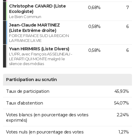
Christophe CAVARD (Liste
0,68%
7
Ecologiste)
Le Bien Commun
Jean-Claude MARTINEZ
0,58%
6
(Liste Extrême droite)
FORCE FRANCE SUD LA REGION
LA FRANCE LA VIE
Yvan HIRIMIRIS (Liste Divers)
0,58%
6
L'UPR, avec François ASSELINEAU -
LE PARTI QUI MONTE malgré le
silence des médias
Participation au scrutin
Taux de participation
45,93%
Taux d'abstention
54,07%
Votes blancs (en pourcentage des votes
2,24%
exprimés)
Votes nuls (en pourcentage des votes
1,21%