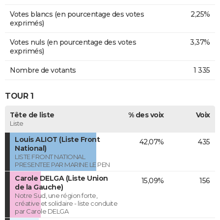
Votes blancs (en pourcentage des votes
2,25%
exprimés)
Votes nuls (en pourcentage des votes
3,37%
exprimés)
Nombre de votants
1 335
TOUR 1
Tête de liste
% des voix
Voix
Liste
Louis ALIOT (Liste Front
42,07%
435
National)
LISTE FRONT NATIONAL
PRESENTEE PAR MARINE LE PEN
Carole DELGA (Liste Union
15,09%
156
de la Gauche)
Notre Sud, une région forte,
créative et solidaire - liste conduite
par Carole DELGA