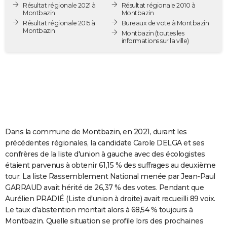
Résultat régionale 2021 à
Résultat régionale 2010 à
City break
Voyage de noces
Climat
Destinations
Voyage nature
Forum
+
PHOTO
Montbazin
Montbazin
Résultat régionale 2015 à
Bureaux de vote à Montbazin
Montbazin
GUIDES D'ACHAT
Montbazin
(toutes les
informations sur la ville)
BONS PLANS
CARTE DE VOEUX
Carte Bonne année
Carte Pâques
Carte de Noël
Carte Saint-Valentin
Carte d'anniversaire
DICTIONNAIRE
Biographies
Expressions
Dictionnaire
Citations
Proverbes
PROGRAMME TV
Dans la commune de Montbazin, en 2021, durant les
COPAINS D'AVANT
précédentes régionales, la candidate Carole DELGA et ses
confrères de la liste d'union à gauche avec des écologistes
Se connecter
Collèges
Universités
Service militaire
S'inscrire
Lycées
Primaires
Entreprises
Avis de recherche
AVIS DE DÉCÈS
étaient parvenus à obtenir 61,15 % des suffrages au deuxième
tour. La liste Rassemblement National menée par Jean-Paul
FORUM
GARRAUD avait hérité de 26,37 % des votes. Pendant que
Lifestyle
Sport
Television
Cinema
Bricolage
Culture
Auto
Voyage
Aurélien PRADIÉ (Liste d'union à droite) avait recueilli 89 voix.
Le taux d'abstention montait alors à 68,54 % toujours à
Montbazin. Quelle situation se profile lors des prochaines