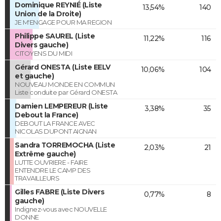
Dominique REYNIÉ (Liste
13,54%
140
Union de la Droite)
JE M'ENGAGE POUR MA REGION
Philippe SAUREL (Liste
11,22%
116
Divers gauche)
CITOYENS DU MIDI
Gérard ONESTA (Liste EELV
10,06%
104
et gauche)
NOUVEAU MONDE EN COMMUN
Liste conduite par Gérard ONESTA
Damien LEMPEREUR (Liste
3,38%
35
Debout la France)
DEBOUT LA FRANCE AVEC
NICOLAS DUPONT AIGNAN
Sandra TORREMOCHA (Liste
2,03%
21
Extrême gauche)
LUTTE OUVRIERE - FAIRE
ENTENDRE LE CAMP DES
TRAVAILLEURS
Gilles FABRE (Liste Divers
0,77%
8
gauche)
Indignez-vous avec NOUVELLE
DONNE