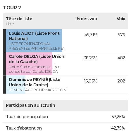
TOUR 2
Tête de liste
% des voix
Voix
Liste
Louis ALIOT (Liste Front
45,71%
576
National)
LISTE FRONT NATIONAL
PRESENTEE PAR MARINE LE PEN
Carole DELGA (Liste Union
38,25%
482
de la Gauche)
Notre Sud en commun - Liste
conduite par Carole DELGA
Dominique REYNIÉ (Liste
16,03%
202
Union de la Droite)
JE M'ENGAGE POUR MA REGION
Participation au scrutin
Taux de participation
57,25%
Taux d'abstention
42,75%