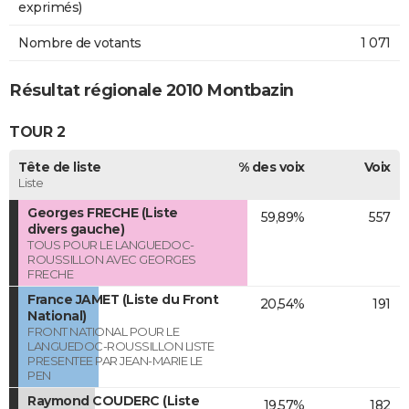
exprimés)
Nombre de votants
1 071
Résultat régionale 2010 Montbazin
TOUR 2
Tête de liste
% des voix
Voix
Liste
Georges FRECHE (Liste
59,89%
557
divers gauche)
TOUS POUR LE LANGUEDOC-
ROUSSILLON AVEC GEORGES
FRECHE
France JAMET (Liste du Front
20,54%
191
National)
FRONT NATIONAL POUR LE
LANGUEDOC-ROUSSILLON LISTE
PRESENTEE PAR JEAN-MARIE LE
PEN
Raymond COUDERC (Liste
19,57%
182