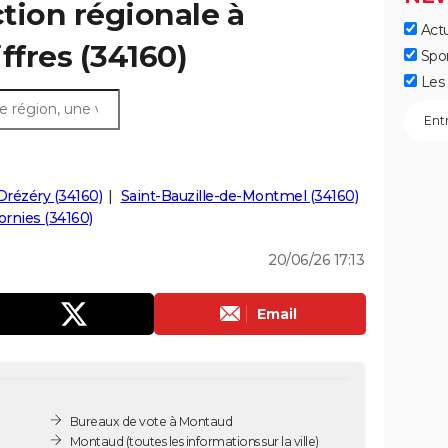
ction régionale à
Actu
ffres (34160)
Spo
Les 
Drézéry (34160)
Saint-Bauzille-de-Montmel (34160)
ornies (34160)
20/06/26 17:13
Email
Bureaux de vote à Montaud
Montaud
(toutes les informations sur la ville)