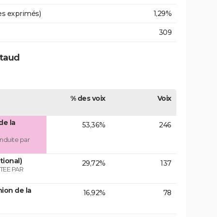
es exprimés)
1,29%
309
ntaud
% des voix
Voix
de la
53,36%
246
nduite par
tional)
29,72%
137
TEE PAR
ion de la
16,92%
78