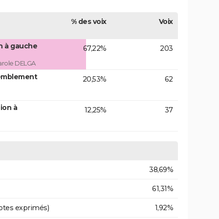
% des voix
Voix
on à gauche
67,22%
203
arole DELGA
emblement
20,53%
62
ion à
12,25%
37
38,69%
61,31%
otes exprimés)
1,92%