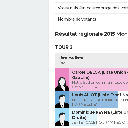
Votes nuls (en pourcentage des vot
Nombre de votants
Résultat régionale 2015 Mo
TOUR 2
Tête de liste
Liste
Carole DELGA (Liste Union 
Gauche)
Notre Sud en commun - Liste co
Carole DELGA
Louis ALIOT (Liste Front Na
LISTE FRONT NATIONAL PRESEN
MARINE LE PEN
Dominique REYNIÉ (Liste Un
Droite)
JE M'ENGAGE POUR MA REGION