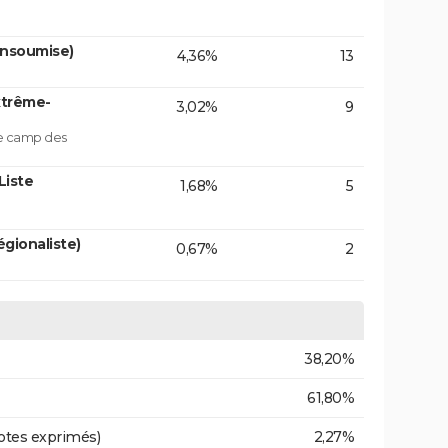
insoumise)
4,36%
13
xtrême-
3,02%
9
le camp des
Liste
1,68%
5
gionaliste)
0,67%
2
38,20%
61,80%
otes exprimés)
2,27%