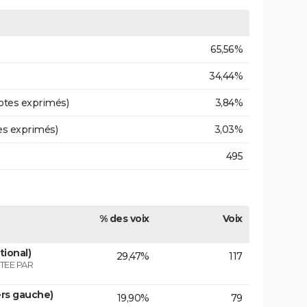
65,56%
34,44%
otes exprimés)
3,84%
es exprimés)
3,03%
495
% des voix
Voix
tional)
29,47%
117
TEE PAR
ers gauche)
19,90%
79