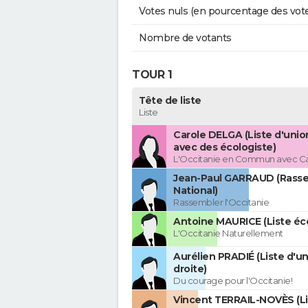
Votes nuls (en pourcentage des vot
Nombre de votants
TOUR 1
Tête de liste
Liste
Carole DELGA (Liste d'uni
avec des écologiste)
L'Occitanie en Commun avec C
Jean-Paul GARRAUD (Rass
National)
Rassembler l'Occitanie
Antoine MAURICE (Liste éco
L'Occitanie Naturellement
Aurélien PRADIÉ (Liste d'un
droite)
Du courage pour l'Occitanie!
Vincent TERRAIL-NOVÈS (Li