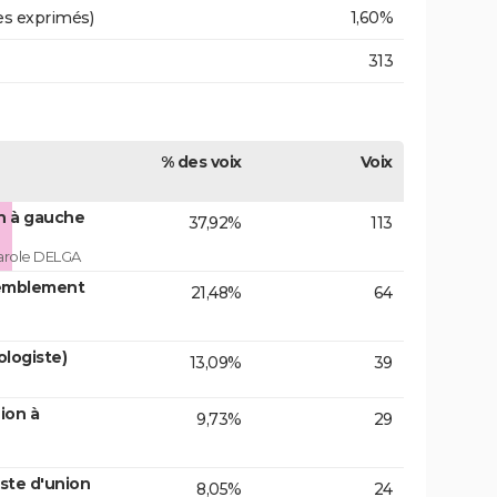
es exprimés)
1,60%
313
% des voix
Voix
on à gauche
37,92%
113
arole DELGA
emblement
21,48%
64
logiste)
13,09%
39
ion à
9,73%
29
ste d'union
8,05%
24