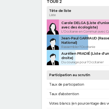
TOUR 2
Tête de liste
Liste
Carole DELGA (Liste d'uni
avec des écologiste)
L'Occitanie en Commun avec C
Jean-Paul GARRAUD (Rass
National)
Rassembler l'Occitanie
Aurélien PRADIÉ (Liste d'un
droite)
Du courage pour l'Occitanie!
Participation au scrutin
Taux de participation
Taux d'abstention
Votes blancs (en pourcentage des v