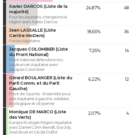
Xavier DARCOS (Liste de la
24,87%
48
majorité)
Pour les Aquitains, changeons la
région avec Xavier Darcos.
Jean LASSALLE (Liste
18,65%
36
Centre-MoDem)
Forces Aquitaine
Jacques COLOMBIER (Liste
7,25%
14
du Front National)
Front National défendons nos
couleurs en Aquitaine avec
Jacques Colombier
Gérard BOULANGER (Liste du
6,22%
12
Parti Comm. et du Parti
Gauche)
Front de Gauche - Ensemble pour
une Aquitaine à gauche, solidaire,
écologique et citoyenne
Monique DE MARCO (Liste
2,07%
4
des Verts)
Europe Ecologie Région Aquitaine
avec Daniel Cohn-Bendit, Eva Joly,
José Bové et Cécile Duflot