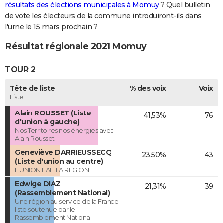
résultats des élections municipales à Momuy
? Quel bulletin
de vote les électeurs de la commune introduiront-ils dans
l'urne le 15 mars prochain ?
Résultat régionale 2021 Momuy
TOUR 2
Tête de liste
% des voix
Voix
Liste
Alain ROUSSET (Liste
41,53%
76
d'union à gauche)
Nos Territoires nos énergies avec
Alain Rousset
Geneviève DARRIEUSSECQ
23,50%
43
(Liste d'union au centre)
L'UNION FAIT LA REGION
Edwige DIAZ
21,31%
39
(Rassemblement National)
Une région au service de la France
liste soutenue par le
Rassemblement National