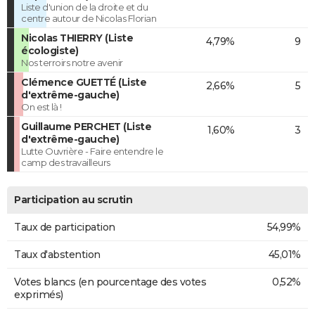
Liste d'union de la droite et du
centre autour de Nicolas Florian
Nicolas THIERRY (Liste
4,79%
9
écologiste)
Nos terroirs notre avenir
Clémence GUETTÉ (Liste
2,66%
5
d'extrême-gauche)
On est là !
Guillaume PERCHET (Liste
1,60%
3
d'extrême-gauche)
Lutte Ouvrière - Faire entendre le
camp des travailleurs
Participation au scrutin
Taux de participation
54,99%
Taux d'abstention
45,01%
Votes blancs (en pourcentage des votes
0,52%
exprimés)