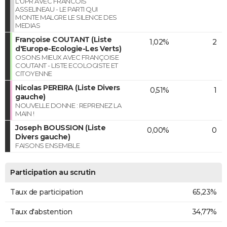
L'UPR AVEC FRANCOIS
ASSELINEAU - LE PARTI QUI
MONTE MALGRE LE SILENCE DES
MEDIAS
Françoise COUTANT (Liste
1,02%
2
d'Europe-Ecologie-Les Verts)
OSONS MIEUX AVEC FRANÇOISE
COUTANT - LISTE ECOLOGISTE ET
CITOYENNE
Nicolas PEREIRA (Liste Divers
0,51%
1
gauche)
NOUVELLE DONNE : REPRENEZ LA
MAIN !
Joseph BOUSSION (Liste
0,00%
0
Divers gauche)
FAISONS ENSEMBLE
Participation au scrutin
Taux de participation
65,23%
Taux d'abstention
34,77%