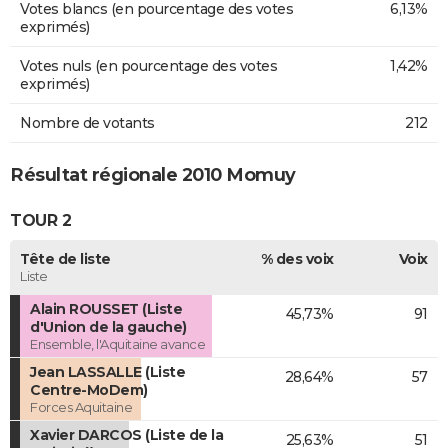
Votes blancs (en pourcentage des votes
6,13%
exprimés)
Votes nuls (en pourcentage des votes
1,42%
exprimés)
Nombre de votants
212
Résultat régionale 2010 Momuy
TOUR 2
Tête de liste
% des voix
Voix
Liste
Alain ROUSSET (Liste
45,73%
91
d'Union de la gauche)
Ensemble, l'Aquitaine avance
Jean LASSALLE (Liste
28,64%
57
Centre-MoDem)
Forces Aquitaine
Xavier DARCOS (Liste de la
25,63%
51