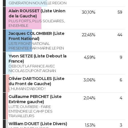
GENERATION NOUVELLE REGION
Alain ROUSSET (Liste Union
30,10%
59
de la Gauche)
PLUS FORTS, PLUS SOLIDAIRES,
ENSEMBLE
Jacques COLOMBIER (Liste
22,45%
44
Front National)
LISTE FRONT NATIONAL
PRESENTEE PAR MARINE LE PEN
Yvon SETZE (Liste Debout la
4,59%
9
France)
DEBOUT LA FRANCE AVEC
NICOLAS DUPONT AIGNAN
Olivier DARTIGOLLES (Liste
3,06%
6
du Front de Gauche)
L'HUMAIN D'ABORD !
Guillaume PERCHET (Liste
2,04%
4
Extrême gauche)
LUTTE OUVRIERE - FAIRE
ENTENDRE LE CAMP DES
TRAVAILLEURS
William DOUET (Liste Divers)
1,53%
3