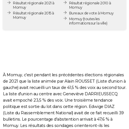
Résultat régionale 2021 à
Résultat régionale 2010 à
City break
Voyage de noces
Climat
Destinations
Voyage nature
Forum
+
PHOTO
Momuy
Momuy
Résultat régionale 2015 à
Bureaux de vote à Momuy
Momuy
GUIDES D'ACHAT
Momuy
(toutes les
informations sur la ville)
BONS PLANS
CARTE DE VOEUX
Carte Bonne année
Carte Pâques
Carte de Noël
Carte Saint-Valentin
Carte d'anniversaire
DICTIONNAIRE
Biographies
Expressions
Dictionnaire
Citations
Proverbes
PROGRAMME TV
À Momuy, c'est pendant les précédentes élections régionales
COPAINS D'AVANT
de 2021 que la liste animée par Alain ROUSSET (Liste d'union à
gauche) avait recueilli un taux de 41,5 % des voix au second tour.
Se connecter
Collèges
Universités
Service militaire
S'inscrire
Lycées
Primaires
Entreprises
Avis de recherche
AVIS DE DÉCÈS
La liste d'union au centre avec Geneviève DARRIEUSSECQ
avait empoché 23,5 % des voix. Une troisième tendance
FORUM
politique est sortie du lot dans cette région. Edwige DIAZ
Lifestyle
Sport
Television
Cinema
Bricolage
Culture
Auto
Voyage
(Liste du Rassemblement National) avait de ce fait recueilli 39
bulletins. Le pourcentage d'abstention arrivait à 47,6 % à
Momuy. Les résultats des sondages orienteront-ils les