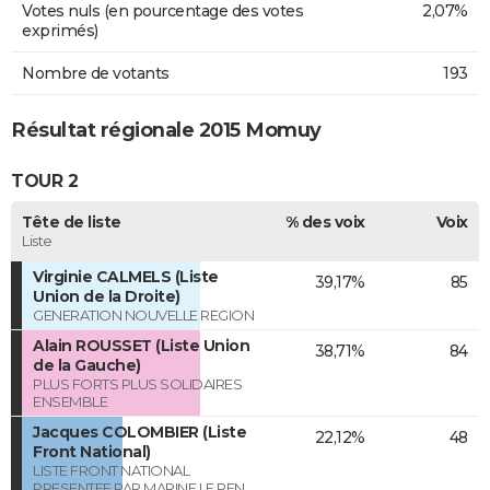
Votes nuls (en pourcentage des votes
2,07%
exprimés)
Nombre de votants
193
Résultat régionale 2015 Momuy
TOUR 2
Tête de liste
% des voix
Voix
Liste
Virginie CALMELS (Liste
39,17%
85
Union de la Droite)
GENERATION NOUVELLE REGION
Alain ROUSSET (Liste Union
38,71%
84
de la Gauche)
PLUS FORTS PLUS SOLIDAIRES
ENSEMBLE
Jacques COLOMBIER (Liste
22,12%
48
Front National)
LISTE FRONT NATIONAL
PRESENTEE PAR MARINE LE PEN