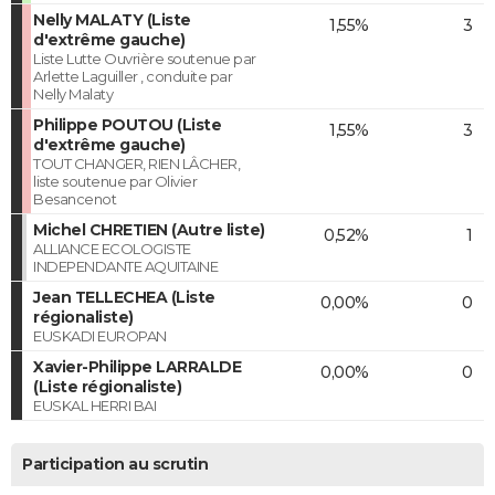
Nelly MALATY (Liste
1,55%
3
d'extrême gauche)
Liste Lutte Ouvrière soutenue par
Arlette Laguiller , conduite par
Nelly Malaty
Philippe POUTOU (Liste
1,55%
3
d'extrême gauche)
TOUT CHANGER, RIEN LÂCHER,
liste soutenue par Olivier
Besancenot
Michel CHRETIEN (Autre liste)
0,52%
1
ALLIANCE ECOLOGISTE
INDEPENDANTE AQUITAINE
Jean TELLECHEA (Liste
0,00%
0
régionaliste)
EUSKADI EUROPAN
Xavier-Philippe LARRALDE
0,00%
0
(Liste régionaliste)
EUSKAL HERRI BAI
Participation au scrutin