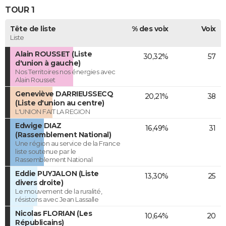
TOUR 1
Tête de liste
% des voix
Voix
Liste
Alain ROUSSET (Liste
30,32%
57
d'union à gauche)
Nos Territoires nos énergies avec
Alain Rousset
Geneviève DARRIEUSSECQ
20,21%
38
(Liste d'union au centre)
L'UNION FAIT LA REGION
Edwige DIAZ
16,49%
31
(Rassemblement National)
Une région au service de la France
liste soutenue par le
Rassemblement National
Eddie PUYJALON (Liste
13,30%
25
divers droite)
Le mouvement de la ruralité,
résistons avec Jean Lassalle
Nicolas FLORIAN (Les
10,64%
20
Républicains)