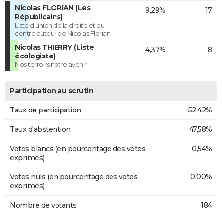
Nicolas FLORIAN (Les
9,29%
17
Républicains)
Liste d'union de la droite et du
centre autour de Nicolas Florian
Nicolas THIERRY (Liste
4,37%
8
écologiste)
Nos terroirs notre avenir
Participation au scrutin
Taux de participation
52,42%
Taux d'abstention
47,58%
Votes blancs (en pourcentage des votes
0,54%
exprimés)
Votes nuls (en pourcentage des votes
0,00%
exprimés)
Nombre de votants
184