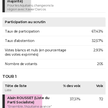
majorité)
Pour les Aquitains, changeons la
région avec Xavier Darcos.
Participation au scrutin
Taux de participation
67,43%
Taux d'abstention
32,57%
Votes blancs et nuls (en pourcentage
2,93%
des votes exprimés)
Nombre de votants
205
TOUR 1
Tête de liste
% des voix
Voix
Liste
Alain ROUSSET (Liste du
37,31%
72
Parti Socialiste)
"Ensemble, l'Aquitaine avance"