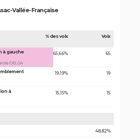
ssac-Vallée-Française
% des voix
Voix
on à gauche
65,66%
65
arole DELGA
emblement
19,19%
19
ion à
15,15%
15
48,82%