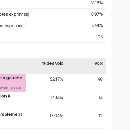
51,18%
otes exprimés)
0,97%
es exprimés)
2,91%
103
% des voix
Voix
on à gauche
52,17%
48
arole DELGA
ion à
14,13%
13
emblement
13,04%
12