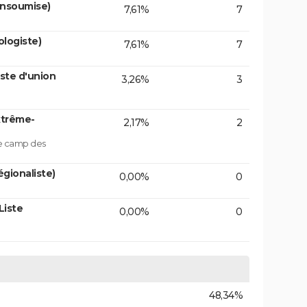
insoumise)
7,61%
7
logiste)
7,61%
7
ste d'union
3,26%
3
xtrême-
2,17%
2
le camp des
gionaliste)
0,00%
0
Liste
0,00%
0
48,34%