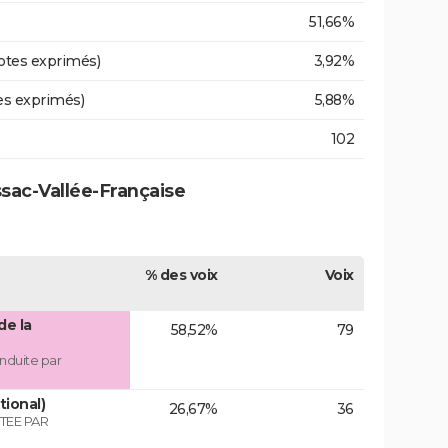
51,66%
otes exprimés)
3,92%
es exprimés)
5,88%
102
ssac-Vallée-Française
% des voix
Voix
de la
58,52%
79
nduite par
tional)
26,67%
36
TEE PAR