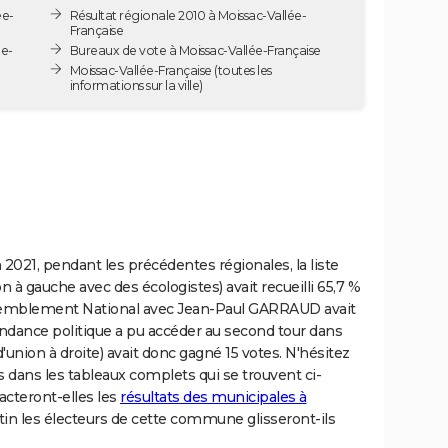
ée-
Résultat régionale 2010 à Moissac-Vallée-
Française
ée-
Bureaux de vote à Moissac-Vallée-Française
Moissac-Vallée-Française
(toutes les
informations sur la ville)
 2021, pendant les précédentes régionales, la liste
 à gauche avec des écologistes) avait recueilli 65,7 %
assemblement National avec Jean-Paul GARRAUD avait
tendance politique a pu accéder au second tour dans
'union à droite) avait donc gagné 15 votes. N'hésitez
 dans les tableaux complets qui se trouvent ci-
cteront-elles les
résultats des municipales à
tin les électeurs de cette commune glisseront-ils