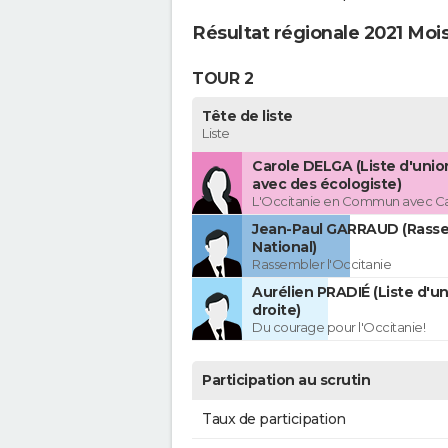
Résultat régionale 2021 Moi
TOUR 2
Tête de liste
Liste
Carole DELGA (Liste d'uni
avec des écologiste)
L'Occitanie en Commun avec C
Jean-Paul GARRAUD (Rass
National)
Rassembler l'Occitanie
Aurélien PRADIÉ (Liste d'un
droite)
Du courage pour l'Occitanie!
Participation au scrutin
Taux de participation