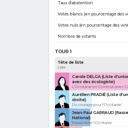
Taux d'abstention
Votes blancs (en pourcentage des v
Votes nuls (en pourcentage des vot
Nombre de votants
TOUR 1
Tête de liste
Liste
Carole DELGA (Liste d'uni
avec des écologiste)
L'Occitanie en Commun avec C
Aurélien PRADIÉ (Liste d'un
droite)
Du courage pour l'Occitanie!
Jean-Paul GARRAUD (Rass
National)
Rassembler l'Occitanie