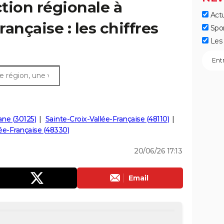
ction régionale à
Actu
ançaise : les chiffres
Spo
Les 
ne (30125)
Sainte-Croix-Vallée-Française (48110)
ée-Française (48330)
20/06/26 17:13
Email