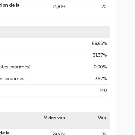
ion de la
14,81%
20
68,63%
31,37%
otes exprimés)
0,00%
es exprimés)
3,57%
140
% des voix
Voix
de la
29,41%
35