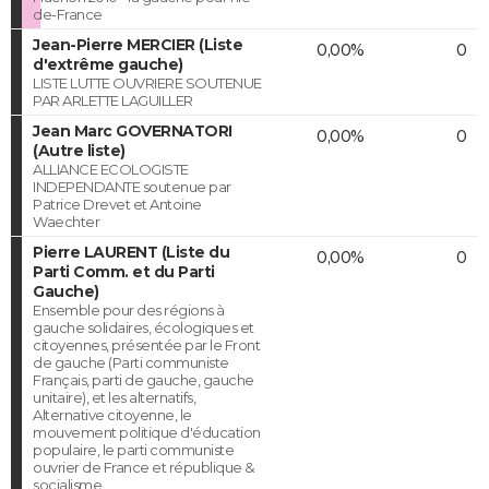
de-France
Jean-Pierre MERCIER (Liste
0,00%
0
d'extrême gauche)
LISTE LUTTE OUVRIERE SOUTENUE
PAR ARLETTE LAGUILLER
Jean Marc GOVERNATORI
0,00%
0
(Autre liste)
ALLIANCE ECOLOGISTE
INDEPENDANTE soutenue par
Patrice Drevet et Antoine
Waechter
Pierre LAURENT (Liste du
0,00%
0
Parti Comm. et du Parti
Gauche)
Ensemble pour des régions à
gauche solidaires, écologiques et
citoyennes, présentée par le Front
de gauche (Parti communiste
Français, parti de gauche, gauche
unitaire), et les alternatifs,
Alternative citoyenne, le
mouvement politique d'éducation
populaire, le parti communiste
ouvrier de France et république &
socialisme