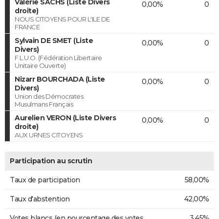
Valérie SACHS (Liste Divers
0,00%
0
droite)
NOUS CITOYENS POUR L'ILE DE
FRANCE
Sylvain DE SMET (Liste
0,00%
0
Divers)
F.L.U.O. (Fédération Libertaire
Unitaire Ouverte)
Nizarr BOURCHADA (Liste
0,00%
0
Divers)
Union des Démocrates
Musulmans Français
Aurelien VERON (Liste Divers
0,00%
0
droite)
AUX URNES CITOYENS
Participation au scrutin
Taux de participation
58,00%
Taux d'abstention
42,00%
Votes blancs (en pourcentage des votes
3,45%