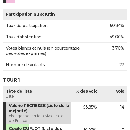
Participation au scrutin
Taux de participation
50,94%
Taux d'abstention
49,06%
Votes blancs et nuls (en pourcentage
3,70%
des votes exprimés)
Nombre de votants
27
TOUR 1
Tête de liste
% des voix
Voix
Liste
Valérie PECRESSE (Liste de la
53,85%
14
majorité)
changer pour mieux vivre en ile-
de-France
Cécile DUFLOT (Liste des
19,23%
5