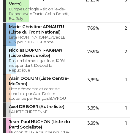
Verts)
Europe Ecologie Région Ile-de-
France, avec Daniel Cohn-Bendit,
Eva Joly
Marie-Christine ARNAUTU
7,69%
2
(Liste du Front National)
Liste FRONT NATIONAL Avec LE
PEN pour l'ILE-DE-France
Nicolas DUPONT-AIGNAN
7,69%
2
(Liste divers droite)
Rassemblement gaulliste, 100%
indépendant, Debout la
République
Alain DOLIUM (Liste Centre-
3,85%
1
MoDem)
Liste démocrate et centriste
conduite par Alain Dolium
soutenue par François BAYROU
Axel DE BOER (Autre liste)
3,85%
1
LA LISTE CHRETIENNE
Jean-Paul HUCHON (Liste du
3,85%
1
Parti Socialiste)
Huchon 2010 - la gauche pour l'Ile-