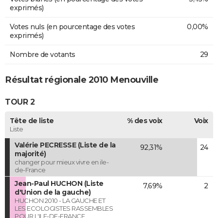
exprimés)
Votes nuls (en pourcentage des votes
0,00%
exprimés)
Nombre de votants
29
Résultat régionale 2010 Menouville
TOUR 2
Tête de liste
% des voix
Voix
Liste
Valérie PECRESSE (Liste de la
92,31%
24
majorité)
changer pour mieux vivre en ile-
de-France
Jean-Paul HUCHON (Liste
7,69%
2
d'Union de la gauche)
HUCHON 2010 - LA GAUCHE ET
LES ECOLOGISTES RASSEMBLES
POUR L'ILE-DE-FRANCE