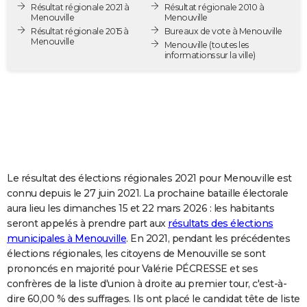
Résultat régionale 2021 à
Résultat régionale 2010 à
City break
Voyage de noces
Climat
Destinations
Voyage nature
Forum
+
PHOTO
Menouville
Menouville
Résultat régionale 2015 à
Bureaux de vote à Menouville
Menouville
GUIDES D'ACHAT
Menouville
(toutes les
informations sur la ville)
BONS PLANS
CARTE DE VOEUX
Carte Bonne année
Carte Pâques
Carte de Noël
Carte Saint-Valentin
Carte d'anniversaire
DICTIONNAIRE
Biographies
Expressions
Dictionnaire
Citations
Proverbes
PROGRAMME TV
Le résultat des élections régionales 2021 pour Menouville est
COPAINS D'AVANT
connu depuis le 27 juin 2021. La prochaine bataille électorale
aura lieu les dimanches 15 et 22 mars 2026 : les habitants
Se connecter
Collèges
Universités
Service militaire
S'inscrire
Lycées
Primaires
Entreprises
Avis de recherche
AVIS DE DÉCÈS
seront appelés à prendre part aux
résultats des élections
municipales à Menouville
. En 2021, pendant les précédentes
FORUM
élections régionales, les citoyens de Menouville se sont
Lifestyle
Sport
Television
Cinema
Bricolage
Culture
Auto
Voyage
prononcés en majorité pour Valérie PÉCRESSE et ses
confrères de la liste d'union à droite au premier tour, c'est-à-
dire 60,00 % des suffrages. Ils ont placé le candidat tête de liste