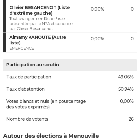
Olivier BESANCENOT (Liste
0,00%
0
d'extrême gauche)
Tout changer, rien lâcher! liste
présentée par le NPA et conduite
par Olivier Besancenot
Almamy KANOUTE (Autre
0,00%
0
liste)
EMERGENCE
Participation au scrutin
Taux de participation
49,06%
Taux d'abstention
50,94%
Votes blancs et nuls (en pourcentage
0,00%
des votes exprimés)
Nombre de votants
26
Autour des élections à Menouville