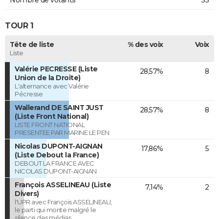
TOUR 1
Tête de liste
% des voix
Voix
Liste
Valérie PECRESSE (Liste
28,57%
8
Union de la Droite)
L'alternance avec Valérie
Pécresse
Wallerand DE SAINT JUST
28,57%
8
(Liste Front National)
LISTE FRONT NATIONAL
PRESENTEE PAR MARINE LE PEN
Nicolas DUPONT-AIGNAN
17,86%
5
(Liste Debout la France)
DEBOUT LA FRANCE AVEC
NICOLAS DUPONT-AIGNAN
François ASSELINEAU (Liste
7,14%
2
Divers)
l'UPR avec François ASSELINEAU,
le parti qui monte malgré le
silence des médias