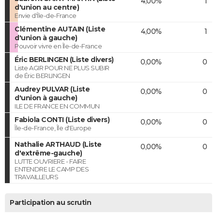
4,00%
1
d'union au centre)
Envie d'Île-de-France
Clémentine AUTAIN (Liste
4,00%
1
d'union à gauche)
Pouvoir vivre en Île-de-France
Éric BERLINGEN (Liste divers)
0,00%
0
Liste AGIR POUR NE PLUS SUBIR
de Éric BERLINGEN
Audrey PULVAR (Liste
0,00%
0
d'union à gauche)
ILE DE FRANCE EN COMMUN
Fabiola CONTI (Liste divers)
0,00%
0
Île-de-France, Île d'Europe
Nathalie ARTHAUD (Liste
0,00%
0
d'extrême-gauche)
LUTTE OUVRIERE - FAIRE
ENTENDRE LE CAMP DES
TRAVAILLEURS
Participation au scrutin