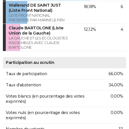
Wallerand DE SAINT JUST
18,18%
6
(Liste Front National)
LISTE FRONT NATIONAL
PRESENTEE PAR MARINE LE PEN
Claude BARTOLONE (Liste
12,12%
4
Union de la Gauche)
LA GAUCHE ET LES ÉCOLOGISTES
RASSEMBLÉS AVEC CLAUDE
BARTOLONE
Participation au scrutin
Taux de participation
66,00%
Taux d'abstention
34,00%
Votes blancs (en pourcentage des votes
0,00%
exprimés)
Votes nuls (en pourcentage des votes
0,00%
exprimés)
Nombre de votants
33