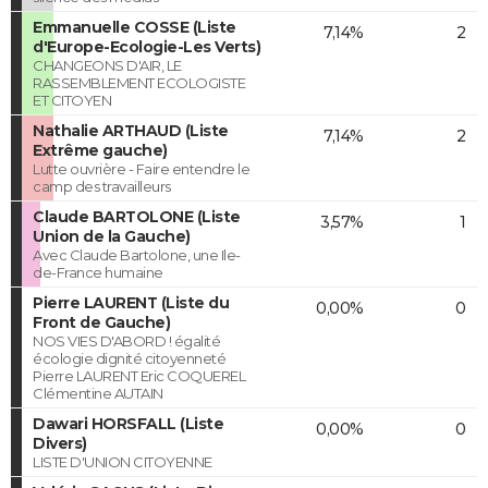
Emmanuelle COSSE (Liste
7,14%
2
d'Europe-Ecologie-Les Verts)
CHANGEONS D'AIR, LE
RASSEMBLEMENT ECOLOGISTE
ET CITOYEN
Nathalie ARTHAUD (Liste
7,14%
2
Extrême gauche)
Lutte ouvrière - Faire entendre le
camp des travailleurs
Claude BARTOLONE (Liste
3,57%
1
Union de la Gauche)
Avec Claude Bartolone, une Ile-
de-France humaine
Pierre LAURENT (Liste du
0,00%
0
Front de Gauche)
NOS VIES D'ABORD ! égalité
écologie dignité citoyenneté
Pierre LAURENT Eric COQUEREL
Clémentine AUTAIN
Dawari HORSFALL (Liste
0,00%
0
Divers)
LISTE D'UNION CITOYENNE