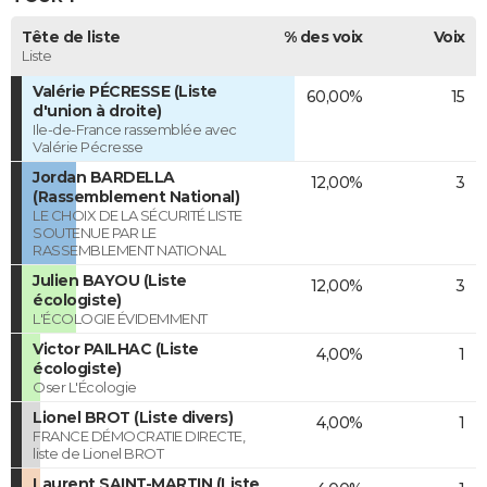
Tête de liste
% des voix
Voix
Liste
Valérie PÉCRESSE (Liste
60,00%
15
d'union à droite)
Ile-de-France rassemblée avec
Valérie Pécresse
Jordan BARDELLA
12,00%
3
(Rassemblement National)
LE CHOIX DE LA SÉCURITÉ LISTE
SOUTENUE PAR LE
RASSEMBLEMENT NATIONAL
Julien BAYOU (Liste
12,00%
3
écologiste)
L'ÉCOLOGIE ÉVIDEMMENT
Victor PAILHAC (Liste
4,00%
1
écologiste)
Oser L'Écologie
Lionel BROT (Liste divers)
4,00%
1
FRANCE DÉMOCRATIE DIRECTE,
liste de Lionel BROT
Laurent SAINT-MARTIN (Liste