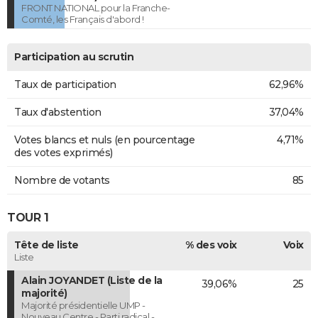
FRONT NATIONAL pour la Franche-
Comté, les Français d'abord !
Participation au scrutin
Taux de participation
62,96%
Taux d'abstention
37,04%
Votes blancs et nuls (en pourcentage
4,71%
des votes exprimés)
Nombre de votants
85
TOUR 1
Tête de liste
% des voix
Voix
Liste
Alain JOYANDET (Liste de la
39,06%
25
majorité)
Majorité présidentielle UMP -
Nouveau Centre - Parti radical -