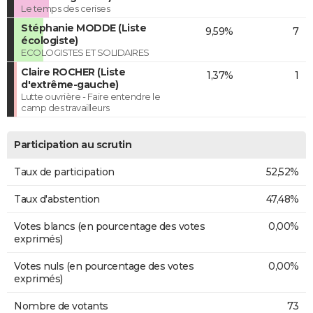
Le temps des cerises
Stéphanie MODDE (Liste
9,59%
7
écologiste)
ECOLOGISTES ET SOLIDAIRES
Claire ROCHER (Liste
1,37%
1
d'extrême-gauche)
Lutte ouvrière - Faire entendre le
camp des travailleurs
Participation au scrutin
Taux de participation
52,52%
Taux d'abstention
47,48%
Votes blancs (en pourcentage des votes
0,00%
exprimés)
Votes nuls (en pourcentage des votes
0,00%
exprimés)
Nombre de votants
73