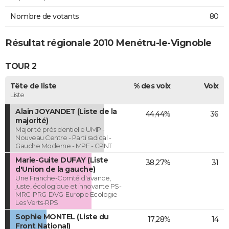
Nombre de votants
80
Résultat régionale 2010 Menétru-le-Vignoble
TOUR 2
Tête de liste
% des voix
Voix
Liste
Alain JOYANDET (Liste de la
44,44%
36
majorité)
Majorité présidentielle UMP -
Nouveau Centre - Parti radical -
Gauche Moderne - MPF - CPNT
Marie-Guite DUFAY (Liste
38,27%
31
d'Union de la gauche)
Une Franche-Comté d'avance,
juste, écologique et innovante PS-
MRC-PRG-DVG-Europe Ecologie-
Les Verts-RPS
Sophie MONTEL (Liste du
17,28%
14
Front National)