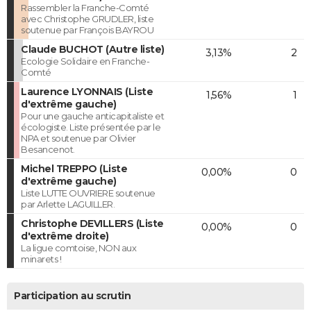
Rassembler la Franche-Comté
avec Christophe GRUDLER, liste
soutenue par François BAYROU
Claude BUCHOT (Autre liste)
3,13%
2
Ecologie Solidaire en Franche-
Comté
Laurence LYONNAIS (Liste
1,56%
1
d'extrême gauche)
Pour une gauche anticapitaliste et
écologiste. Liste présentée par le
NPA et soutenue par Olivier
Besancenot.
Michel TREPPO (Liste
0,00%
0
d'extrême gauche)
Liste LUTTE OUVRIERE soutenue
par Arlette LAGUILLER.
Christophe DEVILLERS (Liste
0,00%
0
d'extrême droite)
La ligue comtoise, NON aux
minarets !
Participation au scrutin