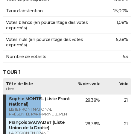
Taux d'abstention
25,00%
Votes blancs (en pourcentage des votes
1,08%
exprimés)
Votes nuls (en pourcentage des votes
5,38%
exprimés)
Nombre de votants
93
TOUR 1
Tête de liste
% des voix
Voix
Liste
Sophie MONTEL (Liste Front
28,38%
21
National)
LISTE FRONT NATIONAL
PRÉSENTÉE PAR MARINE LE PEN
François SAUVADET (Liste
28,38%
21
Union de la Droite)
LA REGION EN GRAND