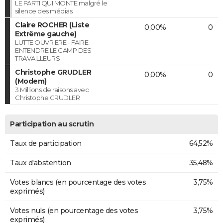
LE PARTI QUI MONTE malgré le
silence des médias
Claire ROCHER (Liste
0,00%
0
Extrême gauche)
LUTTE OUVRIERE - FAIRE
ENTENDRE LE CAMP DES
TRAVAILLEURS
Christophe GRUDLER
0,00%
0
(Modem)
3 Millions de raisons avec
Christophe GRUDLER
Participation au scrutin
Taux de participation
64,52%
Taux d'abstention
35,48%
Votes blancs (en pourcentage des votes
3,75%
exprimés)
Votes nuls (en pourcentage des votes
3,75%
exprimés)