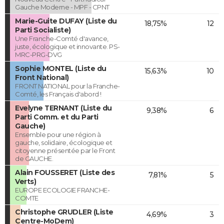
Gauche Moderne - MPF - CPNT
Marie-Guite DUFAY (Liste du
18,75%
12
Parti Socialiste)
Une Franche-Comté d'avance,
juste, écologique et innovante. PS-
MRC-PRG-DVG
Sophie MONTEL (Liste du
15,63%
10
Front National)
FRONT NATIONAL pour la Franche-
Comté, les Français d'abord !
Evelyne TERNANT (Liste du
9,38%
6
Parti Comm. et du Parti
Gauche)
Ensemble pour une région à
gauche, solidaire, écologique et
citoyenne présentée par le Front
de GAUCHE.
Alain FOUSSERET (Liste des
7,81%
5
Verts)
EUROPE ECOLOGIE FRANCHE-
COMTE
Christophe GRUDLER (Liste
4,69%
3
Centre-MoDem)