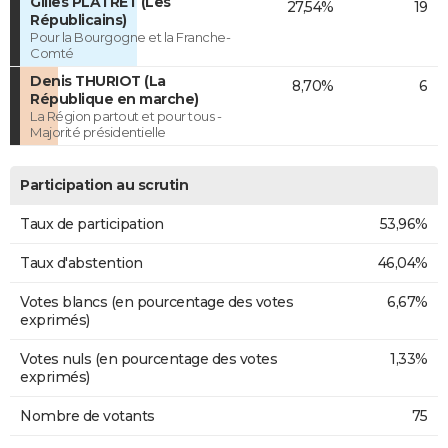
Gilles PLATRET (Les
27,54%
19
Républicains)
Pour la Bourgogne et la Franche-
Comté
Denis THURIOT (La
8,70%
6
République en marche)
La Région partout et pour tous -
Majorité présidentielle
Participation au scrutin
Taux de participation
53,96%
Taux d'abstention
46,04%
Votes blancs (en pourcentage des votes
6,67%
exprimés)
Votes nuls (en pourcentage des votes
1,33%
exprimés)
Nombre de votants
75