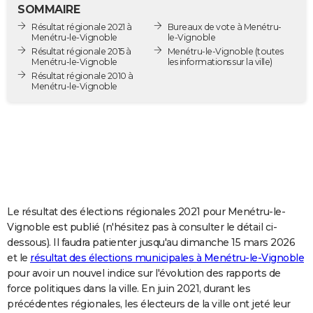
SOMMAIRE
City break
Voyage de noces
Climat
Destinations
Voyage nature
Forum
+
PHOTO
Résultat régionale 2021 à
Bureaux de vote à Menétru-
Menétru-le-Vignoble
le-Vignoble
GUIDES D'ACHAT
Résultat régionale 2015 à
Menétru-le-Vignoble
(toutes
Menétru-le-Vignoble
les informations sur la ville)
BONS PLANS
Résultat régionale 2010 à
Menétru-le-Vignoble
CARTE DE VOEUX
Carte Bonne année
Carte Pâques
Carte de Noël
Carte Saint-Valentin
Carte d'anniversaire
DICTIONNAIRE
Biographies
Expressions
Dictionnaire
Citations
Proverbes
PROGRAMME TV
COPAINS D'AVANT
Le résultat des élections régionales 2021 pour Menétru-le-
Se connecter
Collèges
Universités
Service militaire
S'inscrire
Lycées
Primaires
Entreprises
Avis de recherche
AVIS DE DÉCÈS
Vignoble est publié (n'hésitez pas à consulter le détail ci-
dessous). Il faudra patienter jusqu'au dimanche 15 mars 2026
FORUM
et le
résultat des élections municipales à Menétru-le-Vignoble
Lifestyle
Sport
Television
Cinema
Bricolage
Culture
Auto
Voyage
pour avoir un nouvel indice sur l'évolution des rapports de
force politiques dans la ville. En juin 2021, durant les
précédentes régionales, les électeurs de la ville ont jeté leur