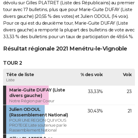
dévolu sur Gilles PLATRET (Liste des Républicains) au premier
tour avec 17 bulletins, plus que pour Marie-Guite DUFAY (Liste
divers gauche) (20,55 % des votes) et Julien ODOUL (14 voix).
Pour ce qui est du deuxième tour, Marie-Guite DUFAY (Liste
divers gauche) a remporté la plupart des bulletins de vote avec
33,33 % des bulletins pour un taux de participation de 49,64 %.
Résultat régionale 2021 Menétru-le-Vignoble
TOUR 2
Tête de liste
% des voix
Voix
Liste
Marie-Guite DUFAY (Liste
33,33%
23
divers gauche)
Notre Région par Coeur
Julien ODOUL
30,43%
21
(Rassemblement National)
POUR UNE REGION QUI VOUS
PROTEGE Liste soutenue par le
Rassemblement National