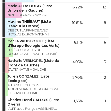
Marie-Guite DUFAY (Liste
16,22%
12
Union de la Gauche)
NOTRE REGION D'AVANCE
Maxime THIÉBAUT (Liste
10,81%
8
Debout la France)
DEBOUT LA FRANCE AVEC
NICOLAS DUPONT-AIGNAN
Cécile PRUDHOMME (Liste
8,11%
6
d'Europe-Ecologie-Les Verts)
LES ÉCOLOGISTES DE
BOURGOGNE FRANCHE-COMTÉ
Nathalie VERMOREL (Liste du
4,05%
3
Front de Gauche)
L'ALTERNATIVE À GAUCHE
Julien GONZALEZ (Liste
2,70%
2
Ecologiste)
ALLIANCE ECOLOGISTE
INDEPENDANTE DE BOURGOGNE
ET FRANCHE-COMTE
Charles-Henri GALLOIS (Liste
1,35%
1
Divers)
L'UPR avec François ASSELINEAU -