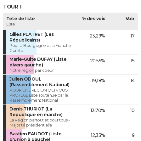
TOUR 1
Tête de liste
% des voix
Voix
Liste
Gilles PLATRET (Les
23,29%
17
Républicains)
Pour la Bourgogne et la Franche-
Comté
Marie-Guite DUFAY (Liste
20,55%
15
divers gauche)
Notre région par coeur
Julien ODOUL
19,18%
14
(Rassemblement National)
POUR UNE REGION QUI VOUS
PROTEGE Liste soutenue par le
Rassemblement National
Denis THURIOT (La
13,70%
10
République en marche)
La Région partout et pour tous -
Majorité présidentielle
Bastien FAUDOT (Liste
12,33%
9
d'union à gauche)