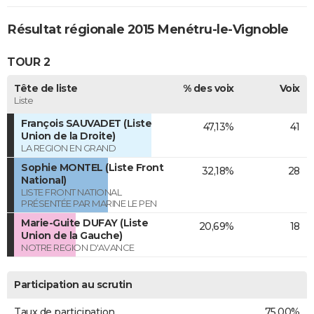
Résultat régionale 2015 Menétru-le-Vignoble
TOUR 2
Tête de liste
% des voix
Voix
Liste
François SAUVADET (Liste
47,13%
41
Union de la Droite)
LA REGION EN GRAND
Sophie MONTEL (Liste Front
32,18%
28
National)
LISTE FRONT NATIONAL
PRÉSENTÉE PAR MARINE LE PEN
Marie-Guite DUFAY (Liste
20,69%
18
Union de la Gauche)
NOTRE REGION D'AVANCE
Participation au scrutin
Taux de participation
75,00%