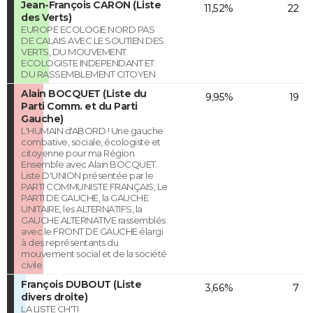
Jean-François CARON (Liste
11,52%
22
des Verts)
EUROPE ECOLOGIE NORD PAS
DE CALAIS AVEC LE SOUTIEN DES
VERTS, DU MOUVEMENT
ECOLOGISTE INDEPENDANT ET
DU RASSEMBLEMENT CITOYEN
Alain BOCQUET (Liste du
9,95%
19
Parti Comm. et du Parti
Gauche)
L'HUMAIN d'ABORD ! Une gauche
combative, sociale, écologiste et
citoyenne pour ma Région.
Ensemble avec Alain BOCQUET.
Liste D'UNION présentée par le
PARTI COMMUNISTE FRANÇAIS, Le
PARTI DE GAUCHE, la GAUCHE
UNITAIRE, les ALTERNATIFS, la
GAUCHE ALTERNATIVE rassemblés
avec le FRONT DE GAUCHE élargi
à des représentants du
mouvement social et de la société
civile.
François DUBOUT (Liste
3,66%
7
divers droite)
LA LISTE CH'TI