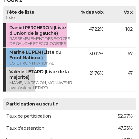
TOUR 2
Tête de liste
% des voix
Voix
Liste
Daniel PERCHERON (Liste
47,22%
102
d'Union de la gauche)
RASSEMBLEMENT DES FORCES
DE GAUCHE ET ECOLOGISTES
Marine LE PEN (Liste du
31,02%
67
Front National)
LISTE FRONT NATIONAL
Valérie LETARD (Liste de la
21,76%
47
majorité)
MA VIE, MA REGION, MON AVENIR
avec Valérie LETARD
Participation au scrutin
Taux de participation
52,67%
Taux d'abstention
47,33%