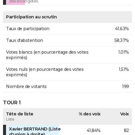
des écologistes.
Participation au scrutin
Taux de participation
41,63%
Taux d'abstention
58,37%
Votes blancs (en pourcentage des votes
1,01%
exprimés)
Votes nuls (en pourcentage des votes
1,51%
exprimés)
Nombre de votants
199
TOUR 1
Tête de liste
% des voix
Voix
Liste
Xavier BERTRAND (Liste
41,84%
82
d'union à droite)