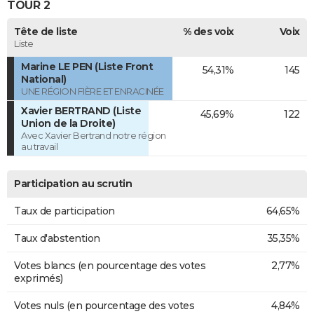
TOUR 2
Tête de liste
% des voix
Voix
Liste
Marine LE PEN (Liste Front
54,31%
145
National)
UNE RÉGION FIÈRE ET ENRACINÉE
Xavier BERTRAND (Liste
45,69%
122
Union de la Droite)
Avec Xavier Bertrand notre région
au travail
Participation au scrutin
Taux de participation
64,65%
Taux d'abstention
35,35%
Votes blancs (en pourcentage des votes
2,77%
exprimés)
Votes nuls (en pourcentage des votes
4,84%