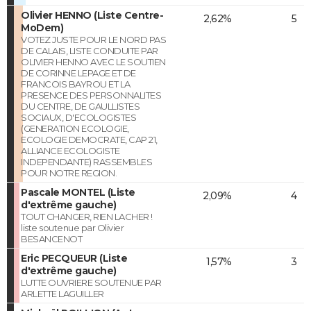
Olivier HENNO (Liste Centre-
2,62%
5
MoDem)
VOTEZ JUSTE POUR LE NORD PAS
DE CALAIS, LISTE CONDUITE PAR
OLIVIER HENNO AVEC LE SOUTIEN
DE CORINNE LEPAGE ET DE
FRANCOIS BAYROU ET LA
PRESENCE DES PERSONNALITES
DU CENTRE, DE GAULLISTES
SOCIAUX, D'ECOLOGISTES
(GENERATION ECOLOGIE,
ECOLOGIE DEMOCRATE, CAP 21,
ALLIANCE ECOLOGISTE
INDEPENDANTE) RASSEMBLES
POUR NOTRE REGION.
Pascale MONTEL (Liste
2,09%
4
d'extrême gauche)
TOUT CHANGER, RIEN LACHER !
liste soutenue par Olivier
BESANCENOT
Eric PECQUEUR (Liste
1,57%
3
d'extrême gauche)
LUTTE OUVRIERE SOUTENUE PAR
ARLETTE LAGUILLER