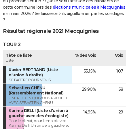
du prochain scrutin ? Quelle sera l'attitude des habitants de
cette commune lors des
élections municipales à Mecquignies
en mars 2026 ? Se laisseront-ils aiguillonner par les sondages
?
Résultat régionale 2021 Mecquignies
TOUR 2
Tête de liste
% des voix
Voix
Liste
Xavier BERTRAND (Liste
55,15%
107
d'union à droite)
SE BATTRE POUR VOUS !
Sébastien CHENU
29,90%
58
(Rassemblement National)
UNE REGION QUI VOUS PROTEGE
AVEC SEBASTIEN CHENU
Karima DELLI (Liste d'union à
14,95%
29
gauche avec des écologiste)
Pour le climat, pour l'emploi avec
Karima Delli. Union de la gauche et