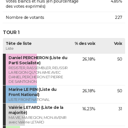
Votes blancs et nuls (en pourcentage
4,85%
des votes exprimés)
Nombre de votants
227
TOUR 1
Tête de liste
% des voix
Voix
Liste
Daniel PERCHERON (Liste du
26,18%
50
Parti Socialiste)
RESISTER, RASSEMBLER, REUSSIR
LA REGION QU'ON AIME AVEC
DANIEL PERCHERON ET PIERRE
DE SAINTIGNON
Marine LE PEN (Liste du
26,18%
50
Front National)
LISTE FRONT NATIONAL
Valérie LETARD (Liste de la
16,23%
31
majorité)
MA VIE, MA REGION, MON AVENIR
avec Valérie LETARD