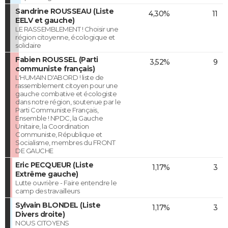
Sandrine ROUSSEAU (Liste
4,30%
11
EELV et gauche)
LE RASSEMBLEMENT ! Choisir une
région citoyenne, écologique et
solidaire
Fabien ROUSSEL (Parti
3,52%
9
communiste français)
L'HUMAIN D'ABORD ! liste de
rassemblement citoyen pour une
gauche combative et écologiste
dans notre région, soutenue par le
Parti Communiste Français,
Ensemble ! NPDC, la Gauche
Unitaire, la Coordination
Communiste, République et
Socialisme, membres du FRONT
DE GAUCHE
Eric PECQUEUR (Liste
1,17%
3
Extrême gauche)
Lutte ouvrière - Faire entendre le
camp des travailleurs
Sylvain BLONDEL (Liste
1,17%
3
Divers droite)
NOUS CITOYENS