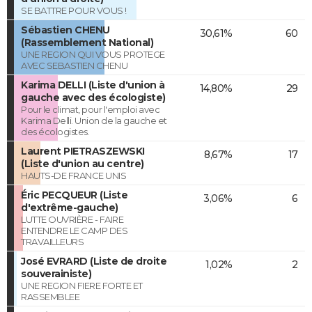
SE BATTRE POUR VOUS !
Sébastien CHENU
30,61%
60
(Rassemblement National)
UNE REGION QUI VOUS PROTEGE
AVEC SEBASTIEN CHENU
Karima DELLI (Liste d'union à
14,80%
29
gauche avec des écologiste)
Pour le climat, pour l'emploi avec
Karima Delli. Union de la gauche et
des écologistes.
Laurent PIETRASZEWSKI
8,67%
17
(Liste d'union au centre)
HAUTS-DE FRANCE UNIS
Éric PECQUEUR (Liste
3,06%
6
d'extrême-gauche)
LUTTE OUVRIÈRE - FAIRE
ENTENDRE LE CAMP DES
TRAVAILLEURS
José EVRARD (Liste de droite
1,02%
2
souverainiste)
UNE REGION FIERE FORTE ET
RASSEMBLEE