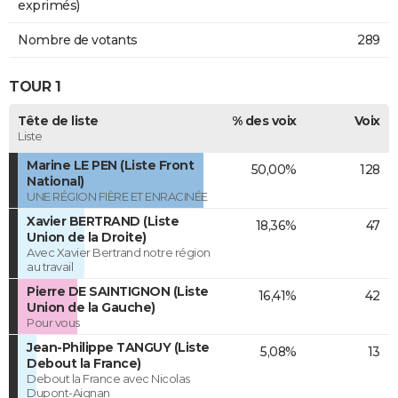
exprimés)
Nombre de votants
289
TOUR 1
Tête de liste
% des voix
Voix
Liste
Marine LE PEN (Liste Front
50,00%
128
National)
UNE RÉGION FIÈRE ET ENRACINÉE
Xavier BERTRAND (Liste
18,36%
47
Union de la Droite)
Avec Xavier Bertrand notre région
au travail
Pierre DE SAINTIGNON (Liste
16,41%
42
Union de la Gauche)
Pour vous
Jean-Philippe TANGUY (Liste
5,08%
13
Debout la France)
Debout la France avec Nicolas
Dupont-Aignan