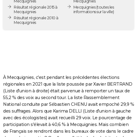
Mecquignies
Mecquignies
City break
Voyage de noces
Climat
Destinations
Voyage nature
Forum
+
Résultat régionale 2015 à
Mecquignies
(toutes les
PHOTO
Mecquignies
informations sur la ville)
Résultat régionale 2010 à
GUIDES D'ACHAT
Mecquignies
BONS PLANS
CARTE DE VOEUX
Carte Bonne année
Carte Pâques
Carte de Noël
Carte Saint-Valentin
Carte d'anniversaire
DICTIONNAIRE
Biographies
Expressions
Dictionnaire
Citations
Proverbes
PROGRAMME TV
À Mecquignies, c'est pendant les précédentes élections
COPAINS D'AVANT
régionales en 2021 que la liste poussée par Xavier BERTRAND
(Liste d'union à droite) était parvenue à remporter un taux de
Se connecter
Collèges
Universités
Service militaire
S'inscrire
Lycées
Primaires
Entreprises
Avis de recherche
AVIS DE DÉCÈS
55,2 % des voix au second tour. La liste Rassemblement
National conduite par Sébastien CHENU avait empoché 29,9 %
FORUM
des suffrages. Alors que Karima DELLI (Liste d'union à gauche
avec des écologistes) avait recueilli 29 voix. Le pourcentage de
Lifestyle
Sport
Television
Cinema
Bricolage
Culture
Auto
Voyage
participation s'élevait à 40,6 % à Mecquignies. Mais combien
de Français se rendront dans les bureaux de vote dans le cadre